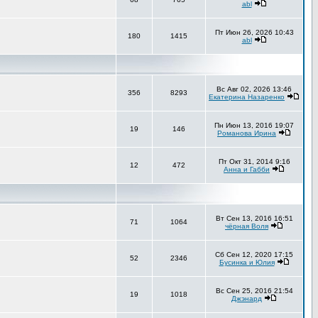
abl
Пт Июн 26, 2026 10:43
180
1415
abl
Вс Авг 02, 2026 13:46
356
8293
Екатерина Назаренко
Пн Июн 13, 2016 19:07
19
146
Романова Ирина
Пт Окт 31, 2014 9:16
12
472
Анна и Габби
Вт Сен 13, 2016 16:51
71
1064
чёрная Воля
Сб Сен 12, 2020 17:15
52
2346
Бусинка и Юлия
Вс Сен 25, 2016 21:54
19
1018
Джэнард