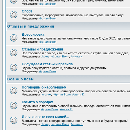
Все, что касается нашего клуба - вопросы, предложения, замечания.
Модератор
чёрная Воля
Спорт
Соревнования, мероприятия, показательные выступления-это сюда!
Модератор
чёрная Воля
Отзывы и предложения
Дрессировка
Что такое дрессировка, зачем она нужна, что такое ОКД и ЗКС, где зани
Модератор
чёрная Воля
Отзывы и предложения
Все хорошее и плохое, что вы хотите сказать о клубе, нашей площадке,
Модераторы
okcorp
,
чёрная Воля
,
Алина К.
Обсуждаем статьи и правила
Здесь обсуждаются статьи, правила и другие документы.
Модератор
чёрная Воля
Все обо всем
Поговорим о наболевшем
Можно обсуждать любые наши проблемы, попросить совета по любой жи
Модераторы
пятачок
,
чёрная Воля
,
Алина К.
Кое-что о породах
Здесь можно поговоить о своей любимой породе, обменяться мнениями, 
Модераторы
чёрная Воля
,
Алина К.
Я ль на свете всех милей...
Выставка - тот же конкурс красоты, вот тут мы о них и будем говорить!
Модераторы
okcorp
,
чёрная Воля
,
Алина К.