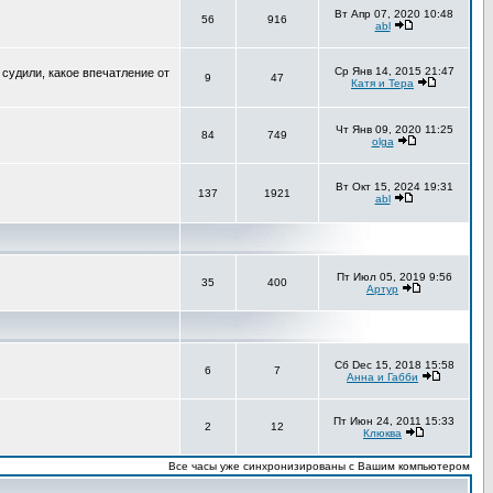
Вт Апр 07, 2020 10:48
56
916
abl
Ср Янв 14, 2015 21:47
 судили, какое впечатление от
9
47
Катя и Тера
Чт Янв 09, 2020 11:25
84
749
olga
Вт Окт 15, 2024 19:31
137
1921
abl
Пт Июл 05, 2019 9:56
35
400
Артур
Сб Dec 15, 2018 15:58
6
7
Анна и Габби
Пт Июн 24, 2011 15:33
2
12
Клюква
Все часы уже синхронизированы с Вашим компьютером