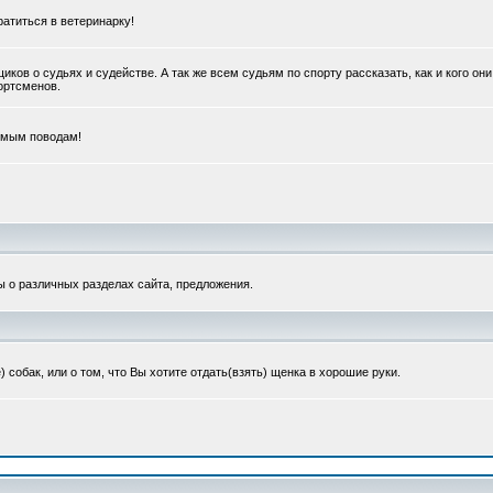
ратиться в ветеринарку!
в о судьях и судействе. А так же всем судьям по спорту рассказать, как и кого они
портсменов.
емым поводам!
ы о различных разделах сайта, предложения.
обак, или о том, что Вы хотите отдать(взять) щенка в хорошие руки.