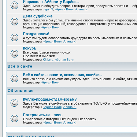
И пришел к Айболиту Барбос...
Здесь можно обсудить вопросы ветеринарии, послушать советы и ... об
Модераторы
olga_N
,
чёрная Воля
,
Алина К.
Дела судейские
Здесь хотелось бы услышать мнение спортсменов и просто дрессировщико
организации соревнований, каков уровень подготовки у тех или иных с
Модератор
чёрная Воля
Поздравляем!
А тут мы будем славословить друг друга по всем мыслемым и немысл
Модераторы
чёрная Воля
,
Алина К.
Конура
Все сюда! Здесь тепло и сухо!
Обо всем и ни о чем...
Модераторы
Kittiarra
,
чёрная Воля
Все о сайте
Всё о сайте - новости, пожелания, ошибки...
Все что связано с сайтом обсуждаем здесь. Изменения на сайте, отзыв
Модератор
чёрная Воля
Объявления
Куплю-продам-отдам-возьму
Здесь Вы можете опубликовать объявление ТОЛЬКО о продаже(покупке) с
Модераторы
чёрная Воля
,
Алина К.
Потерялись-нашлись
Объявления о потерянных/найденных собаках
Модераторы
чёрная Воля
,
Алина К.