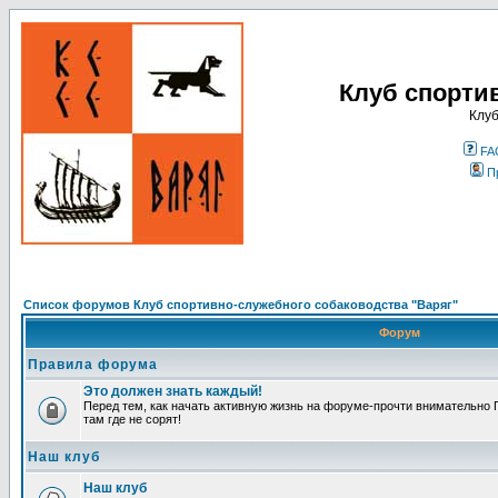
Клуб спорти
Клуб
FA
П
Список форумов Клуб спортивно-служебного собаководства "Варяг"
Форум
Правила форума
Это должен знать каждый!
Перед тем, как начать активную жизнь на форуме-прочти внимательно П
там где не сорят!
Наш клуб
Наш клуб