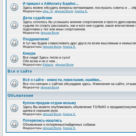
И пришел к Айболиту Барбос...
Здесь можно обсудить вопросы ветеринарии, послушать советы и ... об
Модераторы
olga_N
,
чёрная Воля
,
Алина К.
Дела судейские
Здесь хотелось бы услышать мнение спортсменов и просто дрессировщи
судьям по спорту рассказать, как и кого они судили, какое впечатление
подготовки у тех или иных спортсменов.
Модератор
чёрная Воля
Поздравляем!
А тут мы будем славословить друг друга по всем мыслемым и немысл
Модераторы
чёрная Воля
,
Алина К.
Конура
Все сюда! Здесь тепло и сухо!
Обо всем и ни о чем...
Модераторы
Kittiarra
,
чёрная Воля
Все о сайте
Всё о сайте - новости, пожелания, ошибки...
Все что связано с сайтом обсуждаем здесь. Изменения на сайте, отзыв
Модератор
чёрная Воля
Объявления
Куплю-продам-отдам-возьму
Здесь Вы можете опубликовать объявление ТОЛЬКО о продаже(покупке) с
щенка в хорошие руки.
Модераторы
чёрная Воля
,
Алина К.
Потерялись-нашлись
Объявления о потерянных/найденных собаках
Модераторы
чёрная Воля
,
Алина К.