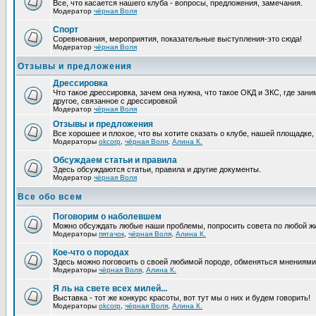
Все, что касается нашего клуба - вопросы, предложения, замечания.
Модератор
чёрная Воля
Спорт
Соревнования, мероприятия, показательные выступления-это сюда!
Модератор
чёрная Воля
Отзывы и предложения
Дрессировка
Что такое дрессировка, зачем она нужна, что такое ОКД и ЗКС, где зани
другое, связанное с дрессировкой
Модератор
чёрная Воля
Отзывы и предложения
Все хорошее и плохое, что вы хотите сказать о клубе, нашей площадке,
Модераторы
okcorp
,
чёрная Воля
,
Алина К.
Обсуждаем статьи и правила
Здесь обсуждаются статьи, правила и другие документы.
Модератор
чёрная Воля
Все обо всем
Поговорим о наболевшем
Можно обсуждать любые наши проблемы, попросить совета по любой жи
Модераторы
пятачок
,
чёрная Воля
,
Алина К.
Кое-что о породах
Здесь можно поговоить о своей любимой породе, обменяться мнениями, 
Модераторы
чёрная Воля
,
Алина К.
Я ль на свете всех милей...
Выставка - тот же конкурс красоты, вот тут мы о них и будем говорить!
Модераторы
okcorp
,
чёрная Воля
,
Алина К.