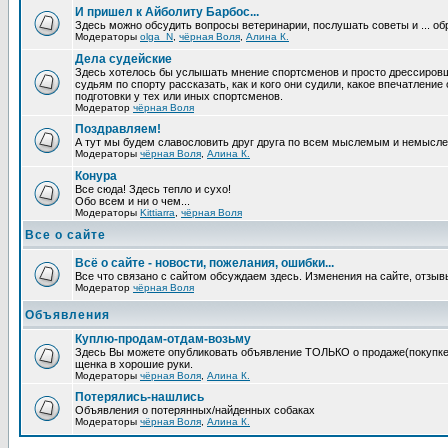
И пришел к Айболиту Барбос...
Здесь можно обсудить вопросы ветеринарии, послушать советы и ... об
Модераторы
olga_N
,
чёрная Воля
,
Алина К.
Дела судейские
Здесь хотелось бы услышать мнение спортсменов и просто дрессировщи
судьям по спорту рассказать, как и кого они судили, какое впечатление
подготовки у тех или иных спортсменов.
Модератор
чёрная Воля
Поздравляем!
А тут мы будем славословить друг друга по всем мыслемым и немысл
Модераторы
чёрная Воля
,
Алина К.
Конура
Все сюда! Здесь тепло и сухо!
Обо всем и ни о чем...
Модераторы
Kittiarra
,
чёрная Воля
Все о сайте
Всё о сайте - новости, пожелания, ошибки...
Все что связано с сайтом обсуждаем здесь. Изменения на сайте, отзыв
Модератор
чёрная Воля
Объявления
Куплю-продам-отдам-возьму
Здесь Вы можете опубликовать объявление ТОЛЬКО о продаже(покупке) с
щенка в хорошие руки.
Модераторы
чёрная Воля
,
Алина К.
Потерялись-нашлись
Объявления о потерянных/найденных собаках
Модераторы
чёрная Воля
,
Алина К.