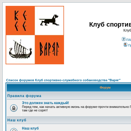
Клуб спорти
Клуб
FA
П
Список форумов Клуб спортивно-служебного собаководства "Варяг"
Форум
Правила форума
Это должен знать каждый!
Перед тем, как начать активную жизнь на форуме-прочти внимательно П
там где не сорят!
Наш клуб
Наш клуб