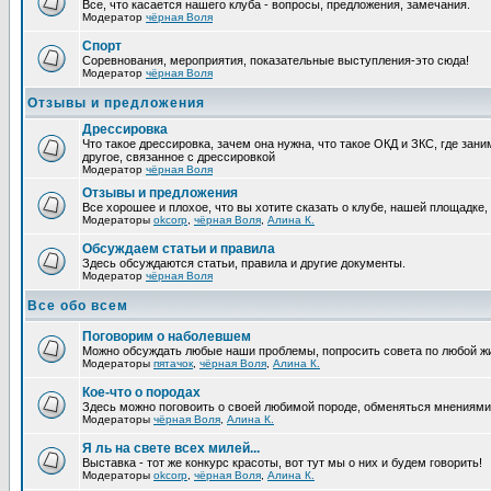
Все, что касается нашего клуба - вопросы, предложения, замечания.
Модератор
чёрная Воля
Спорт
Соревнования, мероприятия, показательные выступления-это сюда!
Модератор
чёрная Воля
Отзывы и предложения
Дрессировка
Что такое дрессировка, зачем она нужна, что такое ОКД и ЗКС, где зани
другое, связанное с дрессировкой
Модератор
чёрная Воля
Отзывы и предложения
Все хорошее и плохое, что вы хотите сказать о клубе, нашей площадке,
Модераторы
okcorp
,
чёрная Воля
,
Алина К.
Обсуждаем статьи и правила
Здесь обсуждаются статьи, правила и другие документы.
Модератор
чёрная Воля
Все обо всем
Поговорим о наболевшем
Можно обсуждать любые наши проблемы, попросить совета по любой жи
Модераторы
пятачок
,
чёрная Воля
,
Алина К.
Кое-что о породах
Здесь можно поговоить о своей любимой породе, обменяться мнениями, 
Модераторы
чёрная Воля
,
Алина К.
Я ль на свете всех милей...
Выставка - тот же конкурс красоты, вот тут мы о них и будем говорить!
Модераторы
okcorp
,
чёрная Воля
,
Алина К.