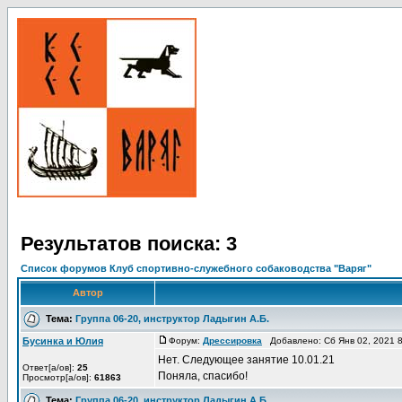
Результатов поиска: 3
Список форумов Клуб спортивно-служебного собаководства "Варяг"
Автор
Тема:
Группа 06-20, инструктор Ладыгин А.Б.
Бусинка и Юлия
Форум:
Дрессировка
Добавлено: Сб Янв 02, 2021 
Нет. Следующее занятие 10.01.21
Ответ[а/ов]:
25
Поняла, спасибо!
Просмотр[а/ов]:
61863
Тема:
Группа 06-20, инструктор Ладыгин А.Б.