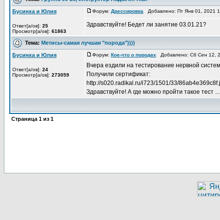
Бусинка и Юлия
Форум:
Дрессировка
Добавлено: Пт Янв 01, 2021 
Здравствуйте! Бедет ли занятие 03.01.21?
Ответ[а/ов]:
25
Просмотр[а/ов]:
61863
Тема:
Метисы-самая лучшая "порода"))))
Бусинка и Юлия
Форум:
Кое-что о породах
Добавлено: Сб Сен 12, 
Вчера ездили на тестирование нервной систе
Ответ[а/ов]:
24
Получили сертификат:
Просмотр[а/ов]:
273059
http://s020.radikal.ru/i723/1501/33/86ab4e369c8f.
Здравствуйте! А где можно пройти такое тест ...
Страница
1
из
1