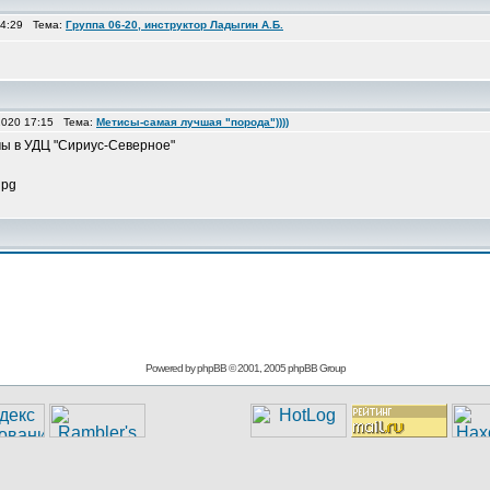
14:29 Тема:
Группа 06-20, инструктор Ладыгин А.Б.
2020 17:15 Тема:
Метисы-самая лучшая "порода"))))
мы в УДЦ "Сириус-Северное"
jpg
Powered by
phpBB
© 2001, 2005 phpBB Group