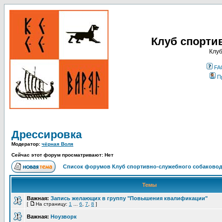
Клуб спорти
Клуб
FA
П
Дрессировка
Модератор:
чёрная Воля
Сейчас этот форум просматривают: Нет
Список форумов Клуб спортивно-служебного собаковод
Темы
Важная:
Запись желающих в группу "Повышения квалификации"
[
На страницу:
1
...
6
,
7
,
8
]
Важная:
Ноузворк