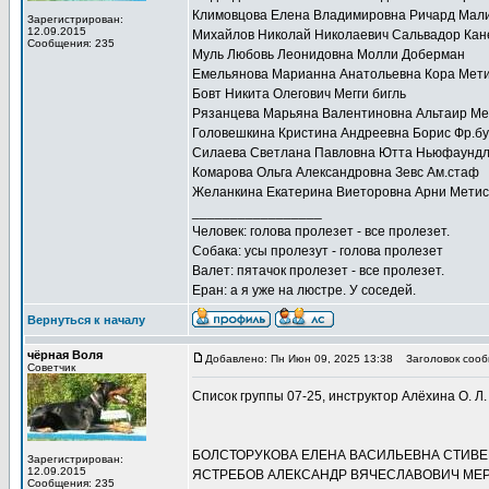
Климовцова Елена Владимировна Ричард Мал
Зарегистрирован:
12.09.2015
Михайлов Николай Николаевич Сальвадор Кан
Сообщения: 235
Муль Любовь Леонидовна Молли Доберман
Емельянова Марианна Анатольевна Кора Мет
Бовт Никита Олегович Мегги бигль
Рязанцева Марьяна Валентиновна Альтаир Ме
Головешкина Кристина Андреевна Борис Фр.бу
Силаева Светлана Павловна Ютта Ньюфаунд
Комарова Ольга Александровна Зевс Ам.стаф
Желанкина Екатерина Виеторовна Арни Метис
_________________
Человек: голова пролезет - все пролезет.
Собака: усы пролезут - голова пролезет
Валет: пятачок пролезет - все пролезет.
Еран: а я уже на люстре. У соседей.
Вернуться к началу
чёрная Воля
Добавлено: Пн Июн 09, 2025 13:38
Заголовок сооб
Советчик
Список группы 07-25, инструктор Алёхина О. Л.
БОЛСТОРУКОВА ЕЛЕНА ВАСИЛЬЕВНА СТИВЕ
Зарегистрирован:
12.09.2015
ЯСТРЕБОВ АЛЕКСАНДР ВЯЧЕСЛАВОВИЧ МЕР
Сообщения: 235