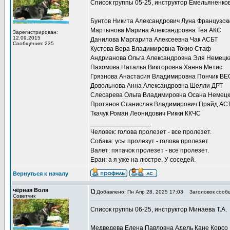
Список группы 05-25, инструктор Емельяненков
Бунтов Никита Александрович Луна Французск
Мартынова Марина Александровна Тея АКС
Зарегистрирован:
12.09.2015
Данилова Маргарита Алексеевна Чак АСБТ
Сообщения: 235
Кустова Вера Владимировна Токио Стаф
Андрианова Ольга Александровна Эля Немецка
Пахомова Наталья Викторовна Ханна Метис
Грязнова Анастасия Владимировна Пончик ВЕ
Довольнова Анна Александровна Шелли ДРТ
Слесарева Ольга Владимировна Осана Немецк
Протянов Станислав Владимирович Прайд АС
Ткачук Роман Леонидович Рикки ККЧС
_________________
Человек: голова пролезет - все пролезет.
Собака: усы пролезут - голова пролезет
Валет: пятачок пролезет - все пролезет.
Еран: а я уже на люстре. У соседей.
Вернуться к началу
чёрная Воля
Добавлено: Пн Апр 28, 2025 17:03
Заголовок сооб
Советчик
Список группы 06-25, инструктор Минаева Т.А.
Медведева Елена Павловна Адель Кане Корсо