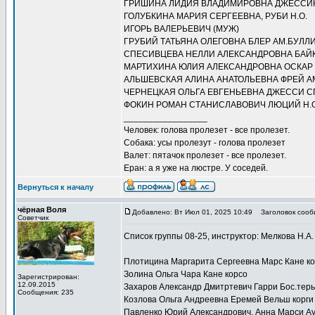
ГРИШИНА ЛИДИЯ ВЛАДИМИРОВНА ДЖЕССИК
ГОЛУБКИНА МАРИЯ СЕРГЕЕВНА, РУБИ Н.О.
ИГОРЬ ВАЛЕРЬЕВИЧ (МУЖ)
ГРУБИЙ ТАТЬЯНА ОЛЕГОВНА БЛЕР АМ.БУЛЛ
СПЕСИВЦЕВА НЕЛЛИ АЛЕКСАНДРОВНА БАЙКА
МАРТИХИНА ЮЛИЯ АЛЕКСАНДРОВНА ОСКАР
АЛЬШЕВСКАЯ АЛИНА АНАТОЛЬЕВНА ФРЕЙ А
ЧЕРНЕЦКАЯ ОЛЬГА ЕВГЕНЬЕВНА ДЖЕССИ 
ФОКИН РОМАН СТАНИСЛАВОВИЧ ЛЮЦИЙ Н.О
_________________
Человек: голова пролезет - все пролезет.
Собака: усы пролезут - голова пролезет
Валет: пятачок пролезет - все пролезет.
Еран: а я уже на люстре. У соседей.
Вернуться к началу
чёрная Воля
Добавлено: Вт Июл 01, 2025 10:49
Заголовок сооб
Советчик
Список группы 08-25, инструктор: Мелкова Н.А.
Плотицина Маргарита Сергеевна Марс Кане к
Золина Ольга Чара Кане корсо
Зарегистрирован:
12.09.2015
Захаров Александр Дмитртевич Гарри Бос.тер
Сообщения: 235
Козлова Ольга Андреевна Еремей Вельш корги
Павленко Юрий Александрович, Анна Марси А