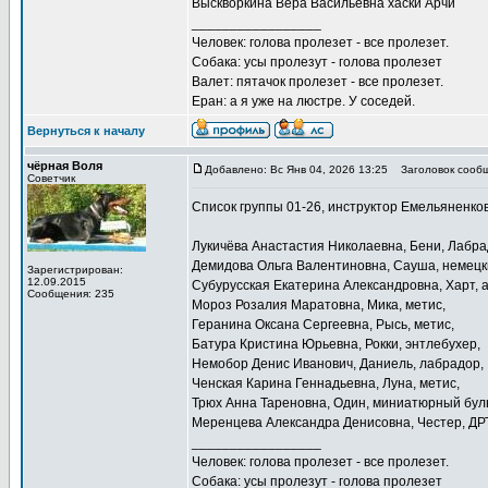
Выскворкина Вера Васильевна хаски Арчи
_________________
Человек: голова пролезет - все пролезет.
Собака: усы пролезут - голова пролезет
Валет: пятачок пролезет - все пролезет.
Еран: а я уже на люстре. У соседей.
Вернуться к началу
чёрная Воля
Добавлено: Вс Янв 04, 2026 13:25
Заголовок сообщ
Советчик
Список группы 01-26, инструктор Емельяненко
Лукичёва Анастастия Николаевна, Бени, Лабра
Демидова Ольга Валентиновна, Сауша, немецки
Зарегистрирован:
12.09.2015
Субурусская Екатерина Александровна, Харт, а
Сообщения: 235
Мороз Розалия Маратовна, Мика, метис,
Геранина Оксана Сергеевна, Рысь, метис,
Батура Кристина Юрьевна, Рокки, энтлебухер,
Немобор Денис Иванович, Даниель, лабрадор,
Ченская Карина Геннадьевна, Луна, метис,
Трюх Анна Тареновна, Один, миниатюрный бул
Меренцева Александра Денисовна, Честер, ДРТ
_________________
Человек: голова пролезет - все пролезет.
Собака: усы пролезут - голова пролезет