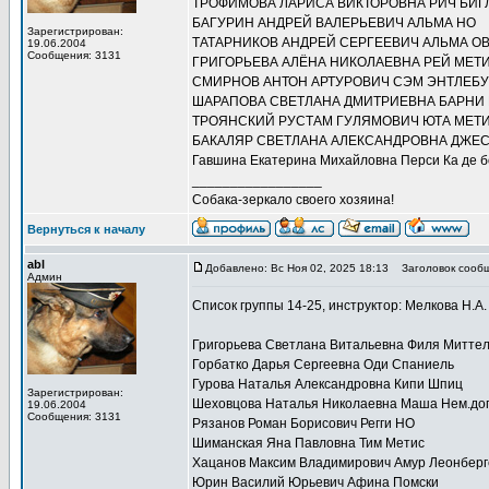
ТРОФИМОВА ЛАРИСА ВИКТОРОВНА РИЧ БИГ
БАГУРИН АНДРЕЙ ВАЛЕРЬЕВИЧ АЛЬМА НО
Зарегистрирован:
ТАТАРНИКОВ АНДРЕЙ СЕРГЕЕВИЧ АЛЬМА О
19.06.2004
Сообщения: 3131
ГРИГОРЬЕВА АЛЁНА НИКОЛАЕВНА РЕЙ МЕТ
СМИРНОВ АНТОН АРТУРОВИЧ СЭМ ЭНТЛЕБ
ШАРАПОВА СВЕТЛАНА ДМИТРИЕВНА БАРНИ
ТРОЯНСКИЙ РУСТАМ ГУЛЯМОВИЧ ЮТА МЕТ
БАКАЛЯР СВЕТЛАНА АЛЕКСАНДРОВНА ДЖЕС
Гавшина Екатерина Михайловна Перси Ка де б
_________________
Собака-зеркало своего хозяина!
Вернуться к началу
abl
Добавлено: Вс Ноя 02, 2025 18:13
Заголовок сообщ
Админ
Список группы 14-25, инструктор: Мелкова Н.А.
Григорьева Светлана Витальевна Филя Митте
Горбатко Дарья Сергеевна Оди Спаниель
Гурова Наталья Александровна Кипи Шпиц
Зарегистрирован:
Шеховцова Наталья Николаевна Маша Нем.до
19.06.2004
Сообщения: 3131
Рязанов Роман Борисович Регги НО
Шиманская Яна Павловна Тим Метис
Хацанов Максим Владимирович Амур Леонберг
Юрин Василий Юрьевич Афина Помски