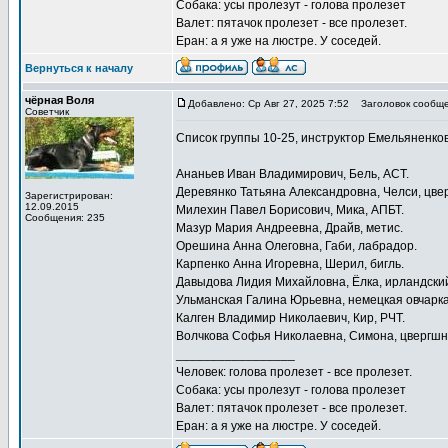
Собака: усы пролезут - голова пролезет
Валет: пятачок пролезет - все пролезет.
Еран: а я уже на люстре. У соседей.
Вернуться к началу
чёрная Воля
Добавлено: Ср Авг 27, 2025 7:52
Заголовок сообще
Советчик
Список группы 10-25, инструктор Емельяненков
Ананьев Иван Владимирович, Бель, АСТ.
Деревянко Татьяна Александровна, Челси, цве
Зарегистрирован:
12.09.2015
Милехин Павел Борисович, Мика, АПБТ.
Сообщения: 235
Мазур Мария Андреевна, Драйв, метис.
Орешина Анна Олеговна, Габи, лабрадор.
Карпенко Анна Игоревна, Шерил, бигль.
Давыдова Лидия Михайловна, Ёлка, ирландский
Ульманская Галина Юрьевна, немецкая овчарка
Калген Владимир Николаевич, Кир, РЧТ.
Волчкова Софья Николаевна, Симона, цвергшн
_________________
Человек: голова пролезет - все пролезет.
Собака: усы пролезут - голова пролезет
Валет: пятачок пролезет - все пролезет.
Еран: а я уже на люстре. У соседей.