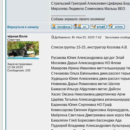
Стрильский Григорий Алексеевич Циферка Бор
Мирзоева Людмила Семеновна Малыш ВЕО
_________________
Собака-зеркало своего хозяина!
Вернуться к началу
чёрная Воля
Добавлено: Вт Ноя 25, 2025 7:42
Заголовок сообще
Советчик
Список группы 15-25, инструктор Козлова А.В.
Русакова Юлия Александровна арг.дог Элай
Московка Дарья Александровна НО Флоки
Зарегистрирован:
12.09.2015
Макарова Ирина Ивановна миттельшнауцер Ч
Сообщения: 235
Стенакова Ольга Евгеньевна джек рассел терь
Худицына Юлия Алексеевна джек рассел терь
Новикова Дарья Романовна метис Шелли
Баккасов Ильсур Абдулович метис Дайсон
Хасис Оксана Николаевна,цвергпинчер Арчи
Царёва Татьяна Александровна ризеншнауцер
Баринова Юлия Сергеевна НО Граф
Комиссарова Евгения Идрисовна бернедудель
Мабргена Светлана Дмитриевна кане корсо М
Бакалягин Глеб Борисович бассенджи Ада
Пудзирей Владимир Александрович бультерье