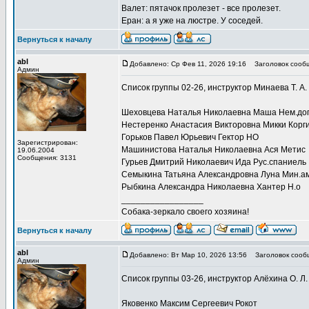
Валет: пятачок пролезет - все пролезет.
Еран: а я уже на люстре. У соседей.
Вернуться к началу
abl
Добавлено: Ср Фев 11, 2026 19:16
Заголовок сооб
Админ
Список группы 02-26, инструктор Минаева Т. А.
Шеховцева Наталья Николаевна Маша Нем.до
Нестеренко Анастасия Викторовна Микки Корг
Горьков Павел Юрьевич Гектор НО
Зарегистрирован:
Машинистова Наталья Николаевна Ася Метис
19.06.2004
Сообщения: 3131
Гурьев Дмитрий Николаевич Ида Рус.спаниель
Семыкина Татьяна Александровна Луна Мин.ам
Рыбкина Александра Николаевна Хантер Н.о
_________________
Собака-зеркало своего хозяина!
Вернуться к началу
abl
Добавлено: Вт Мар 10, 2026 13:56
Заголовок сооб
Админ
Список группы 03-26, инструктор Алёхина О. Л.
Яковенко Максим Сергеевич Рокот