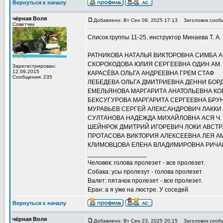
Вернуться к началу
чёрная Воля
Добавлено: Вт Сен 09, 2025 17:13
Заголовок сооб
Советчик
Список группы 11-25, инструктор Минаева Т. А.
РАТНИКОВА НАТАЛЬЯ ВИКТОРОВНА СИМБА А
СКОРОХОДОВА ЮЛИЯ СЕРГЕЕВНА ОДИН АМ.
Зарегистрирован:
12.09.2015
КАРАСЁВА ОЛЬГА АНДРЕЕВНА ГРЕМ СТАФ
Сообщения: 235
ЛЕБЕДЕВА ОЛЬГА ДМИТРИЕВНА ДЕННИ БОР
ЕМЕЛЬЯНОВА МАРГАРИТА АНАТОЛЬЕВНА КО
БЕКСУГУРОВА МАРГАРИТА СЕРГЕЕВНА БРУ
МУРАВЬЕВ СЕРГЕЙ АЛЕКСАНДРОВИЧ ЛАККИ
СУЛТАНОВА НАДЕЖДА МИХАЙЛОВНА АСЯ Ч.
ШЕЙНРОК ДМИТРИЙ ИГОРЕВИЧ ЛОКИ АВСТР.
ПРОТАСОВА ВИКТОРИЯ АЛЕКСЕЕВНА ЛЕЯ АМ
КЛИМОВЦОВА ЕЛЕНА ВЛАДИМИРОВНА РИЧА
_________________
Человек: голова пролезет - все пролезет.
Собака: усы пролезут - голова пролезет
Валет: пятачок пролезет - все пролезет.
Еран: а я уже на люстре. У соседей.
Вернуться к началу
чёрная Воля
Добавлено: Вт Сен 23, 2025 20:15
Заголовок сооб