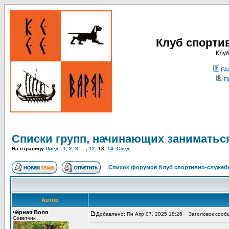
Клуб спорти
Клуб
FA
П
Списки групп, начинающих заниматьс
На страницу
Пред.
1
,
2
,
3
... ,
12
,
13
,
14
След.
Список форумов Клуб спортивно-служебн
Автор
чёрная Воля
Добавлено: Пн Апр 07, 2025 18:26
Заголовок сооб
Советчик