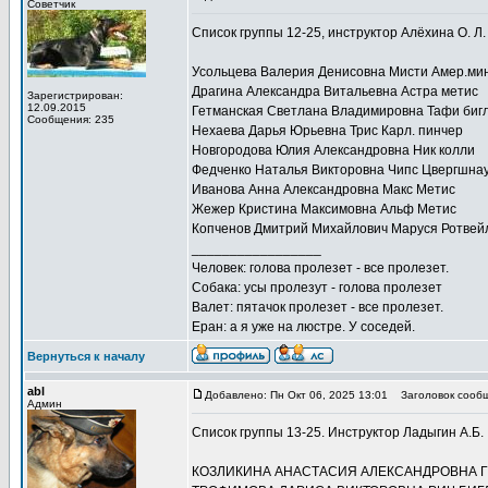
Советчик
Список группы 12-25, инструктор Алёхина О. Л.
Усольцева Валерия Денисовна Мисти Амер.ми
Драгина Александра Витальевна Астра метис
Зарегистрирован:
12.09.2015
Гетманская Светлана Владимировна Тафи биг
Сообщения: 235
Нехаева Дарья Юрьевна Трис Карл. пинчер
Новгородова Юлия Александровна Ник колли
Федченко Наталья Викторовна Чипс Цвергшна
Иванова Анна Александровна Макс Метис
Жежер Кристина Максимовна Альф Метис
Копченов Дмитрий Михайлович Маруся Ротвей
_________________
Человек: голова пролезет - все пролезет.
Собака: усы пролезут - голова пролезет
Валет: пятачок пролезет - все пролезет.
Еран: а я уже на люстре. У соседей.
Вернуться к началу
abl
Добавлено: Пн Окт 06, 2025 13:01
Заголовок сообщ
Админ
Список группы 13-25. Инструктор Ладыгин А.Б.
КОЗЛИКИНА АНАСТАСИЯ АЛЕКСАНДРОВНА ГЕ