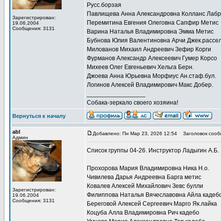
Русс.борзая
Павлищева Анна Александровна Колланс Лаб
Зарегистрирован:
Перемитина Евгения Олеговна Сапфир Метис
19.06.2004
Сообщения: 3131
Варина Наталья Владимировна Эмма Метис
Бубнова Юлия Валентиновна Арчи Джек.рассе
Милованов Михаил Андреевич Зефир Корги
Фурманов Александр Алексеевич Гумер Корсо
Михеев Олег Евгеньевич Хельга Берн.
Джоева Анна Юрьевна Морфиус Ан.стаф.бул.
Логинов Алексей Владимирович Макс Добер.
_________________
Собака-зеркало своего хозяина!
Вернуться к началу
abl
Добавлено: Пн Мар 23, 2026 12:54
Заголовок сооб
Админ
Список группы 04-26. Инструктор Ладыгин А.Б.
Прохорова Мария Владимировна Ника Н.о.
Чивилева Дарья Андреевна Барга метис
Ковалев Алексей Михайлович Зевс булли
Зарегистрирован:
Филиппова Наталья Вячеславовна Айла кадеб
19.06.2004
Сообщения: 3131
Береговой Алексей Сергеевич Марго Як.лайка
Коцуба Алла Владимировна Рич кадебо