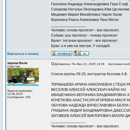
Гасилина Надежда Александровна Гера Стаф
Сахарова Наталья Леонидовна Юки Цв.пинчер
Мицкевич Мария Михайловна Чарли Хаски
Воронина Раиса Алексеевна Тина Метис
_________________
Человек: голова пролезет - все пролезет.
Собака: усы пролезут - голова пролезет
Валет: пятачок пролезет - все пролезет.
Еран: а я уже на люстре. У соседей.
Вернуться к началу
чёрная Воля
Добавлено: Пн Июл 21, 2025 13:28
Заголовок сооб
Советчик
Список группы 09-25, инструктор Козлова А.В.
ТОРМЫШЕВА ИРИНА НИКОЛАЕВНА СТЕША Р
ВЕСЕЛОВ АЛЕКСЕЙ АЛЕКСЕЕИЧ КАЙЛА НО
Зарегистрирован:
12.09.2015
ИВАШЕЧКИНА ВЕРОНИКА ВЛАДИМИРОВНА Х
Сообщения: 235
КОЧЕТКОВА АНАСТАСИЯ ИГОРЕВНА МАСЯ А
ОБУХОВА НАДЕЖДА ВЯЧЕСЛАВОВНА БЕЛЛА 
ГРИШИНА ЛИДИЯ ВЛАДИМИРОВНА ДЖЕССИ
ЗАГОВЕЕВ АЛЕКСЕЙ ВИКТОРОВИЧ МОЛЛИ Д
_________________
Человек: голова пролезет - все пролезет.