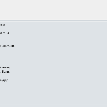
ния:
а М. О.
ргшнауцер.
 теньер.
, Бани.
ауцер.