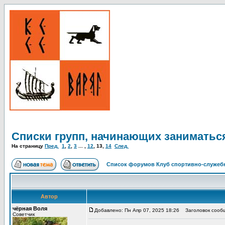
Списки групп, начинающих заниматьс
На страницу
Пред.
1
,
2
,
3
... ,
12
,
13
,
14
След.
Список форумов Клуб спортивно-служебн
Автор
чёрная Воля
Добавлено: Пн Апр 07, 2025 18:26
Заголовок сооб
Советчик