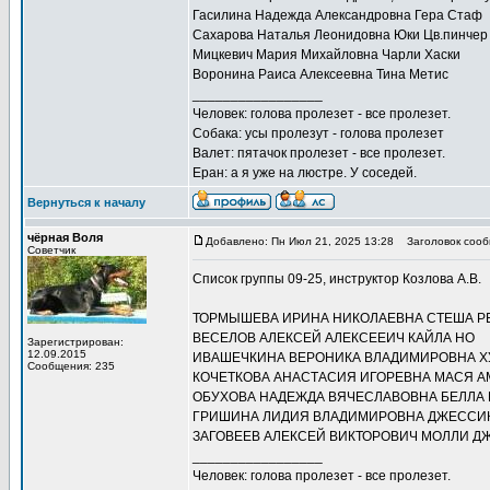
Гасилина Надежда Александровна Гера Стаф
Сахарова Наталья Леонидовна Юки Цв.пинчер
Мицкевич Мария Михайловна Чарли Хаски
Воронина Раиса Алексеевна Тина Метис
_________________
Человек: голова пролезет - все пролезет.
Собака: усы пролезут - голова пролезет
Валет: пятачок пролезет - все пролезет.
Еран: а я уже на люстре. У соседей.
Вернуться к началу
чёрная Воля
Добавлено: Пн Июл 21, 2025 13:28
Заголовок сооб
Советчик
Список группы 09-25, инструктор Козлова А.В.
ТОРМЫШЕВА ИРИНА НИКОЛАЕВНА СТЕША Р
ВЕСЕЛОВ АЛЕКСЕЙ АЛЕКСЕЕИЧ КАЙЛА НО
Зарегистрирован:
12.09.2015
ИВАШЕЧКИНА ВЕРОНИКА ВЛАДИМИРОВНА Х
Сообщения: 235
КОЧЕТКОВА АНАСТАСИЯ ИГОРЕВНА МАСЯ А
ОБУХОВА НАДЕЖДА ВЯЧЕСЛАВОВНА БЕЛЛА 
ГРИШИНА ЛИДИЯ ВЛАДИМИРОВНА ДЖЕССИ
ЗАГОВЕЕВ АЛЕКСЕЙ ВИКТОРОВИЧ МОЛЛИ Д
_________________
Человек: голова пролезет - все пролезет.