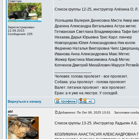
Советчик
Список группы 12-25, инструктор Алёхина О. Л.
Усольцева Валерия Денисовна Мисти Амер.ми
Драгина Александра Витальевна Астра метис
Зарегистрирован:
12.09.2015
Гетманская Светлана Владимировна Тафи биг
Сообщения: 235
Нехаева Дарья Юрьевна Трис Карл. пинчер
Новгородова Юлия Александровна Ник колли
Федченко Наталья Викторовна Чипс Цвергшна
Иванова Анна Александровна Макс Метис
Жежер Кристина Максимовна Альф Метис
Копченов Дмитрий Михайлович Маруся Ротвей
_________________
Человек: голова пролезет - все пролезет.
Собака: усы пролезут - голова пролезет
Валет: пятачок пролезет - все пролезет.
Еран: а я уже на люстре. У соседей.
Вернуться к началу
abl
Добавлено: Пн Окт 06, 2025 13:01
Заголовок сообщ
Админ
Список группы 13-25. Инструктор Ладыгин А.Б.
КОЗЛИКИНА АНАСТАСИЯ АЛЕКСАНДРОВНА ГЕ