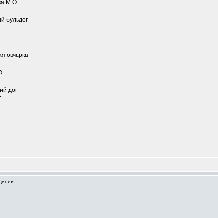
а М.О.
ий бульдог
я овчарка
О
ий дог
Т
щения: