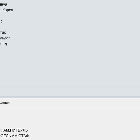
инуа
е Корсо
ис
тис
льдог
ленд
щения:
Н АМ.ПИТБУЛЬ
СЕЛЬ АМ.СТАФ