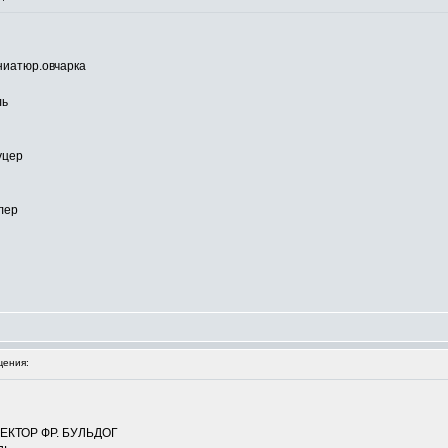
ниатюр.овчарка
ль
уцер
лер
ения:
КТОР ФР. БУЛЬДОГ