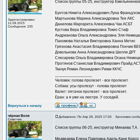
Список группы 05-25, инструктор Емельяненков
Бунтов Никита Александрович Луна Французск
Мартынова Марина Александровна Тея АКС
Зарегистрирован:
12.09.2015
Данилова Маргарита Алексеевна Чак АСБТ
Сообщения: 235
Кустова Вера Владимировна Токио Стаф
Андрианова Ольга Александровна Эля Немецка
Пахомова Наталья Викторовна Ханна Метис
Грязнова Анастасия Владимировна Пончик ВЕ
Довольнова Анна Александровна Шелли ДРТ
Слесарева Ольга Владимировна Осана Немецк
Протянов Станислав Владимирович Прайд АС
Ткачук Роман Леонидович Рикки ККЧС
_________________
Человек: голова пролезет - все пролезет.
Собака: усы пролезут - голова пролезет
Валет: пятачок пролезет - все пролезет.
Еран: а я уже на люстре. У соседей.
Вернуться к началу
чёрная Воля
Добавлено: Пн Апр 28, 2025 17:03
Заголовок сооб
Советчик
Список группы 06-25, инструктор Минаева Т.А.
Медведева Елена Павловна Адель Кане Корсо