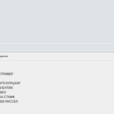
щения:
ЕТРИВЕР
УГО КУРЦХАР
М.БУЛЛИ.
ВЕО
КА СТАФФ
ЖЕК РАССЕЛ