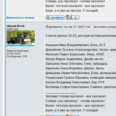
Собака: усы пролезут - голова пролезет
Валет: пятачок пролезет - все пролезет.
Еран: а я уже на люстре. У соседей.
Вернуться к началу
чёрная Воля
Добавлено: Ср Авг 27, 2025 7:52
Заголовок сообще
Советчик
Список группы 10-25, инструктор Емельяненков
Ананьев Иван Владимирович, Бель, АСТ.
Деревянко Татьяна Александровна, Челси, цве
Зарегистрирован:
12.09.2015
Милехин Павел Борисович, Мика, АПБТ.
Сообщения: 235
Мазур Мария Андреевна, Драйв, метис.
Орешина Анна Олеговна, Габи, лабрадор.
Карпенко Анна Игоревна, Шерил, бигль.
Давыдова Лидия Михайловна, Ёлка, ирландский
Ульманская Галина Юрьевна, немецкая овчарка
Калген Владимир Николаевич, Кир, РЧТ.
Волчкова Софья Николаевна, Симона, цвергшн
_________________
Человек: голова пролезет - все пролезет.
Собака: усы пролезут - голова пролезет
Валет: пятачок пролезет - все пролезет.
Еран: а я уже на люстре. У соседей.