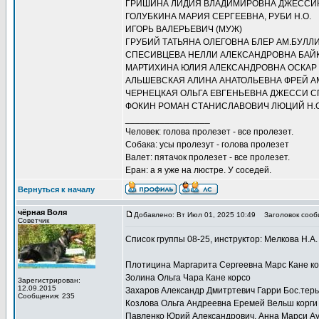
ГРИШИНА ЛИДИЯ ВЛАДИМИРОВНА ДЖЕССИК
ГОЛУБКИНА МАРИЯ СЕРГЕЕВНА, РУБИ Н.О.
ИГОРЬ ВАЛЕРЬЕВИЧ (МУЖ)
ГРУБИЙ ТАТЬЯНА ОЛЕГОВНА БЛЕР АМ.БУЛЛ
СПЕСИВЦЕВА НЕЛЛИ АЛЕКСАНДРОВНА БАЙКА
МАРТИХИНА ЮЛИЯ АЛЕКСАНДРОВНА ОСКАР
АЛЬШЕВСКАЯ АЛИНА АНАТОЛЬЕВНА ФРЕЙ А
ЧЕРНЕЦКАЯ ОЛЬГА ЕВГЕНЬЕВНА ДЖЕССИ 
ФОКИН РОМАН СТАНИСЛАВОВИЧ ЛЮЦИЙ Н.О
_________________
Человек: голова пролезет - все пролезет.
Собака: усы пролезут - голова пролезет
Валет: пятачок пролезет - все пролезет.
Еран: а я уже на люстре. У соседей.
Вернуться к началу
чёрная Воля
Добавлено: Вт Июл 01, 2025 10:49
Заголовок сооб
Советчик
Список группы 08-25, инструктор: Мелкова Н.А.
Плотицина Маргарита Сергеевна Марс Кане к
Золина Ольга Чара Кане корсо
Зарегистрирован:
12.09.2015
Захаров Александр Дмитртевич Гарри Бос.тер
Сообщения: 235
Козлова Ольга Андреевна Еремей Вельш корги
Павленко Юрий Александрович, Анна Марси А