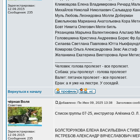
Климовцова Елена Владимировна Ричард Мал
Зарегистрирован:
12.09.2015
Михайлов Николай Николаевич Сальвадор Кан
Сообщения: 235
Муль Любовь Леонидовна Молли Доберман
Емельянова Марианна Анатольевна Кора Мет
Бовт Никита Олегович Мегги бигль
Рязанцева Марьяна Валентиновна Альтаир Ме
Головешкина Кристина Андреевна Борис Фр.бу
Силаева Светлана Павловна Ютта Ньюфаунд
Комарова Ольга Александровна Зевс Ам.стаф
Желанкина Екатерина Виеторовна Арни Метис
_________________
Человек: голова пролезет - все пролезет.
Собака: усы пролезут - голова пролезет
Валет: пятачок пролезет - все пролезет.
Еран: а я уже на люстре. У соседей.
Вернуться к началу
чёрная Воля
Добавлено: Пн Июн 09, 2025 13:38
Заголовок сооб
Советчик
Список группы 07-25, инструктор Алёхина О. Л.
БОЛСТОРУКОВА ЕЛЕНА ВАСИЛЬЕВНА СТИВЕ
Зарегистрирован:
12.09.2015
ЯСТРЕБОВ АЛЕКСАНДР ВЯЧЕСЛАВОВИЧ МЕР
Сообщения: 235