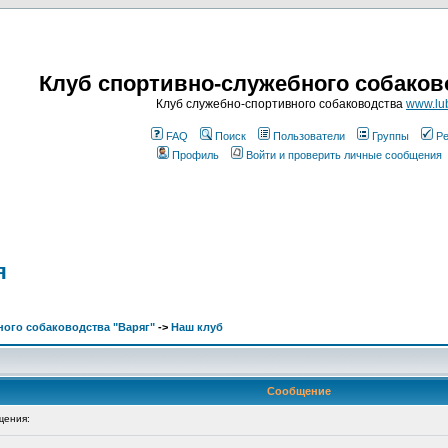
Клуб спортивно-служебного собаков
Клуб служебно-спортивного собаководства
www.lub
FAQ
Поиск
Пользователи
Группы
Ре
Профиль
Войти и проверить личные сообщения
я
ого собаководства "Варяг"
->
Наш клуб
Сообщение
щения: