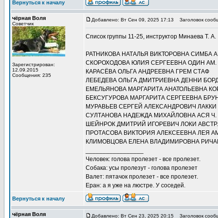
Вернуться к началу
чёрная Воля
Добавлено: Вт Сен 09, 2025 17:13
Заголовок сооб
Советчик
Список группы 11-25, инструктор Минаева Т. А.
РАТНИКОВА НАТАЛЬЯ ВИКТОРОВНА СИМБА А
СКОРОХОДОВА ЮЛИЯ СЕРГЕЕВНА ОДИН АМ.
Зарегистрирован:
12.09.2015
КАРАСЁВА ОЛЬГА АНДРЕЕВНА ГРЕМ СТАФ
Сообщения: 235
ЛЕБЕДЕВА ОЛЬГА ДМИТРИЕВНА ДЕННИ БОР
ЕМЕЛЬЯНОВА МАРГАРИТА АНАТОЛЬЕВНА КО
БЕКСУГУРОВА МАРГАРИТА СЕРГЕЕВНА БРУ
МУРАВЬЕВ СЕРГЕЙ АЛЕКСАНДРОВИЧ ЛАККИ
СУЛТАНОВА НАДЕЖДА МИХАЙЛОВНА АСЯ Ч.
ШЕЙНРОК ДМИТРИЙ ИГОРЕВИЧ ЛОКИ АВСТР.
ПРОТАСОВА ВИКТОРИЯ АЛЕКСЕЕВНА ЛЕЯ АМ
КЛИМОВЦОВА ЕЛЕНА ВЛАДИМИРОВНА РИЧА
_________________
Человек: голова пролезет - все пролезет.
Собака: усы пролезут - голова пролезет
Валет: пятачок пролезет - все пролезет.
Еран: а я уже на люстре. У соседей.
Вернуться к началу
чёрная Воля
Добавлено: Вт Сен 23, 2025 20:15
Заголовок сооб