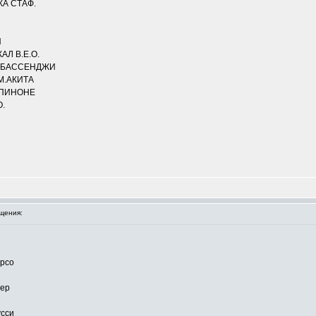
А СТАФ.
И
Л В.Е.О.
 БАССЕНДЖИ
М.АКИТА
СПИНОНЕ
.
щения:
орсо
ьер
усси