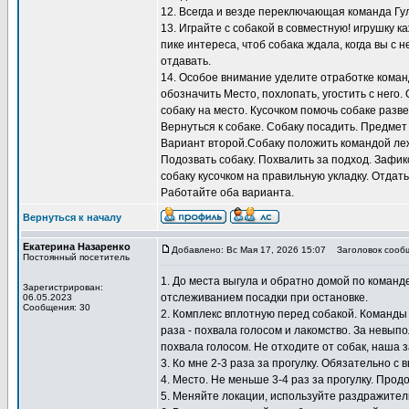
12. Всегда и везде переключающая команда Гу
13. Играйте с собакой в совместную! игрушку к
пике интереса, чтоб собака ждала, когда вы с н
отдавать.
14. Особое внимание уделите отработке коман
обозначить Место, похлопать, угостить с него.
собаку на место. Кусочком помочь собаке разв
Вернуться к собаке. Собаку посадить. Предмет
Вариант второй.Собаку положить командой лежа
Подозвать собаку. Похвалить за подход. Зафи
собаку кусочком на правильную укладку. Отдать
Работайте оба варианта.
Вернуться к началу
Екатерина Назаренко
Добавлено: Вс Мая 17, 2026 15:07
Заголовок сооб
Постоянный посетитель
1. До места выгула и обратно домой по коман
Зарегистрирован:
отслеживанием посадки при остановке.
06.05.2023
Сообщения: 30
2. Комплекс вплотную перед собакой. Команды
раза - похвала голосом и лакомство. За невып
похвала голосом. Не отходите от собак, наша 
3. Ко мне 2-3 раза за прогулку. Обязательно с 
4. Место. Не меньше 3-4 раз за прогулку. Прод
5. Меняйте локации, используйте раздражител