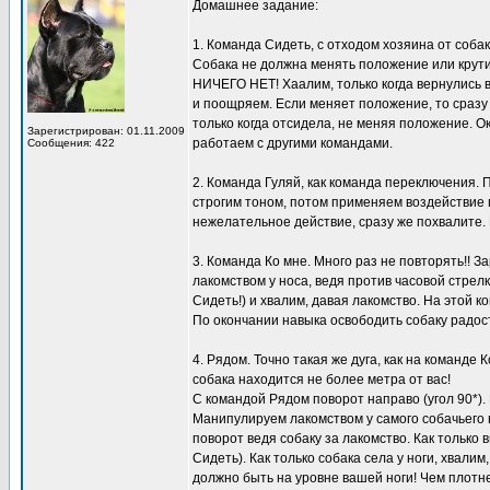
Домашнее задание:
1. Команда Сидеть, с отходом хозяина от собак
Собака не должна менять положение или крути
НИЧЕГО НЕТ! Хаалим, только когда вернулись в 
и поощряем. Если меняет положение, то сразу
только когда отсидела, не меняя положение. О
Зарегистрирован: 01.11.2009
работаем с другими командами.
Сообщения: 422
2. Команда Гуляй, как команда переключения.
строгим тоном, потом применяем воздействие п
нежелательное действие, сразу же похвалите.
3. Команда Ко мне. Много раз не повторять!! 
лакомством у носа, ведя против часовой стрел
Сидеть!) и хвалим, давая лакомство. На этой к
По окончании навыка освободить собаку радос
4. Рядом. Точно такая же дуга, как на команде
собака находится не более метра от вас!
С командой Рядом поворот направо (угол 90*). 
Манипулируем лакомством у самого собачьего н
поворот ведя собаку за лакомство. Как только
Сидеть). Как только собака села у ноги, хвали
должно быть на уровне вашей ноги! Чем плотне