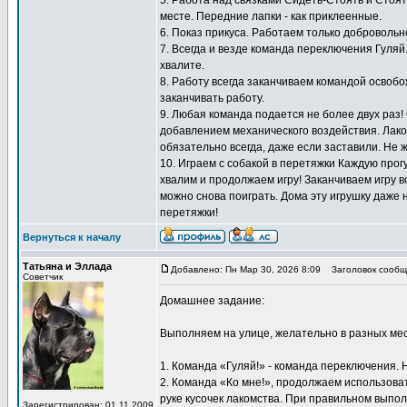
5. Работа над связками Сидеть-Стоять и Стоят
месте. Передние лапки - как приклеенные.
6. Показ прикуса. Работаем только добровольн
7. Всегда и везде команда переключения Гуляй
хвалите.
8. Работу всегда заканчиваем командой освоб
заканчивать работу.
9. Любая команда подается не более двух раз!
добавлением механического воздействия. Лаком
обязательно всегда, даже если заставили. Не 
10. Играем с собакой в перетяжки Каждую прогу
хвалим и продолжаем игру! Заканчиваем игру вс
можно снова поиграть. Дома эту игрушку даже 
перетяжки!
Вернуться к началу
Татьяна и Эллада
Добавлено: Пн Мар 30, 2026 8:09
Заголовок сообщ
Советчик
Домашнее задание:
Выполняем на улице, желательно в разных мес
1. Команда «Гуляй!» - команда переключения. 
2. Команда «Ко мне!», продолжаем использоват
руке кусочек лакомства. При правильном выпол
Зарегистрирован: 01.11.2009