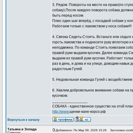
3. Рядом. Повороты на месте на право(по ступен
собаку).После каждого поворота собака должна
быть перед носом.
Плюс один шаг вперёд, с посадкой собаки у но
Работаем только с лакомством у носа собаки!!!
4. Связка Сидеть-Стоять. Встаньте или сядьте 
горсть лакомства и поднесите руку вплотную к 
неподвижна. По команде Стоять помогаем собак
правой руки выдаем кусочек. Далее команда Си
выдаем из правой руки кусочек. Работает тол
раз в день, и дома и на улице, доводим навык 
радостным Гуляй.
5. Недовольная команда Гуляй с воздействием п
6. Хвалим добровольное внимание собаки на пр
кусочком.
_________________
СОБАКА - единственное существо на этой план
http://www.
щенки-кане-корсо.рф
Вернуться к началу
Татьяна и Эллада
Добавлено: Пн Мар 09, 2026 15:29
Заголовок сооб
Советчик