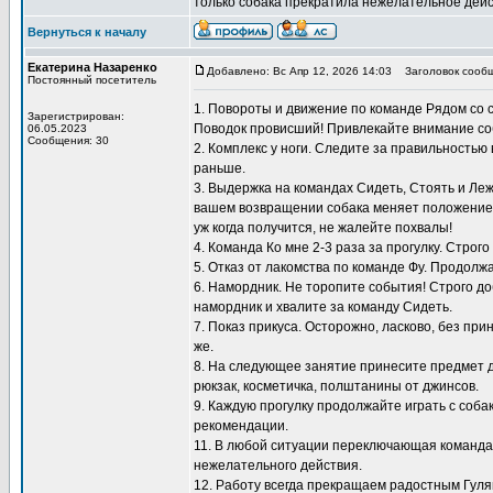
только собака прекратила нежелательное дейс
Вернуться к началу
Екатерина Назаренко
Добавлено: Вс Апр 12, 2026 14:03
Заголовок сообщ
Постоянный посетитель
1. Повороты и движение по команде Рядом со 
Зарегистрирован:
Поводок провисший! Привлекайте внимание со
06.05.2023
Сообщения: 30
2. Комплекс у ноги. Следите за правильностью
раньше.
3. Выдержка на командах Сидеть, Стоять и Ле
вашем возвращении собака меняет положение, 
уж когда получится, не жалейте похвалы!
4. Команда Ко мне 2-3 раза за прогулку. Строг
5. Отказ от лакомства по команде Фу. Продол
6. Намордник. Не торопите события! Строго до
намордник и хвалите за команду Сидеть.
7. Показ прикуса. Осторожно, ласково, без пр
же.
8. На следующее занятие принесите предмет д
рюкзак, косметичка, полштанины от джинсов.
9. Каждую прогулку продолжайте играть с соб
рекомендации.
11. В любой ситуации переключающая команда 
нежелательного действия.
12. Работу всегда прекращаем радостным Гуляй