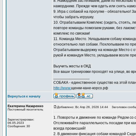
8. Намордник застёгиваем, даем по несколько к
наморднике. Прежде чем одеть или снять намо
9. Игра с собакой на прогулке - обязательно! 
чтобы забрать игрушку.
10. Отрабатываем Комплекс (сидеть, стоять, л
повторе команды помогаем руками, без лакомс
комплекс по связкам!
11. Команда Место. Укладываем собаку команд
относительно лап собаки. Похлопываем по пред
Отрабатываем выдержку на команде Место с отх
рукой и командуя Место, укладываем возле пре
Выучить жесты в ОКД
Все ваши тренировки проходят на улице, во вре
_________________
СОБАКА - единственное существо на этой план
http://www.
щенки-кане-корсо.рф
Вернуться к началу
Екатерина Назаренко
Добавлено: Вс Апр 26, 2026 14:44
Заголовок сообщ
Постоянный посетитель
1. Повороты и движение по команде Рядом со
Зарегистрирован:
Отслеживайте параллельность посадки при кажд
06.05.2023
Сообщения: 30
всегда провисший!
2. В движении фиксация собаки командой Сиде