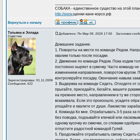
_________________
СОБАКА - единственное существо на этой план
http://www.
щенки-кане-корсо.рф
Вернуться к началу
Татьяна и Эллада
Добавлено: Пн Мар 09, 2026 17:00
Заголовок сооб
Советчик
Домашнее задание.
1. Повороты на месте по команде Рядом. Направ
хвалим только после посадки.
2. Движение по команде Рядом. Пока ходим толь
постоянно ныряет в сумочку. Часто команду не
изменением направления, поворотом кругом. 
контролируйте посадку. Окончание навыка зак
Зарегистрирован: 01.11.2009
3. Выдержка на команде Сидеть. Отходите от с
Сообщения: 422
прыгайте, приседайте, бегайте, машите рукам
на прежнее место, направлением в ту же сторо
вскакивала. Если это произошло, усадите обра
угощайте и хвалите от души. Лакомство зараб
4. Команда Ко мне. Отрабатывать 3-5 раза за п
без поводка, подзывайте кличкой или ласковым
одному кусочку из скмочки, со словами одобре
отпустите радостной командой Гуляй.
5. Продолжайте отрабатывать связку Сидеть-Сто