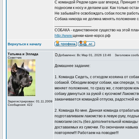
С командой Рядом один шаг вперед. Принцип то
подносим к носу и делаем шаг. Как только ост
Не забывайте освобождать собак после работы
Собака никогда не должна менять положение с
_________________
СОБАКА - единственное существо на этой план
http://www.
щенки-кане-корсо.рф
Вернуться к началу
Татьяна и Эллада
Добавлено: Вс Мар 01, 2026 13:46
Заголовок сооб
Советчик
Домашнее задание:
1. Команда Сидеть, с отходом хозяина от собак
собакой. Обходим вокруг собаки, как спереди, 
меняет положение, то сразу же, с повтором ко
собаку двинуться за рукой с кусочком! Лакомст
заканчивается командой отпуска, радостной к
Зарегистрирован: 01.11.2009
Сообщения: 422
2. Команда Ко мне. Данная команда отрабатыва
подготавливаем лакомство в левую руку, подзы
помогаем сесть (без дополнительной команды С
доставаемых из сумочки. По окончании навыка
повторяем!!! Работаем на поводке!!!