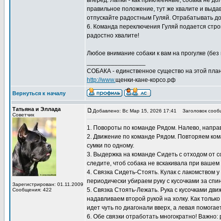
вперед. Лапки - как приклеенные, собака не д
правильное положение, тут же хвалите и выдава
отпускайте радостным Гуляй. Отрабатывать дом
6. Команда переключения Гуляй подается строг
радостно хвалите!
Любое внимание собаки к вам на прогулке (без 
_________________
СОБАКА - единственное существо на этой план
http://www.
щенки-кане-корсо.рф
Вернуться к началу
Татьяна и Эллада
Добавлено: Вс Мар 15, 2026 17:41
Заголовок сооб
Советчик
1. Повороты по команде Рядом. Налево, направо
2. Движение по команде Рядом. Повторяем кома
сумки по одному.
3. Выдержка на команде Сидеть с отходом от с
следите, чтоб собака не вскакивала при вашем
4. Связка Сидеть-Стоять. Кулак с лакомством 
периодически убираем руку с кусочками за спи
Зарегистрирован: 01.11.2009
5. Связка Стоять-Лежать. Рука с кусочками дв
Сообщения: 422
надавливаем второй рукой на холку. Как только
идет чуть по диагонали вверх, а левая помогает
6. Обе связки отработать многократно! Важно: 