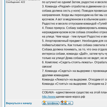
по штучно! не одним! Затем, радостно и весел
Сообщения: 422
3. Команда «Рядом!» отработка в движении со
собака должна сесть у ноги). Поводок провисш
направления. Когда мы переходим на бег мы соб
кусочком. А вот в медленном и в обычном шаге
Радостно и весело отпускаем командой «Гуляй
4. Показ прикуса. Собаку зафиксировать кома
награждаем куском если собака спокойно отре
на улице. Чем чаще - тем лучше! Радостно и в
5. Апортировочный предмет. Необходим для с
поймать/схватить. Как только собака схватила 
Собака должна понимать, за то, что она отдала
интереса собаки, команда «Дай!», затем чуть
только на улице! Дома собака ее не видит, не и
6. Комплекс «Сидеть-стоять-лежать». Отрабат
связок!
7. Команда «Сидеть!» на выдержке с провокаци
другими командами.
Команда «Лежать!» на выдержке. Отходим от со
Команда «Стоять!» на выдержке. Отходим на 2-
_________________
СОБАКА - единственное существо на этой план
http://www.
щенки-кане-корсо.рф
Вернуться к началу