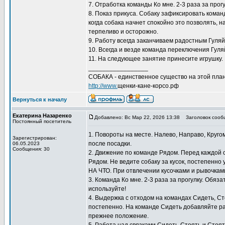
7. Отработка команды Ко мне. 2-3 раза за прог
8. Показ прикуса. Собаку зафиксировать коман
когда собака начнет спокойно это позволять, 
терпеливо и осторожно.
9. Работу всегда заканчиваем радостным Гуляй
10. Всегда и везде команда переключения Гуляй
11. На следующее занятие принесите игрушку. 
_________________
СОБАКА - единственное существо на этой план
http://www.
щенки-кане-корсо.рф
Вернуться к началу
Екатерина Назаренко
Добавлено: Вс Мар 22, 2026 13:38
Заголовок сооб
Постоянный посетитель
1. Повороты на месте. Налево, Направо, Круго
Зарегистрирован:
после посадки.
06.05.2023
Сообщения: 30
2. Движение по команде Рядом. Перед каждой
Рядом. Не ведите собаку за кусок, постепенно
НА ЧТО. При отвлечении кусочками и рывочкам
3. Команда Ко мне. 2-3 раза за прогулку. Обяз
используйте!
4. Выдержка с отходом на командах Сидеть, С
постепенно. На команде Сидеть добавляйте ра
прежнее положение.