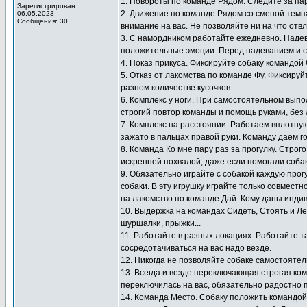
1. Повороты по команде Рядом. Следите за па
Зарегистрирован:
2. Движение по команде Рядом со сменой темп
06.05.2023
Сообщения: 30
внимание на вас. Не позволяйте ни на что отв
3. С намордником работайте ежедневно. Надев
положительные эмоции. Перед надеванием и с
4. Показ прикуса. Фиксируйте собаку командой
5. Отказ от лакомства по команде Фу. Фиксиру
разном количестве кусочков.
6. Комплекс у ноги. При самостоятельном выпо
строгий повтор команды и помощь руками, без 
7. Комплекс на расстоянии. Работаем вплотную
зажато в пальцах правой руки. Команду даем г
8. Команда Ко мне пару раз за прогулку. Стро
искренней похвалой, даже если помогали собак
9. Обязательно играйте с собакой каждую прогу
собаки. В эту игрушку играйте только совместн
на лакомство по команде Дай. Кому даны инди
10. Выдержка на командах Сидеть, Стоять и Ле
шуршалки, прыжки...
11. Работайте в разных локациях. Работайте т
сосредотачиваться на вас надо везде.
12. Никогда не позволяйте собаке самостоятел
13. Всегда и везде переключающая строгая ко
переключилась на вас, обязательно радостно 
14. Команда Место. Собаку положить командой