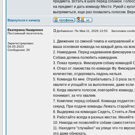
предмета. Встать в шаге перед собакой. Голос
на предмет и дать команду Место. Рукой с кусо
выпрямиться, еще раз похвалить голосом. Верн
Вернуться к началу
Екатерина Назаренко
Добавлено: Пн Мая 11, 2026 13:53
Заголовок сооб
Постоянный посетитель
1. Движение со сменой темпа и направлений и 
Зарегистрирован:
ваша основная команда на каждый день на всю
06.05.2023
Сообщения: 30
2. Намордник. Перед надеванием фиксируем со
Собака должна полюбить намордник.
3. Показ прикуса. Фиксируем собаку командой 
4. Отказ от лакомства по команде Фу. Фиксиру
количество, отдергивать ладонь нельзя.
5. Команда Ко мне. Отрабатывать 2-3 раза за 
хвалите и угощайте за выполнение, даже если 
6. Когда хвалите голосом, повторяйте команду,
понимает, за что хвалим.
7. Комплекс перед собакой. Команда подается 
секунд. При подаче команды Лежать старайтесь
8. Выдержка на командах Сидеть, Стоять и Ле
9. Работайте всегда в разных местах. Меняйте 
10. Никогда не позволяйте собаке самостоятел
11. Находите "случайно" на улице что-то вкусн
это даже обнюхать.