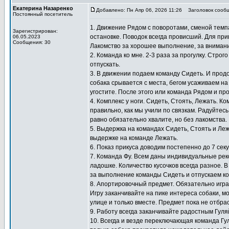
Екатерина Назаренко
Добавлено: Пн Апр 06, 2026 11:26
Заголовок сообщ
Постоянный посетитель
1. Движение Рядом с поворотами, сменой темпа
Зарегистрирован:
остановке. Поводок всегда провисший. Для при
06.05.2023
Сообщения: 30
Лакомство за хорошее выполнение, за внимание
2. Команда ко мне. 2-3 раза за прогулку. Стро
отпускать.
3. В движении подаем команду Сидеть. И прод
собака срывается с места, бегом усаживаем на
угостите. После этого или команда Рядом и пр
4. Комплекс у ноги. Сидеть, Стоять, Лежать. 
правильно, как мы учили по связкам. Радуйтесь
равно обязательно хвалите, но без лакомства.
5. Выдержка на командах Сидеть, Стоять и Ле
выдержке на команде Лежать.
6. Показ прикуса доводим постепенно до 7 сек
7. Команда Фу. Всем даны индивидуальные ре
ладошке. Количество кусочков всегда разное. В
за выполнение команды Сидеть и отпускаем ко
8. Апортировочный предмет. Обязательно игра
Игру заканчивайте на пике интереса собаки, мо
улице и только вместе. Предмет пока не отбра
9. Работу всегда заканчивайте радостным Гул
10. Всегда и везде переключающая команда Гу