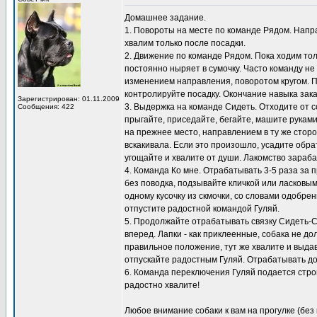
Домашнее задание.
1. Повороты на месте по команде Рядом. Направ
хвалим только после посадки.
2. Движение по команде Рядом. Пока ходим толь
постоянно ныряет в сумочку. Часто команду не
изменением направления, поворотом кругом. 
контролируйте посадку. Окончание навыка зак
Зарегистрирован: 01.11.2009
3. Выдержка на команде Сидеть. Отходите от с
Сообщения: 422
прыгайте, приседайте, бегайте, машите рукам
на прежнее место, направлением в ту же сторо
вскакивала. Если это произошло, усадите обра
угощайте и хвалите от души. Лакомство зараб
4. Команда Ко мне. Отрабатывать 3-5 раза за п
без поводка, подзывайте кличкой или ласковым
одному кусочку из скмочки, со словами одобре
отпустите радостной командой Гуляй.
5. Продолжайте отрабатывать связку Сидеть-Сто
вперед. Лапки - как приклеенные, собака не д
правильное положение, тут же хвалите и выдава
отпускайте радостным Гуляй. Отрабатывать дом
6. Команда переключения Гуляй подается строг
радостно хвалите!
Любое внимание собаки к вам на прогулке (без 