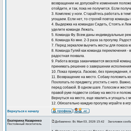
возвращении не допускайте изменения положен
отойдите, и так, пока не получится. Если полу
3. Комплекс у ноги. Старайтесь работать в тем
угощаем. Если нет, то строгий повтор команды 
4. Выдержка на командах Сидеть, Стоять и Ле
уделите команде Лежать.
5. Команда Фу. Всем даны индивидуальные ре
6. Команда Ко мне. 2-3 раза за прогулку. Радос
7. Перед зеркалом выучить жесты для показа к
8. Команда Гуляй как команда переключения - 
радостная похвала.
9. Работа всегда заканчивается веселой коман
принимать решение о завершении исполнения
10. Показ прикуса. Ласково, без принуждения, 
11. Возвращение на место. Собаку положить ко
Похлопать по предмету, угостить с него. Важно
перед собакой. В одном шаге. Голосом и жестом
правой руке подвести собаку на место и положи
Вернуться на место, еще хвалить и угощать с м
12. Обязательно каждую прогулку играйте в игр
Вернуться к началу
Екатерина Назаренко
Добавлено: Вс Мая 03, 2026 15:42
Заголовок сооб
Постоянный посетитель