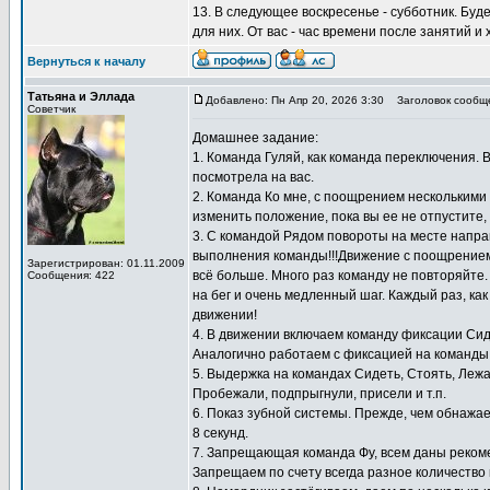
13. В следующее воскресенье - субботник. Буд
для них. От вас - час времени после занятий и
Вернуться к началу
Татьяна и Эллада
Добавлено: Пн Апр 20, 2026 3:30
Заголовок сообщ
Советчик
Домашнее задание:
1. Команда Гуляй, как команда переключения. 
посмотрела на вас.
2. Команда Ко мне, с поощрением несколькими к
изменить положение, пока вы ее не отпустите,
3. С командой Рядом повороты на месте направ
выполнения команды!!!Движение с поощрением 
Зарегистрирован: 01.11.2009
всё больше. Много раз команду не повторяйте
Сообщения: 422
на бег и очень медленный шаг. Каждый раз, как
движении!
4. В движении включаем команду фиксации Сид
Аналогично работаем с фиксацией на команды 
5. Выдержка на командах Сидеть, Стоять, Лежа
Пробежали, подпрыгнули, присели и т.п.
6. Показ зубной системы. Прежде, чем обнажае
8 секунд.
7. Запрещающая команда Фу, всем даны реком
Запрещаем по счету всегда разное количество 