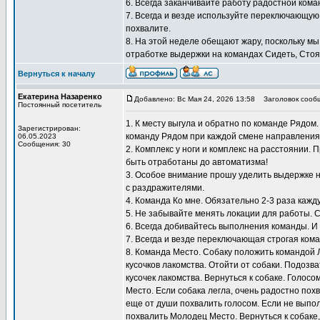
6. Всегда заканчивайте работу радостной кома
7. Всегда и везде используйте переключающую
похвалите.
8. На этой неделе обещают жару, поскольку мы
отработке выдержки на командах Сидеть, Стоят
Вернуться к началу
Екатерина Назаренко
Добавлено: Вс Мая 24, 2026 13:58
Заголовок сооб
Постоянный посетитель
1. К месту выгула и обратно по команде Рядом
Зарегистрирован:
команду Рядом при каждой смене направления
06.05.2023
Сообщения: 30
2. Комплекс у ноги и комплекс на расстоянии.
быть отработаны до автоматизма!
3. Особое внимание прошу уделить выдержке н
с раздражителями.
4. Команда Ко мне. Обязательно 2-3 раза кажду
5. Не забывайте менять локации для работы. 
6. Всегда добивайтесь выполнения команды. И
7. Всегда и везде переключающая строгая кома
8. Команда Место. Собаку положить командой 
кусочков лакомства. Отойти от собаки. Подозв
кусочек лакомства. Вернуться к собаке. Голосо
Место. Если собака легла, очень радостно похв
еще от души похвалить голосом. Если не выпол
похвалить Молодец Место. Вернуться к собаке,