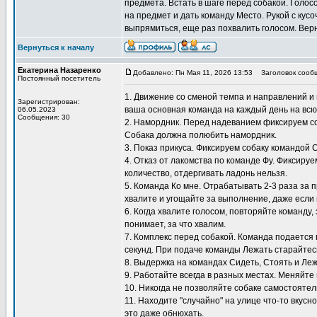
предмета. Встать в шаге перед собакой. Голос
на предмет и дать команду Место. Рукой с кусо
выпрямиться, еще раз похвалить голосом. Верн
Вернуться к началу
Екатерина Назаренко
Добавлено: Пн Мая 11, 2026 13:53
Заголовок сооб
Постоянный посетитель
1. Движение со сменой темпа и направлений и 
Зарегистрирован:
ваша основная команда на каждый день на всю
06.05.2023
Сообщения: 30
2. Намордник. Перед надеванием фиксируем со
Собака должна полюбить намордник.
3. Показ прикуса. Фиксируем собаку командой 
4. Отказ от лакомства по команде Фу. Фиксиру
количество, отдергивать ладонь нельзя.
5. Команда Ко мне. Отрабатывать 2-3 раза за 
хвалите и угощайте за выполнение, даже если 
6. Когда хвалите голосом, повторяйте команду,
понимает, за что хвалим.
7. Комплекс перед собакой. Команда подается 
секунд. При подаче команды Лежать старайтесь
8. Выдержка на командах Сидеть, Стоять и Ле
9. Работайте всегда в разных местах. Меняйте 
10. Никогда не позволяйте собаке самостоятел
11. Находите "случайно" на улице что-то вкусн
это даже обнюхать.