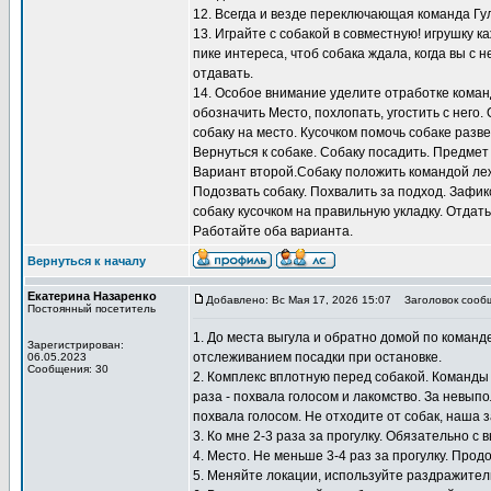
12. Всегда и везде переключающая команда Гу
13. Играйте с собакой в совместную! игрушку к
пике интереса, чтоб собака ждала, когда вы с н
отдавать.
14. Особое внимание уделите отработке коман
обозначить Место, похлопать, угостить с него.
собаку на место. Кусочком помочь собаке разв
Вернуться к собаке. Собаку посадить. Предмет
Вариант второй.Собаку положить командой лежа
Подозвать собаку. Похвалить за подход. Зафи
собаку кусочком на правильную укладку. Отдать
Работайте оба варианта.
Вернуться к началу
Екатерина Назаренко
Добавлено: Вс Мая 17, 2026 15:07
Заголовок сооб
Постоянный посетитель
1. До места выгула и обратно домой по коман
Зарегистрирован:
отслеживанием посадки при остановке.
06.05.2023
Сообщения: 30
2. Комплекс вплотную перед собакой. Команды
раза - похвала голосом и лакомство. За невып
похвала голосом. Не отходите от собак, наша 
3. Ко мне 2-3 раза за прогулку. Обязательно с 
4. Место. Не меньше 3-4 раз за прогулку. Прод
5. Меняйте локации, используйте раздражител