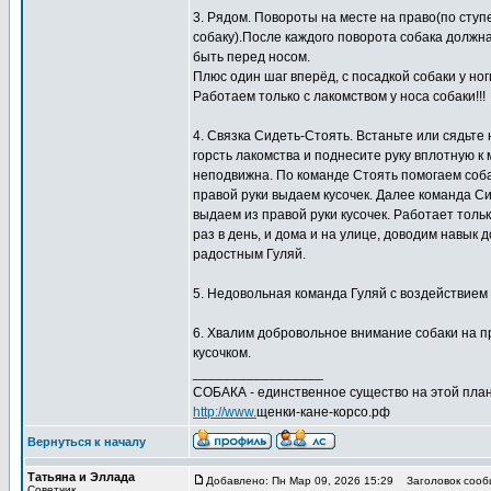
3. Рядом. Повороты на месте на право(по ступен
собаку).После каждого поворота собака должна
быть перед носом.
Плюс один шаг вперёд, с посадкой собаки у но
Работаем только с лакомством у носа собаки!!!
4. Связка Сидеть-Стоять. Встаньте или сядьте 
горсть лакомства и поднесите руку вплотную к 
неподвижна. По команде Стоять помогаем собак
правой руки выдаем кусочек. Далее команда Си
выдаем из правой руки кусочек. Работает тол
раз в день, и дома и на улице, доводим навык 
радостным Гуляй.
5. Недовольная команда Гуляй с воздействием п
6. Хвалим добровольное внимание собаки на пр
кусочком.
_________________
СОБАКА - единственное существо на этой план
http://www.
щенки-кане-корсо.рф
Вернуться к началу
Татьяна и Эллада
Добавлено: Пн Мар 09, 2026 15:29
Заголовок сооб
Советчик