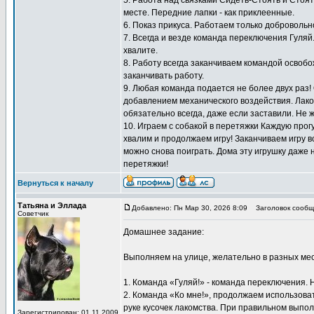
5. Работа над связками Сидеть-Стоять и Стоят
месте. Передние лапки - как приклеенные.
6. Показ прикуса. Работаем только добровольн
7. Всегда и везде команда переключения Гуляй
хвалите.
8. Работу всегда заканчиваем командой освоб
заканчивать работу.
9. Любая команда подается не более двух раз!
добавлением механического воздействия. Лаком
обязательно всегда, даже если заставили. Не 
10. Играем с собакой в перетяжки Каждую прогу
хвалим и продолжаем игру! Заканчиваем игру вс
можно снова поиграть. Дома эту игрушку даже 
перетяжки!
Вернуться к началу
Татьяна и Эллада
Добавлено: Пн Мар 30, 2026 8:09
Заголовок сообщ
Советчик
Домашнее задание:
Выполняем на улице, желательно в разных мес
1. Команда «Гуляй!» - команда переключения. 
2. Команда «Ко мне!», продолжаем использоват
руке кусочек лакомства. При правильном выпол
Зарегистрирован: 01.11.2009