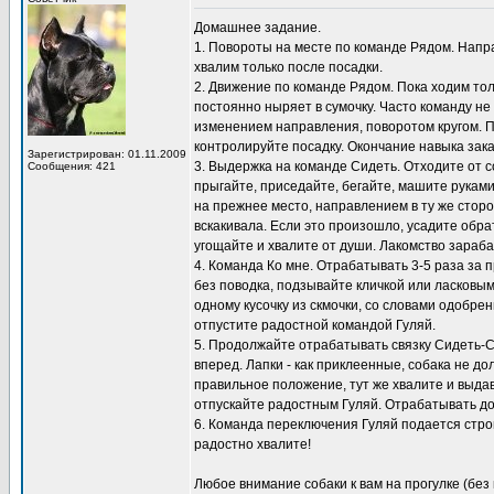
Домашнее задание.
1. Повороты на месте по команде Рядом. Направ
хвалим только после посадки.
2. Движение по команде Рядом. Пока ходим толь
постоянно ныряет в сумочку. Часто команду не
изменением направления, поворотом кругом. 
контролируйте посадку. Окончание навыка зак
Зарегистрирован: 01.11.2009
3. Выдержка на команде Сидеть. Отходите от с
Сообщения: 421
прыгайте, приседайте, бегайте, машите рукам
на прежнее место, направлением в ту же сторо
вскакивала. Если это произошло, усадите обра
угощайте и хвалите от души. Лакомство зараб
4. Команда Ко мне. Отрабатывать 3-5 раза за п
без поводка, подзывайте кличкой или ласковым
одному кусочку из скмочки, со словами одобре
отпустите радостной командой Гуляй.
5. Продолжайте отрабатывать связку Сидеть-Сто
вперед. Лапки - как приклеенные, собака не д
правильное положение, тут же хвалите и выдава
отпускайте радостным Гуляй. Отрабатывать дом
6. Команда переключения Гуляй подается строг
радостно хвалите!
Любое внимание собаки к вам на прогулке (без 