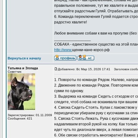
вперед. Лапки - как приклеенные, собака не д
правильное положение, тут же хвалите и выдава
отпускайте радостным Гуляй. Отрабатывать дом
6. Команда переключения Гуляй подается строг
радостно хвалите!
Любое внимание собаки к вам на прогулке (без 
_________________
СОБАКА - единственное существо на этой план
http://www.
щенки-кане-корсо.рф
Вернуться к началу
Татьяна и Эллада
Добавлено: Вс Мар 15, 2026 17:41
Заголовок сооб
Советчик
1. Повороты по команде Рядом. Налево, направо
2. Движение по команде Рядом. Повторяем кома
сумки по одному.
3. Выдержка на команде Сидеть с отходом от с
следите, чтоб собака не вскакивала при вашем
4. Связка Сидеть-Стоять. Кулак с лакомством 
периодически убираем руку с кусочками за спи
Зарегистрирован: 01.11.2009
5. Связка Стоять-Лежать. Рука с кусочками дв
Сообщения: 421
надавливаем второй рукой на холку. Как только
идет чуть по диагонали вверх, а левая помогает
6. Обе связки отработать многократно! Важно: 