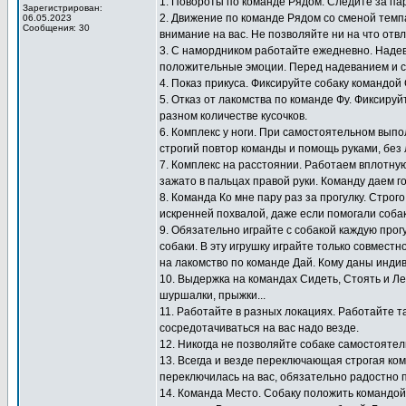
1. Повороты по команде Рядом. Следите за па
Зарегистрирован:
2. Движение по команде Рядом со сменой темп
06.05.2023
Сообщения: 30
внимание на вас. Не позволяйте ни на что отв
3. С намордником работайте ежедневно. Надев
положительные эмоции. Перед надеванием и с
4. Показ прикуса. Фиксируйте собаку командой
5. Отказ от лакомства по команде Фу. Фиксиру
разном количестве кусочков.
6. Комплекс у ноги. При самостоятельном выпо
строгий повтор команды и помощь руками, без 
7. Комплекс на расстоянии. Работаем вплотную
зажато в пальцах правой руки. Команду даем г
8. Команда Ко мне пару раз за прогулку. Стро
искренней похвалой, даже если помогали собак
9. Обязательно играйте с собакой каждую прогу
собаки. В эту игрушку играйте только совместн
на лакомство по команде Дай. Кому даны инди
10. Выдержка на командах Сидеть, Стоять и Ле
шуршалки, прыжки...
11. Работайте в разных локациях. Работайте т
сосредотачиваться на вас надо везде.
12. Никогда не позволяйте собаке самостоятел
13. Всегда и везде переключающая строгая ко
переключилась на вас, обязательно радостно 
14. Команда Место. Собаку положить командой