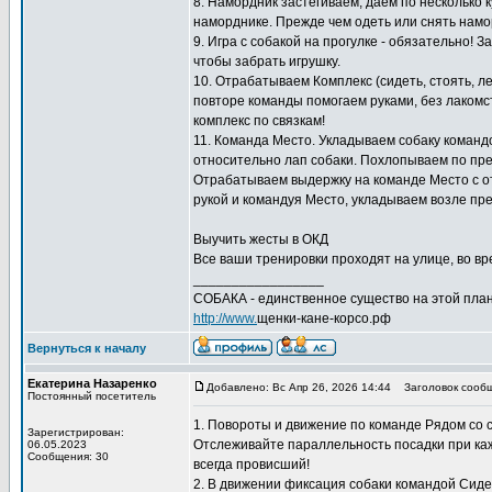
8. Намордник застёгиваем, даем по несколько к
наморднике. Прежде чем одеть или снять намо
9. Игра с собакой на прогулке - обязательно! 
чтобы забрать игрушку.
10. Отрабатываем Комплекс (сидеть, стоять, л
повторе команды помогаем руками, без лакомс
комплекс по связкам!
11. Команда Место. Укладываем собаку команд
относительно лап собаки. Похлопываем по пред
Отрабатываем выдержку на команде Место с отх
рукой и командуя Место, укладываем возле пре
Выучить жесты в ОКД
Все ваши тренировки проходят на улице, во вре
_________________
СОБАКА - единственное существо на этой план
http://www.
щенки-кане-корсо.рф
Вернуться к началу
Екатерина Назаренко
Добавлено: Вс Апр 26, 2026 14:44
Заголовок сообщ
Постоянный посетитель
1. Повороты и движение по команде Рядом со
Зарегистрирован:
Отслеживайте параллельность посадки при кажд
06.05.2023
Сообщения: 30
всегда провисший!
2. В движении фиксация собаки командой Сиде