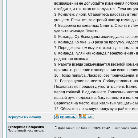
возвращении не допускайте изменения положен
отойдите, и так, пока не получится. Если полу
3. Комплекс у ноги. Старайтесь работать в тем
угощаем. Если нет, то строгий повтор команды 
4. Выдержка на командах Сидеть, Стоять и Ле
уделите команде Лежать.
5. Команда Фу. Всем даны индивидуальные ре
6. Команда Ко мне. 2-3 раза за прогулку. Радос
7. Перед зеркалом выучить жесты для показа к
8. Команда Гуляй как команда переключения - 
радостная похвала.
9. Работа всегда заканчивается веселой коман
принимать решение о завершении исполнения
10. Показ прикуса. Ласково, без принуждения, 
11. Возвращение на место. Собаку положить ко
Похлопать по предмету, угостить с него. Важно
перед собакой. В одном шаге. Голосом и жестом
правой руке подвести собаку на место и положи
Вернуться на место, еще хвалить и угощать с м
12. Обязательно каждую прогулку играйте в игр
Вернуться к началу
Екатерина Назаренко
Добавлено: Вс Мая 03, 2026 15:42
Заголовок сооб
Постоянный посетитель