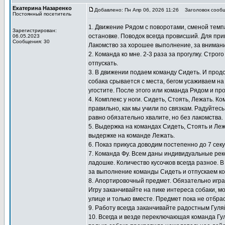
Екатерина Назаренко
Добавлено: Пн Апр 06, 2026 11:26
Заголовок сообщ
Постоянный посетитель
1. Движение Рядом с поворотами, сменой темпа
Зарегистрирован:
остановке. Поводок всегда провисший. Для при
06.05.2023
Сообщения: 30
Лакомство за хорошее выполнение, за внимание
2. Команда ко мне. 2-3 раза за прогулку. Стро
отпускать.
3. В движении подаем команду Сидеть. И прод
собака срывается с места, бегом усаживаем на
угостите. После этого или команда Рядом и пр
4. Комплекс у ноги. Сидеть, Стоять, Лежать. 
правильно, как мы учили по связкам. Радуйтесь
равно обязательно хвалите, но без лакомства.
5. Выдержка на командах Сидеть, Стоять и Ле
выдержке на команде Лежать.
6. Показ прикуса доводим постепенно до 7 сек
7. Команда Фу. Всем даны индивидуальные ре
ладошке. Количество кусочков всегда разное. В
за выполнение команды Сидеть и отпускаем ко
8. Апортировочный предмет. Обязательно игра
Игру заканчивайте на пике интереса собаки, мо
улице и только вместе. Предмет пока не отбра
9. Работу всегда заканчивайте радостным Гул
10. Всегда и везде переключающая команда Гу