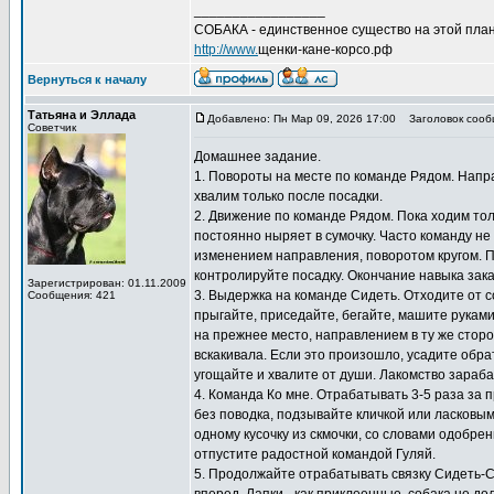
_________________
СОБАКА - единственное существо на этой план
http://www.
щенки-кане-корсо.рф
Вернуться к началу
Татьяна и Эллада
Добавлено: Пн Мар 09, 2026 17:00
Заголовок сооб
Советчик
Домашнее задание.
1. Повороты на месте по команде Рядом. Направ
хвалим только после посадки.
2. Движение по команде Рядом. Пока ходим толь
постоянно ныряет в сумочку. Часто команду не
изменением направления, поворотом кругом. 
контролируйте посадку. Окончание навыка зак
Зарегистрирован: 01.11.2009
3. Выдержка на команде Сидеть. Отходите от с
Сообщения: 421
прыгайте, приседайте, бегайте, машите рукам
на прежнее место, направлением в ту же сторо
вскакивала. Если это произошло, усадите обра
угощайте и хвалите от души. Лакомство зараб
4. Команда Ко мне. Отрабатывать 3-5 раза за п
без поводка, подзывайте кличкой или ласковым
одному кусочку из скмочки, со словами одобре
отпустите радостной командой Гуляй.
5. Продолжайте отрабатывать связку Сидеть-Сто