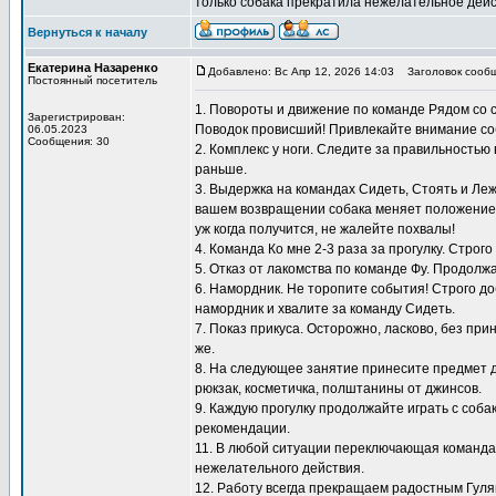
только собака прекратила нежелательное дейс
Вернуться к началу
Екатерина Назаренко
Добавлено: Вс Апр 12, 2026 14:03
Заголовок сообщ
Постоянный посетитель
1. Повороты и движение по команде Рядом со 
Зарегистрирован:
Поводок провисший! Привлекайте внимание со
06.05.2023
Сообщения: 30
2. Комплекс у ноги. Следите за правильностью
раньше.
3. Выдержка на командах Сидеть, Стоять и Ле
вашем возвращении собака меняет положение, 
уж когда получится, не жалейте похвалы!
4. Команда Ко мне 2-3 раза за прогулку. Строг
5. Отказ от лакомства по команде Фу. Продол
6. Намордник. Не торопите события! Строго до
намордник и хвалите за команду Сидеть.
7. Показ прикуса. Осторожно, ласково, без пр
же.
8. На следующее занятие принесите предмет д
рюкзак, косметичка, полштанины от джинсов.
9. Каждую прогулку продолжайте играть с соб
рекомендации.
11. В любой ситуации переключающая команда 
нежелательного действия.
12. Работу всегда прекращаем радостным Гуляй