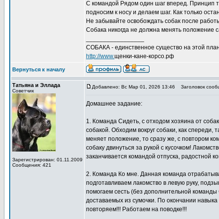
С командой Рядом один шаг вперед. Принцип то
подносим к носу и делаем шаг. Как только ост
Не забывайте освобождать собак после работы
Собака никогда не должна менять положение с
_________________
СОБАКА - единственное существо на этой план
http://www.
щенки-кане-корсо.рф
Вернуться к началу
Татьяна и Эллада
Добавлено: Вс Мар 01, 2026 13:46
Заголовок сооб
Советчик
Домашнее задание:
1. Команда Сидеть, с отходом хозяина от собак
собакой. Обходим вокруг собаки, как спереди, 
меняет положение, то сразу же, с повтором ко
собаку двинуться за рукой с кусочком! Лакомст
заканчивается командой отпуска, радостной к
Зарегистрирован: 01.11.2009
Сообщения: 421
2. Команда Ко мне. Данная команда отрабатыва
подготавливаем лакомство в левую руку, подзы
помогаем сесть (без дополнительной команды С
доставаемых из сумочки. По окончании навыка
повторяем!!! Работаем на поводке!!!