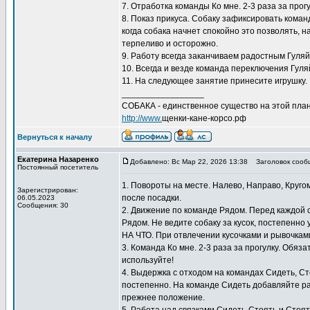
7. Отработка команды Ко мне. 2-3 раза за прог
8. Показ прикуса. Собаку зафиксировать коман
когда собака начнет спокойно это позволять, 
терпеливо и осторожно.
9. Работу всегда заканчиваем радостным Гуляй
10. Всегда и везде команда переключения Гуляй
11. На следующее занятие принесите игрушку. 
_________________
СОБАКА - единственное существо на этой план
http://www.
щенки-кане-корсо.рф
Вернуться к началу
Екатерина Назаренко
Добавлено: Вс Мар 22, 2026 13:38
Заголовок сооб
Постоянный посетитель
1. Повороты на месте. Налево, Направо, Круго
Зарегистрирован:
после посадки.
06.05.2023
Сообщения: 30
2. Движение по команде Рядом. Перед каждой
Рядом. Не ведите собаку за кусок, постепенно
НА ЧТО. При отвлечении кусочками и рывочкам
3. Команда Ко мне. 2-3 раза за прогулку. Обяз
используйте!
4. Выдержка с отходом на командах Сидеть, С
постепенно. На команде Сидеть добавляйте ра
прежнее положение.