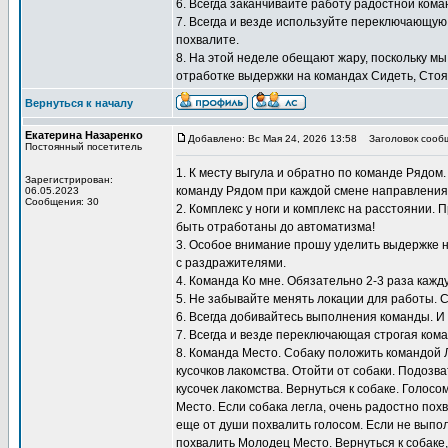
6. Всегда заканчивайте работу радостной кома
7. Всегда и везде используйте переключающую
похвалите.
8. На этой неделе обещают жару, поскольку мы
отработке выдержки на командах Сидеть, Стоят
Вернуться к началу
Екатерина Назаренко
Добавлено: Вс Мая 24, 2026 13:58
Заголовок сооб
Постоянный посетитель
1. К месту выгула и обратно по команде Рядом
Зарегистрирован:
команду Рядом при каждой смене направления
06.05.2023
Сообщения: 30
2. Комплекс у ноги и комплекс на расстоянии.
быть отработаны до автоматизма!
3. Особое внимание прошу уделить выдержке н
с раздражителями.
4. Команда Ко мне. Обязательно 2-3 раза кажду
5. Не забывайте менять локации для работы. 
6. Всегда добивайтесь выполнения команды. И
7. Всегда и везде переключающая строгая кома
8. Команда Место. Собаку положить командой 
кусочков лакомства. Отойти от собаки. Подозв
кусочек лакомства. Вернуться к собаке. Голосо
Место. Если собака легла, очень радостно похв
еще от души похвалить голосом. Если не выпол
похвалить Молодец Место. Вернуться к собаке,