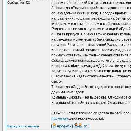
по штучно! не одним! Затем, радостно и весел
Сообщения: 421
3. Команда «Рядом!» отработка в движении со
собака должна сесть у ноги). Поводок провисш
направления. Когда мы переходим на бег мы соб
кусочком. А вот в медленном и в обычном шаге
Радостно и весело отпускаем командой «Гуляй
4. Показ прикуса. Собаку зафиксировать кома
награждаем куском если собака спокойно отре
на улице. Чем чаще - тем лучше! Радостно и в
5. Апортировочный предмет. Необходим для с
поймать/схватить. Как только собака схватила 
Собака должна понимать, за то, что она отдала
интереса собаки, команда «Дай!», затем чуть
только на улице! Дома собака ее не видит, не и
6. Комплекс «Сидеть-стоять-лежать». Отрабат
связок!
7. Команда «Сидеть!» на выдержке с провокаци
другими командами.
Команда «Лежать!» на выдержке. Отходим от со
Команда «Стоять!» на выдержке. Отходим на 2-
_________________
СОБАКА - единственное существо на этой план
http://www.
щенки-кане-корсо.рф
Вернуться к началу