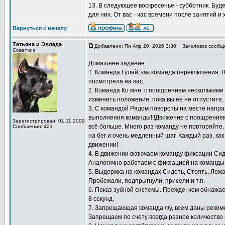
13. В следующее воскресенье - субботник. Буд
для них. От вас - час времени после занятий и
Вернуться к началу
Татьяна и Эллада
Добавлено: Пн Апр 20, 2026 3:30
Заголовок сообщ
Советчик
Домашнее задание:
1. Команда Гуляй, как команда переключения. 
посмотрела на вас.
2. Команда Ко мне, с поощрением несколькими к
изменить положение, пока вы ее не отпустите,
3. С командой Рядом повороты на месте направ
выполнения команды!!!Движение с поощрением 
Зарегистрирован: 01.11.2009
всё больше. Много раз команду не повторяйте
Сообщения: 421
на бег и очень медленный шаг. Каждый раз, как
движении!
4. В движении включаем команду фиксации Сид
Аналогично работаем с фиксацией на команды 
5. Выдержка на командах Сидеть, Стоять, Лежа
Пробежали, подпрыгнули, присели и т.п.
6. Показ зубной системы. Прежде, чем обнажае
8 секунд.
7. Запрещающая команда Фу, всем даны реком
Запрещаем по счету всегда разное количество 