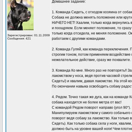
Домашнее задание:
1. Команда Сидеть, с отходом хозяина от собак
Собака не должна менять положение или крути
НИЧЕГО НЕТ! Хаалим, только когда вернулись в 
и поощряем. Если меняет положение, то сразу
только когда отсидела, не меняя положение. О
Зарегистрирован: 01.11.2009
работаем с другими командами.
Сообщения: 421
2. Команда Гуляй, как команда переключения.
строгим тоном, потом применяем воздействие п
нежелательное действие, сразу же похвалите.
3. Команда Ко мне. Много раз не повторять!! 
лакомством у носа, ведя против часовой стрел
Сидеть!) и хвалим, давая лакомство. На этой к
По окончании навыка освободить собаку радос
4. Рядом. Точно такая же дуга, как на команде
собака находится не более метра от вас!
С командой Рядом поворот направо (угол 90*). 
Манипулируем лакомством у самого собачьего н
поворот ведя собаку за лакомство. Как только
Сидеть). Как только собака села у ноги, хвали
должно быть на уровне вашей ноги! Чем плотне