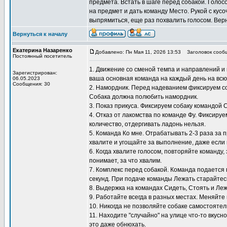
предмета. Встать в шаге перед собакой. Голос
на предмет и дать команду Место. Рукой с кусо
выпрямиться, еще раз похвалить голосом. Верн
Вернуться к началу
Екатерина Назаренко
Добавлено: Пн Мая 11, 2026 13:53
Заголовок сооб
Постоянный посетитель
1. Движение со сменой темпа и направлений и 
Зарегистрирован:
ваша основная команда на каждый день на всю
06.05.2023
Сообщения: 30
2. Намордник. Перед надеванием фиксируем со
Собака должна полюбить намордник.
3. Показ прикуса. Фиксируем собаку командой 
4. Отказ от лакомства по команде Фу. Фиксиру
количество, отдергивать ладонь нельзя.
5. Команда Ко мне. Отрабатывать 2-3 раза за 
хвалите и угощайте за выполнение, даже если 
6. Когда хвалите голосом, повторяйте команду,
понимает, за что хвалим.
7. Комплекс перед собакой. Команда подается 
секунд. При подаче команды Лежать старайтесь
8. Выдержка на командах Сидеть, Стоять и Ле
9. Работайте всегда в разных местах. Меняйте 
10. Никогда не позволяйте собаке самостоятел
11. Находите "случайно" на улице что-то вкусн
это даже обнюхать.