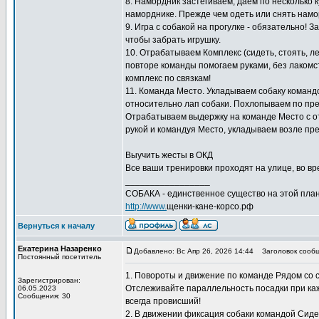
8. Намордник застёгиваем, даем по несколько к
наморднике. Прежде чем одеть или снять намо
9. Игра с собакой на прогулке - обязательно! 
чтобы забрать игрушку.
10. Отрабатываем Комплекс (сидеть, стоять, л
повторе команды помогаем руками, без лакомс
комплекс по связкам!
11. Команда Место. Укладываем собаку команд
относительно лап собаки. Похлопываем по пред
Отрабатываем выдержку на команде Место с отх
рукой и командуя Место, укладываем возле пре
Выучить жесты в ОКД
Все ваши тренировки проходят на улице, во вре
_________________
СОБАКА - единственное существо на этой план
http://www.
щенки-кане-корсо.рф
Вернуться к началу
Екатерина Назаренко
Добавлено: Вс Апр 26, 2026 14:44
Заголовок сообщ
Постоянный посетитель
1. Повороты и движение по команде Рядом со
Зарегистрирован:
Отслеживайте параллельность посадки при кажд
06.05.2023
Сообщения: 30
всегда провисший!
2. В движении фиксация собаки командой Сиде