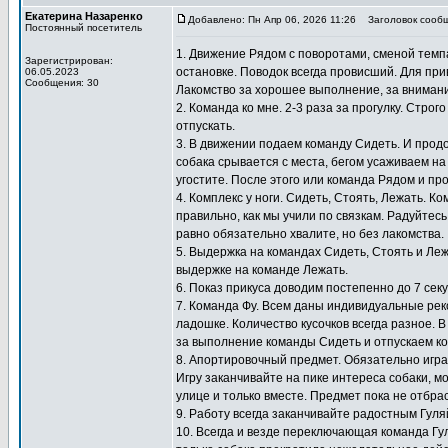
Екатерина Назаренко
Добавлено: Пн Апр 06, 2026 11:26
Заголовок сообщ
Постоянный посетитель
1. Движение Рядом с поворотами, сменой темпа
Зарегистрирован:
остановке. Поводок всегда провисший. Для при
06.05.2023
Сообщения: 30
Лакомство за хорошее выполнение, за внимание
2. Команда ко мне. 2-3 раза за прогулку. Стро
отпускать.
3. В движении подаем команду Сидеть. И прод
собака срывается с места, бегом усаживаем на
угостите. После этого или команда Рядом и пр
4. Комплекс у ноги. Сидеть, Стоять, Лежать. 
правильно, как мы учили по связкам. Радуйтесь
равно обязательно хвалите, но без лакомства.
5. Выдержка на командах Сидеть, Стоять и Ле
выдержке на команде Лежать.
6. Показ прикуса доводим постепенно до 7 сек
7. Команда Фу. Всем даны индивидуальные ре
ладошке. Количество кусочков всегда разное. В
за выполнение команды Сидеть и отпускаем ко
8. Апортировочный предмет. Обязательно игра
Игру заканчивайте на пике интереса собаки, мо
улице и только вместе. Предмет пока не отбра
9. Работу всегда заканчивайте радостным Гул
10. Всегда и везде переключающая команда Гу