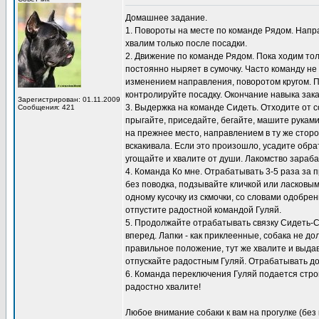
Домашнее задание.
1. Повороты на месте по команде Рядом. Направ
хвалим только после посадки.
2. Движение по команде Рядом. Пока ходим толь
постоянно ныряет в сумочку. Часто команду не
изменением направления, поворотом кругом. 
контролируйте посадку. Окончание навыка зак
Зарегистрирован: 01.11.2009
3. Выдержка на команде Сидеть. Отходите от с
Сообщения: 421
прыгайте, приседайте, бегайте, машите рукам
на прежнее место, направлением в ту же сторо
вскакивала. Если это произошло, усадите обра
угощайте и хвалите от души. Лакомство зараб
4. Команда Ко мне. Отрабатывать 3-5 раза за п
без поводка, подзывайте кличкой или ласковым
одному кусочку из скмочки, со словами одобре
отпустите радостной командой Гуляй.
5. Продолжайте отрабатывать связку Сидеть-Сто
вперед. Лапки - как приклеенные, собака не д
правильное положение, тут же хвалите и выдава
отпускайте радостным Гуляй. Отрабатывать дом
6. Команда переключения Гуляй подается строг
радостно хвалите!
Любое внимание собаки к вам на прогулке (без 