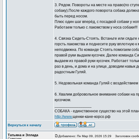
3. Рядом. Повороты на месте на право(по ступен
собаку).После каждого поворота собака должна
быть перед носом.
Плюс один шаг вперёд, с посадкой собаки у но
Работаем только с лакомством у носа собаки!!!
4. Связка Сидеть-Стоять. Встаньте или сядьте 
горсть лакомства и поднесите руку вплотную к 
неподвижна. По команде Стоять помогаем собак
правой руки выдаем кусочек. Далее команда Си
выдаем из правой руки кусочек. Работает тол
раз в день, и дома и на улице, доводим навык 
радостным Гуляй.
5. Недовольная команда Гуляй с воздействием п
6. Хвалим добровольное внимание собаки на пр
кусочком.
_________________
СОБАКА - единственное существо на этой план
http://www.
щенки-кане-корсо.рф
Вернуться к началу
Татьяна и Эллада
Добавлено: Пн Мар 09, 2026 15:29
Заголовок сооб
Советчик