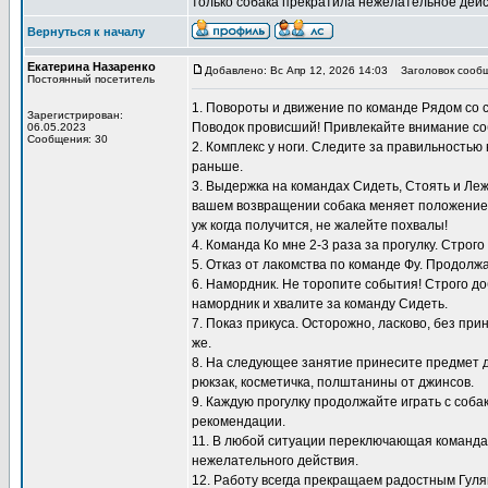
только собака прекратила нежелательное дейс
Вернуться к началу
Екатерина Назаренко
Добавлено: Вс Апр 12, 2026 14:03
Заголовок сообщ
Постоянный посетитель
1. Повороты и движение по команде Рядом со 
Зарегистрирован:
Поводок провисший! Привлекайте внимание со
06.05.2023
Сообщения: 30
2. Комплекс у ноги. Следите за правильностью
раньше.
3. Выдержка на командах Сидеть, Стоять и Ле
вашем возвращении собака меняет положение, 
уж когда получится, не жалейте похвалы!
4. Команда Ко мне 2-3 раза за прогулку. Строг
5. Отказ от лакомства по команде Фу. Продол
6. Намордник. Не торопите события! Строго до
намордник и хвалите за команду Сидеть.
7. Показ прикуса. Осторожно, ласково, без пр
же.
8. На следующее занятие принесите предмет д
рюкзак, косметичка, полштанины от джинсов.
9. Каждую прогулку продолжайте играть с соб
рекомендации.
11. В любой ситуации переключающая команда 
нежелательного действия.
12. Работу всегда прекращаем радостным Гуляй