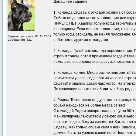
Домашнее задание:
1. Команда Сидеть, с отходом хозяина от собак
Собака не должна менять положение или крути
НИЧЕГО НЕТ! Хаалим, только когда вернулись в 
и поощряем. Если меняет положение, то сразу
только когда отсидела, не меняя положение. О
Зарегистрирован: 01.11.2009
работаем с другими командами.
Сообщения: 421
2. Команда Гуляй, как команда переключения.
строгим тоном, потом применяем воздействие п
нежелательное действие, сразу же похвалите.
3. Команда Ко мне. Много раз не повторять!! 
лакомством у носа, ведя против часовой стрел
Сидеть!) и хвалим, давая лакомство. На этой к
По окончании навыка освободить собаку радос
4. Рядом. Точно такая же дуга, как на команде
собака находится не более метра от вас!
С командой Рядом поворот направо (угол 90*). 
Манипулируем лакомством у самого собачьего н
поворот ведя собаку за лакомство. Как только
Сидеть). Как только собака села у ноги, хвали
должно быть на уровне вашей ноги! Чем плотне