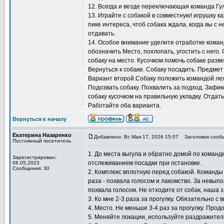
12. Всегда и везде переключающая команда Гу
13. Играйте с собакой в совместную! игрушку к
пике интереса, чтоб собака ждала, когда вы с н
отдавать.
14. Особое внимание уделите отработке коман
обозначить Место, похлопать, угостить с него.
собаку на место. Кусочком помочь собаке разв
Вернуться к собаке. Собаку посадить. Предмет
Вариант второй.Собаку положить командой лежа
Подозвать собаку. Похвалить за подход. Зафи
собаку кусочком на правильную укладку. Отдать
Работайте оба варианта.
Вернуться к началу
Екатерина Назаренко
Добавлено: Вс Мая 17, 2026 15:07
Заголовок сооб
Постоянный посетитель
1. До места выгула и обратно домой по коман
Зарегистрирован:
отслеживанием посадки при остановке.
06.05.2023
Сообщения: 30
2. Комплекс вплотную перед собакой. Команды
раза - похвала голосом и лакомство. За невып
похвала голосом. Не отходите от собак, наша 
3. Ко мне 2-3 раза за прогулку. Обязательно с 
4. Место. Не меньше 3-4 раз за прогулку. Прод
5. Меняйте локации, используйте раздражител