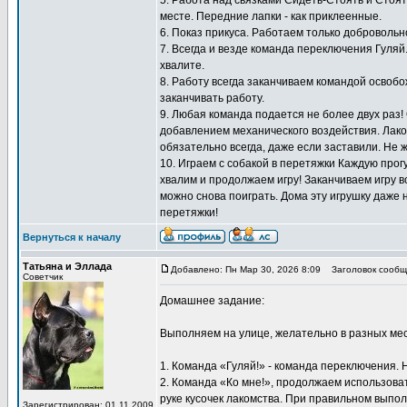
5. Работа над связками Сидеть-Стоять и Стоят
месте. Передние лапки - как приклеенные.
6. Показ прикуса. Работаем только добровольн
7. Всегда и везде команда переключения Гуляй
хвалите.
8. Работу всегда заканчиваем командой освоб
заканчивать работу.
9. Любая команда подается не более двух раз!
добавлением механического воздействия. Лаком
обязательно всегда, даже если заставили. Не 
10. Играем с собакой в перетяжки Каждую прогу
хвалим и продолжаем игру! Заканчиваем игру вс
можно снова поиграть. Дома эту игрушку даже 
перетяжки!
Вернуться к началу
Татьяна и Эллада
Добавлено: Пн Мар 30, 2026 8:09
Заголовок сообщ
Советчик
Домашнее задание:
Выполняем на улице, желательно в разных мес
1. Команда «Гуляй!» - команда переключения. 
2. Команда «Ко мне!», продолжаем использоват
руке кусочек лакомства. При правильном выпол
Зарегистрирован: 01.11.2009