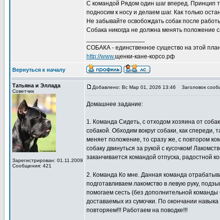
С командой Рядом один шаг вперед. Принцип то
подносим к носу и делаем шаг. Как только ост
Не забывайте освобождать собак после работы
Собака никогда не должна менять положение с
_________________
СОБАКА - единственное существо на этой план
http://www.
щенки-кане-корсо.рф
Вернуться к началу
Татьяна и Эллада
Добавлено: Вс Мар 01, 2026 13:46
Заголовок сооб
Советчик
Домашнее задание:
1. Команда Сидеть, с отходом хозяина от собак
собакой. Обходим вокруг собаки, как спереди, 
меняет положение, то сразу же, с повтором ко
собаку двинуться за рукой с кусочком! Лакомст
заканчивается командой отпуска, радостной к
Зарегистрирован: 01.11.2009
Сообщения: 421
2. Команда Ко мне. Данная команда отрабатыва
подготавливаем лакомство в левую руку, подзы
помогаем сесть (без дополнительной команды С
доставаемых из сумочки. По окончании навыка
повторяем!!! Работаем на поводке!!!