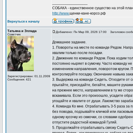
_________________
СОБАКА - единственное существо на этой план
http://www.
щенки-кане-корсо.рф
Вернуться к началу
Татьяна и Эллада
Добавлено: Пн Мар 09, 2026 17:00
Заголовок сооб
Советчик
Домашнее задание.
1. Повороты на месте по команде Рядом. Направ
хвалим только после посадки.
2. Движение по команде Рядом. Пока ходим толь
постоянно ныряет в сумочку. Часто команду не
изменением направления, поворотом кругом. 
контролируйте посадку. Окончание навыка зак
Зарегистрирован: 01.11.2009
3. Выдержка на команде Сидеть. Отходите от с
Сообщения: 421
прыгайте, приседайте, бегайте, машите рукам
на прежнее место, направлением в ту же сторо
вскакивала. Если это произошло, усадите обра
угощайте и хвалите от души. Лакомство зараб
4. Команда Ко мне. Отрабатывать 3-5 раза за п
без поводка, подзывайте кличкой или ласковым
одному кусочку из скмочки, со словами одобре
отпустите радостной командой Гуляй.
5. Продолжайте отрабатывать связку Сидеть-Сто