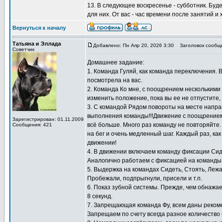
13. В следующее воскресенье - субботник. Буд
для них. От вас - час времени после занятий и
Вернуться к началу
Татьяна и Эллада
Добавлено: Пн Апр 20, 2026 3:30
Заголовок сообщ
Советчик
Домашнее задание:
1. Команда Гуляй, как команда переключения. 
посмотрела на вас.
2. Команда Ко мне, с поощрением несколькими к
изменить положение, пока вы ее не отпустите,
3. С командой Рядом повороты на месте направ
выполнения команды!!!Движение с поощрением 
Зарегистрирован: 01.11.2009
всё больше. Много раз команду не повторяйте
Сообщения: 421
на бег и очень медленный шаг. Каждый раз, как
движении!
4. В движении включаем команду фиксации Сид
Аналогично работаем с фиксацией на команды 
5. Выдержка на командах Сидеть, Стоять, Лежа
Пробежали, подпрыгнули, присели и т.п.
6. Показ зубной системы. Прежде, чем обнажае
8 секунд.
7. Запрещающая команда Фу, всем даны реком
Запрещаем по счету всегда разное количество 