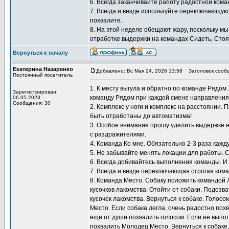
6. Всегда заканчивайте работу радостной кома
7. Всегда и везде используйте переключающую
похвалите.
8. На этой неделе обещают жару, поскольку мы
отработке выдержки на командах Сидеть, Стоят
Вернуться к началу
Екатерина Назаренко
Добавлено: Вс Мая 24, 2026 13:58
Заголовок сооб
Постоянный посетитель
1. К месту выгула и обратно по команде Рядом
Зарегистрирован:
команду Рядом при каждой смене направления
06.05.2023
Сообщения: 30
2. Комплекс у ноги и комплекс на расстоянии.
быть отработаны до автоматизма!
3. Особое внимание прошу уделить выдержке н
с раздражителями.
4. Команда Ко мне. Обязательно 2-3 раза кажду
5. Не забывайте менять локации для работы. 
6. Всегда добивайтесь выполнения команды. И
7. Всегда и везде переключающая строгая кома
8. Команда Место. Собаку положить командой 
кусочков лакомства. Отойти от собаки. Подозв
кусочек лакомства. Вернуться к собаке. Голосо
Место. Если собака легла, очень радостно похв
еще от души похвалить голосом. Если не выпол
похвалить Молодец Место. Вернуться к собаке,