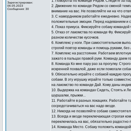
1. Повороты по команде Рядом. Следите за па
Зарегистрирован:
2. Движение по команде Рядом со сменой темп
06.05.2023
Сообщения: 30
внимание на вас. Не позволяйте ни на что отв
3. С намордником работайте ежедневно. Надев
положительные эмоции. Перед надеванием и с
4. Показ прикуса. Фиксируйте собаку командой
5. Отказ от лакомства по команде Фу. Фиксиру
разном количестве кусочков.
6. Комплекс у ноги. При самостоятельном выпо
строгий повтор команды и помощь руками, без 
7. Комплекс на расстоянии. Работаем вплотную
зажато в пальцах правой руки. Команду даем г
8. Команда Ко мне пару раз за прогулку. Стро
искренней похвалой, даже если помогали собак
9. Обязательно играйте с собакой каждую прогу
собаки. В эту игрушку играйте только совместн
на лакомство по команде Дай. Кому даны инди
10. Выдержка на командах Сидеть, Стоять и Ле
шуршалки, прыжки...
11. Работайте в разных локациях. Работайте т
сосредотачиваться на вас надо везде.
12. Никогда не позволяйте собаке самостоятел
13. Всегда и везде переключающая строгая ко
переключилась на вас, обязательно радостно 
14. Команда Место. Собаку положить командой