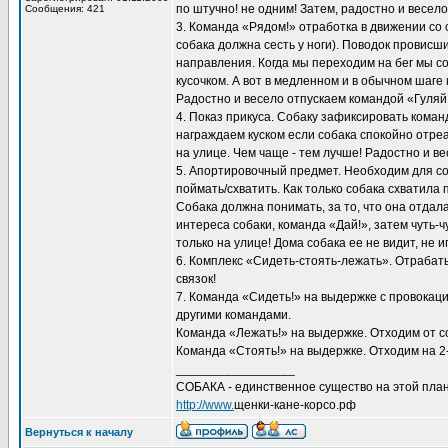
по штучно! не одним! Затем, радостно и весел
Сообщения: 421
3. Команда «Рядом!» отработка в движении со
собака должна сесть у ноги). Поводок провисш
направления. Когда мы переходим на бег мы соб
кусочком. А вот в медленном и в обычном шаге
Радостно и весело отпускаем командой «Гуляй
4. Показ прикуса. Собаку зафиксировать кома
награждаем куском если собака спокойно отре
на улице. Чем чаще - тем лучше! Радостно и в
5. Апортировочный предмет. Необходим для с
поймать/схватить. Как только собака схватила 
Собака должна понимать, за то, что она отдала
интереса собаки, команда «Дай!», затем чуть
только на улице! Дома собака ее не видит, не и
6. Комплекс «Сидеть-стоять-лежать». Отрабат
связок!
7. Команда «Сидеть!» на выдержке с провокаци
другими командами.
Команда «Лежать!» на выдержке. Отходим от со
Команда «Стоять!» на выдержке. Отходим на 2-
_________________
СОБАКА - единственное существо на этой план
http://www.
щенки-кане-корсо.рф
Вернуться к началу