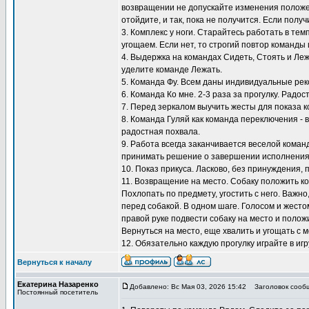
возвращении не допускайте изменения положен
отойдите, и так, пока не получится. Если полу
3. Комплекс у ноги. Старайтесь работать в тем
угощаем. Если нет, то строгий повтор команды 
4. Выдержка на командах Сидеть, Стоять и Ле
уделите команде Лежать.
5. Команда Фу. Всем даны индивидуальные ре
6. Команда Ко мне. 2-3 раза за прогулку. Радос
7. Перед зеркалом выучить жесты для показа к
8. Команда Гуляй как команда переключения - 
радостная похвала.
9. Работа всегда заканчивается веселой коман
принимать решение о завершении исполнения
10. Показ прикуса. Ласково, без принуждения, 
11. Возвращение на место. Собаку положить ко
Похлопать по предмету, угостить с него. Важно
перед собакой. В одном шаге. Голосом и жестом
правой руке подвести собаку на место и положи
Вернуться на место, еще хвалить и угощать с м
12. Обязательно каждую прогулку играйте в игр
Вернуться к началу
Екатерина Назаренко
Добавлено: Вс Мая 03, 2026 15:42
Заголовок сооб
Постоянный посетитель