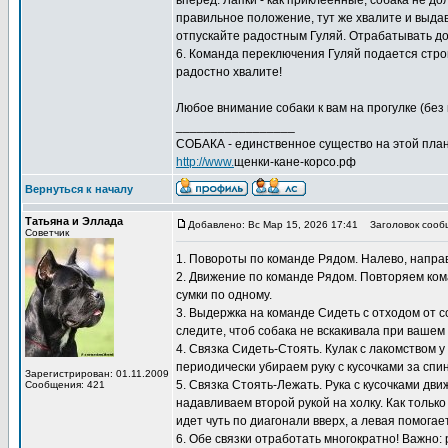
вперед. Лапки - как приклеенные, собака не д
правильное положение, тут же хвалите и выдава
отпускайте радостным Гуляй. Отрабатывать дом
6. Команда переключения Гуляй подается строг
радостно хвалите!
Любое внимание собаки к вам на прогулке (без 
_________________
СОБАКА - единственное существо на этой план
http://www.
щенки-кане-корсо.рф
Вернуться к началу
Татьяна и Эллада
Добавлено: Вс Мар 15, 2026 17:41
Заголовок сооб
Советчик
1. Повороты по команде Рядом. Налево, направо
2. Движение по команде Рядом. Повторяем кома
сумки по одному.
3. Выдержка на команде Сидеть с отходом от с
следите, чтоб собака не вскакивала при вашем
4. Связка Сидеть-Стоять. Кулак с лакомством 
периодически убираем руку с кусочками за спи
Зарегистрирован: 01.11.2009
5. Связка Стоять-Лежать. Рука с кусочками дв
Сообщения: 421
надавливаем второй рукой на холку. Как только
идет чуть по диагонали вверх, а левая помогает
6. Обе связки отработать многократно! Важно: 