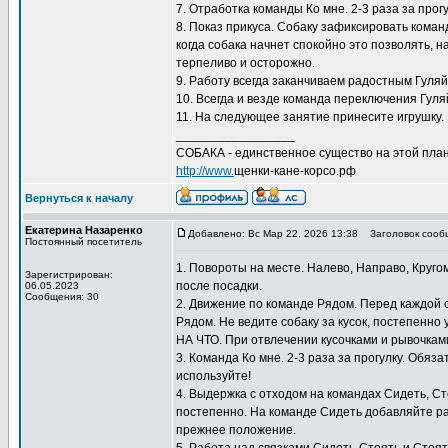
7. Отработка команды Ко мне. 2-3 раза за прог
8. Показ прикуса. Собаку зафиксировать коман
когда собака начнет спокойно это позволять, 
терпеливо и осторожно.
9. Работу всегда заканчиваем радостным Гуляй
10. Всегда и везде команда переключения Гуляй
11. На следующее занятие принесите игрушку. 
_________________
СОБАКА - единственное существо на этой план
http://www.
щенки-кане-корсо.рф
Вернуться к началу
Екатерина Назаренко
Добавлено: Вс Мар 22, 2026 13:38
Заголовок сооб
Постоянный посетитель
1. Повороты на месте. Налево, Направо, Круго
Зарегистрирован:
после посадки.
06.05.2023
Сообщения: 30
2. Движение по команде Рядом. Перед каждой
Рядом. Не ведите собаку за кусок, постепенно
НА ЧТО. При отвлечении кусочками и рывочкам
3. Команда Ко мне. 2-3 раза за прогулку. Обяз
используйте!
4. Выдержка с отходом на командах Сидеть, С
постепенно. На команде Сидеть добавляйте ра
прежнее положение.