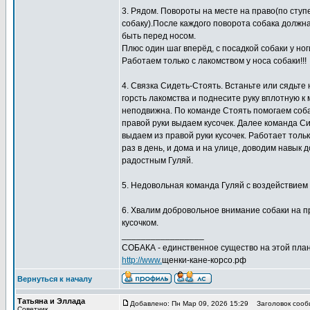
3. Рядом. Повороты на месте на право(по ступен
собаку).После каждого поворота собака должна
быть перед носом.
Плюс один шаг вперёд, с посадкой собаки у но
Работаем только с лакомством у носа собаки!!!
4. Связка Сидеть-Стоять. Встаньте или сядьте 
горсть лакомства и поднесите руку вплотную к 
неподвижна. По команде Стоять помогаем собак
правой руки выдаем кусочек. Далее команда Си
выдаем из правой руки кусочек. Работает тол
раз в день, и дома и на улице, доводим навык 
радостным Гуляй.
5. Недовольная команда Гуляй с воздействием п
6. Хвалим добровольное внимание собаки на пр
кусочком.
_________________
СОБАКА - единственное существо на этой план
http://www.
щенки-кане-корсо.рф
Вернуться к началу
Татьяна и Эллада
Добавлено: Пн Мар 09, 2026 15:29
Заголовок сооб
Советчик