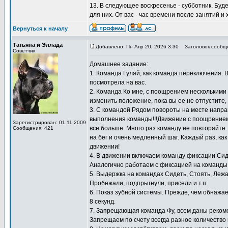
13. В следующее воскресенье - субботник. Буд
для них. От вас - час времени после занятий и
Вернуться к началу
Татьяна и Эллада
Добавлено: Пн Апр 20, 2026 3:30
Заголовок сообщ
Советчик
Домашнее задание:
1. Команда Гуляй, как команда переключения. 
посмотрела на вас.
2. Команда Ко мне, с поощрением несколькими к
изменить положение, пока вы ее не отпустите,
3. С командой Рядом повороты на месте направ
выполнения команды!!!Движение с поощрением 
Зарегистрирован: 01.11.2009
всё больше. Много раз команду не повторяйте
Сообщения: 421
на бег и очень медленный шаг. Каждый раз, как
движении!
4. В движении включаем команду фиксации Сид
Аналогично работаем с фиксацией на команды 
5. Выдержка на командах Сидеть, Стоять, Лежа
Пробежали, подпрыгнули, присели и т.п.
6. Показ зубной системы. Прежде, чем обнажае
8 секунд.
7. Запрещающая команда Фу, всем даны реком
Запрещаем по счету всегда разное количество 