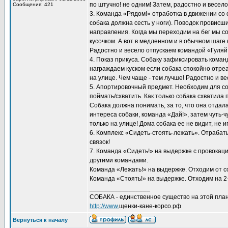
по штучно! не одним! Затем, радостно и весел
Сообщения: 421
3. Команда «Рядом!» отработка в движении со
собака должна сесть у ноги). Поводок провисш
направления. Когда мы переходим на бег мы соб
кусочком. А вот в медленном и в обычном шаге
Радостно и весело отпускаем командой «Гуляй
4. Показ прикуса. Собаку зафиксировать кома
награждаем куском если собака спокойно отре
на улице. Чем чаще - тем лучше! Радостно и в
5. Апортировочный предмет. Необходим для с
поймать/схватить. Как только собака схватила 
Собака должна понимать, за то, что она отдала
интереса собаки, команда «Дай!», затем чуть
только на улице! Дома собака ее не видит, не и
6. Комплекс «Сидеть-стоять-лежать». Отрабат
связок!
7. Команда «Сидеть!» на выдержке с провокаци
другими командами.
Команда «Лежать!» на выдержке. Отходим от со
Команда «Стоять!» на выдержке. Отходим на 2-
_________________
СОБАКА - единственное существо на этой план
http://www.
щенки-кане-корсо.рф
Вернуться к началу