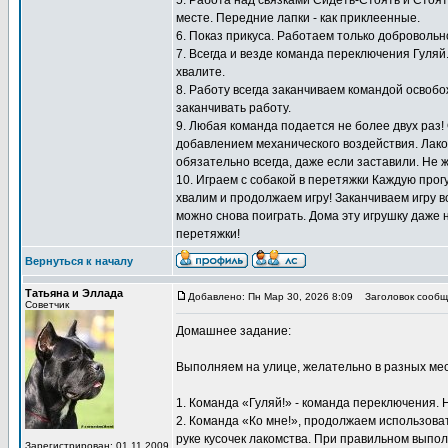
5. Работа над связками Сидеть-Стоять и Стоят
месте. Передние лапки - как приклеенные.
6. Показ прикуса. Работаем только добровольн
7. Всегда и везде команда переключения Гуляй
хвалите.
8. Работу всегда заканчиваем командой освоб
заканчивать работу.
9. Любая команда подается не более двух раз!
добавлением механического воздействия. Лаком
обязательно всегда, даже если заставили. Не 
10. Играем с собакой в перетяжки Каждую прогу
хвалим и продолжаем игру! Заканчиваем игру вс
можно снова поиграть. Дома эту игрушку даже 
перетяжки!
Вернуться к началу
Татьяна и Эллада
Добавлено: Пн Мар 30, 2026 8:09
Заголовок сообщ
Советчик
Домашнее задание:
Выполняем на улице, желательно в разных мес
1. Команда «Гуляй!» - команда переключения. 
2. Команда «Ко мне!», продолжаем использоват
руке кусочек лакомства. При правильном выпол
Зарегистрирован: 01.11.2009