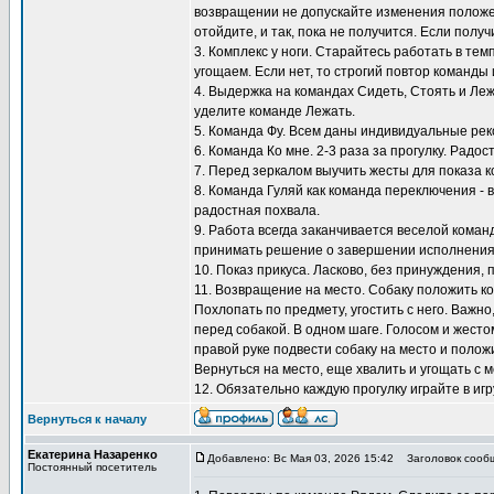
возвращении не допускайте изменения положен
отойдите, и так, пока не получится. Если полу
3. Комплекс у ноги. Старайтесь работать в тем
угощаем. Если нет, то строгий повтор команды 
4. Выдержка на командах Сидеть, Стоять и Ле
уделите команде Лежать.
5. Команда Фу. Всем даны индивидуальные ре
6. Команда Ко мне. 2-3 раза за прогулку. Радос
7. Перед зеркалом выучить жесты для показа к
8. Команда Гуляй как команда переключения - 
радостная похвала.
9. Работа всегда заканчивается веселой коман
принимать решение о завершении исполнения
10. Показ прикуса. Ласково, без принуждения, 
11. Возвращение на место. Собаку положить ко
Похлопать по предмету, угостить с него. Важно
перед собакой. В одном шаге. Голосом и жестом
правой руке подвести собаку на место и положи
Вернуться на место, еще хвалить и угощать с м
12. Обязательно каждую прогулку играйте в игр
Вернуться к началу
Екатерина Назаренко
Добавлено: Вс Мая 03, 2026 15:42
Заголовок сооб
Постоянный посетитель