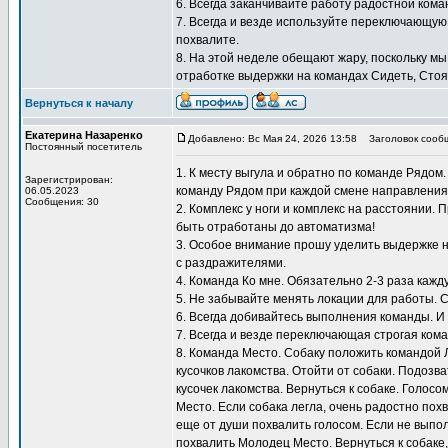
6. Всегда заканчивайте работу радостной кома
7. Всегда и везде используйте переключающую
похвалите.
8. На этой неделе обещают жару, поскольку мы
отработке выдержки на командах Сидеть, Стоят
Вернуться к началу
Екатерина Назаренко
Добавлено: Вс Мая 24, 2026 13:58
Заголовок сооб
Постоянный посетитель
1. К месту выгула и обратно по команде Рядом
Зарегистрирован:
команду Рядом при каждой смене направления
06.05.2023
Сообщения: 30
2. Комплекс у ноги и комплекс на расстоянии.
быть отработаны до автоматизма!
3. Особое внимание прошу уделить выдержке н
с раздражителями.
4. Команда Ко мне. Обязательно 2-3 раза кажду
5. Не забывайте менять локации для работы. 
6. Всегда добивайтесь выполнения команды. И
7. Всегда и везде переключающая строгая кома
8. Команда Место. Собаку положить командой 
кусочков лакомства. Отойти от собаки. Подозв
кусочек лакомства. Вернуться к собаке. Голосо
Место. Если собака легла, очень радостно похв
еще от души похвалить голосом. Если не выпол
похвалить Молодец Место. Вернуться к собаке,