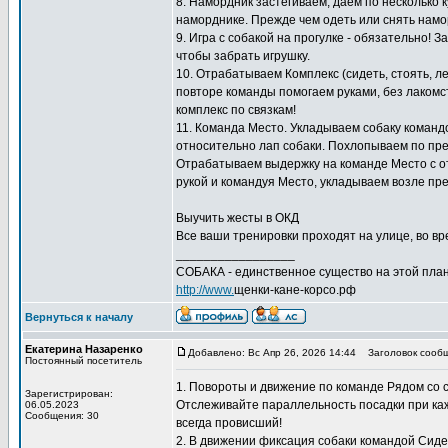
8. Намордник застёгиваем, даем по несколько к
наморднике. Прежде чем одеть или снять намо
9. Игра с собакой на прогулке - обязательно! 
чтобы забрать игрушку.
10. Отрабатываем Комплекс (сидеть, стоять, л
повторе команды помогаем руками, без лакомс
комплекс по связкам!
11. Команда Место. Укладываем собаку команд
относительно лап собаки. Похлопываем по пред
Отрабатываем выдержку на команде Место с отх
рукой и командуя Место, укладываем возле пре
Выучить жесты в ОКД
Все ваши тренировки проходят на улице, во вре
_________________
СОБАКА - единственное существо на этой план
http://www.
щенки-кане-корсо.рф
Вернуться к началу
Екатерина Назаренко
Добавлено: Вс Апр 26, 2026 14:44
Заголовок сообщ
Постоянный посетитель
1. Повороты и движение по команде Рядом со
Зарегистрирован:
Отслеживайте параллельность посадки при кажд
06.05.2023
Сообщения: 30
всегда провисший!
2. В движении фиксация собаки командой Сиде