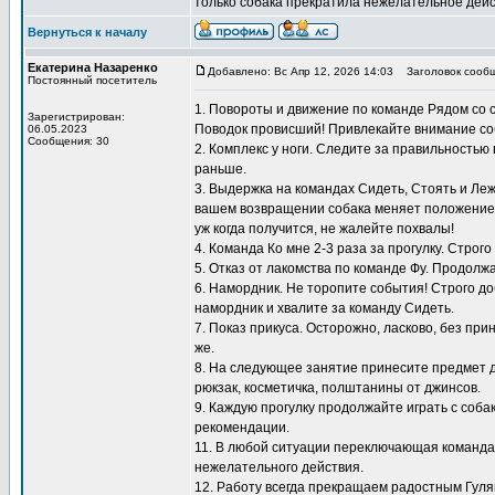
только собака прекратила нежелательное дейс
Вернуться к началу
Екатерина Назаренко
Добавлено: Вс Апр 12, 2026 14:03
Заголовок сообщ
Постоянный посетитель
1. Повороты и движение по команде Рядом со 
Зарегистрирован:
Поводок провисший! Привлекайте внимание со
06.05.2023
Сообщения: 30
2. Комплекс у ноги. Следите за правильностью
раньше.
3. Выдержка на командах Сидеть, Стоять и Ле
вашем возвращении собака меняет положение, 
уж когда получится, не жалейте похвалы!
4. Команда Ко мне 2-3 раза за прогулку. Строг
5. Отказ от лакомства по команде Фу. Продол
6. Намордник. Не торопите события! Строго до
намордник и хвалите за команду Сидеть.
7. Показ прикуса. Осторожно, ласково, без пр
же.
8. На следующее занятие принесите предмет д
рюкзак, косметичка, полштанины от джинсов.
9. Каждую прогулку продолжайте играть с соб
рекомендации.
11. В любой ситуации переключающая команда 
нежелательного действия.
12. Работу всегда прекращаем радостным Гуляй