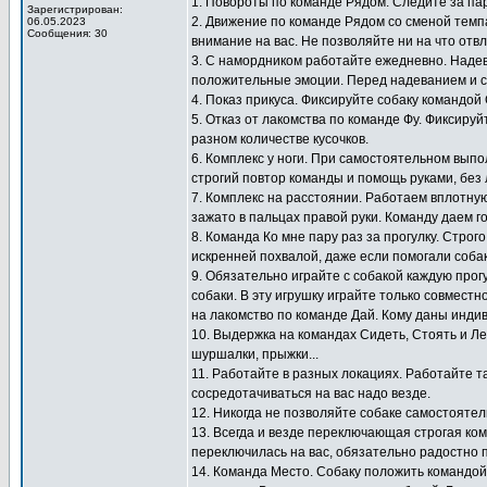
1. Повороты по команде Рядом. Следите за па
Зарегистрирован:
2. Движение по команде Рядом со сменой темп
06.05.2023
Сообщения: 30
внимание на вас. Не позволяйте ни на что отв
3. С намордником работайте ежедневно. Надев
положительные эмоции. Перед надеванием и с
4. Показ прикуса. Фиксируйте собаку командой
5. Отказ от лакомства по команде Фу. Фиксиру
разном количестве кусочков.
6. Комплекс у ноги. При самостоятельном выпо
строгий повтор команды и помощь руками, без 
7. Комплекс на расстоянии. Работаем вплотную
зажато в пальцах правой руки. Команду даем г
8. Команда Ко мне пару раз за прогулку. Стро
искренней похвалой, даже если помогали собак
9. Обязательно играйте с собакой каждую прогу
собаки. В эту игрушку играйте только совместн
на лакомство по команде Дай. Кому даны инди
10. Выдержка на командах Сидеть, Стоять и Ле
шуршалки, прыжки...
11. Работайте в разных локациях. Работайте т
сосредотачиваться на вас надо везде.
12. Никогда не позволяйте собаке самостоятел
13. Всегда и везде переключающая строгая ко
переключилась на вас, обязательно радостно 
14. Команда Место. Собаку положить командой