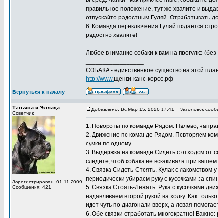
вперед. Лапки - как приклеенные, собака не д
правильное положение, тут же хвалите и выдава
отпускайте радостным Гуляй. Отрабатывать дом
6. Команда переключения Гуляй подается строг
радостно хвалите!
Любое внимание собаки к вам на прогулке (без 
_________________
СОБАКА - единственное существо на этой план
http://www.
щенки-кане-корсо.рф
Вернуться к началу
Татьяна и Эллада
Добавлено: Вс Мар 15, 2026 17:41
Заголовок сооб
Советчик
1. Повороты по команде Рядом. Налево, направо
2. Движение по команде Рядом. Повторяем кома
сумки по одному.
3. Выдержка на команде Сидеть с отходом от с
следите, чтоб собака не вскакивала при вашем
4. Связка Сидеть-Стоять. Кулак с лакомством 
периодически убираем руку с кусочками за спи
Зарегистрирован: 01.11.2009
5. Связка Стоять-Лежать. Рука с кусочками дв
Сообщения: 421
надавливаем второй рукой на холку. Как только
идет чуть по диагонали вверх, а левая помогает
6. Обе связки отработать многократно! Важно: 