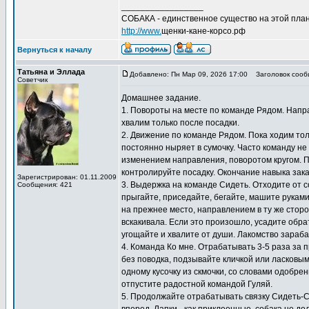
_________________
СОБАКА - единственное существо на этой план
http://www.
щенки-кане-корсо.рф
Вернуться к началу
Татьяна и Эллада
Добавлено: Пн Мар 09, 2026 17:00
Заголовок сооб
Советчик
Домашнее задание.
1. Повороты на месте по команде Рядом. Направ
хвалим только после посадки.
2. Движение по команде Рядом. Пока ходим толь
постоянно ныряет в сумочку. Часто команду не
изменением направления, поворотом кругом. 
контролируйте посадку. Окончание навыка зак
Зарегистрирован: 01.11.2009
3. Выдержка на команде Сидеть. Отходите от с
Сообщения: 421
прыгайте, приседайте, бегайте, машите рукам
на прежнее место, направлением в ту же сторо
вскакивала. Если это произошло, усадите обра
угощайте и хвалите от души. Лакомство зараб
4. Команда Ко мне. Отрабатывать 3-5 раза за п
без поводка, подзывайте кличкой или ласковым
одному кусочку из скмочки, со словами одобре
отпустите радостной командой Гуляй.
5. Продолжайте отрабатывать связку Сидеть-Сто