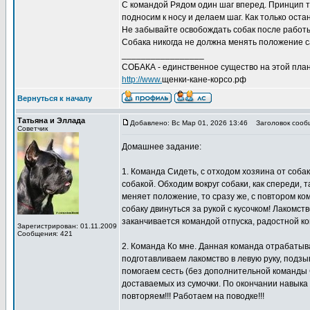
С командой Рядом один шаг вперед. Принцип то
подносим к носу и делаем шаг. Как только ост
Не забывайте освобождать собак после работы
Собака никогда не должна менять положение с
_________________
СОБАКА - единственное существо на этой план
http://www.
щенки-кане-корсо.рф
Вернуться к началу
Татьяна и Эллада
Добавлено: Вс Мар 01, 2026 13:46
Заголовок сооб
Советчик
Домашнее задание:
1. Команда Сидеть, с отходом хозяина от собак
собакой. Обходим вокруг собаки, как спереди, 
меняет положение, то сразу же, с повтором ко
собаку двинуться за рукой с кусочком! Лакомст
заканчивается командой отпуска, радостной к
Зарегистрирован: 01.11.2009
Сообщения: 421
2. Команда Ко мне. Данная команда отрабатыва
подготавливаем лакомство в левую руку, подзы
помогаем сесть (без дополнительной команды С
доставаемых из сумочки. По окончании навыка
повторяем!!! Работаем на поводке!!!