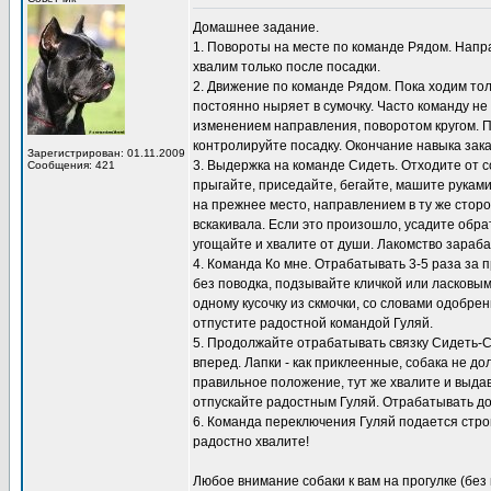
Домашнее задание.
1. Повороты на месте по команде Рядом. Направ
хвалим только после посадки.
2. Движение по команде Рядом. Пока ходим толь
постоянно ныряет в сумочку. Часто команду не
изменением направления, поворотом кругом. 
контролируйте посадку. Окончание навыка зак
Зарегистрирован: 01.11.2009
3. Выдержка на команде Сидеть. Отходите от с
Сообщения: 421
прыгайте, приседайте, бегайте, машите рукам
на прежнее место, направлением в ту же сторо
вскакивала. Если это произошло, усадите обра
угощайте и хвалите от души. Лакомство зараб
4. Команда Ко мне. Отрабатывать 3-5 раза за п
без поводка, подзывайте кличкой или ласковым
одному кусочку из скмочки, со словами одобре
отпустите радостной командой Гуляй.
5. Продолжайте отрабатывать связку Сидеть-Сто
вперед. Лапки - как приклеенные, собака не д
правильное положение, тут же хвалите и выдава
отпускайте радостным Гуляй. Отрабатывать дом
6. Команда переключения Гуляй подается строг
радостно хвалите!
Любое внимание собаки к вам на прогулке (без 