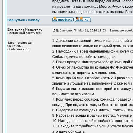
предмета. Встать в шаге перед собакой. Голос
на предмет и дать команду Место. Рукой с кусо
выпрямиться, еще раз похвалить голосом. Верн
Вернуться к началу
Екатерина Назаренко
Добавлено: Пн Мая 11, 2026 13:53
Заголовок сооб
Постоянный посетитель
1. Движение со сменой темпа и направлений и 
Зарегистрирован:
ваша основная команда на каждый день на всю
06.05.2023
Сообщения: 30
2. Намордник. Перед надеванием фиксируем со
Собака должна полюбить намордник.
3. Показ прикуса. Фиксируем собаку командой 
4. Отказ от лакомства по команде Фу. Фиксиру
количество, отдергивать ладонь нельзя.
5. Команда Ко мне. Отрабатывать 2-3 раза за 
хвалите и угощайте за выполнение, даже если 
6. Когда хвалите голосом, повторяйте команду,
понимает, за что хвалим.
7. Комплекс перед собакой. Команда подается 
секунд. При подаче команды Лежать старайтесь
8. Выдержка на командах Сидеть, Стоять и Ле
9. Работайте всегда в разных местах. Меняйте 
10. Никогда не позволяйте собаке самостоятел
11. Находите "случайно" на улице что-то вкусн
это даже обнюхать.