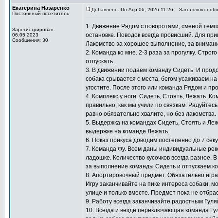
Екатерина Назаренко
Добавлено: Пн Апр 06, 2026 11:26
Заголовок сообщ
Постоянный посетитель
1. Движение Рядом с поворотами, сменой темпа
Зарегистрирован:
остановке. Поводок всегда провисший. Для при
06.05.2023
Сообщения: 30
Лакомство за хорошее выполнение, за внимание
2. Команда ко мне. 2-3 раза за прогулку. Стро
отпускать.
3. В движении подаем команду Сидеть. И прод
собака срывается с места, бегом усаживаем на
угостите. После этого или команда Рядом и пр
4. Комплекс у ноги. Сидеть, Стоять, Лежать. 
правильно, как мы учили по связкам. Радуйтесь
равно обязательно хвалите, но без лакомства.
5. Выдержка на командах Сидеть, Стоять и Ле
выдержке на команде Лежать.
6. Показ прикуса доводим постепенно до 7 сек
7. Команда Фу. Всем даны индивидуальные ре
ладошке. Количество кусочков всегда разное. В
за выполнение команды Сидеть и отпускаем ко
8. Апортировочный предмет. Обязательно игра
Игру заканчивайте на пике интереса собаки, мо
улице и только вместе. Предмет пока не отбра
9. Работу всегда заканчивайте радостным Гул
10. Всегда и везде переключающая команда Гу