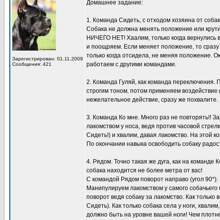
Домашнее задание:
1. Команда Сидеть, с отходом хозяина от собак
Собака не должна менять положение или крути
НИЧЕГО НЕТ! Хаалим, только когда вернулись в 
и поощряем. Если меняет положение, то сразу
только когда отсидела, не меняя положение. О
Зарегистрирован: 01.11.2009
работаем с другими командами.
Сообщения: 421
2. Команда Гуляй, как команда переключения.
строгим тоном, потом применяем воздействие п
нежелательное действие, сразу же похвалите.
3. Команда Ко мне. Много раз не повторять!! 
лакомством у носа, ведя против часовой стрел
Сидеть!) и хвалим, давая лакомство. На этой к
По окончании навыка освободить собаку радос
4. Рядом. Точно такая же дуга, как на команде
собака находится не более метра от вас!
С командой Рядом поворот направо (угол 90*). 
Манипулируем лакомством у самого собачьего н
поворот ведя собаку за лакомство. Как только
Сидеть). Как только собака села у ноги, хвали
должно быть на уровне вашей ноги! Чем плотне