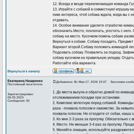
12. Всегда и везде переключающая команда Гу
13. Играйте с собакой в совместную! игрушку к
пике интереса, чтоб собака ждала, когда вы с н
отдавать.
14. Особое внимание уделите отработке коман
обозначить Место, похлопать, угостить с него.
собаку на место. Кусочком помочь собаке разв
Вернуться к собаке. Собаку посадить. Предмет
Вариант второй.Собаку положить командой лежа
Подозвать собаку. Похвалить за подход. Зафи
собаку кусочком на правильную укладку. Отдать
Работайте оба варианта.
Вернуться к началу
Екатерина Назаренко
Добавлено: Вс Мая 17, 2026 15:07
Заголовок сооб
Постоянный посетитель
1. До места выгула и обратно домой по коман
Зарегистрирован:
отслеживанием посадки при остановке.
06.05.2023
Сообщения: 30
2. Комплекс вплотную перед собакой. Команды
раза - похвала голосом и лакомство. За невып
похвала голосом. Не отходите от собак, наша 
3. Ко мне 2-3 раза за прогулку. Обязательно с 
4. Место. Не меньше 3-4 раз за прогулку. Прод
5. Меняйте локации, используйте раздражител