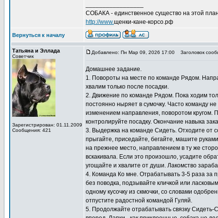
_________________
СОБАКА - единственное существо на этой план
http://www.
щенки-кане-корсо.рф
Вернуться к началу
Татьяна и Эллада
Добавлено: Пн Мар 09, 2026 17:00
Заголовок сооб
Советчик
Домашнее задание.
1. Повороты на месте по команде Рядом. Направ
хвалим только после посадки.
2. Движение по команде Рядом. Пока ходим толь
постоянно ныряет в сумочку. Часто команду не
изменением направления, поворотом кругом. 
контролируйте посадку. Окончание навыка зак
Зарегистрирован: 01.11.2009
3. Выдержка на команде Сидеть. Отходите от с
Сообщения: 421
прыгайте, приседайте, бегайте, машите рукам
на прежнее место, направлением в ту же сторо
вскакивала. Если это произошло, усадите обра
угощайте и хвалите от души. Лакомство зараб
4. Команда Ко мне. Отрабатывать 3-5 раза за п
без поводка, подзывайте кличкой или ласковым
одному кусочку из скмочки, со словами одобре
отпустите радостной командой Гуляй.
5. Продолжайте отрабатывать связку Сидеть-Сто