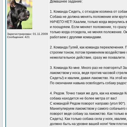
Домашнее задание:
1. Команда Сидеть, с отходом хозяина от собак
Собака не должна менять положение или крути
НИЧЕГО НЕТ! Хаалим, только когда вернулись в 
и поощряем. Если меняет положение, то сразу
только когда отсидела, не меняя положение. О
Зарегистрирован: 01.11.2009
работаем с другими командами.
Сообщения: 421
2. Команда Гуляй, как команда переключения.
строгим тоном, потом применяем воздействие п
нежелательное действие, сразу же похвалите.
3. Команда Ко мне. Много раз не повторять!! 
лакомством у носа, ведя против часовой стрел
Сидеть!) и хвалим, давая лакомство. На этой к
По окончании навыка освободить собаку радос
4. Рядом. Точно такая же дуга, как на команде
собака находится не более метра от вас!
С командой Рядом поворот направо (угол 90*). 
Манипулируем лакомством у самого собачьего н
поворот ведя собаку за лакомство. Как только
Сидеть). Как только собака села у ноги, хвали
должно быть на уровне вашей ноги! Чем плотне