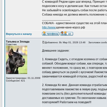
С командой Рядом один шаг вперед. Принцип то
подносим к носу и делаем шаг. Как только ост
Не забывайте освобождать собак после работы
Собака никогда не должна менять положение с
_________________
СОБАКА - единственное существо на этой план
http://www.
щенки-кане-корсо.рф
Вернуться к началу
Татьяна и Эллада
Добавлено: Вс Мар 01, 2026 13:46
Заголовок сооб
Советчик
Домашнее задание:
1. Команда Сидеть, с отходом хозяина от собак
собакой. Обходим вокруг собаки, как спереди, 
меняет положение, то сразу же, с повтором ко
собаку двинуться за рукой с кусочком! Лакомст
заканчивается командой отпуска, радостной к
Зарегистрирован: 01.11.2009
Сообщения: 421
2. Команда Ко мне. Данная команда отрабатыва
подготавливаем лакомство в левую руку, подзы
помогаем сесть (без дополнительной команды С
доставаемых из сумочки. По окончании навыка
повторяем!!! Работаем на поводке!!!