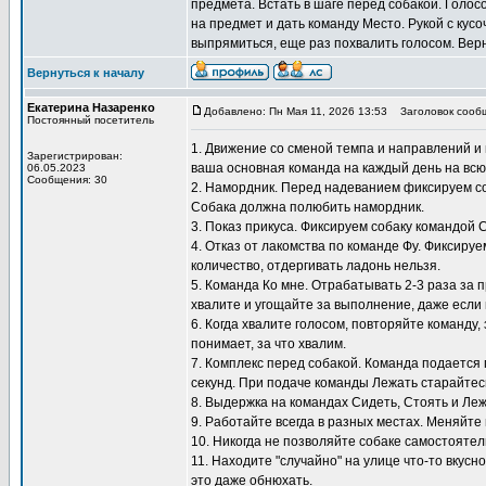
предмета. Встать в шаге перед собакой. Голос
на предмет и дать команду Место. Рукой с кусо
выпрямиться, еще раз похвалить голосом. Верн
Вернуться к началу
Екатерина Назаренко
Добавлено: Пн Мая 11, 2026 13:53
Заголовок сооб
Постоянный посетитель
1. Движение со сменой темпа и направлений и 
Зарегистрирован:
ваша основная команда на каждый день на всю
06.05.2023
Сообщения: 30
2. Намордник. Перед надеванием фиксируем со
Собака должна полюбить намордник.
3. Показ прикуса. Фиксируем собаку командой 
4. Отказ от лакомства по команде Фу. Фиксиру
количество, отдергивать ладонь нельзя.
5. Команда Ко мне. Отрабатывать 2-3 раза за 
хвалите и угощайте за выполнение, даже если 
6. Когда хвалите голосом, повторяйте команду,
понимает, за что хвалим.
7. Комплекс перед собакой. Команда подается 
секунд. При подаче команды Лежать старайтесь
8. Выдержка на командах Сидеть, Стоять и Ле
9. Работайте всегда в разных местах. Меняйте 
10. Никогда не позволяйте собаке самостоятел
11. Находите "случайно" на улице что-то вкусн
это даже обнюхать.