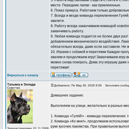
5. Работа над связками Сидеть-Стоять и Стоят
месте. Передние лапки - как приклеенные.
6. Показ прикуса. Работаем только добровольн
7. Всегда и везде команда переключения Гуляй
хвалите.
8. Работу всегда заканчиваем командой освоб
заканчивать работу.
9. Любая команда подается не более двух раз!
добавлением механического воздействия. Лаком
обязательно всегда, даже если заставили. Не 
10. Играем с собакой в перетяжки Каждую прогу
хвалим и продолжаем игру! Заканчиваем игру вс
можно снова поиграть. Дома эту игрушку даже 
перетяжки!
Вернуться к началу
Татьяна и Эллада
Добавлено: Пн Мар 30, 2026 8:09
Заголовок сообщ
Советчик
Домашнее задание:
Выполняем на улице, желательно в разных мес
1. Команда «Гуляй!» - команда переключения. 
2. Команда «Ко мне!», продолжаем использоват
руке кусочек лакомства. При правильном выпол
Зарегистрирован: 01.11.2009