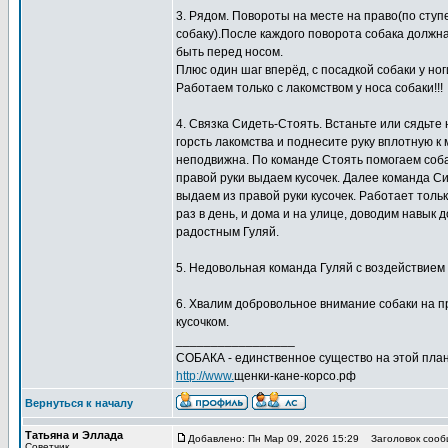
3. Рядом. Повороты на месте на право(по ступен
собаку).После каждого поворота собака должна
быть перед носом.
Плюс один шаг вперёд, с посадкой собаки у но
Работаем только с лакомством у носа собаки!!!
4. Связка Сидеть-Стоять. Встаньте или сядьте 
горсть лакомства и поднесите руку вплотную к 
неподвижна. По команде Стоять помогаем собак
правой руки выдаем кусочек. Далее команда Си
выдаем из правой руки кусочек. Работает тол
раз в день, и дома и на улице, доводим навык 
радостным Гуляй.
5. Недовольная команда Гуляй с воздействием п
6. Хвалим добровольное внимание собаки на пр
кусочком.
_________________
СОБАКА - единственное существо на этой план
http://www.
щенки-кане-корсо.рф
Вернуться к началу
Татьяна и Эллада
Добавлено: Пн Мар 09, 2026 15:29
Заголовок сооб
Советчик