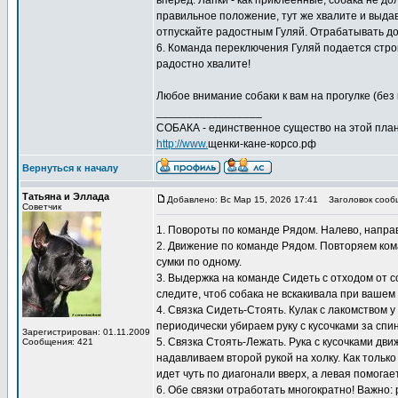
вперед. Лапки - как приклеенные, собака не д
правильное положение, тут же хвалите и выдава
отпускайте радостным Гуляй. Отрабатывать дом
6. Команда переключения Гуляй подается строг
радостно хвалите!
Любое внимание собаки к вам на прогулке (без 
_________________
СОБАКА - единственное существо на этой план
http://www.
щенки-кане-корсо.рф
Вернуться к началу
Татьяна и Эллада
Добавлено: Вс Мар 15, 2026 17:41
Заголовок сооб
Советчик
1. Повороты по команде Рядом. Налево, направо
2. Движение по команде Рядом. Повторяем кома
сумки по одному.
3. Выдержка на команде Сидеть с отходом от с
следите, чтоб собака не вскакивала при вашем
4. Связка Сидеть-Стоять. Кулак с лакомством 
периодически убираем руку с кусочками за спи
Зарегистрирован: 01.11.2009
5. Связка Стоять-Лежать. Рука с кусочками дв
Сообщения: 421
надавливаем второй рукой на холку. Как только
идет чуть по диагонали вверх, а левая помогает
6. Обе связки отработать многократно! Важно: 