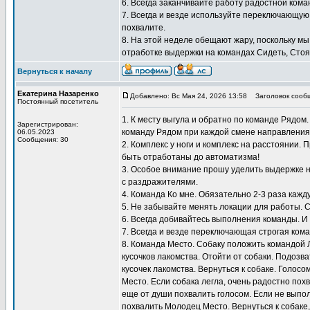
6. Всегда заканчивайте работу радостной кома
7. Всегда и везде используйте переключающую
похвалите.
8. На этой неделе обещают жару, поскольку мы
отработке выдержки на командах Сидеть, Стоят
Вернуться к началу
Екатерина Назаренко
Добавлено: Вс Мая 24, 2026 13:58
Заголовок сооб
Постоянный посетитель
1. К месту выгула и обратно по команде Рядом
Зарегистрирован:
команду Рядом при каждой смене направления
06.05.2023
Сообщения: 30
2. Комплекс у ноги и комплекс на расстоянии.
быть отработаны до автоматизма!
3. Особое внимание прошу уделить выдержке н
с раздражителями.
4. Команда Ко мне. Обязательно 2-3 раза кажду
5. Не забывайте менять локации для работы. 
6. Всегда добивайтесь выполнения команды. И
7. Всегда и везде переключающая строгая кома
8. Команда Место. Собаку положить командой 
кусочков лакомства. Отойти от собаки. Подозв
кусочек лакомства. Вернуться к собаке. Голосо
Место. Если собака легла, очень радостно похв
еще от души похвалить голосом. Если не выпол
похвалить Молодец Место. Вернуться к собаке,