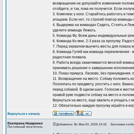
возвращении не допускайте изменения положен
отойдите, и так, пока не получится. Если полу
3. Комплекс у ноги. Старайтесь работать в тем
угощаем. Если нет, то строгий повтор команды 
4. Выдержка на командах Сидеть, Стоять и Ле
уделите команде Лежать.
5. Команда Фу. Всем даны индивидуальные ре
6. Команда Ко мне. 2-3 раза за прогулку. Радос
7. Перед зеркалом выучить жесты для показа к
8. Команда Гуляй как команда переключения - 
радостная похвала.
9. Работа всегда заканчивается веселой коман
принимать решение о завершении исполнения
10. Показ прикуса. Ласково, без принуждения, 
11. Возвращение на место. Собаку положить ко
Похлопать по предмету, угостить с него. Важно
перед собакой. В одном шаге. Голосом и жестом
правой руке подвести собаку на место и положи
Вернуться на место, еще хвалить и угощать с м
12. Обязательно каждую прогулку играйте в игр
Вернуться к началу
Екатерина Назаренко
Добавлено: Вс Мая 03, 2026 15:42
Заголовок сооб
Постоянный посетитель