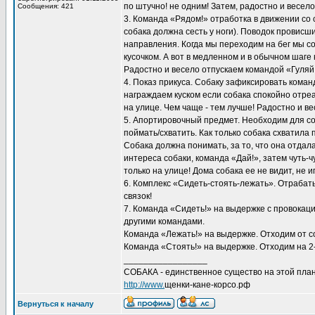
по штучно! не одним! Затем, радостно и весел
Сообщения: 421
3. Команда «Рядом!» отработка в движении со
собака должна сесть у ноги). Поводок провисш
направления. Когда мы переходим на бег мы соб
кусочком. А вот в медленном и в обычном шаге
Радостно и весело отпускаем командой «Гуляй
4. Показ прикуса. Собаку зафиксировать кома
награждаем куском если собака спокойно отре
на улице. Чем чаще - тем лучше! Радостно и в
5. Апортировочный предмет. Необходим для с
поймать/схватить. Как только собака схватила 
Собака должна понимать, за то, что она отдала
интереса собаки, команда «Дай!», затем чуть
только на улице! Дома собака ее не видит, не и
6. Комплекс «Сидеть-стоять-лежать». Отрабат
связок!
7. Команда «Сидеть!» на выдержке с провокаци
другими командами.
Команда «Лежать!» на выдержке. Отходим от со
Команда «Стоять!» на выдержке. Отходим на 2-
_________________
СОБАКА - единственное существо на этой план
http://www.
щенки-кане-корсо.рф
Вернуться к началу