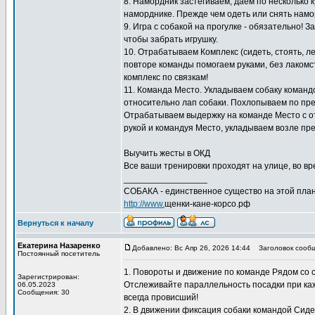
8. Намордник застёгиваем, даем по несколько к
наморднике. Прежде чем одеть или снять намо
9. Игра с собакой на прогулке - обязательно! 
чтобы забрать игрушку.
10. Отрабатываем Комплекс (сидеть, стоять, л
повторе команды помогаем руками, без лакомс
комплекс по связкам!
11. Команда Место. Укладываем собаку команд
относительно лап собаки. Похлопываем по пред
Отрабатываем выдержку на команде Место с отх
рукой и командуя Место, укладываем возле пре
Выучить жесты в ОКД
Все ваши тренировки проходят на улице, во вре
_________________
СОБАКА - единственное существо на этой план
http://www.
щенки-кане-корсо.рф
Вернуться к началу
Екатерина Назаренко
Добавлено: Вс Апр 26, 2026 14:44
Заголовок сообщ
Постоянный посетитель
1. Повороты и движение по команде Рядом со
Зарегистрирован:
Отслеживайте параллельность посадки при кажд
06.05.2023
Сообщения: 30
всегда провисший!
2. В движении фиксация собаки командой Сиде