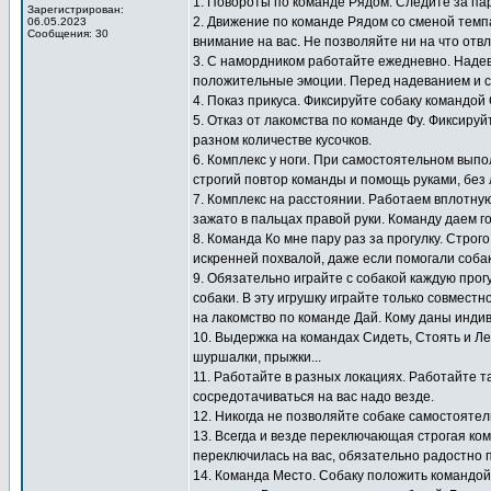
1. Повороты по команде Рядом. Следите за па
Зарегистрирован:
2. Движение по команде Рядом со сменой темп
06.05.2023
Сообщения: 30
внимание на вас. Не позволяйте ни на что отв
3. С намордником работайте ежедневно. Надев
положительные эмоции. Перед надеванием и с
4. Показ прикуса. Фиксируйте собаку командой
5. Отказ от лакомства по команде Фу. Фиксиру
разном количестве кусочков.
6. Комплекс у ноги. При самостоятельном выпо
строгий повтор команды и помощь руками, без 
7. Комплекс на расстоянии. Работаем вплотную
зажато в пальцах правой руки. Команду даем г
8. Команда Ко мне пару раз за прогулку. Стро
искренней похвалой, даже если помогали собак
9. Обязательно играйте с собакой каждую прогу
собаки. В эту игрушку играйте только совместн
на лакомство по команде Дай. Кому даны инди
10. Выдержка на командах Сидеть, Стоять и Ле
шуршалки, прыжки...
11. Работайте в разных локациях. Работайте т
сосредотачиваться на вас надо везде.
12. Никогда не позволяйте собаке самостоятел
13. Всегда и везде переключающая строгая ко
переключилась на вас, обязательно радостно 
14. Команда Место. Собаку положить командой