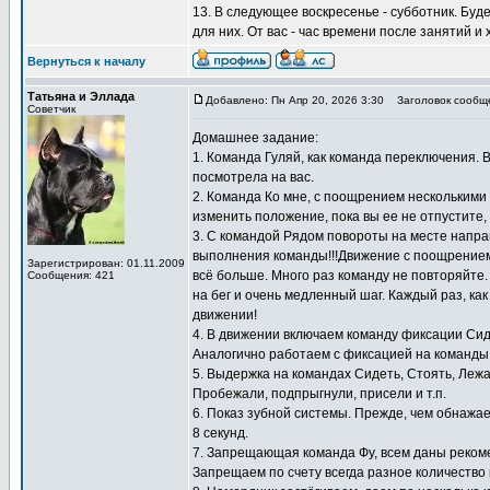
13. В следующее воскресенье - субботник. Буд
для них. От вас - час времени после занятий и
Вернуться к началу
Татьяна и Эллада
Добавлено: Пн Апр 20, 2026 3:30
Заголовок сообщ
Советчик
Домашнее задание:
1. Команда Гуляй, как команда переключения. 
посмотрела на вас.
2. Команда Ко мне, с поощрением несколькими к
изменить положение, пока вы ее не отпустите,
3. С командой Рядом повороты на месте направ
выполнения команды!!!Движение с поощрением 
Зарегистрирован: 01.11.2009
всё больше. Много раз команду не повторяйте
Сообщения: 421
на бег и очень медленный шаг. Каждый раз, как
движении!
4. В движении включаем команду фиксации Сид
Аналогично работаем с фиксацией на команды 
5. Выдержка на командах Сидеть, Стоять, Лежа
Пробежали, подпрыгнули, присели и т.п.
6. Показ зубной системы. Прежде, чем обнажае
8 секунд.
7. Запрещающая команда Фу, всем даны реком
Запрещаем по счету всегда разное количество 