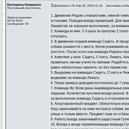
Екатерина Назаренко
Добавлено: Пн Апр 06, 2026 11:26
Заголовок сообщ
Постоянный посетитель
1. Движение Рядом с поворотами, сменой темпа
Зарегистрирован:
остановке. Поводок всегда провисший. Для при
06.05.2023
Сообщения: 30
Лакомство за хорошее выполнение, за внимание
2. Команда ко мне. 2-3 раза за прогулку. Стро
отпускать.
3. В движении подаем команду Сидеть. И прод
собака срывается с места, бегом усаживаем на
угостите. После этого или команда Рядом и пр
4. Комплекс у ноги. Сидеть, Стоять, Лежать. 
правильно, как мы учили по связкам. Радуйтесь
равно обязательно хвалите, но без лакомства.
5. Выдержка на командах Сидеть, Стоять и Ле
выдержке на команде Лежать.
6. Показ прикуса доводим постепенно до 7 сек
7. Команда Фу. Всем даны индивидуальные ре
ладошке. Количество кусочков всегда разное. В
за выполнение команды Сидеть и отпускаем ко
8. Апортировочный предмет. Обязательно игра
Игру заканчивайте на пике интереса собаки, мо
улице и только вместе. Предмет пока не отбра
9. Работу всегда заканчивайте радостным Гул
10. Всегда и везде переключающая команда Гу