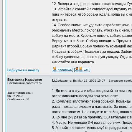
12. Всегда и везде переключающая команда Гу
13. Играйте с собакой в совместную! игрушку к
пике интереса, чтоб собака ждала, когда вы с н
отдавать.
14. Особое внимание уделите отработке коман
обозначить Место, похлопать, угостить с него.
собаку на место. Кусочком помочь собаке разв
Вернуться к собаке. Собаку посадить. Предмет
Вариант второй.Собаку положить командой лежа
Подозвать собаку. Похвалить за подход. Зафи
собаку кусочком на правильную укладку. Отдать
Работайте оба варианта.
Вернуться к началу
Екатерина Назаренко
Добавлено: Вс Мая 17, 2026 15:07
Заголовок сооб
Постоянный посетитель
1. До места выгула и обратно домой по коман
Зарегистрирован:
отслеживанием посадки при остановке.
06.05.2023
Сообщения: 30
2. Комплекс вплотную перед собакой. Команды
раза - похвала голосом и лакомство. За невып
похвала голосом. Не отходите от собак, наша 
3. Ко мне 2-3 раза за прогулку. Обязательно с 
4. Место. Не меньше 3-4 раз за прогулку. Прод
5. Меняйте локации, используйте раздражител