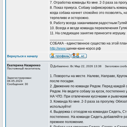
7. Отработка команды Ко мне. 2-3 раза за прог
8. Показ прикуса. Собаку зафиксировать коман
когда собака начнет спокойно это позволять, 
терпеливо и осторожно.
9. Работу всегда заканчиваем радостным Гуляй
10. Всегда и везде команда переключения Гуляй
11. На следующее занятие принесите игрушку. 
_________________
СОБАКА - единственное существо на этой план
http://www.
щенки-кане-корсо.рф
Вернуться к началу
Екатерина Назаренко
Добавлено: Вс Мар 22, 2026 13:38
Заголовок сооб
Постоянный посетитель
1. Повороты на месте. Налево, Направо, Круго
Зарегистрирован:
после посадки.
06.05.2023
Сообщения: 30
2. Движение по команде Рядом. Перед каждой
Рядом. Не ведите собаку за кусок, постепенно
НА ЧТО. При отвлечении кусочками и рывочкам
3. Команда Ко мне. 2-3 раза за прогулку. Обяз
используйте!
4. Выдержка с отходом на командах Сидеть, С
постепенно. На команде Сидеть добавляйте ра
прежнее положение.