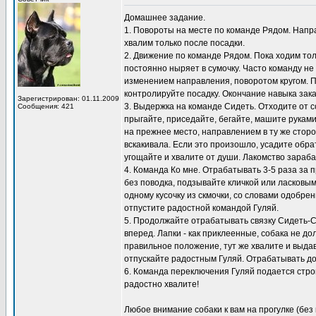
Домашнее задание.
1. Повороты на месте по команде Рядом. Направ
хвалим только после посадки.
2. Движение по команде Рядом. Пока ходим толь
постоянно ныряет в сумочку. Часто команду не
изменением направления, поворотом кругом. 
контролируйте посадку. Окончание навыка зак
Зарегистрирован: 01.11.2009
3. Выдержка на команде Сидеть. Отходите от с
Сообщения: 421
прыгайте, приседайте, бегайте, машите рукам
на прежнее место, направлением в ту же сторо
вскакивала. Если это произошло, усадите обра
угощайте и хвалите от души. Лакомство зараб
4. Команда Ко мне. Отрабатывать 3-5 раза за п
без поводка, подзывайте кличкой или ласковым
одному кусочку из скмочки, со словами одобре
отпустите радостной командой Гуляй.
5. Продолжайте отрабатывать связку Сидеть-Сто
вперед. Лапки - как приклеенные, собака не д
правильное положение, тут же хвалите и выдава
отпускайте радостным Гуляй. Отрабатывать дом
6. Команда переключения Гуляй подается строг
радостно хвалите!
Любое внимание собаки к вам на прогулке (без 