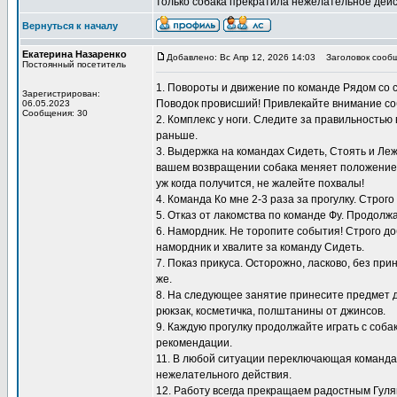
только собака прекратила нежелательное дейс
Вернуться к началу
Екатерина Назаренко
Добавлено: Вс Апр 12, 2026 14:03
Заголовок сообщ
Постоянный посетитель
1. Повороты и движение по команде Рядом со 
Зарегистрирован:
Поводок провисший! Привлекайте внимание со
06.05.2023
Сообщения: 30
2. Комплекс у ноги. Следите за правильностью
раньше.
3. Выдержка на командах Сидеть, Стоять и Ле
вашем возвращении собака меняет положение, 
уж когда получится, не жалейте похвалы!
4. Команда Ко мне 2-3 раза за прогулку. Строг
5. Отказ от лакомства по команде Фу. Продол
6. Намордник. Не торопите события! Строго до
намордник и хвалите за команду Сидеть.
7. Показ прикуса. Осторожно, ласково, без пр
же.
8. На следующее занятие принесите предмет д
рюкзак, косметичка, полштанины от джинсов.
9. Каждую прогулку продолжайте играть с соб
рекомендации.
11. В любой ситуации переключающая команда 
нежелательного действия.
12. Работу всегда прекращаем радостным Гуляй