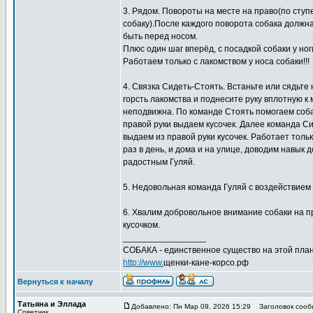
3. Рядом. Повороты на месте на право(по ступен
собаку).После каждого поворота собака должна
быть перед носом.
Плюс один шаг вперёд, с посадкой собаки у но
Работаем только с лакомством у носа собаки!!!
4. Связка Сидеть-Стоять. Встаньте или сядьте 
горсть лакомства и поднесите руку вплотную к 
неподвижна. По команде Стоять помогаем собак
правой руки выдаем кусочек. Далее команда Си
выдаем из правой руки кусочек. Работает тол
раз в день, и дома и на улице, доводим навык 
радостным Гуляй.
5. Недовольная команда Гуляй с воздействием п
6. Хвалим добровольное внимание собаки на пр
кусочком.
_________________
СОБАКА - единственное существо на этой план
http://www.
щенки-кане-корсо.рф
Вернуться к началу
Татьяна и Эллада
Добавлено: Пн Мар 09, 2026 15:29
Заголовок сооб
Советчик