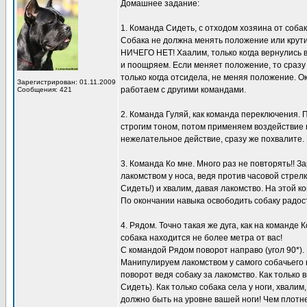
Домашнее задание:
1. Команда Сидеть, с отходом хозяина от собак
Собака не должна менять положение или крути
НИЧЕГО НЕТ! Хаалим, только когда вернулись в 
и поощряем. Если меняет положение, то сразу
только когда отсидела, не меняя положение. О
Зарегистрирован: 01.11.2009
работаем с другими командами.
Сообщения: 421
2. Команда Гуляй, как команда переключения.
строгим тоном, потом применяем воздействие п
нежелательное действие, сразу же похвалите.
3. Команда Ко мне. Много раз не повторять!! 
лакомством у носа, ведя против часовой стрел
Сидеть!) и хвалим, давая лакомство. На этой к
По окончании навыка освободить собаку радос
4. Рядом. Точно такая же дуга, как на команде
собака находится не более метра от вас!
С командой Рядом поворот направо (угол 90*). 
Манипулируем лакомством у самого собачьего н
поворот ведя собаку за лакомство. Как только
Сидеть). Как только собака села у ноги, хвали
должно быть на уровне вашей ноги! Чем плотне