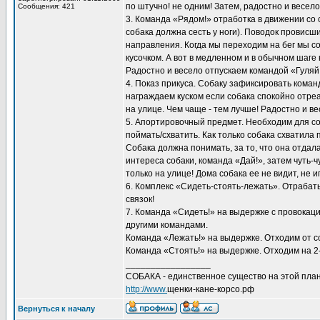
по штучно! не одним! Затем, радостно и весел
Сообщения: 421
3. Команда «Рядом!» отработка в движении со
собака должна сесть у ноги). Поводок провисш
направления. Когда мы переходим на бег мы соб
кусочком. А вот в медленном и в обычном шаге
Радостно и весело отпускаем командой «Гуляй
4. Показ прикуса. Собаку зафиксировать кома
награждаем куском если собака спокойно отре
на улице. Чем чаще - тем лучше! Радостно и в
5. Апортировочный предмет. Необходим для с
поймать/схватить. Как только собака схватила 
Собака должна понимать, за то, что она отдала
интереса собаки, команда «Дай!», затем чуть
только на улице! Дома собака ее не видит, не и
6. Комплекс «Сидеть-стоять-лежать». Отрабат
связок!
7. Команда «Сидеть!» на выдержке с провокаци
другими командами.
Команда «Лежать!» на выдержке. Отходим от со
Команда «Стоять!» на выдержке. Отходим на 2-
_________________
СОБАКА - единственное существо на этой план
http://www.
щенки-кане-корсо.рф
Вернуться к началу