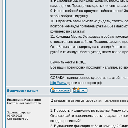
8. Намордник застёгиваем, даем по несколько к
наморднике. Прежде чем одеть или снять намо
9. Игра с собакой на прогулке - обязательно! 
чтобы забрать игрушку.
10. Отрабатываем Комплекс (сидеть, стоять, л
повторе команды помогаем руками, без лакомс
комплекс по связкам!
11. Команда Место. Укладываем собаку команд
относительно лап собаки. Похлопываем по пред
Отрабатываем выдержку на команде Место с отх
рукой и командуя Место, укладываем возле пре
Выучить жесты в ОКД
Все ваши тренировки проходят на улице, во вре
_________________
СОБАКА - единственное существо на этой план
http://www.
щенки-кане-корсо.рф
Вернуться к началу
Екатерина Назаренко
Добавлено: Вс Апр 26, 2026 14:44
Заголовок сообщ
Постоянный посетитель
1. Повороты и движение по команде Рядом со
Зарегистрирован:
Отслеживайте параллельность посадки при кажд
06.05.2023
Сообщения: 30
всегда провисший!
2. В движении фиксация собаки командой Сиде