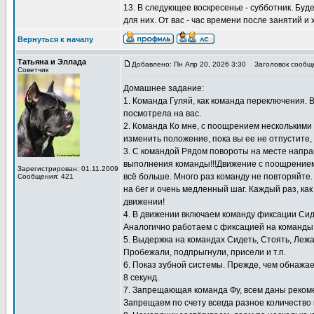
13. В следующее воскресенье - субботник. Буд
для них. От вас - час времени после занятий и
Вернуться к началу
Татьяна и Эллада
Добавлено: Пн Апр 20, 2026 3:30
Заголовок сообщ
Советчик
Домашнее задание:
1. Команда Гуляй, как команда переключения. 
посмотрела на вас.
2. Команда Ко мне, с поощрением несколькими к
изменить положение, пока вы ее не отпустите,
3. С командой Рядом повороты на месте направ
выполнения команды!!!Движение с поощрением 
Зарегистрирован: 01.11.2009
всё больше. Много раз команду не повторяйте
Сообщения: 421
на бег и очень медленный шаг. Каждый раз, как
движении!
4. В движении включаем команду фиксации Сид
Аналогично работаем с фиксацией на команды 
5. Выдержка на командах Сидеть, Стоять, Лежа
Пробежали, подпрыгнули, присели и т.п.
6. Показ зубной системы. Прежде, чем обнажае
8 секунд.
7. Запрещающая команда Фу, всем даны реком
Запрещаем по счету всегда разное количество 