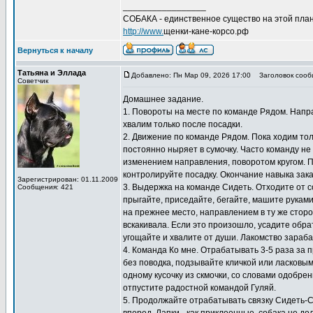
_________________
СОБАКА - единственное существо на этой план
http://www.
щенки-кане-корсо.рф
Вернуться к началу
Татьяна и Эллада
Добавлено: Пн Мар 09, 2026 17:00
Заголовок сооб
Советчик
Домашнее задание.
1. Повороты на месте по команде Рядом. Направ
хвалим только после посадки.
2. Движение по команде Рядом. Пока ходим толь
постоянно ныряет в сумочку. Часто команду не
изменением направления, поворотом кругом. 
контролируйте посадку. Окончание навыка зак
Зарегистрирован: 01.11.2009
3. Выдержка на команде Сидеть. Отходите от с
Сообщения: 421
прыгайте, приседайте, бегайте, машите рукам
на прежнее место, направлением в ту же сторо
вскакивала. Если это произошло, усадите обра
угощайте и хвалите от души. Лакомство зараб
4. Команда Ко мне. Отрабатывать 3-5 раза за п
без поводка, подзывайте кличкой или ласковым
одному кусочку из скмочки, со словами одобре
отпустите радостной командой Гуляй.
5. Продолжайте отрабатывать связку Сидеть-Сто