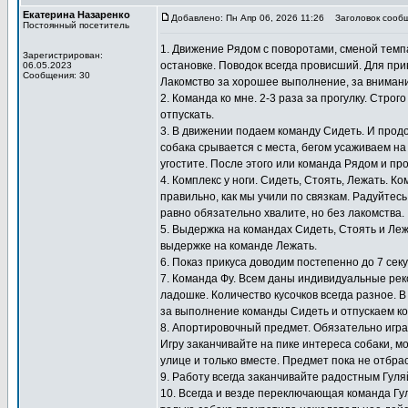
Екатерина Назаренко
Добавлено: Пн Апр 06, 2026 11:26
Заголовок сообщ
Постоянный посетитель
1. Движение Рядом с поворотами, сменой темпа
Зарегистрирован:
остановке. Поводок всегда провисший. Для при
06.05.2023
Сообщения: 30
Лакомство за хорошее выполнение, за внимание
2. Команда ко мне. 2-3 раза за прогулку. Стро
отпускать.
3. В движении подаем команду Сидеть. И прод
собака срывается с места, бегом усаживаем на
угостите. После этого или команда Рядом и пр
4. Комплекс у ноги. Сидеть, Стоять, Лежать. 
правильно, как мы учили по связкам. Радуйтесь
равно обязательно хвалите, но без лакомства.
5. Выдержка на командах Сидеть, Стоять и Ле
выдержке на команде Лежать.
6. Показ прикуса доводим постепенно до 7 сек
7. Команда Фу. Всем даны индивидуальные ре
ладошке. Количество кусочков всегда разное. В
за выполнение команды Сидеть и отпускаем ко
8. Апортировочный предмет. Обязательно игра
Игру заканчивайте на пике интереса собаки, мо
улице и только вместе. Предмет пока не отбра
9. Работу всегда заканчивайте радостным Гул
10. Всегда и везде переключающая команда Гу