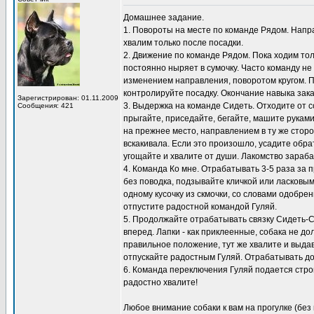
Домашнее задание.
1. Повороты на месте по команде Рядом. Направ
хвалим только после посадки.
2. Движение по команде Рядом. Пока ходим толь
постоянно ныряет в сумочку. Часто команду не
изменением направления, поворотом кругом. 
контролируйте посадку. Окончание навыка зак
Зарегистрирован: 01.11.2009
3. Выдержка на команде Сидеть. Отходите от с
Сообщения: 421
прыгайте, приседайте, бегайте, машите рукам
на прежнее место, направлением в ту же сторо
вскакивала. Если это произошло, усадите обра
угощайте и хвалите от души. Лакомство зараб
4. Команда Ко мне. Отрабатывать 3-5 раза за п
без поводка, подзывайте кличкой или ласковым
одному кусочку из скмочки, со словами одобре
отпустите радостной командой Гуляй.
5. Продолжайте отрабатывать связку Сидеть-Сто
вперед. Лапки - как приклеенные, собака не д
правильное положение, тут же хвалите и выдава
отпускайте радостным Гуляй. Отрабатывать дом
6. Команда переключения Гуляй подается строг
радостно хвалите!
Любое внимание собаки к вам на прогулке (без 