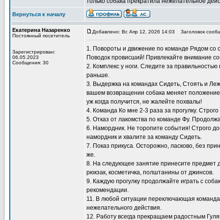
только собака прекратила нежелательное дейс
Вернуться к началу
Екатерина Назаренко
Добавлено: Вс Апр 12, 2026 14:03
Заголовок сообщ
Постоянный посетитель
1. Повороты и движение по команде Рядом со 
Зарегистрирован:
Поводок провисший! Привлекайте внимание со
06.05.2023
Сообщения: 30
2. Комплекс у ноги. Следите за правильностью
раньше.
3. Выдержка на командах Сидеть, Стоять и Ле
вашем возвращении собака меняет положение, 
уж когда получится, не жалейте похвалы!
4. Команда Ко мне 2-3 раза за прогулку. Строг
5. Отказ от лакомства по команде Фу. Продол
6. Намордник. Не торопите события! Строго до
намордник и хвалите за команду Сидеть.
7. Показ прикуса. Осторожно, ласково, без пр
же.
8. На следующее занятие принесите предмет д
рюкзак, косметичка, полштанины от джинсов.
9. Каждую прогулку продолжайте играть с соб
рекомендации.
11. В любой ситуации переключающая команда 
нежелательного действия.
12. Работу всегда прекращаем радостным Гуляй