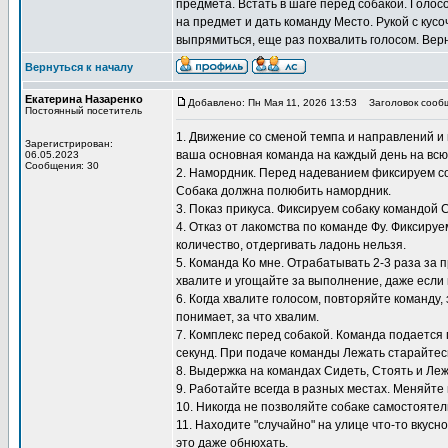
предмета. Встать в шаге перед собакой. Голос
на предмет и дать команду Место. Рукой с кусо
выпрямиться, еще раз похвалить голосом. Верн
Вернуться к началу
Екатерина Назаренко
Добавлено: Пн Мая 11, 2026 13:53
Заголовок сооб
Постоянный посетитель
1. Движение со сменой темпа и направлений и 
Зарегистрирован:
ваша основная команда на каждый день на всю
06.05.2023
Сообщения: 30
2. Намордник. Перед надеванием фиксируем со
Собака должна полюбить намордник.
3. Показ прикуса. Фиксируем собаку командой 
4. Отказ от лакомства по команде Фу. Фиксиру
количество, отдергивать ладонь нельзя.
5. Команда Ко мне. Отрабатывать 2-3 раза за 
хвалите и угощайте за выполнение, даже если 
6. Когда хвалите голосом, повторяйте команду,
понимает, за что хвалим.
7. Комплекс перед собакой. Команда подается 
секунд. При подаче команды Лежать старайтесь
8. Выдержка на командах Сидеть, Стоять и Ле
9. Работайте всегда в разных местах. Меняйте 
10. Никогда не позволяйте собаке самостоятел
11. Находите "случайно" на улице что-то вкусн
это даже обнюхать.