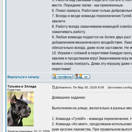
5. Работа над связками Сидеть-Стоять и Стоят
месте. Передние лапки - как приклеенные.
6. Показ прикуса. Работаем только добровольн
7. Всегда и везде команда переключения Гуляй
хвалите.
8. Работу всегда заканчиваем командой освоб
заканчивать работу.
9. Любая команда подается не более двух раз!
добавлением механического воздействия. Лаком
обязательно всегда, даже если заставили. Не 
10. Играем с собакой в перетяжки Каждую прогу
хвалим и продолжаем игру! Заканчиваем игру вс
можно снова поиграть. Дома эту игрушку даже 
перетяжки!
Вернуться к началу
Татьяна и Эллада
Добавлено: Пн Мар 30, 2026 8:09
Заголовок сообщ
Советчик
Домашнее задание:
Выполняем на улице, желательно в разных мес
1. Команда «Гуляй!» - команда переключения. 
2. Команда «Ко мне!», продолжаем использоват
руке кусочек лакомства. При правильном выпол
Зарегистрирован: 01.11.2009