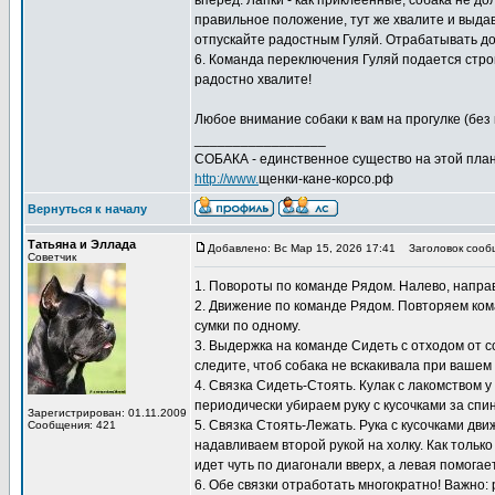
вперед. Лапки - как приклеенные, собака не д
правильное положение, тут же хвалите и выдава
отпускайте радостным Гуляй. Отрабатывать дом
6. Команда переключения Гуляй подается строг
радостно хвалите!
Любое внимание собаки к вам на прогулке (без 
_________________
СОБАКА - единственное существо на этой план
http://www.
щенки-кане-корсо.рф
Вернуться к началу
Татьяна и Эллада
Добавлено: Вс Мар 15, 2026 17:41
Заголовок сооб
Советчик
1. Повороты по команде Рядом. Налево, направо
2. Движение по команде Рядом. Повторяем кома
сумки по одному.
3. Выдержка на команде Сидеть с отходом от с
следите, чтоб собака не вскакивала при вашем
4. Связка Сидеть-Стоять. Кулак с лакомством 
периодически убираем руку с кусочками за спи
Зарегистрирован: 01.11.2009
5. Связка Стоять-Лежать. Рука с кусочками дв
Сообщения: 421
надавливаем второй рукой на холку. Как только
идет чуть по диагонали вверх, а левая помогает
6. Обе связки отработать многократно! Важно: 