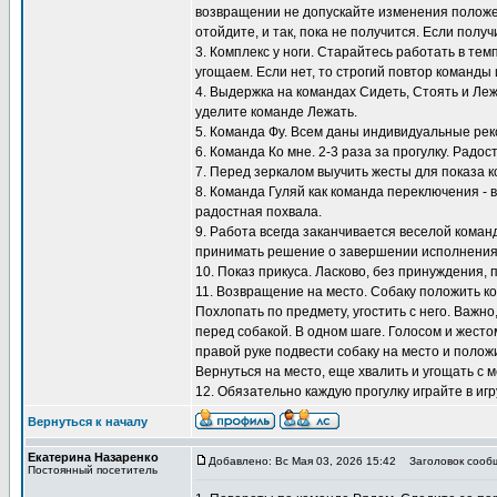
возвращении не допускайте изменения положен
отойдите, и так, пока не получится. Если полу
3. Комплекс у ноги. Старайтесь работать в тем
угощаем. Если нет, то строгий повтор команды 
4. Выдержка на командах Сидеть, Стоять и Ле
уделите команде Лежать.
5. Команда Фу. Всем даны индивидуальные ре
6. Команда Ко мне. 2-3 раза за прогулку. Радос
7. Перед зеркалом выучить жесты для показа к
8. Команда Гуляй как команда переключения - 
радостная похвала.
9. Работа всегда заканчивается веселой коман
принимать решение о завершении исполнения
10. Показ прикуса. Ласково, без принуждения, 
11. Возвращение на место. Собаку положить ко
Похлопать по предмету, угостить с него. Важно
перед собакой. В одном шаге. Голосом и жестом
правой руке подвести собаку на место и положи
Вернуться на место, еще хвалить и угощать с м
12. Обязательно каждую прогулку играйте в игр
Вернуться к началу
Екатерина Назаренко
Добавлено: Вс Мая 03, 2026 15:42
Заголовок сооб
Постоянный посетитель