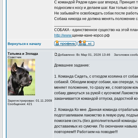
С командой Рядом один шаг вперед. Принцип то
подносим к носу и делаем шаг. Как только ост
Не забывайте освобождать собак после работы
Собака никогда не должна менять положение с
_________________
СОБАКА - единственное существо на этой план
http://www.
щенки-кане-корсо.рф
Вернуться к началу
Татьяна и Эллада
Добавлено: Вс Мар 01, 2026 13:46
Заголовок сооб
Советчик
Домашнее задание:
1. Команда Сидеть, с отходом хозяина от собак
собакой. Обходим вокруг собаки, как спереди, 
меняет положение, то сразу же, с повтором ко
собаку двинуться за рукой с кусочком! Лакомст
заканчивается командой отпуска, радостной к
Зарегистрирован: 01.11.2009
Сообщения: 421
2. Команда Ко мне. Данная команда отрабатыва
подготавливаем лакомство в левую руку, подзы
помогаем сесть (без дополнительной команды С
доставаемых из сумочки. По окончании навыка
повторяем!!! Работаем на поводке!!!