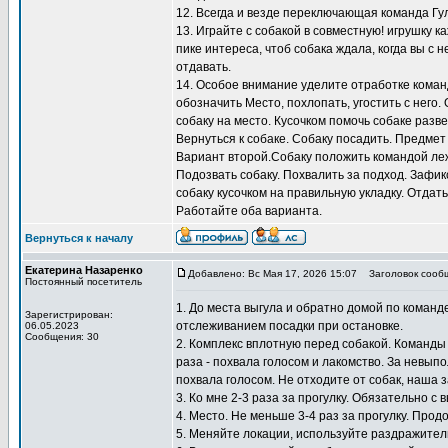
12. Всегда и везде переключающая команда Гу
13. Играйте с собакой в совместную! игрушку к
пике интереса, чтоб собака ждала, когда вы с н
отдавать.
14. Особое внимание уделите отработке коман
обозначить Место, похлопать, угостить с него.
собаку на место. Кусочком помочь собаке разв
Вернуться к собаке. Собаку посадить. Предмет
Вариант второй.Собаку положить командой лежа
Подозвать собаку. Похвалить за подход. Зафи
собаку кусочком на правильную укладку. Отдать
Работайте оба варианта.
Вернуться к началу
Екатерина Назаренко
Добавлено: Вс Мая 17, 2026 15:07
Заголовок сооб
Постоянный посетитель
1. До места выгула и обратно домой по коман
Зарегистрирован:
отслеживанием посадки при остановке.
06.05.2023
Сообщения: 30
2. Комплекс вплотную перед собакой. Команды
раза - похвала голосом и лакомство. За невып
похвала голосом. Не отходите от собак, наша 
3. Ко мне 2-3 раза за прогулку. Обязательно с 
4. Место. Не меньше 3-4 раз за прогулку. Прод
5. Меняйте локации, используйте раздражител