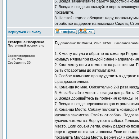
6. Всегда заканчивайте работу радостной кома
7. Всегда и везде используйте переключающую
похвалите.
8. На этой неделе обещают жару, поскольку мы
отработке выдержки на командах Сидеть, Стоят
Вернуться к началу
Екатерина Назаренко
Добавлено: Вс Мая 24, 2026 13:58
Заголовок сооб
Постоянный посетитель
1. К месту выгула и обратно по команде Рядом
Зарегистрирован:
команду Рядом при каждой смене направления
06.05.2023
Сообщения: 30
2. Комплекс у ноги и комплекс на расстоянии.
быть отработаны до автоматизма!
3. Особое внимание прошу уделить выдержке н
с раздражителями.
4. Команда Ко мне. Обязательно 2-3 раза кажду
5. Не забывайте менять локации для работы. 
6. Всегда добивайтесь выполнения команды. И
7. Всегда и везде переключающая строгая кома
8. Команда Место. Собаку положить командой 
кусочков лакомства. Отойти от собаки. Подозв
кусочек лакомства. Вернуться к собаке. Голосо
Место. Если собака легла, очень радостно похв
еще от души похвалить голосом. Если не выпол
похвалить Молодец Место. Вернуться к собаке,