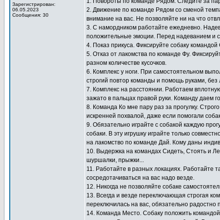
1. Повороты по команде Рядом. Следите за па
Зарегистрирован:
2. Движение по команде Рядом со сменой темп
06.05.2023
Сообщения: 30
внимание на вас. Не позволяйте ни на что отв
3. С намордником работайте ежедневно. Надев
положительные эмоции. Перед надеванием и с
4. Показ прикуса. Фиксируйте собаку командой
5. Отказ от лакомства по команде Фу. Фиксиру
разном количестве кусочков.
6. Комплекс у ноги. При самостоятельном выпо
строгий повтор команды и помощь руками, без 
7. Комплекс на расстоянии. Работаем вплотную
зажато в пальцах правой руки. Команду даем г
8. Команда Ко мне пару раз за прогулку. Стро
искренней похвалой, даже если помогали собак
9. Обязательно играйте с собакой каждую прогу
собаки. В эту игрушку играйте только совместн
на лакомство по команде Дай. Кому даны инди
10. Выдержка на командах Сидеть, Стоять и Ле
шуршалки, прыжки...
11. Работайте в разных локациях. Работайте т
сосредотачиваться на вас надо везде.
12. Никогда не позволяйте собаке самостоятел
13. Всегда и везде переключающая строгая ко
переключилась на вас, обязательно радостно 
14. Команда Место. Собаку положить командой