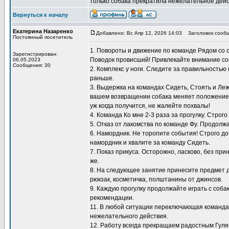
только собака прекратила нежелательное дейс
Вернуться к началу
Екатерина Назаренко
Добавлено: Вс Апр 12, 2026 14:03
Заголовок сообщ
Постоянный посетитель
1. Повороты и движение по команде Рядом со 
Зарегистрирован:
Поводок провисший! Привлекайте внимание со
06.05.2023
Сообщения: 30
2. Комплекс у ноги. Следите за правильностью
раньше.
3. Выдержка на командах Сидеть, Стоять и Ле
вашем возвращении собака меняет положение, 
уж когда получится, не жалейте похвалы!
4. Команда Ко мне 2-3 раза за прогулку. Строг
5. Отказ от лакомства по команде Фу. Продол
6. Намордник. Не торопите события! Строго до
намордник и хвалите за команду Сидеть.
7. Показ прикуса. Осторожно, ласково, без пр
же.
8. На следующее занятие принесите предмет д
рюкзак, косметичка, полштанины от джинсов.
9. Каждую прогулку продолжайте играть с соб
рекомендации.
11. В любой ситуации переключающая команда 
нежелательного действия.
12. Работу всегда прекращаем радостным Гуляй