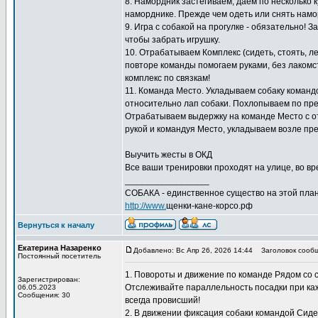
8. Намордник застёгиваем, даем по несколько к
наморднике. Прежде чем одеть или снять намо
9. Игра с собакой на прогулке - обязательно! 
чтобы забрать игрушку.
10. Отрабатываем Комплекс (сидеть, стоять, л
повторе команды помогаем руками, без лакомс
комплекс по связкам!
11. Команда Место. Укладываем собаку команд
относительно лап собаки. Похлопываем по пред
Отрабатываем выдержку на команде Место с отх
рукой и командуя Место, укладываем возле пре
Выучить жесты в ОКД
Все ваши тренировки проходят на улице, во вре
_________________
СОБАКА - единственное существо на этой план
http://www.
щенки-кане-корсо.рф
Вернуться к началу
Екатерина Назаренко
Добавлено: Вс Апр 26, 2026 14:44
Заголовок сообщ
Постоянный посетитель
1. Повороты и движение по команде Рядом со
Зарегистрирован:
Отслеживайте параллельность посадки при кажд
06.05.2023
Сообщения: 30
всегда провисший!
2. В движении фиксация собаки командой Сиде