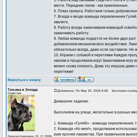
5. Работа над связками Сидеть-Стоять и Стоят
месте. Передние лапки - как приклеенные.
6. Показ прикуса. Работаем только добровольн
7. Всегда и везде команда переключения Гуляй
хвалите.
8. Работу всегда заканчиваем командой освоб
заканчивать работу.
9. Любая команда подается не более двух раз!
добавлением механического воздействия. Лаком
обязательно всегда, даже если заставили. Не 
10. Играем с собакой в перетяжки Каждую прогу
хвалим и продолжаем игру! Заканчиваем игру вс
можно снова поиграть. Дома эту игрушку даже 
перетяжки!
Вернуться к началу
Татьяна и Эллада
Добавлено: Пн Мар 30, 2026 8:09
Заголовок сообщ
Советчик
Домашнее задание:
Выполняем на улице, желательно в разных мес
1. Команда «Гуляй!» - команда переключения. 
2. Команда «Ко мне!», продолжаем использоват
руке кусочек лакомства. При правильном выпол
Зарегистрирован: 01.11.2009