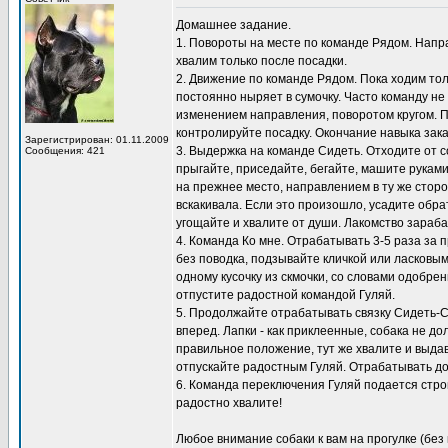
Домашнее задание.
1. Повороты на месте по команде Рядом. Направ
хвалим только после посадки.
2. Движение по команде Рядом. Пока ходим толь
постоянно ныряет в сумочку. Часто команду не
изменением направления, поворотом кругом. 
контролируйте посадку. Окончание навыка зак
Зарегистрирован: 01.11.2009
3. Выдержка на команде Сидеть. Отходите от с
Сообщения: 421
прыгайте, приседайте, бегайте, машите рукам
на прежнее место, направлением в ту же сторо
вскакивала. Если это произошло, усадите обра
угощайте и хвалите от души. Лакомство зараб
4. Команда Ко мне. Отрабатывать 3-5 раза за п
без поводка, подзывайте кличкой или ласковым
одному кусочку из скмочки, со словами одобре
отпустите радостной командой Гуляй.
5. Продолжайте отрабатывать связку Сидеть-Сто
вперед. Лапки - как приклеенные, собака не д
правильное положение, тут же хвалите и выдава
отпускайте радостным Гуляй. Отрабатывать дом
6. Команда переключения Гуляй подается строг
радостно хвалите!
Любое внимание собаки к вам на прогулке (без 