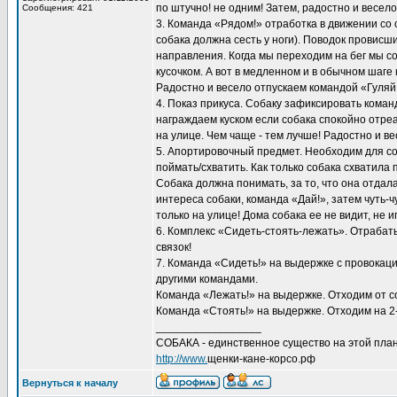
по штучно! не одним! Затем, радостно и весел
Сообщения: 421
3. Команда «Рядом!» отработка в движении со
собака должна сесть у ноги). Поводок провисш
направления. Когда мы переходим на бег мы соб
кусочком. А вот в медленном и в обычном шаге
Радостно и весело отпускаем командой «Гуляй
4. Показ прикуса. Собаку зафиксировать кома
награждаем куском если собака спокойно отре
на улице. Чем чаще - тем лучше! Радостно и в
5. Апортировочный предмет. Необходим для с
поймать/схватить. Как только собака схватила 
Собака должна понимать, за то, что она отдала
интереса собаки, команда «Дай!», затем чуть
только на улице! Дома собака ее не видит, не и
6. Комплекс «Сидеть-стоять-лежать». Отрабат
связок!
7. Команда «Сидеть!» на выдержке с провокаци
другими командами.
Команда «Лежать!» на выдержке. Отходим от со
Команда «Стоять!» на выдержке. Отходим на 2-
_________________
СОБАКА - единственное существо на этой план
http://www.
щенки-кане-корсо.рф
Вернуться к началу