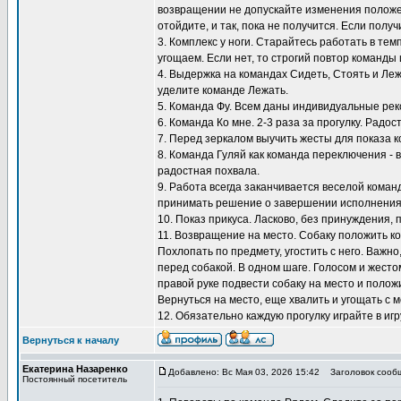
возвращении не допускайте изменения положен
отойдите, и так, пока не получится. Если полу
3. Комплекс у ноги. Старайтесь работать в тем
угощаем. Если нет, то строгий повтор команды 
4. Выдержка на командах Сидеть, Стоять и Ле
уделите команде Лежать.
5. Команда Фу. Всем даны индивидуальные ре
6. Команда Ко мне. 2-3 раза за прогулку. Радос
7. Перед зеркалом выучить жесты для показа к
8. Команда Гуляй как команда переключения - 
радостная похвала.
9. Работа всегда заканчивается веселой коман
принимать решение о завершении исполнения
10. Показ прикуса. Ласково, без принуждения, 
11. Возвращение на место. Собаку положить ко
Похлопать по предмету, угостить с него. Важно
перед собакой. В одном шаге. Голосом и жестом
правой руке подвести собаку на место и положи
Вернуться на место, еще хвалить и угощать с м
12. Обязательно каждую прогулку играйте в игр
Вернуться к началу
Екатерина Назаренко
Добавлено: Вс Мая 03, 2026 15:42
Заголовок сооб
Постоянный посетитель