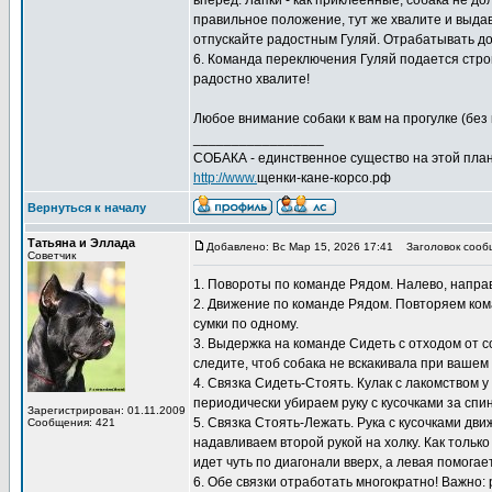
вперед. Лапки - как приклеенные, собака не д
правильное положение, тут же хвалите и выдава
отпускайте радостным Гуляй. Отрабатывать дом
6. Команда переключения Гуляй подается строг
радостно хвалите!
Любое внимание собаки к вам на прогулке (без 
_________________
СОБАКА - единственное существо на этой план
http://www.
щенки-кане-корсо.рф
Вернуться к началу
Татьяна и Эллада
Добавлено: Вс Мар 15, 2026 17:41
Заголовок сооб
Советчик
1. Повороты по команде Рядом. Налево, направо
2. Движение по команде Рядом. Повторяем кома
сумки по одному.
3. Выдержка на команде Сидеть с отходом от с
следите, чтоб собака не вскакивала при вашем
4. Связка Сидеть-Стоять. Кулак с лакомством 
периодически убираем руку с кусочками за спи
Зарегистрирован: 01.11.2009
5. Связка Стоять-Лежать. Рука с кусочками дв
Сообщения: 421
надавливаем второй рукой на холку. Как только
идет чуть по диагонали вверх, а левая помогает
6. Обе связки отработать многократно! Важно: 