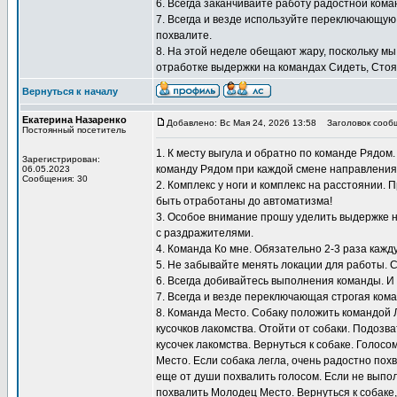
6. Всегда заканчивайте работу радостной кома
7. Всегда и везде используйте переключающую
похвалите.
8. На этой неделе обещают жару, поскольку мы
отработке выдержки на командах Сидеть, Стоят
Вернуться к началу
Екатерина Назаренко
Добавлено: Вс Мая 24, 2026 13:58
Заголовок сооб
Постоянный посетитель
1. К месту выгула и обратно по команде Рядом
Зарегистрирован:
команду Рядом при каждой смене направления
06.05.2023
Сообщения: 30
2. Комплекс у ноги и комплекс на расстоянии.
быть отработаны до автоматизма!
3. Особое внимание прошу уделить выдержке н
с раздражителями.
4. Команда Ко мне. Обязательно 2-3 раза кажду
5. Не забывайте менять локации для работы. 
6. Всегда добивайтесь выполнения команды. И
7. Всегда и везде переключающая строгая кома
8. Команда Место. Собаку положить командой 
кусочков лакомства. Отойти от собаки. Подозв
кусочек лакомства. Вернуться к собаке. Голосо
Место. Если собака легла, очень радостно похв
еще от души похвалить голосом. Если не выпол
похвалить Молодец Место. Вернуться к собаке,