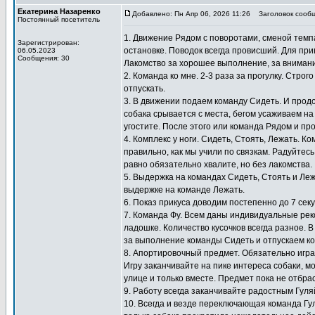
Екатерина Назаренко
Добавлено: Пн Апр 06, 2026 11:26
Заголовок сообщ
Постоянный посетитель
1. Движение Рядом с поворотами, сменой темпа
Зарегистрирован:
остановке. Поводок всегда провисший. Для при
06.05.2023
Сообщения: 30
Лакомство за хорошее выполнение, за внимание
2. Команда ко мне. 2-3 раза за прогулку. Стро
отпускать.
3. В движении подаем команду Сидеть. И прод
собака срывается с места, бегом усаживаем на
угостите. После этого или команда Рядом и пр
4. Комплекс у ноги. Сидеть, Стоять, Лежать. 
правильно, как мы учили по связкам. Радуйтесь
равно обязательно хвалите, но без лакомства.
5. Выдержка на командах Сидеть, Стоять и Ле
выдержке на команде Лежать.
6. Показ прикуса доводим постепенно до 7 сек
7. Команда Фу. Всем даны индивидуальные ре
ладошке. Количество кусочков всегда разное. В
за выполнение команды Сидеть и отпускаем ко
8. Апортировочный предмет. Обязательно игра
Игру заканчивайте на пике интереса собаки, мо
улице и только вместе. Предмет пока не отбра
9. Работу всегда заканчивайте радостным Гул
10. Всегда и везде переключающая команда Гу