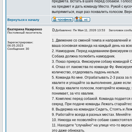
предмета. Встать в шаге перед собакой. Голос
на предмет и дать команду Место. Рукой с кусо
выпрямиться, еще раз похвалить голосом. Верн
Вернуться к началу
Екатерина Назаренко
Добавлено: Пн Мая 11, 2026 13:53
Заголовок сооб
Постоянный посетитель
1. Движение со сменой темпа и направлений и 
Зарегистрирован:
ваша основная команда на каждый день на всю
06.05.2023
Сообщения: 30
2. Намордник. Перед надеванием фиксируем со
Собака должна полюбить намордник.
3. Показ прикуса. Фиксируем собаку командой 
4. Отказ от лакомства по команде Фу. Фиксиру
количество, отдергивать ладонь нельзя.
5. Команда Ко мне. Отрабатывать 2-3 раза за 
хвалите и угощайте за выполнение, даже если 
6. Когда хвалите голосом, повторяйте команду,
понимает, за что хвалим.
7. Комплекс перед собакой. Команда подается 
секунд. При подаче команды Лежать старайтесь
8. Выдержка на командах Сидеть, Стоять и Ле
9. Работайте всегда в разных местах. Меняйте 
10. Никогда не позволяйте собаке самостоятел
11. Находите "случайно" на улице что-то вкусн
это даже обнюхать.