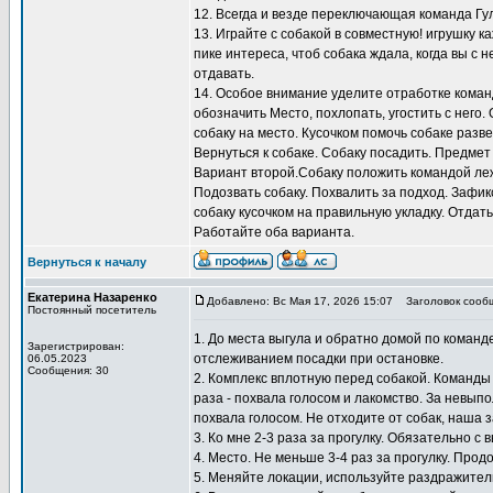
12. Всегда и везде переключающая команда Гу
13. Играйте с собакой в совместную! игрушку к
пике интереса, чтоб собака ждала, когда вы с н
отдавать.
14. Особое внимание уделите отработке коман
обозначить Место, похлопать, угостить с него.
собаку на место. Кусочком помочь собаке разв
Вернуться к собаке. Собаку посадить. Предмет
Вариант второй.Собаку положить командой лежа
Подозвать собаку. Похвалить за подход. Зафи
собаку кусочком на правильную укладку. Отдать
Работайте оба варианта.
Вернуться к началу
Екатерина Назаренко
Добавлено: Вс Мая 17, 2026 15:07
Заголовок сооб
Постоянный посетитель
1. До места выгула и обратно домой по коман
Зарегистрирован:
отслеживанием посадки при остановке.
06.05.2023
Сообщения: 30
2. Комплекс вплотную перед собакой. Команды
раза - похвала голосом и лакомство. За невып
похвала голосом. Не отходите от собак, наша 
3. Ко мне 2-3 раза за прогулку. Обязательно с 
4. Место. Не меньше 3-4 раз за прогулку. Прод
5. Меняйте локации, используйте раздражител