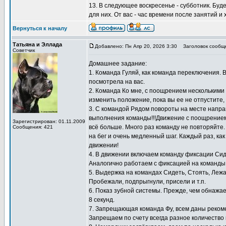
13. В следующее воскресенье - субботник. Буд
для них. От вас - час времени после занятий и
Вернуться к началу
Татьяна и Эллада
Добавлено: Пн Апр 20, 2026 3:30
Заголовок сообщ
Советчик
Домашнее задание:
1. Команда Гуляй, как команда переключения. 
посмотрела на вас.
2. Команда Ко мне, с поощрением несколькими к
изменить положение, пока вы ее не отпустите,
3. С командой Рядом повороты на месте направ
выполнения команды!!!Движение с поощрением 
Зарегистрирован: 01.11.2009
всё больше. Много раз команду не повторяйте
Сообщения: 421
на бег и очень медленный шаг. Каждый раз, как
движении!
4. В движении включаем команду фиксации Сид
Аналогично работаем с фиксацией на команды 
5. Выдержка на командах Сидеть, Стоять, Лежа
Пробежали, подпрыгнули, присели и т.п.
6. Показ зубной системы. Прежде, чем обнажае
8 секунд.
7. Запрещающая команда Фу, всем даны реком
Запрещаем по счету всегда разное количество 