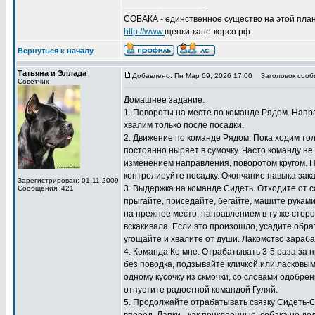
_________________
СОБАКА - единственное существо на этой план
http://www.
щенки-кане-корсо.рф
Вернуться к началу
Татьяна и Эллада
Добавлено: Пн Мар 09, 2026 17:00
Заголовок сооб
Советчик
Домашнее задание.
1. Повороты на месте по команде Рядом. Направ
хвалим только после посадки.
2. Движение по команде Рядом. Пока ходим толь
постоянно ныряет в сумочку. Часто команду не
изменением направления, поворотом кругом. 
контролируйте посадку. Окончание навыка зак
Зарегистрирован: 01.11.2009
3. Выдержка на команде Сидеть. Отходите от с
Сообщения: 421
прыгайте, приседайте, бегайте, машите рукам
на прежнее место, направлением в ту же сторо
вскакивала. Если это произошло, усадите обра
угощайте и хвалите от души. Лакомство зараб
4. Команда Ко мне. Отрабатывать 3-5 раза за п
без поводка, подзывайте кличкой или ласковым
одному кусочку из скмочки, со словами одобре
отпустите радостной командой Гуляй.
5. Продолжайте отрабатывать связку Сидеть-Сто