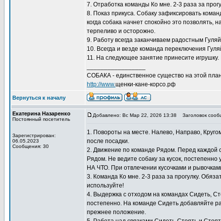
7. Отработка команды Ко мне. 2-3 раза за прог
8. Показ прикуса. Собаку зафиксировать коман
когда собака начнет спокойно это позволять, 
терпеливо и осторожно.
9. Работу всегда заканчиваем радостным Гуляй
10. Всегда и везде команда переключения Гуляй
11. На следующее занятие принесите игрушку. 
_________________
СОБАКА - единственное существо на этой план
http://www.
щенки-кане-корсо.рф
Вернуться к началу
Екатерина Назаренко
Добавлено: Вс Мар 22, 2026 13:38
Заголовок сооб
Постоянный посетитель
1. Повороты на месте. Налево, Направо, Круго
Зарегистрирован:
после посадки.
06.05.2023
Сообщения: 30
2. Движение по команде Рядом. Перед каждой
Рядом. Не ведите собаку за кусок, постепенно
НА ЧТО. При отвлечении кусочками и рывочкам
3. Команда Ко мне. 2-3 раза за прогулку. Обяз
используйте!
4. Выдержка с отходом на командах Сидеть, С
постепенно. На команде Сидеть добавляйте ра
прежнее положение.