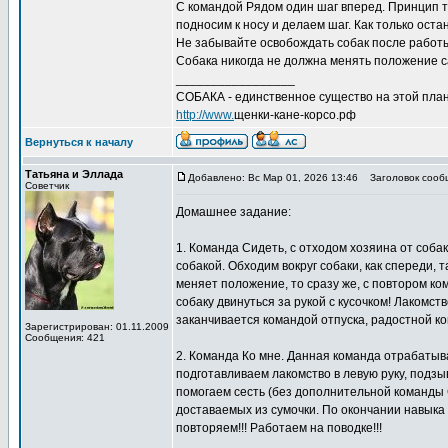
С командой Рядом один шаг вперед. Принцип то
подносим к носу и делаем шаг. Как только ост
Не забывайте освобождать собак после работы
Собака никогда не должна менять положение с
_________________
СОБАКА - единственное существо на этой план
http://www.
щенки-кане-корсо.рф
Вернуться к началу
Татьяна и Эллада
Добавлено: Вс Мар 01, 2026 13:46
Заголовок сооб
Советчик
Домашнее задание:
1. Команда Сидеть, с отходом хозяина от собак
собакой. Обходим вокруг собаки, как спереди, 
меняет положение, то сразу же, с повтором ко
собаку двинуться за рукой с кусочком! Лакомст
заканчивается командой отпуска, радостной к
Зарегистрирован: 01.11.2009
Сообщения: 421
2. Команда Ко мне. Данная команда отрабатыва
подготавливаем лакомство в левую руку, подзы
помогаем сесть (без дополнительной команды С
доставаемых из сумочки. По окончании навыка
повторяем!!! Работаем на поводке!!!