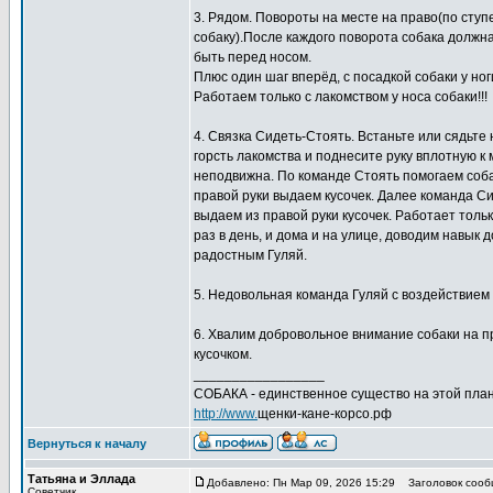
3. Рядом. Повороты на месте на право(по ступен
собаку).После каждого поворота собака должна
быть перед носом.
Плюс один шаг вперёд, с посадкой собаки у но
Работаем только с лакомством у носа собаки!!!
4. Связка Сидеть-Стоять. Встаньте или сядьте 
горсть лакомства и поднесите руку вплотную к 
неподвижна. По команде Стоять помогаем собак
правой руки выдаем кусочек. Далее команда Си
выдаем из правой руки кусочек. Работает тол
раз в день, и дома и на улице, доводим навык 
радостным Гуляй.
5. Недовольная команда Гуляй с воздействием п
6. Хвалим добровольное внимание собаки на пр
кусочком.
_________________
СОБАКА - единственное существо на этой план
http://www.
щенки-кане-корсо.рф
Вернуться к началу
Татьяна и Эллада
Добавлено: Пн Мар 09, 2026 15:29
Заголовок сооб
Советчик