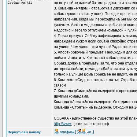
по штучно! не одним! Затем, радостно и весел
Сообщения: 421
3. Команда «Рядом!» отработка в движении со
собака должна сесть у ноги). Поводок провисш
направления. Когда мы переходим на бег мы соб
кусочком. А вот в медленном и в обычном шаге
Радостно и весело отпускаем командой «Гуляй
4. Показ прикуса. Собаку зафиксировать кома
награждаем куском если собака спокойно отре
на улице. Чем чаще - тем лучше! Радостно и в
5. Апортировочный предмет. Необходим для с
поймать/схватить. Как только собака схватила 
Собака должна понимать, за то, что она отдала
интереса собаки, команда «Дай!», затем чуть
только на улице! Дома собака ее не видит, не и
6. Комплекс «Сидеть-стоять-лежать». Отрабат
связок!
7. Команда «Сидеть!» на выдержке с провокаци
другими командами.
Команда «Лежать!» на выдержке. Отходим от со
Команда «Стоять!» на выдержке. Отходим на 2-
_________________
СОБАКА - единственное существо на этой план
http://www.
щенки-кане-корсо.рф
Вернуться к началу