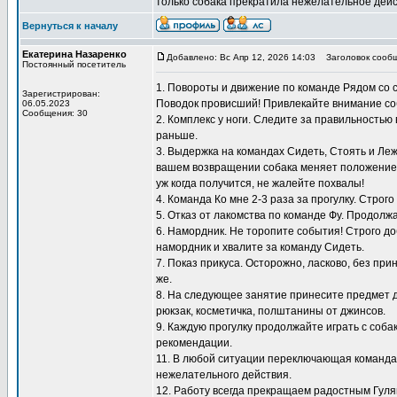
только собака прекратила нежелательное дейс
Вернуться к началу
Екатерина Назаренко
Добавлено: Вс Апр 12, 2026 14:03
Заголовок сообщ
Постоянный посетитель
1. Повороты и движение по команде Рядом со 
Зарегистрирован:
Поводок провисший! Привлекайте внимание со
06.05.2023
Сообщения: 30
2. Комплекс у ноги. Следите за правильностью
раньше.
3. Выдержка на командах Сидеть, Стоять и Ле
вашем возвращении собака меняет положение, 
уж когда получится, не жалейте похвалы!
4. Команда Ко мне 2-3 раза за прогулку. Строг
5. Отказ от лакомства по команде Фу. Продол
6. Намордник. Не торопите события! Строго до
намордник и хвалите за команду Сидеть.
7. Показ прикуса. Осторожно, ласково, без пр
же.
8. На следующее занятие принесите предмет д
рюкзак, косметичка, полштанины от джинсов.
9. Каждую прогулку продолжайте играть с соб
рекомендации.
11. В любой ситуации переключающая команда 
нежелательного действия.
12. Работу всегда прекращаем радостным Гуляй