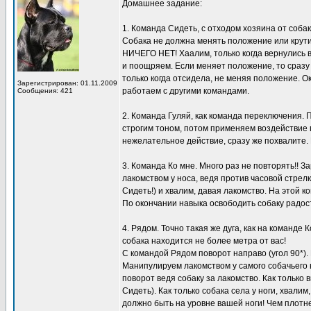
Домашнее задание:
1. Команда Сидеть, с отходом хозяина от собак
Собака не должна менять положение или крути
НИЧЕГО НЕТ! Хаалим, только когда вернулись в 
и поощряем. Если меняет положение, то сразу
только когда отсидела, не меняя положение. О
Зарегистрирован: 01.11.2009
работаем с другими командами.
Сообщения: 421
2. Команда Гуляй, как команда переключения.
строгим тоном, потом применяем воздействие п
нежелательное действие, сразу же похвалите.
3. Команда Ко мне. Много раз не повторять!! 
лакомством у носа, ведя против часовой стрел
Сидеть!) и хвалим, давая лакомство. На этой к
По окончании навыка освободить собаку радос
4. Рядом. Точно такая же дуга, как на команде
собака находится не более метра от вас!
С командой Рядом поворот направо (угол 90*). 
Манипулируем лакомством у самого собачьего н
поворот ведя собаку за лакомство. Как только
Сидеть). Как только собака села у ноги, хвали
должно быть на уровне вашей ноги! Чем плотне