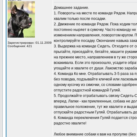
Домашнее задание.
1. Повороты на месте по команде Рядом. Направ
хвалим только после посадки.
2. Движение по команде Рядом. Пока ходим толь
постоянно ныряет в сумочку. Часто команду не
изменением направления, поворотом кругом. 
контролируйте посадку. Окончание навыка зак
Зарегистрирован: 01.11.2009
3. Выдержка на команде Сидеть. Отходите от с
Сообщения: 421
прыгайте, приседайте, бегайте, машите рукам
на прежнее место, направлением в ту же сторо
вскакивала. Если это произошло, усадите обра
угощайте и хвалите от души. Лакомство зараб
4. Команда Ко мне. Отрабатывать 3-5 раза за п
без поводка, подзывайте кличкой или ласковым
одному кусочку из скмочки, со словами одобре
отпустите радостной командой Гуляй.
5. Продолжайте отрабатывать связку Сидеть-Сто
вперед. Лапки - как приклеенные, собака не д
правильное положение, тут же хвалите и выдава
отпускайте радостным Гуляй. Отрабатывать дом
6. Команда переключения Гуляй подается строг
радостно хвалите!
Любое внимание собаки к вам на прогулке (без 