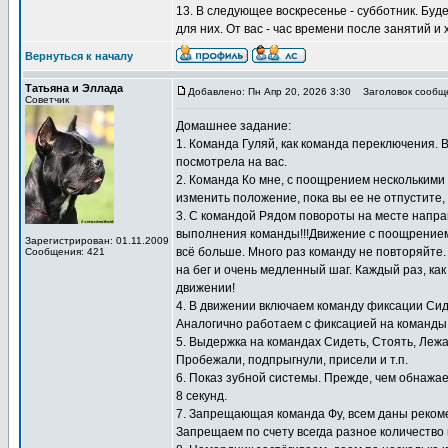
13. В следующее воскресенье - субботник. Буд
для них. От вас - час времени после занятий и
Вернуться к началу
Татьяна и Эллада
Добавлено: Пн Апр 20, 2026 3:30
Заголовок сообщ
Советчик
Домашнее задание:
1. Команда Гуляй, как команда переключения. 
посмотрела на вас.
2. Команда Ко мне, с поощрением несколькими к
изменить положение, пока вы ее не отпустите,
3. С командой Рядом повороты на месте направ
выполнения команды!!!Движение с поощрением 
Зарегистрирован: 01.11.2009
всё больше. Много раз команду не повторяйте
Сообщения: 421
на бег и очень медленный шаг. Каждый раз, как
движении!
4. В движении включаем команду фиксации Сид
Аналогично работаем с фиксацией на команды 
5. Выдержка на командах Сидеть, Стоять, Лежа
Пробежали, подпрыгнули, присели и т.п.
6. Показ зубной системы. Прежде, чем обнажае
8 секунд.
7. Запрещающая команда Фу, всем даны реком
Запрещаем по счету всегда разное количество 