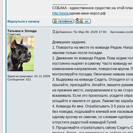
_________________
СОБАКА - единственное существо на этой план
http://www.
щенки-кане-корсо.рф
Вернуться к началу
Татьяна и Эллада
Добавлено: Пн Мар 09, 2026 17:00
Заголовок сооб
Советчик
Домашнее задание.
1. Повороты на месте по команде Рядом. Направ
хвалим только после посадки.
2. Движение по команде Рядом. Пока ходим толь
постоянно ныряет в сумочку. Часто команду не
изменением направления, поворотом кругом. 
контролируйте посадку. Окончание навыка зак
Зарегистрирован: 01.11.2009
3. Выдержка на команде Сидеть. Отходите от с
Сообщения: 421
прыгайте, приседайте, бегайте, машите рукам
на прежнее место, направлением в ту же сторо
вскакивала. Если это произошло, усадите обра
угощайте и хвалите от души. Лакомство зараб
4. Команда Ко мне. Отрабатывать 3-5 раза за п
без поводка, подзывайте кличкой или ласковым
одному кусочку из скмочки, со словами одобре
отпустите радостной командой Гуляй.
5. Продолжайте отрабатывать связку Сидеть-Сто