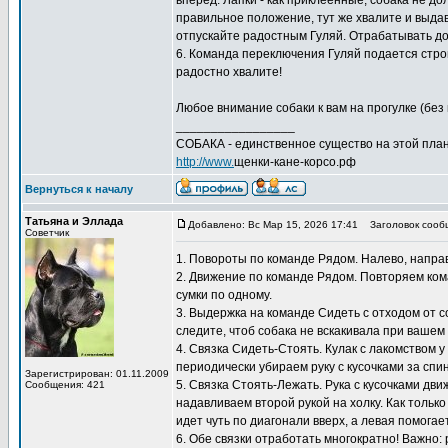
вперед. Лапки - как приклеенные, собака не д
правильное положение, тут же хвалите и выдава
отпускайте радостным Гуляй. Отрабатывать дом
6. Команда переключения Гуляй подается строг
радостно хвалите!
Любое внимание собаки к вам на прогулке (без 
_________________
СОБАКА - единственное существо на этой план
http://www.
щенки-кане-корсо.рф
Вернуться к началу
Татьяна и Эллада
Добавлено: Вс Мар 15, 2026 17:41
Заголовок сооб
Советчик
1. Повороты по команде Рядом. Налево, направо
2. Движение по команде Рядом. Повторяем кома
сумки по одному.
3. Выдержка на команде Сидеть с отходом от с
следите, чтоб собака не вскакивала при вашем
4. Связка Сидеть-Стоять. Кулак с лакомством 
периодически убираем руку с кусочками за спи
Зарегистрирован: 01.11.2009
5. Связка Стоять-Лежать. Рука с кусочками дв
Сообщения: 421
надавливаем второй рукой на холку. Как только
идет чуть по диагонали вверх, а левая помогает
6. Обе связки отработать многократно! Важно: 