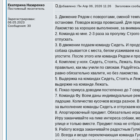
Екатерина Назаренко
Добавлено: Пн Апр 06, 2026 11:26
Заголовок сообщ
Постоянный посетитель
1. Движение Рядом с поворотами, сменой темпа
Зарегистрирован:
остановке. Поводок всегда провисший. Для при
06.05.2023
Сообщения: 30
Лакомство за хорошее выполнение, за внимание
2. Команда ко мне. 2-3 раза за прогулку. Стро
отпускать.
3. В движении подаем команду Сидеть. И прод
собака срывается с места, бегом усаживаем на
угостите. После этого или команда Рядом и пр
4. Комплекс у ноги. Сидеть, Стоять, Лежать. 
правильно, как мы учили по связкам. Радуйтесь
равно обязательно хвалите, но без лакомства.
5. Выдержка на командах Сидеть, Стоять и Ле
выдержке на команде Лежать.
6. Показ прикуса доводим постепенно до 7 сек
7. Команда Фу. Всем даны индивидуальные ре
ладошке. Количество кусочков всегда разное. В
за выполнение команды Сидеть и отпускаем ко
8. Апортировочный предмет. Обязательно игра
Игру заканчивайте на пике интереса собаки, мо
улице и только вместе. Предмет пока не отбра
9. Работу всегда заканчивайте радостным Гул
10. Всегда и везде переключающая команда Гу