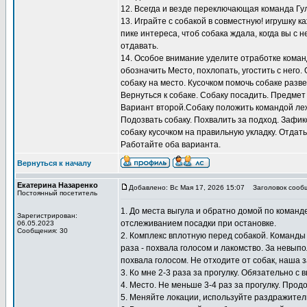
12. Всегда и везде переключающая команда Гу
13. Играйте с собакой в совместную! игрушку к
пике интереса, чтоб собака ждала, когда вы с н
отдавать.
14. Особое внимание уделите отработке коман
обозначить Место, похлопать, угостить с него.
собаку на место. Кусочком помочь собаке разв
Вернуться к собаке. Собаку посадить. Предмет
Вариант второй.Собаку положить командой лежа
Подозвать собаку. Похвалить за подход. Зафи
собаку кусочком на правильную укладку. Отдать
Работайте оба варианта.
Вернуться к началу
Екатерина Назаренко
Добавлено: Вс Мая 17, 2026 15:07
Заголовок сооб
Постоянный посетитель
1. До места выгула и обратно домой по коман
Зарегистрирован:
отслеживанием посадки при остановке.
06.05.2023
Сообщения: 30
2. Комплекс вплотную перед собакой. Команды
раза - похвала голосом и лакомство. За невып
похвала голосом. Не отходите от собак, наша 
3. Ко мне 2-3 раза за прогулку. Обязательно с 
4. Место. Не меньше 3-4 раз за прогулку. Прод
5. Меняйте локации, используйте раздражител