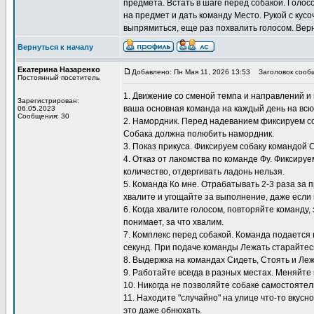
предмета. Встать в шаге перед собакой. Голос
на предмет и дать команду Место. Рукой с кусо
выпрямиться, еще раз похвалить голосом. Верн
Вернуться к началу
Екатерина Назаренко
Добавлено: Пн Мая 11, 2026 13:53
Заголовок сооб
Постоянный посетитель
1. Движение со сменой темпа и направлений и 
Зарегистрирован:
ваша основная команда на каждый день на всю
06.05.2023
Сообщения: 30
2. Намордник. Перед надеванием фиксируем со
Собака должна полюбить намордник.
3. Показ прикуса. Фиксируем собаку командой 
4. Отказ от лакомства по команде Фу. Фиксиру
количество, отдергивать ладонь нельзя.
5. Команда Ко мне. Отрабатывать 2-3 раза за 
хвалите и угощайте за выполнение, даже если 
6. Когда хвалите голосом, повторяйте команду,
понимает, за что хвалим.
7. Комплекс перед собакой. Команда подается 
секунд. При подаче команды Лежать старайтесь
8. Выдержка на командах Сидеть, Стоять и Ле
9. Работайте всегда в разных местах. Меняйте 
10. Никогда не позволяйте собаке самостоятел
11. Находите "случайно" на улице что-то вкусн
это даже обнюхать.