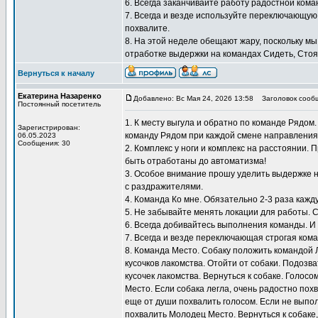
6. Всегда заканчивайте работу радостной кома
7. Всегда и везде используйте переключающую
похвалите.
8. На этой неделе обещают жару, поскольку мы
отработке выдержки на командах Сидеть, Стоят
Вернуться к началу
Екатерина Назаренко
Добавлено: Вс Мая 24, 2026 13:58
Заголовок сооб
Постоянный посетитель
1. К месту выгула и обратно по команде Рядом
Зарегистрирован:
команду Рядом при каждой смене направления
06.05.2023
Сообщения: 30
2. Комплекс у ноги и комплекс на расстоянии.
быть отработаны до автоматизма!
3. Особое внимание прошу уделить выдержке н
с раздражителями.
4. Команда Ко мне. Обязательно 2-3 раза кажду
5. Не забывайте менять локации для работы. 
6. Всегда добивайтесь выполнения команды. И
7. Всегда и везде переключающая строгая кома
8. Команда Место. Собаку положить командой 
кусочков лакомства. Отойти от собаки. Подозв
кусочек лакомства. Вернуться к собаке. Голосо
Место. Если собака легла, очень радостно похв
еще от души похвалить голосом. Если не выпол
похвалить Молодец Место. Вернуться к собаке,