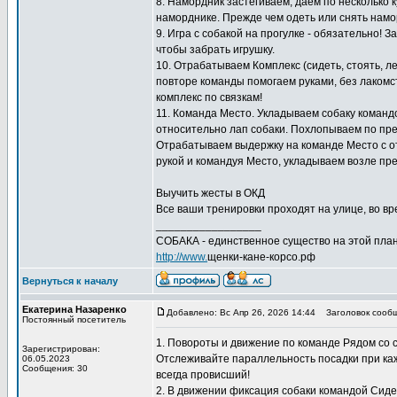
8. Намордник застёгиваем, даем по несколько к
наморднике. Прежде чем одеть или снять намо
9. Игра с собакой на прогулке - обязательно! 
чтобы забрать игрушку.
10. Отрабатываем Комплекс (сидеть, стоять, л
повторе команды помогаем руками, без лакомс
комплекс по связкам!
11. Команда Место. Укладываем собаку команд
относительно лап собаки. Похлопываем по пред
Отрабатываем выдержку на команде Место с отх
рукой и командуя Место, укладываем возле пре
Выучить жесты в ОКД
Все ваши тренировки проходят на улице, во вре
_________________
СОБАКА - единственное существо на этой план
http://www.
щенки-кане-корсо.рф
Вернуться к началу
Екатерина Назаренко
Добавлено: Вс Апр 26, 2026 14:44
Заголовок сообщ
Постоянный посетитель
1. Повороты и движение по команде Рядом со
Зарегистрирован:
Отслеживайте параллельность посадки при кажд
06.05.2023
Сообщения: 30
всегда провисший!
2. В движении фиксация собаки командой Сиде