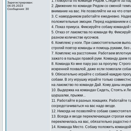
1. Повороты по команде Рядом. Следите за па
Зарегистрирован:
2. Движение по команде Рядом со сменой темп
06.05.2023
Сообщения: 30
внимание на вас. Не позволяйте ни на что отв
3. С намордником работайте ежедневно. Надев
положительные эмоции. Перед надеванием и с
4. Показ прикуса. Фиксируйте собаку командой
5. Отказ от лакомства по команде Фу. Фиксиру
разном количестве кусочков.
6. Комплекс у ноги. При самостоятельном выпо
строгий повтор команды и помощь руками, без 
7. Комплекс на расстоянии. Работаем вплотную
зажато в пальцах правой руки. Команду даем г
8. Команда Ко мне пару раз за прогулку. Стро
искренней похвалой, даже если помогали собак
9. Обязательно играйте с собакой каждую прогу
собаки. В эту игрушку играйте только совместн
на лакомство по команде Дай. Кому даны инди
10. Выдержка на командах Сидеть, Стоять и Ле
шуршалки, прыжки...
11. Работайте в разных локациях. Работайте т
сосредотачиваться на вас надо везде.
12. Никогда не позволяйте собаке самостоятел
13. Всегда и везде переключающая строгая ко
переключилась на вас, обязательно радостно 
14. Команда Место. Собаку положить командой