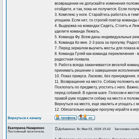
возвращении не допускайте изменения положен
отойдите, и так, пока не получится. Если полу
3. Комплекс у ноги. Старайтесь работать в тем
угощаем. Если нет, то строгий повтор команды 
4. Выдержка на командах Сидеть, Стоять и Ле
уделите команде Лежать.
5. Команда Фу. Всем даны индивидуальные ре
6. Команда Ко мне. 2-3 раза за прогулку. Радос
7. Перед зеркалом выучить жесты для показа к
8. Команда Гуляй как команда переключения - 
радостная похвала.
9. Работа всегда заканчивается веселой коман
принимать решение о завершении исполнения
10. Показ прикуса. Ласково, без принуждения, 
11. Возвращение на место. Собаку положить ко
Похлопать по предмету, угостить с него. Важно
перед собакой. В одном шаге. Голосом и жестом
правой руке подвести собаку на место и положи
Вернуться на место, еще хвалить и угощать с м
12. Обязательно каждую прогулку играйте в игр
Вернуться к началу
Екатерина Назаренко
Добавлено: Вс Мая 03, 2026 15:42
Заголовок сооб
Постоянный посетитель