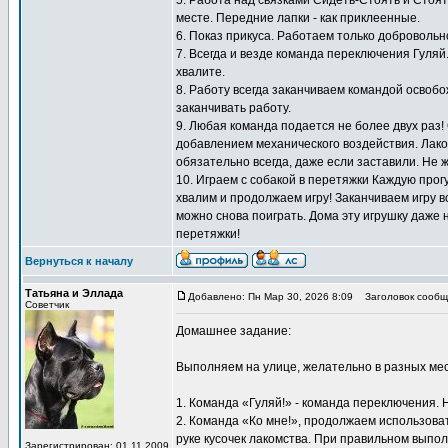
5. Работа над связками Сидеть-Стоять и Стоят
месте. Передние лапки - как приклеенные.
6. Показ прикуса. Работаем только добровольн
7. Всегда и везде команда переключения Гуляй
хвалите.
8. Работу всегда заканчиваем командой освоб
заканчивать работу.
9. Любая команда подается не более двух раз!
добавлением механического воздействия. Лаком
обязательно всегда, даже если заставили. Не 
10. Играем с собакой в перетяжки Каждую прогу
хвалим и продолжаем игру! Заканчиваем игру вс
можно снова поиграть. Дома эту игрушку даже 
перетяжки!
Вернуться к началу
Татьяна и Эллада
Добавлено: Пн Мар 30, 2026 8:09
Заголовок сообщ
Советчик
Домашнее задание:
Выполняем на улице, желательно в разных мес
1. Команда «Гуляй!» - команда переключения. 
2. Команда «Ко мне!», продолжаем использоват
руке кусочек лакомства. При правильном выпол
Зарегистрирован: 01.11.2009