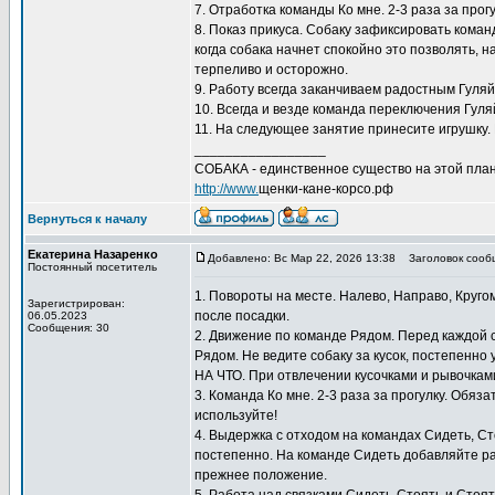
7. Отработка команды Ко мне. 2-3 раза за прог
8. Показ прикуса. Собаку зафиксировать коман
когда собака начнет спокойно это позволять, 
терпеливо и осторожно.
9. Работу всегда заканчиваем радостным Гуляй
10. Всегда и везде команда переключения Гуляй
11. На следующее занятие принесите игрушку. 
_________________
СОБАКА - единственное существо на этой план
http://www.
щенки-кане-корсо.рф
Вернуться к началу
Екатерина Назаренко
Добавлено: Вс Мар 22, 2026 13:38
Заголовок сооб
Постоянный посетитель
1. Повороты на месте. Налево, Направо, Круго
Зарегистрирован:
после посадки.
06.05.2023
Сообщения: 30
2. Движение по команде Рядом. Перед каждой
Рядом. Не ведите собаку за кусок, постепенно
НА ЧТО. При отвлечении кусочками и рывочкам
3. Команда Ко мне. 2-3 раза за прогулку. Обяз
используйте!
4. Выдержка с отходом на командах Сидеть, С
постепенно. На команде Сидеть добавляйте ра
прежнее положение.