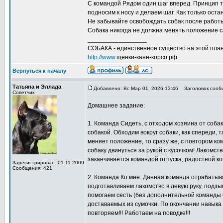
С командой Рядом один шаг вперед. Принцип то
подносим к носу и делаем шаг. Как только ост
Не забывайте освобождать собак после работы
Собака никогда не должна менять положение с
_________________
СОБАКА - единственное существо на этой план
http://www.
щенки-кане-корсо.рф
Вернуться к началу
Татьяна и Эллада
Добавлено: Вс Мар 01, 2026 13:46
Заголовок сооб
Советчик
Домашнее задание:
1. Команда Сидеть, с отходом хозяина от собак
собакой. Обходим вокруг собаки, как спереди, 
меняет положение, то сразу же, с повтором ко
собаку двинуться за рукой с кусочком! Лакомст
заканчивается командой отпуска, радостной к
Зарегистрирован: 01.11.2009
Сообщения: 421
2. Команда Ко мне. Данная команда отрабатыва
подготавливаем лакомство в левую руку, подзы
помогаем сесть (без дополнительной команды С
доставаемых из сумочки. По окончании навыка
повторяем!!! Работаем на поводке!!!