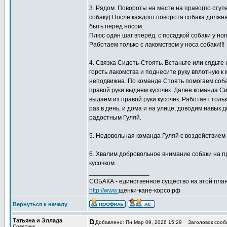
3. Рядом. Повороты на месте на право(по ступен
собаку).После каждого поворота собака должна
быть перед носом.
Плюс один шаг вперёд, с посадкой собаки у но
Работаем только с лакомством у носа собаки!!!
4. Связка Сидеть-Стоять. Встаньте или сядьте 
горсть лакомства и поднесите руку вплотную к 
неподвижна. По команде Стоять помогаем собак
правой руки выдаем кусочек. Далее команда Си
выдаем из правой руки кусочек. Работает тол
раз в день, и дома и на улице, доводим навык 
радостным Гуляй.
5. Недовольная команда Гуляй с воздействием п
6. Хвалим добровольное внимание собаки на пр
кусочком.
_________________
СОБАКА - единственное существо на этой план
http://www.
щенки-кане-корсо.рф
Вернуться к началу
Татьяна и Эллада
Добавлено: Пн Мар 09, 2026 15:29
Заголовок сооб
Советчик