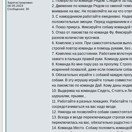
1. Повороты по команде Рядом. Следите за па
Зарегистрирован:
2. Движение по команде Рядом со сменой темп
06.05.2023
Сообщения: 30
внимание на вас. Не позволяйте ни на что отв
3. С намордником работайте ежедневно. Надев
положительные эмоции. Перед надеванием и с
4. Показ прикуса. Фиксируйте собаку командой
5. Отказ от лакомства по команде Фу. Фиксиру
разном количестве кусочков.
6. Комплекс у ноги. При самостоятельном выпо
строгий повтор команды и помощь руками, без 
7. Комплекс на расстоянии. Работаем вплотную
зажато в пальцах правой руки. Команду даем г
8. Команда Ко мне пару раз за прогулку. Стро
искренней похвалой, даже если помогали собак
9. Обязательно играйте с собакой каждую прогу
собаки. В эту игрушку играйте только совместн
на лакомство по команде Дай. Кому даны инди
10. Выдержка на командах Сидеть, Стоять и Ле
шуршалки, прыжки...
11. Работайте в разных локациях. Работайте т
сосредотачиваться на вас надо везде.
12. Никогда не позволяйте собаке самостоятел
13. Всегда и везде переключающая строгая ко
переключилась на вас, обязательно радостно 
14. Команда Место. Собаку положить командой