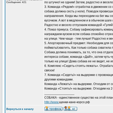
по штучно! не одним! Затем, радостно и весел
Сообщения: 421
3. Команда «Рядом!» отработка в движении со
собака должна сесть у ноги). Поводок провисш
направления. Когда мы переходим на бег мы соб
кусочком. А вот в медленном и в обычном шаге
Радостно и весело отпускаем командой «Гуляй
4. Показ прикуса. Собаку зафиксировать кома
награждаем куском если собака спокойно отре
на улице. Чем чаще - тем лучше! Радостно и в
5. Апортировочный предмет. Необходим для с
поймать/схватить. Как только собака схватила 
Собака должна понимать, за то, что она отдала
интереса собаки, команда «Дай!», затем чуть
только на улице! Дома собака ее не видит, не и
6. Комплекс «Сидеть-стоять-лежать». Отрабат
связок!
7. Команда «Сидеть!» на выдержке с провокаци
другими командами.
Команда «Лежать!» на выдержке. Отходим от со
Команда «Стоять!» на выдержке. Отходим на 2-
_________________
СОБАКА - единственное существо на этой план
http://www.
щенки-кане-корсо.рф
Вернуться к началу