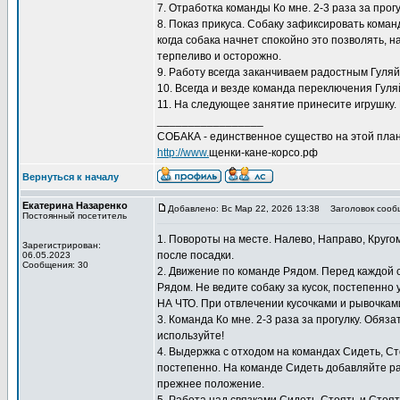
7. Отработка команды Ко мне. 2-3 раза за прог
8. Показ прикуса. Собаку зафиксировать коман
когда собака начнет спокойно это позволять, 
терпеливо и осторожно.
9. Работу всегда заканчиваем радостным Гуляй
10. Всегда и везде команда переключения Гуляй
11. На следующее занятие принесите игрушку. 
_________________
СОБАКА - единственное существо на этой план
http://www.
щенки-кане-корсо.рф
Вернуться к началу
Екатерина Назаренко
Добавлено: Вс Мар 22, 2026 13:38
Заголовок сооб
Постоянный посетитель
1. Повороты на месте. Налево, Направо, Круго
Зарегистрирован:
после посадки.
06.05.2023
Сообщения: 30
2. Движение по команде Рядом. Перед каждой
Рядом. Не ведите собаку за кусок, постепенно
НА ЧТО. При отвлечении кусочками и рывочкам
3. Команда Ко мне. 2-3 раза за прогулку. Обяз
используйте!
4. Выдержка с отходом на командах Сидеть, С
постепенно. На команде Сидеть добавляйте ра
прежнее положение.