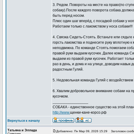
3. Рядом. Повороты на месте на право(по ступен
собаку).После каждого поворота собака должна
быть перед носом.
Плюс один шаг вперёд, с посадкой собаки у но
Работаем только с лакомством у носа собаки!!!
4. Связка Сидеть-Стоять. Встаньте или сядьте 
горсть лакомства и поднесите руку вплотную к 
неподвижна. По команде Стоять помогаем собак
правой руки выдаем кусочек. Далее команда Си
выдаем из правой руки кусочек. Работает тол
раз в день, и дома и на улице, доводим навык 
радостным Гуляй.
5. Недовольная команда Гуляй с воздействием п
6. Хвалим добровольное внимание собаки на пр
кусочком.
_________________
СОБАКА - единственное существо на этой план
http://www.
щенки-кане-корсо.рф
Вернуться к началу
Татьяна и Эллада
Добавлено: Пн Мар 09, 2026 15:29
Заголовок сооб
Советчик