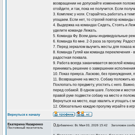
возвращении не допускайте изменения положен
отойдите, и так, пока не получится. Если полу
3. Комплекс у ноги. Старайтесь работать в тем
угощаем. Если нет, то строгий повтор команды 
4. Выдержка на командах Сидеть, Стоять и Ле
уделите команде Лежать.
5. Команда Фу. Всем даны индивидуальные ре
6. Команда Ко мне. 2-3 раза за прогулку. Радос
7. Перед зеркалом выучить жесты для показа к
8. Команда Гуляй как команда переключения - 
радостная похвала.
9. Работа всегда заканчивается веселой коман
принимать решение о завершении исполнения
10. Показ прикуса. Ласково, без принуждения, 
11. Возвращение на место. Собаку положить ко
Похлопать по предмету, угостить с него. Важно
перед собакой. В одном шаге. Голосом и жестом
правой руке подвести собаку на место и положи
Вернуться на место, еще хвалить и угощать с м
12. Обязательно каждую прогулку играйте в игр
Вернуться к началу
Екатерина Назаренко
Добавлено: Вс Мая 03, 2026 15:42
Заголовок сооб
Постоянный посетитель