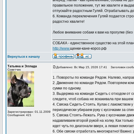
вперед. Лапки - как приклеенные, собака не д
правильное положение, тут же хвалите и выдава
отпускайте радостным Гуляй. Отрабатывать дом
6. Команда переключения Гуляй подается строг
радостно хвалите!
Любое внимание собаки к вам на прогулке (без 
_________________
СОБАКА - единственное существо на этой план
http://www.
щенки-кане-корсо.рф
Вернуться к началу
Татьяна и Эллада
Добавлено: Вс Мар 15, 2026 17:41
Заголовок сооб
Советчик
1. Повороты по команде Рядом. Налево, направо
2. Движение по команде Рядом. Повторяем кома
сумки по одному.
3. Выдержка на команде Сидеть с отходом от с
следите, чтоб собака не вскакивала при вашем
4. Связка Сидеть-Стоять. Кулак с лакомством 
периодически убираем руку с кусочками за спи
Зарегистрирован: 01.11.2009
5. Связка Стоять-Лежать. Рука с кусочками дв
Сообщения: 421
надавливаем второй рукой на холку. Как только
идет чуть по диагонали вверх, а левая помогает
6. Обе связки отработать многократно! Важно: 