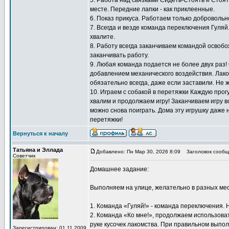
5. Работа над связками Сидеть-Стоять и Стоят
месте. Передние лапки - как приклеенные.
6. Показ прикуса. Работаем только добровольн
7. Всегда и везде команда переключения Гуляй
хвалите.
8. Работу всегда заканчиваем командой освоб
заканчивать работу.
9. Любая команда подается не более двух раз!
добавлением механического воздействия. Лаком
обязательно всегда, даже если заставили. Не 
10. Играем с собакой в перетяжки Каждую прогу
хвалим и продолжаем игру! Заканчиваем игру вс
можно снова поиграть. Дома эту игрушку даже 
перетяжки!
Вернуться к началу
Татьяна и Эллада
Добавлено: Пн Мар 30, 2026 8:09
Заголовок сообщ
Советчик
Домашнее задание:
Выполняем на улице, желательно в разных мес
1. Команда «Гуляй!» - команда переключения. 
2. Команда «Ко мне!», продолжаем использоват
руке кусочек лакомства. При правильном выпол
Зарегистрирован: 01.11.2009