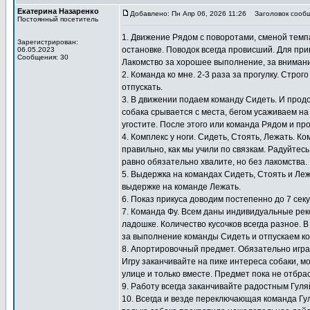
Екатерина Назаренко
Добавлено: Пн Апр 06, 2026 11:26
Заголовок сообщ
Постоянный посетитель
1. Движение Рядом с поворотами, сменой темпа
Зарегистрирован:
остановке. Поводок всегда провисший. Для при
06.05.2023
Сообщения: 30
Лакомство за хорошее выполнение, за внимание
2. Команда ко мне. 2-3 раза за прогулку. Стро
отпускать.
3. В движении подаем команду Сидеть. И прод
собака срывается с места, бегом усаживаем на
угостите. После этого или команда Рядом и пр
4. Комплекс у ноги. Сидеть, Стоять, Лежать. 
правильно, как мы учили по связкам. Радуйтесь
равно обязательно хвалите, но без лакомства.
5. Выдержка на командах Сидеть, Стоять и Ле
выдержке на команде Лежать.
6. Показ прикуса доводим постепенно до 7 сек
7. Команда Фу. Всем даны индивидуальные ре
ладошке. Количество кусочков всегда разное. В
за выполнение команды Сидеть и отпускаем ко
8. Апортировочный предмет. Обязательно игра
Игру заканчивайте на пике интереса собаки, мо
улице и только вместе. Предмет пока не отбра
9. Работу всегда заканчивайте радостным Гул
10. Всегда и везде переключающая команда Гу