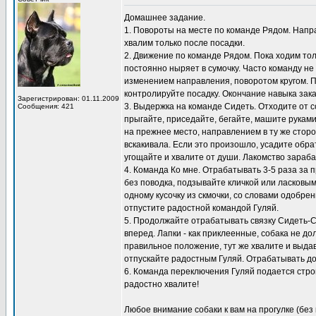
Домашнее задание.
1. Повороты на месте по команде Рядом. Направ
хвалим только после посадки.
2. Движение по команде Рядом. Пока ходим толь
постоянно ныряет в сумочку. Часто команду не
изменением направления, поворотом кругом. 
контролируйте посадку. Окончание навыка зак
Зарегистрирован: 01.11.2009
3. Выдержка на команде Сидеть. Отходите от с
Сообщения: 421
прыгайте, приседайте, бегайте, машите рукам
на прежнее место, направлением в ту же сторо
вскакивала. Если это произошло, усадите обра
угощайте и хвалите от души. Лакомство зараб
4. Команда Ко мне. Отрабатывать 3-5 раза за п
без поводка, подзывайте кличкой или ласковым
одному кусочку из скмочки, со словами одобре
отпустите радостной командой Гуляй.
5. Продолжайте отрабатывать связку Сидеть-Сто
вперед. Лапки - как приклеенные, собака не д
правильное положение, тут же хвалите и выдава
отпускайте радостным Гуляй. Отрабатывать дом
6. Команда переключения Гуляй подается строг
радостно хвалите!
Любое внимание собаки к вам на прогулке (без 