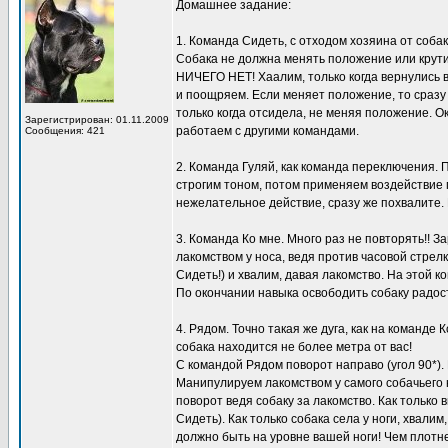
Домашнее задание:
1. Команда Сидеть, с отходом хозяина от собак
Собака не должна менять положение или крути
НИЧЕГО НЕТ! Хаалим, только когда вернулись в 
и поощряем. Если меняет положение, то сразу
только когда отсидела, не меняя положение. О
Зарегистрирован: 01.11.2009
работаем с другими командами.
Сообщения: 421
2. Команда Гуляй, как команда переключения.
строгим тоном, потом применяем воздействие п
нежелательное действие, сразу же похвалите.
3. Команда Ко мне. Много раз не повторять!! 
лакомством у носа, ведя против часовой стрел
Сидеть!) и хвалим, давая лакомство. На этой к
По окончании навыка освободить собаку радос
4. Рядом. Точно такая же дуга, как на команде
собака находится не более метра от вас!
С командой Рядом поворот направо (угол 90*). 
Манипулируем лакомством у самого собачьего н
поворот ведя собаку за лакомство. Как только
Сидеть). Как только собака села у ноги, хвали
должно быть на уровне вашей ноги! Чем плотне