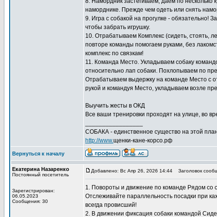
8. Намордник застёгиваем, даем по несколько к
наморднике. Прежде чем одеть или снять намо
9. Игра с собакой на прогулке - обязательно! 
чтобы забрать игрушку.
10. Отрабатываем Комплекс (сидеть, стоять, л
повторе команды помогаем руками, без лакомс
комплекс по связкам!
11. Команда Место. Укладываем собаку команд
относительно лап собаки. Похлопываем по пред
Отрабатываем выдержку на команде Место с отх
рукой и командуя Место, укладываем возле пре
Выучить жесты в ОКД
Все ваши тренировки проходят на улице, во вре
_________________
СОБАКА - единственное существо на этой план
http://www.
щенки-кане-корсо.рф
Вернуться к началу
Екатерина Назаренко
Добавлено: Вс Апр 26, 2026 14:44
Заголовок сообщ
Постоянный посетитель
1. Повороты и движение по команде Рядом со
Зарегистрирован:
Отслеживайте параллельность посадки при кажд
06.05.2023
Сообщения: 30
всегда провисший!
2. В движении фиксация собаки командой Сиде