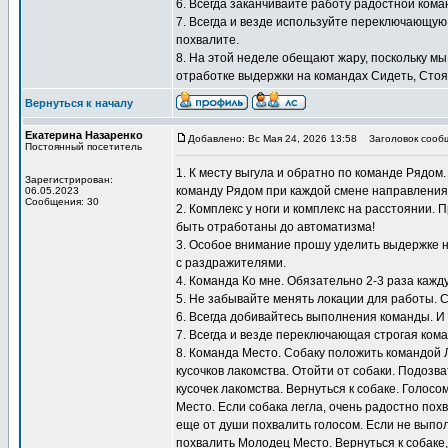
6. Всегда заканчивайте работу радостной кома
7. Всегда и везде используйте переключающую
похвалите.
8. На этой неделе обещают жару, поскольку мы
отработке выдержки на командах Сидеть, Стоят
Вернуться к началу
Екатерина Назаренко
Добавлено: Вс Мая 24, 2026 13:58
Заголовок сооб
Постоянный посетитель
1. К месту выгула и обратно по команде Рядом
Зарегистрирован:
команду Рядом при каждой смене направления
06.05.2023
Сообщения: 30
2. Комплекс у ноги и комплекс на расстоянии.
быть отработаны до автоматизма!
3. Особое внимание прошу уделить выдержке н
с раздражителями.
4. Команда Ко мне. Обязательно 2-3 раза кажду
5. Не забывайте менять локации для работы. 
6. Всегда добивайтесь выполнения команды. И
7. Всегда и везде переключающая строгая кома
8. Команда Место. Собаку положить командой 
кусочков лакомства. Отойти от собаки. Подозв
кусочек лакомства. Вернуться к собаке. Голосо
Место. Если собака легла, очень радостно похв
еще от души похвалить голосом. Если не выпол
похвалить Молодец Место. Вернуться к собаке,