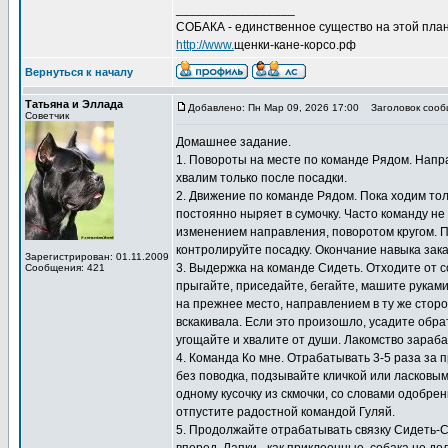
_________________
СОБАКА - единственное существо на этой план
http://www.
щенки-кане-корсо.рф
Вернуться к началу
Татьяна и Эллада
Добавлено: Пн Мар 09, 2026 17:00
Заголовок сооб
Советчик
Домашнее задание.
1. Повороты на месте по команде Рядом. Направ
хвалим только после посадки.
2. Движение по команде Рядом. Пока ходим толь
постоянно ныряет в сумочку. Часто команду не
изменением направления, поворотом кругом. 
контролируйте посадку. Окончание навыка зак
Зарегистрирован: 01.11.2009
3. Выдержка на команде Сидеть. Отходите от с
Сообщения: 421
прыгайте, приседайте, бегайте, машите рукам
на прежнее место, направлением в ту же сторо
вскакивала. Если это произошло, усадите обра
угощайте и хвалите от души. Лакомство зараб
4. Команда Ко мне. Отрабатывать 3-5 раза за п
без поводка, подзывайте кличкой или ласковым
одному кусочку из скмочки, со словами одобре
отпустите радостной командой Гуляй.
5. Продолжайте отрабатывать связку Сидеть-Сто