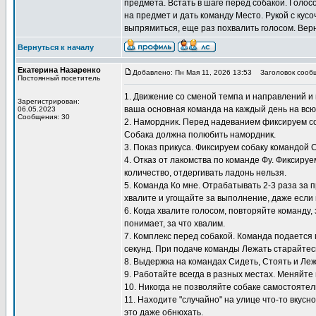
предмета. Встать в шаге перед собакой. Голос
на предмет и дать команду Место. Рукой с кусо
выпрямиться, еще раз похвалить голосом. Верн
Вернуться к началу
Екатерина Назаренко
Добавлено: Пн Мая 11, 2026 13:53
Заголовок сооб
Постоянный посетитель
1. Движение со сменой темпа и направлений и 
Зарегистрирован:
ваша основная команда на каждый день на всю
06.05.2023
Сообщения: 30
2. Намордник. Перед надеванием фиксируем со
Собака должна полюбить намордник.
3. Показ прикуса. Фиксируем собаку командой 
4. Отказ от лакомства по команде Фу. Фиксиру
количество, отдергивать ладонь нельзя.
5. Команда Ко мне. Отрабатывать 2-3 раза за 
хвалите и угощайте за выполнение, даже если 
6. Когда хвалите голосом, повторяйте команду,
понимает, за что хвалим.
7. Комплекс перед собакой. Команда подается 
секунд. При подаче команды Лежать старайтесь
8. Выдержка на командах Сидеть, Стоять и Ле
9. Работайте всегда в разных местах. Меняйте 
10. Никогда не позволяйте собаке самостоятел
11. Находите "случайно" на улице что-то вкусн
это даже обнюхать.