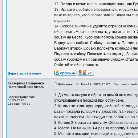
12. Всегда и везде переключающая команда Гу
13. Играйте с собакой в совместную! игрушку к
пике интереса, чтоб собака ждала, когда вы с н
отдавать.
14. Особое внимание уделите отработке коман
обозначить Место, похлопать, угостить с него.
собаку на место. Кусочком помочь собаке разв
Вернуться к собаке. Собаку посадить. Предмет
Вариант второй.Собаку положить командой лежа
Подозвать собаку. Похвалить за подход. Зафи
собаку кусочком на правильную укладку. Отдать
Работайте оба варианта.
Вернуться к началу
Екатерина Назаренко
Добавлено: Вс Мая 17, 2026 15:07
Заголовок сооб
Постоянный посетитель
1. До места выгула и обратно домой по коман
Зарегистрирован:
отслеживанием посадки при остановке.
06.05.2023
Сообщения: 30
2. Комплекс вплотную перед собакой. Команды
раза - похвала голосом и лакомство. За невып
похвала голосом. Не отходите от собак, наша 
3. Ко мне 2-3 раза за прогулку. Обязательно с 
4. Место. Не меньше 3-4 раз за прогулку. Прод
5. Меняйте локации, используйте раздражител