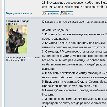
13. В следующее воскресенье - субботник. Буд
для них. От вас - час времени после занятий и
Вернуться к началу
Татьяна и Эллада
Добавлено: Пн Апр 20, 2026 3:30
Заголовок сообщ
Советчик
Домашнее задание:
1. Команда Гуляй, как команда переключения. 
посмотрела на вас.
2. Команда Ко мне, с поощрением несколькими к
изменить положение, пока вы ее не отпустите,
3. С командой Рядом повороты на месте направ
выполнения команды!!!Движение с поощрением 
Зарегистрирован: 01.11.2009
всё больше. Много раз команду не повторяйте
Сообщения: 421
на бег и очень медленный шаг. Каждый раз, как
движении!
4. В движении включаем команду фиксации Сид
Аналогично работаем с фиксацией на команды 
5. Выдержка на командах Сидеть, Стоять, Лежа
Пробежали, подпрыгнули, присели и т.п.
6. Показ зубной системы. Прежде, чем обнажае
8 секунд.
7. Запрещающая команда Фу, всем даны реком
Запрещаем по счету всегда разное количество 