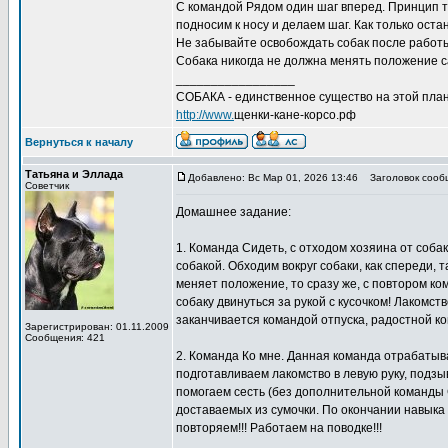
С командой Рядом один шаг вперед. Принцип то
подносим к носу и делаем шаг. Как только ост
Не забывайте освобождать собак после работы
Собака никогда не должна менять положение с
_________________
СОБАКА - единственное существо на этой план
http://www.
щенки-кане-корсо.рф
Вернуться к началу
Татьяна и Эллада
Добавлено: Вс Мар 01, 2026 13:46
Заголовок сооб
Советчик
Домашнее задание:
1. Команда Сидеть, с отходом хозяина от собак
собакой. Обходим вокруг собаки, как спереди, 
меняет положение, то сразу же, с повтором ко
собаку двинуться за рукой с кусочком! Лакомст
заканчивается командой отпуска, радостной к
Зарегистрирован: 01.11.2009
Сообщения: 421
2. Команда Ко мне. Данная команда отрабатыва
подготавливаем лакомство в левую руку, подзы
помогаем сесть (без дополнительной команды С
доставаемых из сумочки. По окончании навыка
повторяем!!! Работаем на поводке!!!