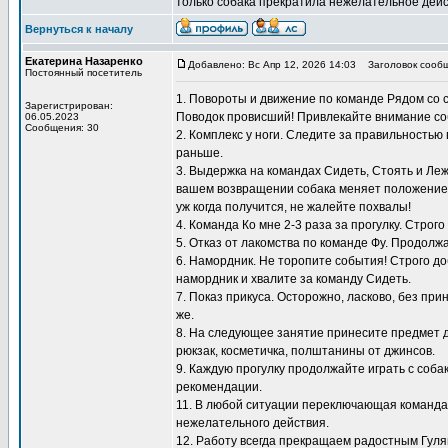
только собака прекратила нежелательное дейс
Вернуться к началу
Екатерина Назаренко
Добавлено: Вс Апр 12, 2026 14:03
Заголовок сообщ
Постоянный посетитель
1. Повороты и движение по команде Рядом со 
Зарегистрирован:
Поводок провисший! Привлекайте внимание со
06.05.2023
Сообщения: 30
2. Комплекс у ноги. Следите за правильностью
раньше.
3. Выдержка на командах Сидеть, Стоять и Ле
вашем возвращении собака меняет положение, 
уж когда получится, не жалейте похвалы!
4. Команда Ко мне 2-3 раза за прогулку. Строг
5. Отказ от лакомства по команде Фу. Продол
6. Намордник. Не торопите события! Строго до
намордник и хвалите за команду Сидеть.
7. Показ прикуса. Осторожно, ласково, без пр
же.
8. На следующее занятие принесите предмет д
рюкзак, косметичка, полштанины от джинсов.
9. Каждую прогулку продолжайте играть с соб
рекомендации.
11. В любой ситуации переключающая команда 
нежелательного действия.
12. Работу всегда прекращаем радостным Гуляй