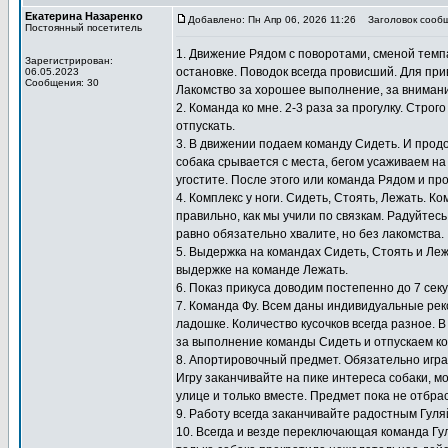
Екатерина Назаренко
Добавлено: Пн Апр 06, 2026 11:26
Заголовок сообщ
Постоянный посетитель
1. Движение Рядом с поворотами, сменой темпа
Зарегистрирован:
остановке. Поводок всегда провисший. Для при
06.05.2023
Сообщения: 30
Лакомство за хорошее выполнение, за внимание
2. Команда ко мне. 2-3 раза за прогулку. Стро
отпускать.
3. В движении подаем команду Сидеть. И прод
собака срывается с места, бегом усаживаем на
угостите. После этого или команда Рядом и пр
4. Комплекс у ноги. Сидеть, Стоять, Лежать. 
правильно, как мы учили по связкам. Радуйтесь
равно обязательно хвалите, но без лакомства.
5. Выдержка на командах Сидеть, Стоять и Ле
выдержке на команде Лежать.
6. Показ прикуса доводим постепенно до 7 сек
7. Команда Фу. Всем даны индивидуальные ре
ладошке. Количество кусочков всегда разное. В
за выполнение команды Сидеть и отпускаем ко
8. Апортировочный предмет. Обязательно игра
Игру заканчивайте на пике интереса собаки, мо
улице и только вместе. Предмет пока не отбра
9. Работу всегда заканчивайте радостным Гул
10. Всегда и везде переключающая команда Гу