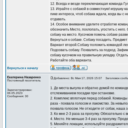
12. Всегда и везде переключающая команда Гу
13. Играйте с собакой в совместную! игрушку к
пике интереса, чтоб собака ждала, когда вы с н
отдавать.
14. Особое внимание уделите отработке коман
обозначить Место, похлопать, угостить с него.
собаку на место. Кусочком помочь собаке разв
Вернуться к собаке. Собаку посадить. Предмет
Вариант второй.Собаку положить командой лежа
Подозвать собаку. Похвалить за подход. Зафи
собаку кусочком на правильную укладку. Отдать
Работайте оба варианта.
Вернуться к началу
Екатерина Назаренко
Добавлено: Вс Мая 17, 2026 15:07
Заголовок сооб
Постоянный посетитель
1. До места выгула и обратно домой по коман
Зарегистрирован:
отслеживанием посадки при остановке.
06.05.2023
Сообщения: 30
2. Комплекс вплотную перед собакой. Команды
раза - похвала голосом и лакомство. За невып
похвала голосом. Не отходите от собак, наша 
3. Ко мне 2-3 раза за прогулку. Обязательно с 
4. Место. Не меньше 3-4 раз за прогулку. Прод
5. Меняйте локации, используйте раздражител