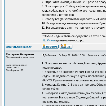
7. Отработка команды Ко мне. 2-3 раза за прог
8. Показ прикуса. Собаку зафиксировать коман
когда собака начнет спокойно это позволять, 
терпеливо и осторожно.
9. Работу всегда заканчиваем радостным Гуляй
10. Всегда и везде команда переключения Гуляй
11. На следующее занятие принесите игрушку. 
_________________
СОБАКА - единственное существо на этой план
http://www.
щенки-кане-корсо.рф
Вернуться к началу
Екатерина Назаренко
Добавлено: Вс Мар 22, 2026 13:38
Заголовок сооб
Постоянный посетитель
1. Повороты на месте. Налево, Направо, Круго
Зарегистрирован:
после посадки.
06.05.2023
Сообщения: 30
2. Движение по команде Рядом. Перед каждой
Рядом. Не ведите собаку за кусок, постепенно
НА ЧТО. При отвлечении кусочками и рывочкам
3. Команда Ко мне. 2-3 раза за прогулку. Обяз
используйте!
4. Выдержка с отходом на командах Сидеть, С
постепенно. На команде Сидеть добавляйте ра
прежнее положение.