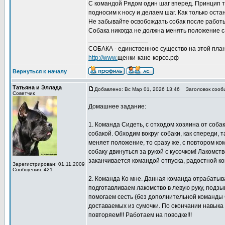
С командой Рядом один шаг вперед. Принцип то
подносим к носу и делаем шаг. Как только ост
Не забывайте освобождать собак после работы
Собака никогда не должна менять положение с
_________________
СОБАКА - единственное существо на этой план
http://www.
щенки-кане-корсо.рф
Вернуться к началу
Татьяна и Эллада
Добавлено: Вс Мар 01, 2026 13:46
Заголовок сооб
Советчик
Домашнее задание:
1. Команда Сидеть, с отходом хозяина от собак
собакой. Обходим вокруг собаки, как спереди, 
меняет положение, то сразу же, с повтором ко
собаку двинуться за рукой с кусочком! Лакомст
заканчивается командой отпуска, радостной к
Зарегистрирован: 01.11.2009
Сообщения: 421
2. Команда Ко мне. Данная команда отрабатыва
подготавливаем лакомство в левую руку, подзы
помогаем сесть (без дополнительной команды С
доставаемых из сумочки. По окончании навыка
повторяем!!! Работаем на поводке!!!