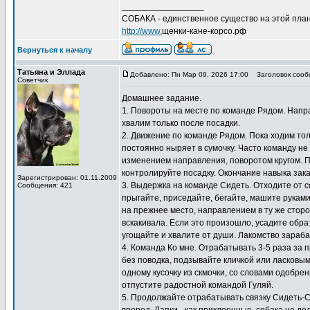
_________________
СОБАКА - единственное существо на этой план
http://www.
щенки-кане-корсо.рф
Вернуться к началу
Татьяна и Эллада
Добавлено: Пн Мар 09, 2026 17:00
Заголовок сооб
Советчик
Домашнее задание.
1. Повороты на месте по команде Рядом. Направ
хвалим только после посадки.
2. Движение по команде Рядом. Пока ходим толь
постоянно ныряет в сумочку. Часто команду не
изменением направления, поворотом кругом. 
контролируйте посадку. Окончание навыка зак
Зарегистрирован: 01.11.2009
3. Выдержка на команде Сидеть. Отходите от с
Сообщения: 421
прыгайте, приседайте, бегайте, машите рукам
на прежнее место, направлением в ту же сторо
вскакивала. Если это произошло, усадите обра
угощайте и хвалите от души. Лакомство зараб
4. Команда Ко мне. Отрабатывать 3-5 раза за п
без поводка, подзывайте кличкой или ласковым
одному кусочку из скмочки, со словами одобре
отпустите радостной командой Гуляй.
5. Продолжайте отрабатывать связку Сидеть-Сто