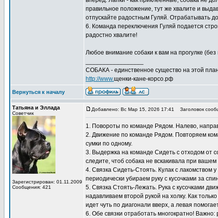
вперед. Лапки - как приклеенные, собака не д
правильное положение, тут же хвалите и выдава
отпускайте радостным Гуляй. Отрабатывать дом
6. Команда переключения Гуляй подается строг
радостно хвалите!
Любое внимание собаки к вам на прогулке (без 
_________________
СОБАКА - единственное существо на этой план
http://www.
щенки-кане-корсо.рф
Вернуться к началу
Татьяна и Эллада
Добавлено: Вс Мар 15, 2026 17:41
Заголовок сооб
Советчик
1. Повороты по команде Рядом. Налево, направо
2. Движение по команде Рядом. Повторяем кома
сумки по одному.
3. Выдержка на команде Сидеть с отходом от с
следите, чтоб собака не вскакивала при вашем
4. Связка Сидеть-Стоять. Кулак с лакомством 
периодически убираем руку с кусочками за спи
Зарегистрирован: 01.11.2009
5. Связка Стоять-Лежать. Рука с кусочками дв
Сообщения: 421
надавливаем второй рукой на холку. Как только
идет чуть по диагонали вверх, а левая помогает
6. Обе связки отработать многократно! Важно: 