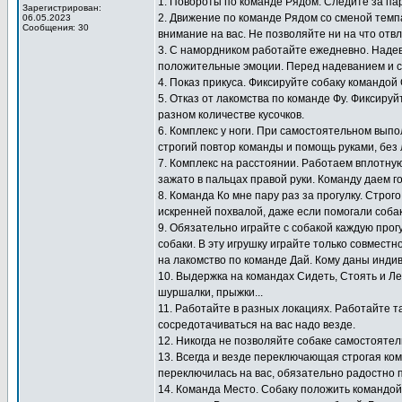
1. Повороты по команде Рядом. Следите за па
Зарегистрирован:
2. Движение по команде Рядом со сменой темп
06.05.2023
Сообщения: 30
внимание на вас. Не позволяйте ни на что отв
3. С намордником работайте ежедневно. Надев
положительные эмоции. Перед надеванием и с
4. Показ прикуса. Фиксируйте собаку командой
5. Отказ от лакомства по команде Фу. Фиксиру
разном количестве кусочков.
6. Комплекс у ноги. При самостоятельном выпо
строгий повтор команды и помощь руками, без 
7. Комплекс на расстоянии. Работаем вплотную
зажато в пальцах правой руки. Команду даем г
8. Команда Ко мне пару раз за прогулку. Стро
искренней похвалой, даже если помогали собак
9. Обязательно играйте с собакой каждую прогу
собаки. В эту игрушку играйте только совместн
на лакомство по команде Дай. Кому даны инди
10. Выдержка на командах Сидеть, Стоять и Ле
шуршалки, прыжки...
11. Работайте в разных локациях. Работайте т
сосредотачиваться на вас надо везде.
12. Никогда не позволяйте собаке самостоятел
13. Всегда и везде переключающая строгая ко
переключилась на вас, обязательно радостно 
14. Команда Место. Собаку положить командой