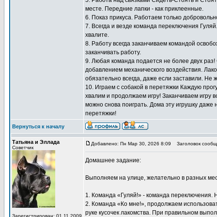
5. Работа над связками Сидеть-Стоять и Стоят
месте. Передние лапки - как приклеенные.
6. Показ прикуса. Работаем только добровольн
7. Всегда и везде команда переключения Гуляй
хвалите.
8. Работу всегда заканчиваем командой освоб
заканчивать работу.
9. Любая команда подается не более двух раз!
добавлением механического воздействия. Лаком
обязательно всегда, даже если заставили. Не 
10. Играем с собакой в перетяжки Каждую прогу
хвалим и продолжаем игру! Заканчиваем игру вс
можно снова поиграть. Дома эту игрушку даже 
перетяжки!
Вернуться к началу
Татьяна и Эллада
Добавлено: Пн Мар 30, 2026 8:09
Заголовок сообщ
Советчик
Домашнее задание:
Выполняем на улице, желательно в разных мес
1. Команда «Гуляй!» - команда переключения. 
2. Команда «Ко мне!», продолжаем использоват
руке кусочек лакомства. При правильном выпол
Зарегистрирован: 01.11.2009