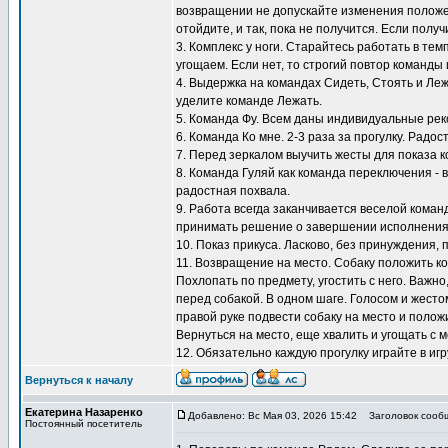
возвращении не допускайте изменения положен
отойдите, и так, пока не получится. Если полу
3. Комплекс у ноги. Старайтесь работать в тем
угощаем. Если нет, то строгий повтор команды 
4. Выдержка на командах Сидеть, Стоять и Ле
уделите команде Лежать.
5. Команда Фу. Всем даны индивидуальные ре
6. Команда Ко мне. 2-3 раза за прогулку. Радос
7. Перед зеркалом выучить жесты для показа к
8. Команда Гуляй как команда переключения - 
радостная похвала.
9. Работа всегда заканчивается веселой коман
принимать решение о завершении исполнения
10. Показ прикуса. Ласково, без принуждения, 
11. Возвращение на место. Собаку положить ко
Похлопать по предмету, угостить с него. Важно
перед собакой. В одном шаге. Голосом и жестом
правой руке подвести собаку на место и положи
Вернуться на место, еще хвалить и угощать с м
12. Обязательно каждую прогулку играйте в игр
Вернуться к началу
Екатерина Назаренко
Добавлено: Вс Мая 03, 2026 15:42
Заголовок сооб
Постоянный посетитель