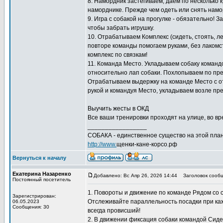
8. Намордник застёгиваем, даем по несколько к
наморднике. Прежде чем одеть или снять намо
9. Игра с собакой на прогулке - обязательно! 
чтобы забрать игрушку.
10. Отрабатываем Комплекс (сидеть, стоять, л
повторе команды помогаем руками, без лакомс
комплекс по связкам!
11. Команда Место. Укладываем собаку команд
относительно лап собаки. Похлопываем по пред
Отрабатываем выдержку на команде Место с отх
рукой и командуя Место, укладываем возле пре
Выучить жесты в ОКД
Все ваши тренировки проходят на улице, во вре
_________________
СОБАКА - единственное существо на этой план
http://www.
щенки-кане-корсо.рф
Вернуться к началу
Екатерина Назаренко
Добавлено: Вс Апр 26, 2026 14:44
Заголовок сообщ
Постоянный посетитель
1. Повороты и движение по команде Рядом со
Зарегистрирован:
Отслеживайте параллельность посадки при кажд
06.05.2023
Сообщения: 30
всегда провисший!
2. В движении фиксация собаки командой Сиде