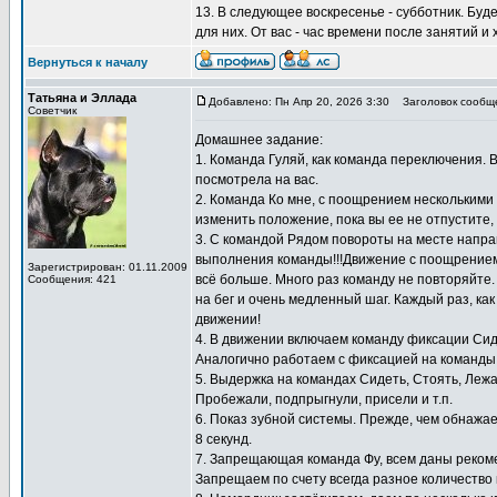
13. В следующее воскресенье - субботник. Буд
для них. От вас - час времени после занятий и
Вернуться к началу
Татьяна и Эллада
Добавлено: Пн Апр 20, 2026 3:30
Заголовок сообщ
Советчик
Домашнее задание:
1. Команда Гуляй, как команда переключения. 
посмотрела на вас.
2. Команда Ко мне, с поощрением несколькими к
изменить положение, пока вы ее не отпустите,
3. С командой Рядом повороты на месте направ
выполнения команды!!!Движение с поощрением 
Зарегистрирован: 01.11.2009
всё больше. Много раз команду не повторяйте
Сообщения: 421
на бег и очень медленный шаг. Каждый раз, как
движении!
4. В движении включаем команду фиксации Сид
Аналогично работаем с фиксацией на команды 
5. Выдержка на командах Сидеть, Стоять, Лежа
Пробежали, подпрыгнули, присели и т.п.
6. Показ зубной системы. Прежде, чем обнажае
8 секунд.
7. Запрещающая команда Фу, всем даны реком
Запрещаем по счету всегда разное количество 