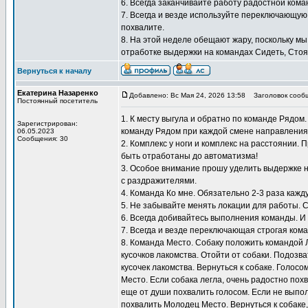
6. Всегда заканчивайте работу радостной кома
7. Всегда и везде используйте переключающую
похвалите.
8. На этой неделе обещают жару, поскольку мы
отработке выдержки на командах Сидеть, Стоят
Вернуться к началу
Екатерина Назаренко
Добавлено: Вс Мая 24, 2026 13:58
Заголовок сооб
Постоянный посетитель
1. К месту выгула и обратно по команде Рядом
Зарегистрирован:
команду Рядом при каждой смене направления
06.05.2023
Сообщения: 30
2. Комплекс у ноги и комплекс на расстоянии.
быть отработаны до автоматизма!
3. Особое внимание прошу уделить выдержке н
с раздражителями.
4. Команда Ко мне. Обязательно 2-3 раза кажду
5. Не забывайте менять локации для работы. 
6. Всегда добивайтесь выполнения команды. И
7. Всегда и везде переключающая строгая кома
8. Команда Место. Собаку положить командой 
кусочков лакомства. Отойти от собаки. Подозв
кусочек лакомства. Вернуться к собаке. Голосо
Место. Если собака легла, очень радостно похв
еще от души похвалить голосом. Если не выпол
похвалить Молодец Место. Вернуться к собаке,