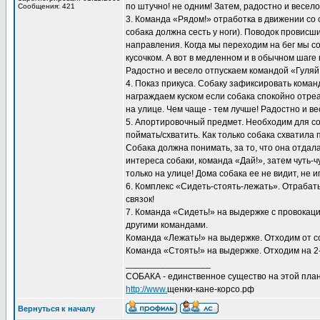
по штучно! не одним! Затем, радостно и весел
Сообщения: 421
3. Команда «Рядом!» отработка в движении со
собака должна сесть у ноги). Поводок провисш
направления. Когда мы переходим на бег мы соб
кусочком. А вот в медленном и в обычном шаге
Радостно и весело отпускаем командой «Гуляй
4. Показ прикуса. Собаку зафиксировать кома
награждаем куском если собака спокойно отре
на улице. Чем чаще - тем лучше! Радостно и в
5. Апортировочный предмет. Необходим для с
поймать/схватить. Как только собака схватила 
Собака должна понимать, за то, что она отдала
интереса собаки, команда «Дай!», затем чуть
только на улице! Дома собака ее не видит, не и
6. Комплекс «Сидеть-стоять-лежать». Отрабат
связок!
7. Команда «Сидеть!» на выдержке с провокаци
другими командами.
Команда «Лежать!» на выдержке. Отходим от со
Команда «Стоять!» на выдержке. Отходим на 2-
_________________
СОБАКА - единственное существо на этой план
http://www.
щенки-кане-корсо.рф
Вернуться к началу