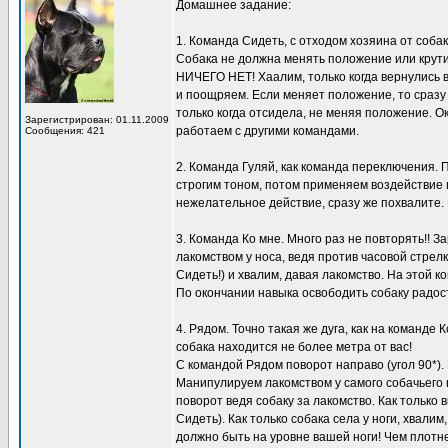
Домашнее задание:
1. Команда Сидеть, с отходом хозяина от собак
Собака не должна менять положение или крути
НИЧЕГО НЕТ! Хаалим, только когда вернулись в 
и поощряем. Если меняет положение, то сразу
только когда отсидела, не меняя положение. О
Зарегистрирован: 01.11.2009
работаем с другими командами.
Сообщения: 421
2. Команда Гуляй, как команда переключения.
строгим тоном, потом применяем воздействие п
нежелательное действие, сразу же похвалите.
3. Команда Ко мне. Много раз не повторять!! 
лакомством у носа, ведя против часовой стрел
Сидеть!) и хвалим, давая лакомство. На этой к
По окончании навыка освободить собаку радос
4. Рядом. Точно такая же дуга, как на команде
собака находится не более метра от вас!
С командой Рядом поворот направо (угол 90*). 
Манипулируем лакомством у самого собачьего н
поворот ведя собаку за лакомство. Как только
Сидеть). Как только собака села у ноги, хвали
должно быть на уровне вашей ноги! Чем плотне