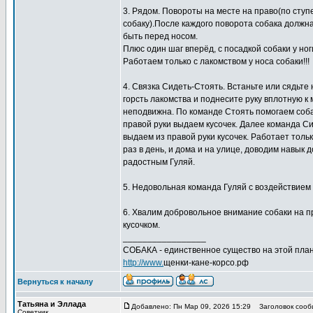
3. Рядом. Повороты на месте на право(по ступен
собаку).После каждого поворота собака должна
быть перед носом.
Плюс один шаг вперёд, с посадкой собаки у но
Работаем только с лакомством у носа собаки!!!
4. Связка Сидеть-Стоять. Встаньте или сядьте 
горсть лакомства и поднесите руку вплотную к 
неподвижна. По команде Стоять помогаем собак
правой руки выдаем кусочек. Далее команда Си
выдаем из правой руки кусочек. Работает тол
раз в день, и дома и на улице, доводим навык 
радостным Гуляй.
5. Недовольная команда Гуляй с воздействием п
6. Хвалим добровольное внимание собаки на пр
кусочком.
_________________
СОБАКА - единственное существо на этой план
http://www.
щенки-кане-корсо.рф
Вернуться к началу
Татьяна и Эллада
Добавлено: Пн Мар 09, 2026 15:29
Заголовок сооб
Советчик