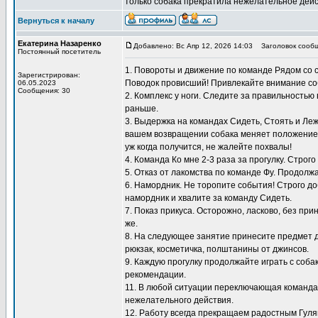
только собака прекратила нежелательное дейс
Вернуться к началу
Екатерина Назаренко
Добавлено: Вс Апр 12, 2026 14:03
Заголовок сообщ
Постоянный посетитель
1. Повороты и движение по команде Рядом со 
Зарегистрирован:
Поводок провисший! Привлекайте внимание со
06.05.2023
Сообщения: 30
2. Комплекс у ноги. Следите за правильностью
раньше.
3. Выдержка на командах Сидеть, Стоять и Ле
вашем возвращении собака меняет положение, 
уж когда получится, не жалейте похвалы!
4. Команда Ко мне 2-3 раза за прогулку. Строг
5. Отказ от лакомства по команде Фу. Продол
6. Намордник. Не торопите события! Строго до
намордник и хвалите за команду Сидеть.
7. Показ прикуса. Осторожно, ласково, без пр
же.
8. На следующее занятие принесите предмет д
рюкзак, косметичка, полштанины от джинсов.
9. Каждую прогулку продолжайте играть с соб
рекомендации.
11. В любой ситуации переключающая команда 
нежелательного действия.
12. Работу всегда прекращаем радостным Гуляй