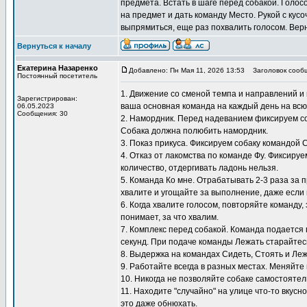
предмета. Встать в шаге перед собакой. Голос
на предмет и дать команду Место. Рукой с кусо
выпрямиться, еще раз похвалить голосом. Верн
Вернуться к началу
Екатерина Назаренко
Добавлено: Пн Мая 11, 2026 13:53
Заголовок сооб
Постоянный посетитель
1. Движение со сменой темпа и направлений и 
Зарегистрирован:
ваша основная команда на каждый день на всю
06.05.2023
Сообщения: 30
2. Намордник. Перед надеванием фиксируем со
Собака должна полюбить намордник.
3. Показ прикуса. Фиксируем собаку командой 
4. Отказ от лакомства по команде Фу. Фиксиру
количество, отдергивать ладонь нельзя.
5. Команда Ко мне. Отрабатывать 2-3 раза за 
хвалите и угощайте за выполнение, даже если 
6. Когда хвалите голосом, повторяйте команду,
понимает, за что хвалим.
7. Комплекс перед собакой. Команда подается 
секунд. При подаче команды Лежать старайтесь
8. Выдержка на командах Сидеть, Стоять и Ле
9. Работайте всегда в разных местах. Меняйте 
10. Никогда не позволяйте собаке самостоятел
11. Находите "случайно" на улице что-то вкусн
это даже обнюхать.