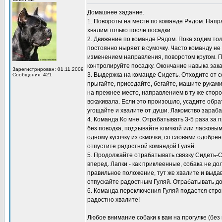
Домашнее задание.
1. Повороты на месте по команде Рядом. Направ
хвалим только после посадки.
2. Движение по команде Рядом. Пока ходим толь
постоянно ныряет в сумочку. Часто команду не
изменением направления, поворотом кругом. 
контролируйте посадку. Окончание навыка зак
Зарегистрирован: 01.11.2009
3. Выдержка на команде Сидеть. Отходите от с
Сообщения: 421
прыгайте, приседайте, бегайте, машите рукам
на прежнее место, направлением в ту же сторо
вскакивала. Если это произошло, усадите обра
угощайте и хвалите от души. Лакомство зараб
4. Команда Ко мне. Отрабатывать 3-5 раза за п
без поводка, подзывайте кличкой или ласковым
одному кусочку из скмочки, со словами одобре
отпустите радостной командой Гуляй.
5. Продолжайте отрабатывать связку Сидеть-Сто
вперед. Лапки - как приклеенные, собака не д
правильное положение, тут же хвалите и выдава
отпускайте радостным Гуляй. Отрабатывать дом
6. Команда переключения Гуляй подается строг
радостно хвалите!
Любое внимание собаки к вам на прогулке (без 