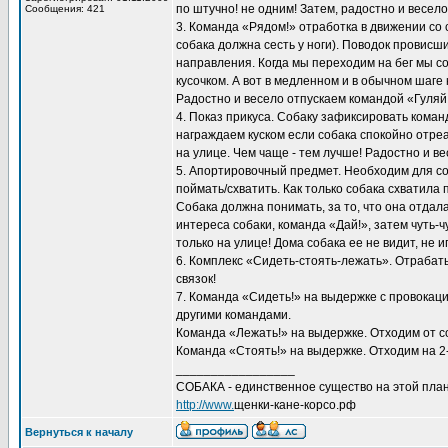
по штучно! не одним! Затем, радостно и весел
Сообщения: 421
3. Команда «Рядом!» отработка в движении со
собака должна сесть у ноги). Поводок провисш
направления. Когда мы переходим на бег мы соб
кусочком. А вот в медленном и в обычном шаге
Радостно и весело отпускаем командой «Гуляй
4. Показ прикуса. Собаку зафиксировать кома
награждаем куском если собака спокойно отре
на улице. Чем чаще - тем лучше! Радостно и в
5. Апортировочный предмет. Необходим для с
поймать/схватить. Как только собака схватила 
Собака должна понимать, за то, что она отдала
интереса собаки, команда «Дай!», затем чуть
только на улице! Дома собака ее не видит, не и
6. Комплекс «Сидеть-стоять-лежать». Отрабат
связок!
7. Команда «Сидеть!» на выдержке с провокаци
другими командами.
Команда «Лежать!» на выдержке. Отходим от со
Команда «Стоять!» на выдержке. Отходим на 2-
_________________
СОБАКА - единственное существо на этой план
http://www.
щенки-кане-корсо.рф
Вернуться к началу