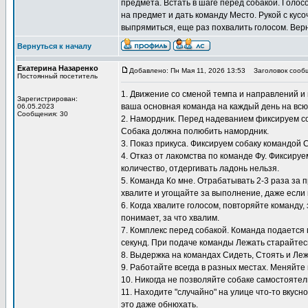
предмета. Встать в шаге перед собакой. Голос
на предмет и дать команду Место. Рукой с кусо
выпрямиться, еще раз похвалить голосом. Верн
Вернуться к началу
Екатерина Назаренко
Добавлено: Пн Мая 11, 2026 13:53
Заголовок сооб
Постоянный посетитель
1. Движение со сменой темпа и направлений и 
Зарегистрирован:
ваша основная команда на каждый день на всю
06.05.2023
Сообщения: 30
2. Намордник. Перед надеванием фиксируем со
Собака должна полюбить намордник.
3. Показ прикуса. Фиксируем собаку командой 
4. Отказ от лакомства по команде Фу. Фиксиру
количество, отдергивать ладонь нельзя.
5. Команда Ко мне. Отрабатывать 2-3 раза за 
хвалите и угощайте за выполнение, даже если 
6. Когда хвалите голосом, повторяйте команду,
понимает, за что хвалим.
7. Комплекс перед собакой. Команда подается 
секунд. При подаче команды Лежать старайтесь
8. Выдержка на командах Сидеть, Стоять и Ле
9. Работайте всегда в разных местах. Меняйте 
10. Никогда не позволяйте собаке самостоятел
11. Находите "случайно" на улице что-то вкусн
это даже обнюхать.