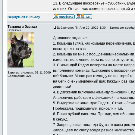
13. В следующее воскресенье - субботник. Буд
для них. От вас - час времени после занятий и
Вернуться к началу
Татьяна и Эллада
Добавлено: Пн Апр 20, 2026 3:30
Заголовок сообщ
Советчик
Домашнее задание:
1. Команда Гуляй, как команда переключения. 
посмотрела на вас.
2. Команда Ко мне, с поощрением несколькими к
изменить положение, пока вы ее не отпустите,
3. С командой Рядом повороты на месте направ
выполнения команды!!!Движение с поощрением 
Зарегистрирован: 01.11.2009
всё больше. Много раз команду не повторяйте
Сообщения: 421
на бег и очень медленный шаг. Каждый раз, как
движении!
4. В движении включаем команду фиксации Сид
Аналогично работаем с фиксацией на команды 
5. Выдержка на командах Сидеть, Стоять, Лежа
Пробежали, подпрыгнули, присели и т.п.
6. Показ зубной системы. Прежде, чем обнажае
8 секунд.
7. Запрещающая команда Фу, всем даны реком
Запрещаем по счету всегда разное количество 