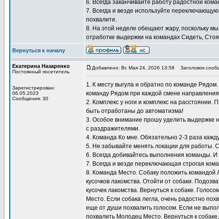
6. Всегда заканчивайте работу радостной кома
7. Всегда и везде используйте переключающую
похвалите.
8. На этой неделе обещают жару, поскольку мы
отработке выдержки на командах Сидеть, Стоят
Вернуться к началу
Екатерина Назаренко
Добавлено: Вс Мая 24, 2026 13:58
Заголовок сооб
Постоянный посетитель
1. К месту выгула и обратно по команде Рядом
Зарегистрирован:
команду Рядом при каждой смене направления
06.05.2023
Сообщения: 30
2. Комплекс у ноги и комплекс на расстоянии.
быть отработаны до автоматизма!
3. Особое внимание прошу уделить выдержке н
с раздражителями.
4. Команда Ко мне. Обязательно 2-3 раза кажду
5. Не забывайте менять локации для работы. 
6. Всегда добивайтесь выполнения команды. И
7. Всегда и везде переключающая строгая кома
8. Команда Место. Собаку положить командой 
кусочков лакомства. Отойти от собаки. Подозв
кусочек лакомства. Вернуться к собаке. Голосо
Место. Если собака легла, очень радостно похв
еще от души похвалить голосом. Если не выпол
похвалить Молодец Место. Вернуться к собаке,