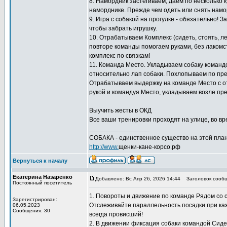
8. Намордник застёгиваем, даем по несколько к
наморднике. Прежде чем одеть или снять намо
9. Игра с собакой на прогулке - обязательно! 
чтобы забрать игрушку.
10. Отрабатываем Комплекс (сидеть, стоять, л
повторе команды помогаем руками, без лакомс
комплекс по связкам!
11. Команда Место. Укладываем собаку команд
относительно лап собаки. Похлопываем по пред
Отрабатываем выдержку на команде Место с отх
рукой и командуя Место, укладываем возле пре
Выучить жесты в ОКД
Все ваши тренировки проходят на улице, во вре
_________________
СОБАКА - единственное существо на этой план
http://www.
щенки-кане-корсо.рф
Вернуться к началу
Екатерина Назаренко
Добавлено: Вс Апр 26, 2026 14:44
Заголовок сообщ
Постоянный посетитель
1. Повороты и движение по команде Рядом со
Зарегистрирован:
Отслеживайте параллельность посадки при кажд
06.05.2023
Сообщения: 30
всегда провисший!
2. В движении фиксация собаки командой Сиде