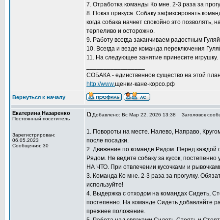
7. Отработка команды Ко мне. 2-3 раза за прог
8. Показ прикуса. Собаку зафиксировать коман
когда собака начнет спокойно это позволять, 
терпеливо и осторожно.
9. Работу всегда заканчиваем радостным Гуляй
10. Всегда и везде команда переключения Гуляй
11. На следующее занятие принесите игрушку. 
_________________
СОБАКА - единственное существо на этой план
http://www.
щенки-кане-корсо.рф
Вернуться к началу
Екатерина Назаренко
Добавлено: Вс Мар 22, 2026 13:38
Заголовок сооб
Постоянный посетитель
1. Повороты на месте. Налево, Направо, Круго
Зарегистрирован:
после посадки.
06.05.2023
Сообщения: 30
2. Движение по команде Рядом. Перед каждой
Рядом. Не ведите собаку за кусок, постепенно
НА ЧТО. При отвлечении кусочками и рывочкам
3. Команда Ко мне. 2-3 раза за прогулку. Обяз
используйте!
4. Выдержка с отходом на командах Сидеть, С
постепенно. На команде Сидеть добавляйте ра
прежнее положение.