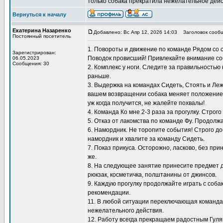
только собака прекратила нежелательное дейс
Вернуться к началу
Екатерина Назаренко
Добавлено: Вс Апр 12, 2026 14:03
Заголовок сообщ
Постоянный посетитель
1. Повороты и движение по команде Рядом со 
Зарегистрирован:
Поводок провисший! Привлекайте внимание со
06.05.2023
Сообщения: 30
2. Комплекс у ноги. Следите за правильностью
раньше.
3. Выдержка на командах Сидеть, Стоять и Ле
вашем возвращении собака меняет положение, 
уж когда получится, не жалейте похвалы!
4. Команда Ко мне 2-3 раза за прогулку. Строг
5. Отказ от лакомства по команде Фу. Продол
6. Намордник. Не торопите события! Строго до
намордник и хвалите за команду Сидеть.
7. Показ прикуса. Осторожно, ласково, без пр
же.
8. На следующее занятие принесите предмет д
рюкзак, косметичка, полштанины от джинсов.
9. Каждую прогулку продолжайте играть с соб
рекомендации.
11. В любой ситуации переключающая команда 
нежелательного действия.
12. Работу всегда прекращаем радостным Гуляй