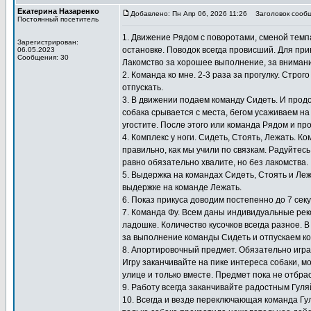
Екатерина Назаренко
Добавлено: Пн Апр 06, 2026 11:26
Заголовок сообщ
Постоянный посетитель
1. Движение Рядом с поворотами, сменой темпа
Зарегистрирован:
остановке. Поводок всегда провисший. Для при
06.05.2023
Сообщения: 30
Лакомство за хорошее выполнение, за внимание
2. Команда ко мне. 2-3 раза за прогулку. Стро
отпускать.
3. В движении подаем команду Сидеть. И прод
собака срывается с места, бегом усаживаем на
угостите. После этого или команда Рядом и пр
4. Комплекс у ноги. Сидеть, Стоять, Лежать. 
правильно, как мы учили по связкам. Радуйтесь
равно обязательно хвалите, но без лакомства.
5. Выдержка на командах Сидеть, Стоять и Ле
выдержке на команде Лежать.
6. Показ прикуса доводим постепенно до 7 сек
7. Команда Фу. Всем даны индивидуальные ре
ладошке. Количество кусочков всегда разное. В
за выполнение команды Сидеть и отпускаем ко
8. Апортировочный предмет. Обязательно игра
Игру заканчивайте на пике интереса собаки, мо
улице и только вместе. Предмет пока не отбра
9. Работу всегда заканчивайте радостным Гул
10. Всегда и везде переключающая команда Гу