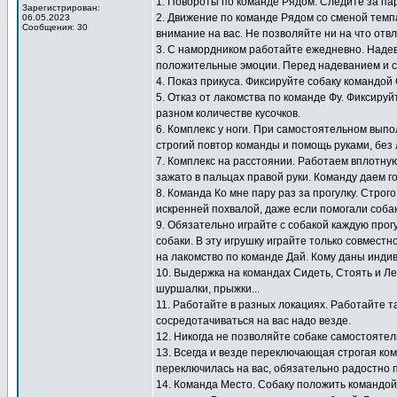
1. Повороты по команде Рядом. Следите за па
Зарегистрирован:
2. Движение по команде Рядом со сменой темп
06.05.2023
Сообщения: 30
внимание на вас. Не позволяйте ни на что отв
3. С намордником работайте ежедневно. Надев
положительные эмоции. Перед надеванием и с
4. Показ прикуса. Фиксируйте собаку командой
5. Отказ от лакомства по команде Фу. Фиксиру
разном количестве кусочков.
6. Комплекс у ноги. При самостоятельном выпо
строгий повтор команды и помощь руками, без 
7. Комплекс на расстоянии. Работаем вплотную
зажато в пальцах правой руки. Команду даем г
8. Команда Ко мне пару раз за прогулку. Стро
искренней похвалой, даже если помогали собак
9. Обязательно играйте с собакой каждую прогу
собаки. В эту игрушку играйте только совместн
на лакомство по команде Дай. Кому даны инди
10. Выдержка на командах Сидеть, Стоять и Ле
шуршалки, прыжки...
11. Работайте в разных локациях. Работайте т
сосредотачиваться на вас надо везде.
12. Никогда не позволяйте собаке самостоятел
13. Всегда и везде переключающая строгая ко
переключилась на вас, обязательно радостно 
14. Команда Место. Собаку положить командой