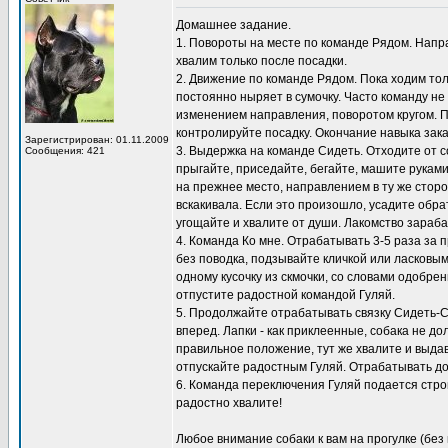
Домашнее задание.
1. Повороты на месте по команде Рядом. Направ
хвалим только после посадки.
2. Движение по команде Рядом. Пока ходим толь
постоянно ныряет в сумочку. Часто команду не
изменением направления, поворотом кругом. 
контролируйте посадку. Окончание навыка зак
Зарегистрирован: 01.11.2009
3. Выдержка на команде Сидеть. Отходите от с
Сообщения: 421
прыгайте, приседайте, бегайте, машите рукам
на прежнее место, направлением в ту же сторо
вскакивала. Если это произошло, усадите обра
угощайте и хвалите от души. Лакомство зараб
4. Команда Ко мне. Отрабатывать 3-5 раза за п
без поводка, подзывайте кличкой или ласковым
одному кусочку из скмочки, со словами одобре
отпустите радостной командой Гуляй.
5. Продолжайте отрабатывать связку Сидеть-Сто
вперед. Лапки - как приклеенные, собака не д
правильное положение, тут же хвалите и выдава
отпускайте радостным Гуляй. Отрабатывать дом
6. Команда переключения Гуляй подается строг
радостно хвалите!
Любое внимание собаки к вам на прогулке (без 