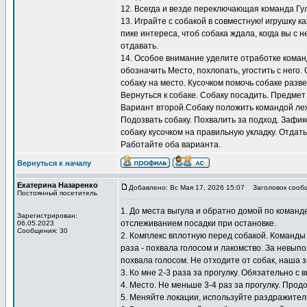
12. Всегда и везде переключающая команда Гу
13. Играйте с собакой в совместную! игрушку к
пике интереса, чтоб собака ждала, когда вы с н
отдавать.
14. Особое внимание уделите отработке коман
обозначить Место, похлопать, угостить с него.
собаку на место. Кусочком помочь собаке разв
Вернуться к собаке. Собаку посадить. Предмет
Вариант второй.Собаку положить командой лежа
Подозвать собаку. Похвалить за подход. Зафи
собаку кусочком на правильную укладку. Отдать
Работайте оба варианта.
Вернуться к началу
Екатерина Назаренко
Добавлено: Вс Мая 17, 2026 15:07
Заголовок сооб
Постоянный посетитель
1. До места выгула и обратно домой по коман
Зарегистрирован:
отслеживанием посадки при остановке.
06.05.2023
Сообщения: 30
2. Комплекс вплотную перед собакой. Команды
раза - похвала голосом и лакомство. За невып
похвала голосом. Не отходите от собак, наша 
3. Ко мне 2-3 раза за прогулку. Обязательно с 
4. Место. Не меньше 3-4 раз за прогулку. Прод
5. Меняйте локации, используйте раздражител