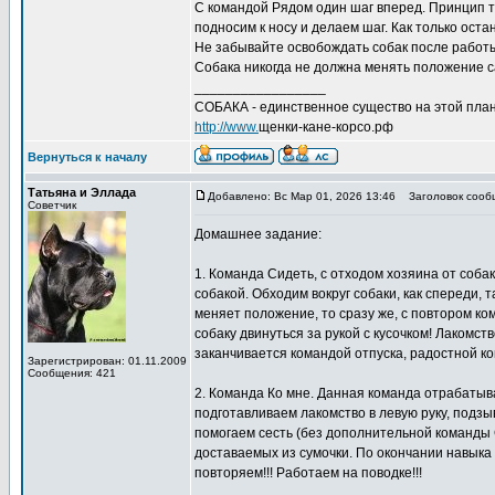
С командой Рядом один шаг вперед. Принцип то
подносим к носу и делаем шаг. Как только ост
Не забывайте освобождать собак после работы
Собака никогда не должна менять положение с
_________________
СОБАКА - единственное существо на этой план
http://www.
щенки-кане-корсо.рф
Вернуться к началу
Татьяна и Эллада
Добавлено: Вс Мар 01, 2026 13:46
Заголовок сооб
Советчик
Домашнее задание:
1. Команда Сидеть, с отходом хозяина от собак
собакой. Обходим вокруг собаки, как спереди, 
меняет положение, то сразу же, с повтором ко
собаку двинуться за рукой с кусочком! Лакомст
заканчивается командой отпуска, радостной к
Зарегистрирован: 01.11.2009
Сообщения: 421
2. Команда Ко мне. Данная команда отрабатыва
подготавливаем лакомство в левую руку, подзы
помогаем сесть (без дополнительной команды С
доставаемых из сумочки. По окончании навыка
повторяем!!! Работаем на поводке!!!