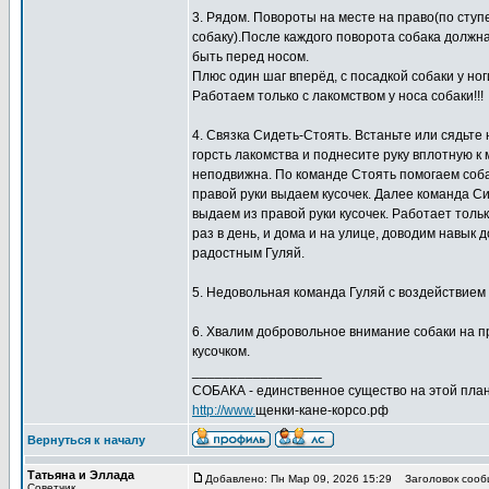
3. Рядом. Повороты на месте на право(по ступен
собаку).После каждого поворота собака должна
быть перед носом.
Плюс один шаг вперёд, с посадкой собаки у но
Работаем только с лакомством у носа собаки!!!
4. Связка Сидеть-Стоять. Встаньте или сядьте 
горсть лакомства и поднесите руку вплотную к 
неподвижна. По команде Стоять помогаем собак
правой руки выдаем кусочек. Далее команда Си
выдаем из правой руки кусочек. Работает тол
раз в день, и дома и на улице, доводим навык 
радостным Гуляй.
5. Недовольная команда Гуляй с воздействием п
6. Хвалим добровольное внимание собаки на пр
кусочком.
_________________
СОБАКА - единственное существо на этой план
http://www.
щенки-кане-корсо.рф
Вернуться к началу
Татьяна и Эллада
Добавлено: Пн Мар 09, 2026 15:29
Заголовок сооб
Советчик