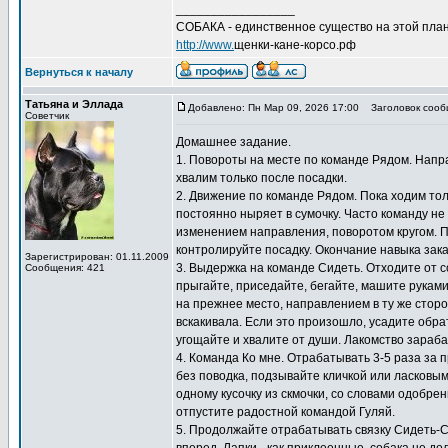
_________________
СОБАКА - единственное существо на этой план
http://www.
щенки-кане-корсо.рф
Вернуться к началу
Татьяна и Эллада
Добавлено: Пн Мар 09, 2026 17:00
Заголовок сооб
Советчик
Домашнее задание.
1. Повороты на месте по команде Рядом. Направ
хвалим только после посадки.
2. Движение по команде Рядом. Пока ходим толь
постоянно ныряет в сумочку. Часто команду не
изменением направления, поворотом кругом. 
контролируйте посадку. Окончание навыка зак
Зарегистрирован: 01.11.2009
3. Выдержка на команде Сидеть. Отходите от с
Сообщения: 421
прыгайте, приседайте, бегайте, машите рукам
на прежнее место, направлением в ту же сторо
вскакивала. Если это произошло, усадите обра
угощайте и хвалите от души. Лакомство зараб
4. Команда Ко мне. Отрабатывать 3-5 раза за п
без поводка, подзывайте кличкой или ласковым
одному кусочку из скмочки, со словами одобре
отпустите радостной командой Гуляй.
5. Продолжайте отрабатывать связку Сидеть-Сто