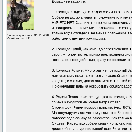
Домашнее задание:
1. Команда Сидеть, с отходом хозяина от собак
Собака не должна менять положение или крути
НИЧЕГО НЕТ! Хаалим, только когда вернулись в 
и поощряем. Если меняет положение, то сразу
только когда отсидела, не меняя положение. О
Зарегистрирован: 01.11.2009
работаем с другими командами.
Сообщения: 421
2. Команда Гуляй, как команда переключения.
строгим тоном, потом применяем воздействие п
нежелательное действие, сразу же похвалите.
3. Команда Ко мне. Много раз не повторять!! 
лакомством у носа, ведя против часовой стрел
Сидеть!) и хвалим, давая лакомство. На этой к
По окончании навыка освободить собаку радос
4. Рядом. Точно такая же дуга, как на команде
собака находится не более метра от вас!
С командой Рядом поворот направо (угол 90*). 
Манипулируем лакомством у самого собачьего н
поворот ведя собаку за лакомство. Как только
Сидеть). Как только собака села у ноги, хвали
должно быть на уровне вашей ноги! Чем плотне