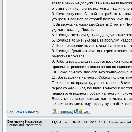
возвращении не допускайте изменения положен
отойдите, и так, пока не получится. Если полу
3. Комплекс у ноги. Старайтесь работать в тем
угощаем. Если нет, то строгий повтор команды 
4. Выдержка на командах Сидеть, Стоять и Ле
уделите команде Лежать.
5. Команда Фу. Всем даны индивидуальные ре
6. Команда Ко мне. 2-3 раза за прогулку. Радос
7. Перед зеркалом выучить жесты для показа к
8. Команда Гуляй как команда переключения - 
радостная похвала.
9. Работа всегда заканчивается веселой коман
принимать решение о завершении исполнения
10. Показ прикуса. Ласково, без принуждения, 
11. Возвращение на место. Собаку положить ко
Похлопать по предмету, угостить с него. Важно
перед собакой. В одном шаге. Голосом и жестом
правой руке подвести собаку на место и положи
Вернуться на место, еще хвалить и угощать с м
12. Обязательно каждую прогулку играйте в игр
Вернуться к началу
Екатерина Назаренко
Добавлено: Вс Мая 03, 2026 15:42
Заголовок сооб
Постоянный посетитель