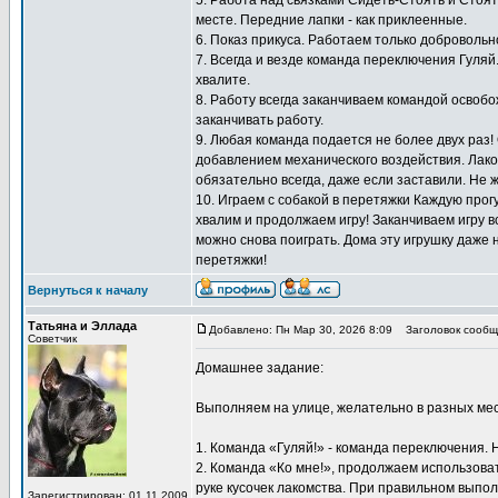
5. Работа над связками Сидеть-Стоять и Стоят
месте. Передние лапки - как приклеенные.
6. Показ прикуса. Работаем только добровольн
7. Всегда и везде команда переключения Гуляй
хвалите.
8. Работу всегда заканчиваем командой освоб
заканчивать работу.
9. Любая команда подается не более двух раз!
добавлением механического воздействия. Лаком
обязательно всегда, даже если заставили. Не 
10. Играем с собакой в перетяжки Каждую прогу
хвалим и продолжаем игру! Заканчиваем игру вс
можно снова поиграть. Дома эту игрушку даже 
перетяжки!
Вернуться к началу
Татьяна и Эллада
Добавлено: Пн Мар 30, 2026 8:09
Заголовок сообщ
Советчик
Домашнее задание:
Выполняем на улице, желательно в разных мес
1. Команда «Гуляй!» - команда переключения. 
2. Команда «Ко мне!», продолжаем использоват
руке кусочек лакомства. При правильном выпол
Зарегистрирован: 01.11.2009