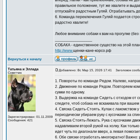
вперед. Лапки - как приклеенные, собака не д
правильное положение, тут же хвалите и выдава
отпускайте радостным Гуляй. Отрабатывать дом
6. Команда переключения Гуляй подается строг
радостно хвалите!
Любое внимание собаки к вам на прогулке (без 
_________________
СОБАКА - единственное существо на этой план
http://www.
щенки-кане-корсо.рф
Вернуться к началу
Татьяна и Эллада
Добавлено: Вс Мар 15, 2026 17:41
Заголовок сооб
Советчик
1. Повороты по команде Рядом. Налево, направо
2. Движение по команде Рядом. Повторяем кома
сумки по одному.
3. Выдержка на команде Сидеть с отходом от с
следите, чтоб собака не вскакивала при вашем
4. Связка Сидеть-Стоять. Кулак с лакомством 
периодически убираем руку с кусочками за спи
Зарегистрирован: 01.11.2009
5. Связка Стоять-Лежать. Рука с кусочками дв
Сообщения: 421
надавливаем второй рукой на холку. Как только
идет чуть по диагонали вверх, а левая помогает
6. Обе связки отработать многократно! Важно: 