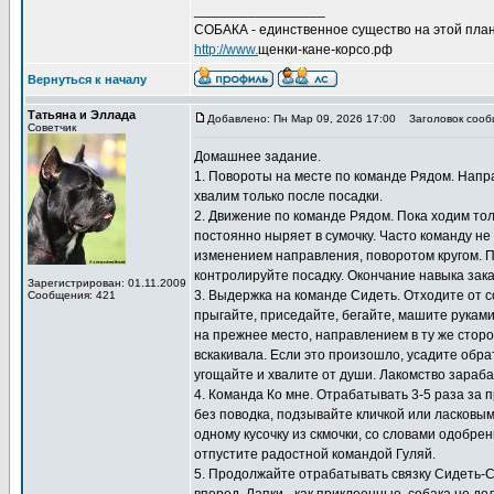
_________________
СОБАКА - единственное существо на этой план
http://www.
щенки-кане-корсо.рф
Вернуться к началу
Татьяна и Эллада
Добавлено: Пн Мар 09, 2026 17:00
Заголовок сооб
Советчик
Домашнее задание.
1. Повороты на месте по команде Рядом. Направ
хвалим только после посадки.
2. Движение по команде Рядом. Пока ходим толь
постоянно ныряет в сумочку. Часто команду не
изменением направления, поворотом кругом. 
контролируйте посадку. Окончание навыка зак
Зарегистрирован: 01.11.2009
3. Выдержка на команде Сидеть. Отходите от с
Сообщения: 421
прыгайте, приседайте, бегайте, машите рукам
на прежнее место, направлением в ту же сторо
вскакивала. Если это произошло, усадите обра
угощайте и хвалите от души. Лакомство зараб
4. Команда Ко мне. Отрабатывать 3-5 раза за п
без поводка, подзывайте кличкой или ласковым
одному кусочку из скмочки, со словами одобре
отпустите радостной командой Гуляй.
5. Продолжайте отрабатывать связку Сидеть-Сто