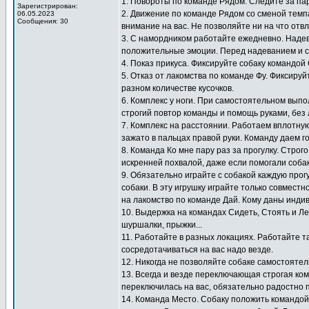
1. Повороты по команде Рядом. Следите за па
Зарегистрирован:
2. Движение по команде Рядом со сменой темп
06.05.2023
Сообщения: 30
внимание на вас. Не позволяйте ни на что отв
3. С намордником работайте ежедневно. Надев
положительные эмоции. Перед надеванием и с
4. Показ прикуса. Фиксируйте собаку командой
5. Отказ от лакомства по команде Фу. Фиксиру
разном количестве кусочков.
6. Комплекс у ноги. При самостоятельном выпо
строгий повтор команды и помощь руками, без 
7. Комплекс на расстоянии. Работаем вплотную
зажато в пальцах правой руки. Команду даем г
8. Команда Ко мне пару раз за прогулку. Стро
искренней похвалой, даже если помогали собак
9. Обязательно играйте с собакой каждую прогу
собаки. В эту игрушку играйте только совместн
на лакомство по команде Дай. Кому даны инди
10. Выдержка на командах Сидеть, Стоять и Ле
шуршалки, прыжки...
11. Работайте в разных локациях. Работайте т
сосредотачиваться на вас надо везде.
12. Никогда не позволяйте собаке самостоятел
13. Всегда и везде переключающая строгая ко
переключилась на вас, обязательно радостно 
14. Команда Место. Собаку положить командой