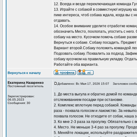
12. Всегда и везде переключающая команда Гу
13. Играйте с собакой в совместную! игрушку к
пике интереса, чтоб собака ждала, когда вы с н
отдавать.
14. Особое внимание уделите отработке коман
обозначить Место, похлопать, угостить с него.
собаку на место. Кусочком помочь собаке разв
Вернуться к собаке. Собаку посадить. Предмет
Вариант второй.Собаку положить командой лежа
Подозвать собаку. Похвалить за подход. Зафи
собаку кусочком на правильную укладку. Отдать
Работайте оба варианта.
Вернуться к началу
Екатерина Назаренко
Добавлено: Вс Мая 17, 2026 15:07
Заголовок сооб
Постоянный посетитель
1. До места выгула и обратно домой по коман
Зарегистрирован:
отслеживанием посадки при остановке.
06.05.2023
Сообщения: 30
2. Комплекс вплотную перед собакой. Команды
раза - похвала голосом и лакомство. За невып
похвала голосом. Не отходите от собак, наша 
3. Ко мне 2-3 раза за прогулку. Обязательно с 
4. Место. Не меньше 3-4 раз за прогулку. Прод
5. Меняйте локации, используйте раздражител