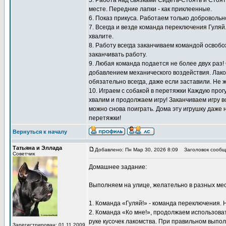
5. Работа над связками Сидеть-Стоять и Стоят
месте. Передние лапки - как приклеенные.
6. Показ прикуса. Работаем только добровольн
7. Всегда и везде команда переключения Гуляй
хвалите.
8. Работу всегда заканчиваем командой освоб
заканчивать работу.
9. Любая команда подается не более двух раз!
добавлением механического воздействия. Лаком
обязательно всегда, даже если заставили. Не 
10. Играем с собакой в перетяжки Каждую прогу
хвалим и продолжаем игру! Заканчиваем игру вс
можно снова поиграть. Дома эту игрушку даже 
перетяжки!
Вернуться к началу
Татьяна и Эллада
Добавлено: Пн Мар 30, 2026 8:09
Заголовок сообщ
Советчик
Домашнее задание:
Выполняем на улице, желательно в разных мес
1. Команда «Гуляй!» - команда переключения. 
2. Команда «Ко мне!», продолжаем использоват
руке кусочек лакомства. При правильном выпол
Зарегистрирован: 01.11.2009