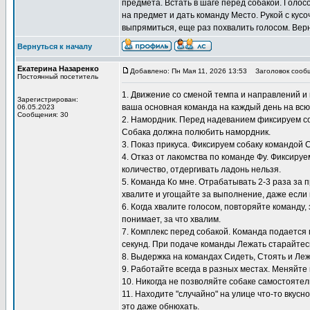
предмета. Встать в шаге перед собакой. Голос
на предмет и дать команду Место. Рукой с кусо
выпрямиться, еще раз похвалить голосом. Верн
Вернуться к началу
Екатерина Назаренко
Добавлено: Пн Мая 11, 2026 13:53
Заголовок сооб
Постоянный посетитель
1. Движение со сменой темпа и направлений и 
Зарегистрирован:
ваша основная команда на каждый день на всю
06.05.2023
Сообщения: 30
2. Намордник. Перед надеванием фиксируем со
Собака должна полюбить намордник.
3. Показ прикуса. Фиксируем собаку командой 
4. Отказ от лакомства по команде Фу. Фиксиру
количество, отдергивать ладонь нельзя.
5. Команда Ко мне. Отрабатывать 2-3 раза за 
хвалите и угощайте за выполнение, даже если 
6. Когда хвалите голосом, повторяйте команду,
понимает, за что хвалим.
7. Комплекс перед собакой. Команда подается 
секунд. При подаче команды Лежать старайтесь
8. Выдержка на командах Сидеть, Стоять и Ле
9. Работайте всегда в разных местах. Меняйте 
10. Никогда не позволяйте собаке самостоятел
11. Находите "случайно" на улице что-то вкусн
это даже обнюхать.