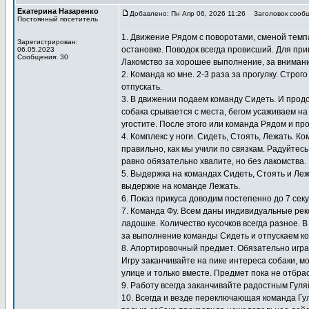
Екатерина Назаренко
Добавлено: Пн Апр 06, 2026 11:26
Заголовок сообщ
Постоянный посетитель
1. Движение Рядом с поворотами, сменой темпа
Зарегистрирован:
остановке. Поводок всегда провисший. Для при
06.05.2023
Сообщения: 30
Лакомство за хорошее выполнение, за внимание
2. Команда ко мне. 2-3 раза за прогулку. Стро
отпускать.
3. В движении подаем команду Сидеть. И прод
собака срывается с места, бегом усаживаем на
угостите. После этого или команда Рядом и пр
4. Комплекс у ноги. Сидеть, Стоять, Лежать. 
правильно, как мы учили по связкам. Радуйтесь
равно обязательно хвалите, но без лакомства.
5. Выдержка на командах Сидеть, Стоять и Ле
выдержке на команде Лежать.
6. Показ прикуса доводим постепенно до 7 сек
7. Команда Фу. Всем даны индивидуальные ре
ладошке. Количество кусочков всегда разное. В
за выполнение команды Сидеть и отпускаем ко
8. Апортировочный предмет. Обязательно игра
Игру заканчивайте на пике интереса собаки, мо
улице и только вместе. Предмет пока не отбра
9. Работу всегда заканчивайте радостным Гул
10. Всегда и везде переключающая команда Гу