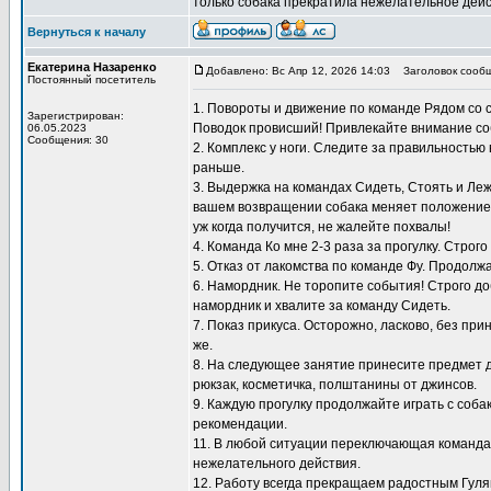
только собака прекратила нежелательное дейс
Вернуться к началу
Екатерина Назаренко
Добавлено: Вс Апр 12, 2026 14:03
Заголовок сообщ
Постоянный посетитель
1. Повороты и движение по команде Рядом со 
Зарегистрирован:
Поводок провисший! Привлекайте внимание со
06.05.2023
Сообщения: 30
2. Комплекс у ноги. Следите за правильностью
раньше.
3. Выдержка на командах Сидеть, Стоять и Ле
вашем возвращении собака меняет положение, 
уж когда получится, не жалейте похвалы!
4. Команда Ко мне 2-3 раза за прогулку. Строг
5. Отказ от лакомства по команде Фу. Продол
6. Намордник. Не торопите события! Строго до
намордник и хвалите за команду Сидеть.
7. Показ прикуса. Осторожно, ласково, без пр
же.
8. На следующее занятие принесите предмет д
рюкзак, косметичка, полштанины от джинсов.
9. Каждую прогулку продолжайте играть с соб
рекомендации.
11. В любой ситуации переключающая команда 
нежелательного действия.
12. Работу всегда прекращаем радостным Гуляй