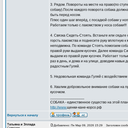
3. Рядом. Повороты на месте на право(по ступен
собаку).После каждого поворота собака должна
быть перед носом.
Плюс один шаг вперёд, с посадкой собаки у но
Работаем только с лакомством у носа собаки!!!
4. Связка Сидеть-Стоять. Встаньте или сядьте 
горсть лакомства и поднесите руку вплотную к 
неподвижна. По команде Стоять помогаем собак
правой руки выдаем кусочек. Далее команда Си
выдаем из правой руки кусочек. Работает тол
раз в день, и дома и на улице, доводим навык 
радостным Гуляй.
5. Недовольная команда Гуляй с воздействием п
6. Хвалим добровольное внимание собаки на пр
кусочком.
_________________
СОБАКА - единственное существо на этой план
http://www.
щенки-кане-корсо.рф
Вернуться к началу
Татьяна и Эллада
Добавлено: Пн Мар 09, 2026 15:29
Заголовок сооб
Советчик