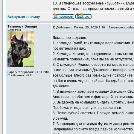
13. В следующее воскресенье - субботник. Буд
для них. От вас - час времени после занятий и
Вернуться к началу
Татьяна и Эллада
Добавлено: Пн Апр 20, 2026 3:30
Заголовок сообщ
Советчик
Домашнее задание:
1. Команда Гуляй, как команда переключения. 
посмотрела на вас.
2. Команда Ко мне, с поощрением несколькими к
изменить положение, пока вы ее не отпустите,
3. С командой Рядом повороты на месте направ
выполнения команды!!!Движение с поощрением 
Зарегистрирован: 01.11.2009
всё больше. Много раз команду не повторяйте
Сообщения: 421
на бег и очень медленный шаг. Каждый раз, как
движении!
4. В движении включаем команду фиксации Сид
Аналогично работаем с фиксацией на команды 
5. Выдержка на командах Сидеть, Стоять, Лежа
Пробежали, подпрыгнули, присели и т.п.
6. Показ зубной системы. Прежде, чем обнажае
8 секунд.
7. Запрещающая команда Фу, всем даны реком
Запрещаем по счету всегда разное количество 