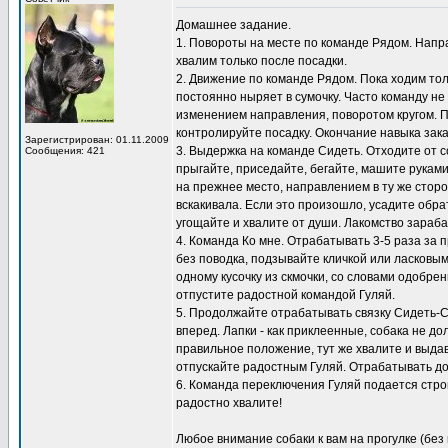
Домашнее задание.
1. Повороты на месте по команде Рядом. Направ
хвалим только после посадки.
2. Движение по команде Рядом. Пока ходим толь
постоянно ныряет в сумочку. Часто команду не
изменением направления, поворотом кругом. 
контролируйте посадку. Окончание навыка зак
Зарегистрирован: 01.11.2009
3. Выдержка на команде Сидеть. Отходите от с
Сообщения: 421
прыгайте, приседайте, бегайте, машите рукам
на прежнее место, направлением в ту же сторо
вскакивала. Если это произошло, усадите обра
угощайте и хвалите от души. Лакомство зараб
4. Команда Ко мне. Отрабатывать 3-5 раза за п
без поводка, подзывайте кличкой или ласковым
одному кусочку из скмочки, со словами одобре
отпустите радостной командой Гуляй.
5. Продолжайте отрабатывать связку Сидеть-Сто
вперед. Лапки - как приклеенные, собака не д
правильное положение, тут же хвалите и выдава
отпускайте радостным Гуляй. Отрабатывать дом
6. Команда переключения Гуляй подается строг
радостно хвалите!
Любое внимание собаки к вам на прогулке (без 