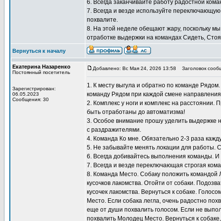
6. Всегда заканчивайте работу радостной кома
7. Всегда и везде используйте переключающую
похвалите.
8. На этой неделе обещают жару, поскольку мы
отработке выдержки на командах Сидеть, Стоят
Вернуться к началу
Екатерина Назаренко
Добавлено: Вс Мая 24, 2026 13:58
Заголовок сооб
Постоянный посетитель
1. К месту выгула и обратно по команде Рядом
Зарегистрирован:
команду Рядом при каждой смене направления
06.05.2023
Сообщения: 30
2. Комплекс у ноги и комплекс на расстоянии.
быть отработаны до автоматизма!
3. Особое внимание прошу уделить выдержке н
с раздражителями.
4. Команда Ко мне. Обязательно 2-3 раза кажду
5. Не забывайте менять локации для работы. 
6. Всегда добивайтесь выполнения команды. И
7. Всегда и везде переключающая строгая кома
8. Команда Место. Собаку положить командой 
кусочков лакомства. Отойти от собаки. Подозв
кусочек лакомства. Вернуться к собаке. Голосо
Место. Если собака легла, очень радостно похв
еще от души похвалить голосом. Если не выпол
похвалить Молодец Место. Вернуться к собаке,