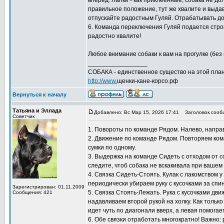
вперед. Лапки - как приклеенные, собака не д
правильное положение, тут же хвалите и выдава
отпускайте радостным Гуляй. Отрабатывать дом
6. Команда переключения Гуляй подается строг
радостно хвалите!
Любое внимание собаки к вам на прогулке (без 
_________________
СОБАКА - единственное существо на этой план
http://www.
щенки-кане-корсо.рф
Вернуться к началу
Татьяна и Эллада
Добавлено: Вс Мар 15, 2026 17:41
Заголовок сооб
Советчик
1. Повороты по команде Рядом. Налево, направо
2. Движение по команде Рядом. Повторяем кома
сумки по одному.
3. Выдержка на команде Сидеть с отходом от с
следите, чтоб собака не вскакивала при вашем
4. Связка Сидеть-Стоять. Кулак с лакомством 
периодически убираем руку с кусочками за спи
Зарегистрирован: 01.11.2009
5. Связка Стоять-Лежать. Рука с кусочками дв
Сообщения: 421
надавливаем второй рукой на холку. Как только
идет чуть по диагонали вверх, а левая помогает
6. Обе связки отработать многократно! Важно: 