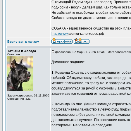
С командой Рядом один шаг вперед. Принцип то
подносим к носу и делаем шаг. Как только ост
Не забывайте освобождать собак после работы
Собака никогда не должна менять положение с
_________________
СОБАКА - единственное существо на этой план
http://www.
щенки-кане-корсо.рф
Вернуться к началу
Татьяна и Эллада
Добавлено: Вс Мар 01, 2026 13:46
Заголовок сооб
Советчик
Домашнее задание:
1. Команда Сидеть, с отходом хозяина от собак
собакой. Обходим вокруг собаки, как спереди, 
меняет положение, то сразу же, с повтором ко
собаку двинуться за рукой с кусочком! Лакомст
заканчивается командой отпуска, радостной к
Зарегистрирован: 01.11.2009
Сообщения: 421
2. Команда Ко мне. Данная команда отрабатыва
подготавливаем лакомство в левую руку, подзы
помогаем сесть (без дополнительной команды С
доставаемых из сумочки. По окончании навыка
повторяем!!! Работаем на поводке!!!