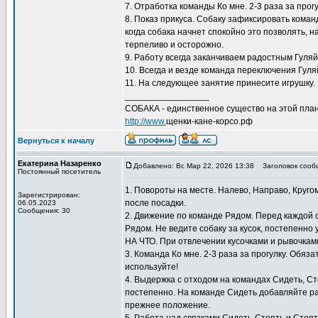
7. Отработка команды Ко мне. 2-3 раза за прог
8. Показ прикуса. Собаку зафиксировать коман
когда собака начнет спокойно это позволять, 
терпеливо и осторожно.
9. Работу всегда заканчиваем радостным Гуляй
10. Всегда и везде команда переключения Гуляй
11. На следующее занятие принесите игрушку. 
_________________
СОБАКА - единственное существо на этой план
http://www.
щенки-кане-корсо.рф
Вернуться к началу
Екатерина Назаренко
Добавлено: Вс Мар 22, 2026 13:38
Заголовок сооб
Постоянный посетитель
1. Повороты на месте. Налево, Направо, Круго
Зарегистрирован:
после посадки.
06.05.2023
Сообщения: 30
2. Движение по команде Рядом. Перед каждой
Рядом. Не ведите собаку за кусок, постепенно
НА ЧТО. При отвлечении кусочками и рывочкам
3. Команда Ко мне. 2-3 раза за прогулку. Обяз
используйте!
4. Выдержка с отходом на командах Сидеть, С
постепенно. На команде Сидеть добавляйте ра
прежнее положение.