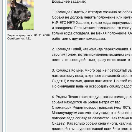
Домашнее задание:
1. Команда Сидеть, с отходом хозяина от собак
Собака не должна менять положение или крути
НИЧЕГО НЕТ! Хаалим, только когда вернулись в 
и поощряем. Если меняет положение, то сразу
только когда отсидела, не меняя положение. О
Зарегистрирован: 01.11.2009
работаем с другими командами.
Сообщения: 421
2. Команда Гуляй, как команда переключения.
строгим тоном, потом применяем воздействие п
нежелательное действие, сразу же похвалите.
3. Команда Ко мне. Много раз не повторять!! 
лакомством у носа, ведя против часовой стрел
Сидеть!) и хвалим, давая лакомство. На этой к
По окончании навыка освободить собаку радос
4. Рядом. Точно такая же дуга, как на команде
собака находится не более метра от вас!
С командой Рядом поворот направо (угол 90*). 
Манипулируем лакомством у самого собачьего н
поворот ведя собаку за лакомство. Как только
Сидеть). Как только собака села у ноги, хвали
должно быть на уровне вашей ноги! Чем плотне