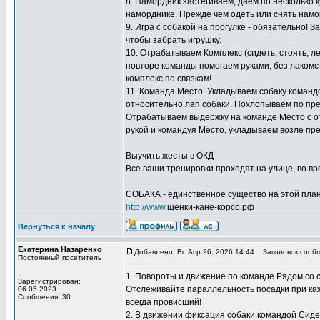
8. Намордник застёгиваем, даем по несколько к
наморднике. Прежде чем одеть или снять намо
9. Игра с собакой на прогулке - обязательно! 
чтобы забрать игрушку.
10. Отрабатываем Комплекс (сидеть, стоять, л
повторе команды помогаем руками, без лакомс
комплекс по связкам!
11. Команда Место. Укладываем собаку команд
относительно лап собаки. Похлопываем по пред
Отрабатываем выдержку на команде Место с отх
рукой и командуя Место, укладываем возле пре
Выучить жесты в ОКД
Все ваши тренировки проходят на улице, во вре
_________________
СОБАКА - единственное существо на этой план
http://www.
щенки-кане-корсо.рф
Вернуться к началу
Екатерина Назаренко
Добавлено: Вс Апр 26, 2026 14:44
Заголовок сообщ
Постоянный посетитель
1. Повороты и движение по команде Рядом со
Зарегистрирован:
Отслеживайте параллельность посадки при кажд
06.05.2023
Сообщения: 30
всегда провисший!
2. В движении фиксация собаки командой Сиде