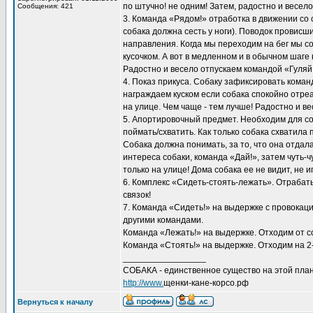
по штучно! не одним! Затем, радостно и весел
Сообщения: 421
3. Команда «Рядом!» отработка в движении со
собака должна сесть у ноги). Поводок провисш
направления. Когда мы переходим на бег мы соб
кусочком. А вот в медленном и в обычном шаге
Радостно и весело отпускаем командой «Гуляй
4. Показ прикуса. Собаку зафиксировать кома
награждаем куском если собака спокойно отре
на улице. Чем чаще - тем лучше! Радостно и в
5. Апортировочный предмет. Необходим для с
поймать/схватить. Как только собака схватила 
Собака должна понимать, за то, что она отдала
интереса собаки, команда «Дай!», затем чуть
только на улице! Дома собака ее не видит, не и
6. Комплекс «Сидеть-стоять-лежать». Отрабат
связок!
7. Команда «Сидеть!» на выдержке с провокаци
другими командами.
Команда «Лежать!» на выдержке. Отходим от со
Команда «Стоять!» на выдержке. Отходим на 2-
_________________
СОБАКА - единственное существо на этой план
http://www.
щенки-кане-корсо.рф
Вернуться к началу