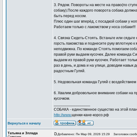
3. Рядом. Повороты на месте на право(по ступен
собаку).После каждого поворота собака должна
быть перед носом.
Плюс один шаг вперёд, с посадкой собаки у но
Работаем только с лакомством у носа собаки!!!
4. Связка Сидеть-Стоять. Встаньте или сядьте 
горсть лакомства и поднесите руку вплотную к 
неподвижна. По команде Стоять помогаем собак
правой руки выдаем кусочек. Далее команда Си
выдаем из правой руки кусочек. Работает тол
раз в день, и дома и на улице, доводим навык 
радостным Гуляй.
5. Недовольная команда Гуляй с воздействием п
6. Хвалим добровольное внимание собаки на пр
кусочком.
_________________
СОБАКА - единственное существо на этой план
http://www.
щенки-кане-корсо.рф
Вернуться к началу
Татьяна и Эллада
Добавлено: Пн Мар 09, 2026 15:29
Заголовок сооб
Советчик