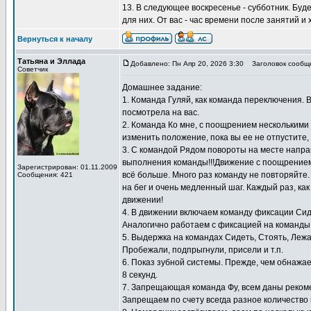
13. В следующее воскресенье - субботник. Буд
для них. От вас - час времени после занятий и
Вернуться к началу
Татьяна и Эллада
Добавлено: Пн Апр 20, 2026 3:30
Заголовок сообщ
Советчик
Домашнее задание:
1. Команда Гуляй, как команда переключения. 
посмотрела на вас.
2. Команда Ко мне, с поощрением несколькими к
изменить положение, пока вы ее не отпустите,
3. С командой Рядом повороты на месте направ
выполнения команды!!!Движение с поощрением 
Зарегистрирован: 01.11.2009
всё больше. Много раз команду не повторяйте
Сообщения: 421
на бег и очень медленный шаг. Каждый раз, как
движении!
4. В движении включаем команду фиксации Сид
Аналогично работаем с фиксацией на команды 
5. Выдержка на командах Сидеть, Стоять, Лежа
Пробежали, подпрыгнули, присели и т.п.
6. Показ зубной системы. Прежде, чем обнажае
8 секунд.
7. Запрещающая команда Фу, всем даны реком
Запрещаем по счету всегда разное количество 