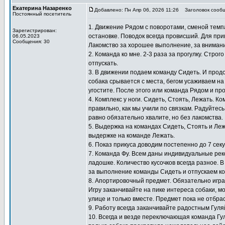
Екатерина Назаренко
Добавлено: Пн Апр 06, 2026 11:26
Заголовок сообщ
Постоянный посетитель
1. Движение Рядом с поворотами, сменой темпа
Зарегистрирован:
остановке. Поводок всегда провисший. Для при
06.05.2023
Сообщения: 30
Лакомство за хорошее выполнение, за внимание
2. Команда ко мне. 2-3 раза за прогулку. Стро
отпускать.
3. В движении подаем команду Сидеть. И прод
собака срывается с места, бегом усаживаем на
угостите. После этого или команда Рядом и пр
4. Комплекс у ноги. Сидеть, Стоять, Лежать. 
правильно, как мы учили по связкам. Радуйтесь
равно обязательно хвалите, но без лакомства.
5. Выдержка на командах Сидеть, Стоять и Ле
выдержке на команде Лежать.
6. Показ прикуса доводим постепенно до 7 сек
7. Команда Фу. Всем даны индивидуальные ре
ладошке. Количество кусочков всегда разное. В
за выполнение команды Сидеть и отпускаем ко
8. Апортировочный предмет. Обязательно игра
Игру заканчивайте на пике интереса собаки, мо
улице и только вместе. Предмет пока не отбра
9. Работу всегда заканчивайте радостным Гул
10. Всегда и везде переключающая команда Гу