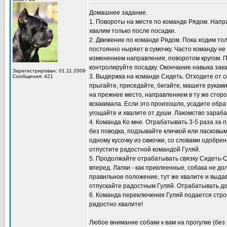
Домашнее задание.
1. Повороты на месте по команде Рядом. Направ
хвалим только после посадки.
2. Движение по команде Рядом. Пока ходим толь
постоянно ныряет в сумочку. Часто команду не
изменением направления, поворотом кругом. 
контролируйте посадку. Окончание навыка зак
Зарегистрирован: 01.11.2009
3. Выдержка на команде Сидеть. Отходите от с
Сообщения: 421
прыгайте, приседайте, бегайте, машите рукам
на прежнее место, направлением в ту же сторо
вскакивала. Если это произошло, усадите обра
угощайте и хвалите от души. Лакомство зараб
4. Команда Ко мне. Отрабатывать 3-5 раза за п
без поводка, подзывайте кличкой или ласковым
одному кусочку из скмочки, со словами одобре
отпустите радостной командой Гуляй.
5. Продолжайте отрабатывать связку Сидеть-Сто
вперед. Лапки - как приклеенные, собака не д
правильное положение, тут же хвалите и выдава
отпускайте радостным Гуляй. Отрабатывать дом
6. Команда переключения Гуляй подается строг
радостно хвалите!
Любое внимание собаки к вам на прогулке (без 