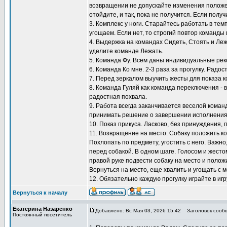
возвращении не допускайте изменения положен
отойдите, и так, пока не получится. Если полу
3. Комплекс у ноги. Старайтесь работать в тем
угощаем. Если нет, то строгий повтор команды 
4. Выдержка на командах Сидеть, Стоять и Ле
уделите команде Лежать.
5. Команда Фу. Всем даны индивидуальные ре
6. Команда Ко мне. 2-3 раза за прогулку. Радос
7. Перед зеркалом выучить жесты для показа к
8. Команда Гуляй как команда переключения - 
радостная похвала.
9. Работа всегда заканчивается веселой коман
принимать решение о завершении исполнения
10. Показ прикуса. Ласково, без принуждения, 
11. Возвращение на место. Собаку положить ко
Похлопать по предмету, угостить с него. Важно
перед собакой. В одном шаге. Голосом и жестом
правой руке подвести собаку на место и положи
Вернуться на место, еще хвалить и угощать с м
12. Обязательно каждую прогулку играйте в игр
Вернуться к началу
Екатерина Назаренко
Добавлено: Вс Мая 03, 2026 15:42
Заголовок сооб
Постоянный посетитель