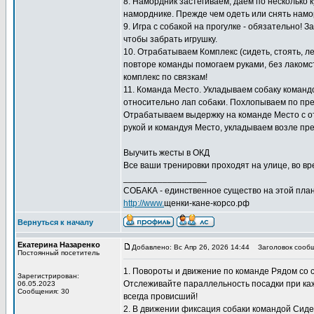
8. Намордник застёгиваем, даем по несколько к
наморднике. Прежде чем одеть или снять намо
9. Игра с собакой на прогулке - обязательно! 
чтобы забрать игрушку.
10. Отрабатываем Комплекс (сидеть, стоять, л
повторе команды помогаем руками, без лакомс
комплекс по связкам!
11. Команда Место. Укладываем собаку команд
относительно лап собаки. Похлопываем по пред
Отрабатываем выдержку на команде Место с отх
рукой и командуя Место, укладываем возле пре
Выучить жесты в ОКД
Все ваши тренировки проходят на улице, во вре
_________________
СОБАКА - единственное существо на этой план
http://www.
щенки-кане-корсо.рф
Вернуться к началу
Екатерина Назаренко
Добавлено: Вс Апр 26, 2026 14:44
Заголовок сообщ
Постоянный посетитель
1. Повороты и движение по команде Рядом со
Зарегистрирован:
Отслеживайте параллельность посадки при кажд
06.05.2023
Сообщения: 30
всегда провисший!
2. В движении фиксация собаки командой Сиде