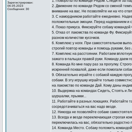
1. Повороты по команде Рядом. Следите за па
Зарегистрирован:
2. Движение по команде Рядом со сменой темп
06.05.2023
Сообщения: 30
внимание на вас. Не позволяйте ни на что отв
3. С намордником работайте ежедневно. Надев
положительные эмоции. Перед надеванием и с
4. Показ прикуса. Фиксируйте собаку командой
5. Отказ от лакомства по команде Фу. Фиксиру
разном количестве кусочков.
6. Комплекс у ноги. При самостоятельном выпо
строгий повтор команды и помощь руками, без 
7. Комплекс на расстоянии. Работаем вплотную
зажато в пальцах правой руки. Команду даем г
8. Команда Ко мне пару раз за прогулку. Стро
искренней похвалой, даже если помогали собак
9. Обязательно играйте с собакой каждую прогу
собаки. В эту игрушку играйте только совместн
на лакомство по команде Дай. Кому даны инди
10. Выдержка на командах Сидеть, Стоять и Ле
шуршалки, прыжки...
11. Работайте в разных локациях. Работайте т
сосредотачиваться на вас надо везде.
12. Никогда не позволяйте собаке самостоятел
13. Всегда и везде переключающая строгая ко
переключилась на вас, обязательно радостно 
14. Команда Место. Собаку положить командой