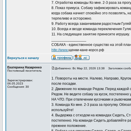
7. Отработка команды Ко мне. 2-3 раза за прог
8. Показ прикуса. Собаку зафиксировать коман
когда собака начнет спокойно это позволять, 
терпеливо и осторожно.
9. Работу всегда заканчиваем радостным Гуляй
10. Всегда и везде команда переключения Гуляй
11. На следующее занятие принесите игрушку. 
_________________
СОБАКА - единственное существо на этой план
http://www.
щенки-кане-корсо.рф
Вернуться к началу
Екатерина Назаренко
Добавлено: Вс Мар 22, 2026 13:38
Заголовок сооб
Постоянный посетитель
1. Повороты на месте. Налево, Направо, Круго
Зарегистрирован:
после посадки.
06.05.2023
Сообщения: 30
2. Движение по команде Рядом. Перед каждой
Рядом. Не ведите собаку за кусок, постепенно
НА ЧТО. При отвлечении кусочками и рывочкам
3. Команда Ко мне. 2-3 раза за прогулку. Обяз
используйте!
4. Выдержка с отходом на командах Сидеть, С
постепенно. На команде Сидеть добавляйте ра
прежнее положение.