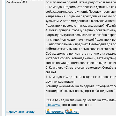
по штучно! не одним! Затем, радостно и весел
Сообщения: 421
3. Команда «Рядом!» отработка в движении со
собака должна сесть у ноги). Поводок провисш
направления. Когда мы переходим на бег мы соб
кусочком. А вот в медленном и в обычном шаге
Радостно и весело отпускаем командой «Гуляй
4. Показ прикуса. Собаку зафиксировать кома
награждаем куском если собака спокойно отре
на улице. Чем чаще - тем лучше! Радостно и в
5. Апортировочный предмет. Необходим для с
поймать/схватить. Как только собака схватила 
Собака должна понимать, за то, что она отдала
интереса собаки, команда «Дай!», затем чуть
только на улице! Дома собака ее не видит, не и
6. Комплекс «Сидеть-стоять-лежать». Отрабат
связок!
7. Команда «Сидеть!» на выдержке с провокаци
другими командами.
Команда «Лежать!» на выдержке. Отходим от со
Команда «Стоять!» на выдержке. Отходим на 2-
_________________
СОБАКА - единственное существо на этой план
http://www.
щенки-кане-корсо.рф
Вернуться к началу