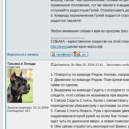
вперед. Лапки - как приклеенные, собака не д
правильное положение, тут же хвалите и выдава
отпускайте радостным Гуляй. Отрабатывать дом
6. Команда переключения Гуляй подается строг
радостно хвалите!
Любое внимание собаки к вам на прогулке (без 
_________________
СОБАКА - единственное существо на этой план
http://www.
щенки-кане-корсо.рф
Вернуться к началу
Татьяна и Эллада
Добавлено: Вс Мар 15, 2026 17:41
Заголовок сооб
Советчик
1. Повороты по команде Рядом. Налево, направо
2. Движение по команде Рядом. Повторяем кома
сумки по одному.
3. Выдержка на команде Сидеть с отходом от с
следите, чтоб собака не вскакивала при вашем
4. Связка Сидеть-Стоять. Кулак с лакомством 
периодически убираем руку с кусочками за спи
Зарегистрирован: 01.11.2009
5. Связка Стоять-Лежать. Рука с кусочками дв
Сообщения: 421
надавливаем второй рукой на холку. Как только
идет чуть по диагонали вверх, а левая помогает
6. Обе связки отработать многократно! Важно: 