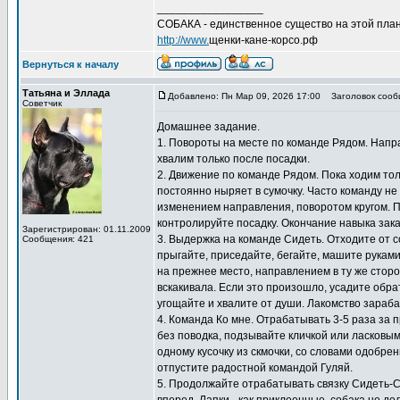
_________________
СОБАКА - единственное существо на этой план
http://www.
щенки-кане-корсо.рф
Вернуться к началу
Татьяна и Эллада
Добавлено: Пн Мар 09, 2026 17:00
Заголовок сооб
Советчик
Домашнее задание.
1. Повороты на месте по команде Рядом. Направ
хвалим только после посадки.
2. Движение по команде Рядом. Пока ходим толь
постоянно ныряет в сумочку. Часто команду не
изменением направления, поворотом кругом. 
контролируйте посадку. Окончание навыка зак
Зарегистрирован: 01.11.2009
3. Выдержка на команде Сидеть. Отходите от с
Сообщения: 421
прыгайте, приседайте, бегайте, машите рукам
на прежнее место, направлением в ту же сторо
вскакивала. Если это произошло, усадите обра
угощайте и хвалите от души. Лакомство зараб
4. Команда Ко мне. Отрабатывать 3-5 раза за п
без поводка, подзывайте кличкой или ласковым
одному кусочку из скмочки, со словами одобре
отпустите радостной командой Гуляй.
5. Продолжайте отрабатывать связку Сидеть-Сто