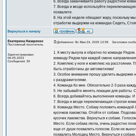
6. Всегда заканчивайте работу радостной кома
7. Всегда и везде используйте переключающую
похвалите.
8. На этой неделе обещают жару, поскольку мы
отработке выдержки на командах Сидеть, Стоят
Вернуться к началу
Екатерина Назаренко
Добавлено: Вс Мая 24, 2026 13:58
Заголовок сооб
Постоянный посетитель
1. К месту выгула и обратно по команде Рядом
Зарегистрирован:
команду Рядом при каждой смене направления
06.05.2023
Сообщения: 30
2. Комплекс у ноги и комплекс на расстоянии.
быть отработаны до автоматизма!
3. Особое внимание прошу уделить выдержке н
с раздражителями.
4. Команда Ко мне. Обязательно 2-3 раза кажду
5. Не забывайте менять локации для работы. 
6. Всегда добивайтесь выполнения команды. И
7. Всегда и везде переключающая строгая кома
8. Команда Место. Собаку положить командой 
кусочков лакомства. Отойти от собаки. Подозв
кусочек лакомства. Вернуться к собаке. Голосо
Место. Если собака легла, очень радостно похв
еще от души похвалить голосом. Если не выпол
похвалить Молодец Место. Вернуться к собаке,