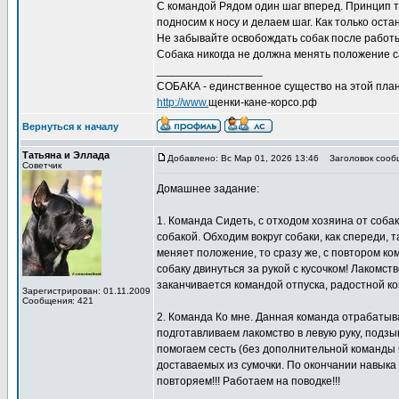
С командой Рядом один шаг вперед. Принцип то
подносим к носу и делаем шаг. Как только ост
Не забывайте освобождать собак после работы
Собака никогда не должна менять положение с
_________________
СОБАКА - единственное существо на этой план
http://www.
щенки-кане-корсо.рф
Вернуться к началу
Татьяна и Эллада
Добавлено: Вс Мар 01, 2026 13:46
Заголовок сооб
Советчик
Домашнее задание:
1. Команда Сидеть, с отходом хозяина от собак
собакой. Обходим вокруг собаки, как спереди, 
меняет положение, то сразу же, с повтором ко
собаку двинуться за рукой с кусочком! Лакомст
заканчивается командой отпуска, радостной к
Зарегистрирован: 01.11.2009
Сообщения: 421
2. Команда Ко мне. Данная команда отрабатыва
подготавливаем лакомство в левую руку, подзы
помогаем сесть (без дополнительной команды С
доставаемых из сумочки. По окончании навыка
повторяем!!! Работаем на поводке!!!