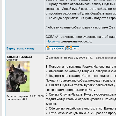
5. Продолжайте отрабатывать связку Сидеть-Сто
топтаться. Левой рукой помогаете собаке по к
отпускайте радостным Гуляй. Отрабатывать дом
6. Команда переключения Гуляй подается строг
Любое внимание собаки к вам на прогулке (без 
_________________
СОБАКА - единственное существо на этой план
http://www.
щенки-кане-корсо.рф
Вернуться к началу
Татьяна и Эллада
Добавлено: Вс Мар 15, 2026 17:41
Заголовок сооб
Советчик
1. Повороты по команде Рядом. Налево, направо
2. Движение по команде Рядом. Повторяем кома
3. Выдержка на команде Сидеть с отходом от с
Похвалу и лакомство собака получает только в
4. Связка Сидеть-Стоять. Кулак с лакомством 
возвращаем, продолжаем работу.
5. Связка Стоять-Лежать. Рука с кусочками дви
Зарегистрирован: 01.11.2009
гладим холку, хвалим, отдаем кусочек. С коман
Сообщения: 421
кусочек.
6. Обе связки отработать многократно! Важно: 
7. Отработка команды Ко мне. 2-3 раза за прог