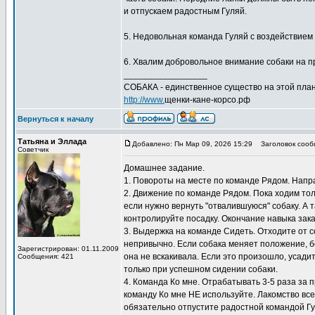
и отпускаем радостным Гуляй.
5. Недовольная команда Гуляй с воздействием п
6. Хвалим добровольное внимание собаки на пр
_________________
СОБАКА - единственное существо на этой план
http://www.
щенки-кане-корсо.рф
Вернуться к началу
Татьяна и Эллада
Добавлено: Пн Мар 09, 2026 15:29
Заголовок сооб
Советчик
Домашнее задание.
1. Повороты на месте по команде Рядом. Направ
2. Движение по команде Рядом. Пока ходим толь
если нужно вернуть "отвалившуюся" собаку. А
контролируйте посадку. Окончание навыка зак
3. Выдержка на команде Сидеть. Отходите от с
непривычно. Если собака меняет положение, бе
Зарегистрирован: 01.11.2009
она не вскакивала. Если это произошло, усади
Сообщения: 421
только при успешном сидении собаки.
4. Команда Ко мне. Отрабатывать 3-5 раза за п
команду Ко мне НЕ используйте. Лакомство все
обязательно отпустите радостной командой Гу