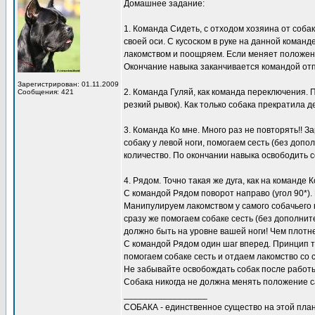
Домашнее задание:
1. Команда Сидеть, с отходом хозяина от собак
своей оси. С кусоском в руке на данной коман
лакомством и поощряем. Если меняет положение
Окончание навыка заканчивается командой отп
Зарегистрирован: 01.11.2009
2. Команда Гуляй, как команда переключения.
Сообщения: 421
резкий рывок). Как только собака прекратила 
3. Команда Ко мне. Много раз не повторять!! 
собаку у левой ноги, помогаем сесть (без доп
количество. По окончании навыка освободить 
4. Рядом. Точно такая же дуга, как на команде
С командой Рядом поворот направо (угол 90*). 
Манипулируем лакомством у самого собачьего н
сразу же помогаем собаке сесть (без дополнит
должно быть на уровне вашей ноги! Чем плотне
С командой Рядом один шаг вперед. Принцип то
помогаем собаке сесть и отдаем лакомство со
Не забывайте освобождать собак после работы
Собака никогда не должна менять положение с
_________________
СОБАКА - единственное существо на этой план