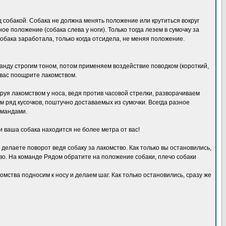
ед собакой. Собака не должна менять положение или крутиться вокруг
е положение (собака слева у ноги). Только тогда лезем в сумочку за
обака заработала, только когда отсидела, не меняя положение.
анду строгим тоном, потом применяем воздействие поводком (короткий,
 вас поощрите лакомством.
ируя лакомством у носа, ведя против часовой стрелки, разворачиваем
ём ряд кусочков, поштучно доставаемых из сумочки. Всегда разное
омандами.
ли ваша собака находится не более метра от вас!
делаете поворот ведя собаку за лакомство. Как только вы остановились,
тво. На команде Рядом обратите на положение собаки, плечо собаки
омства подносим к носу и делаем шаг. Как только остановились, сразу же