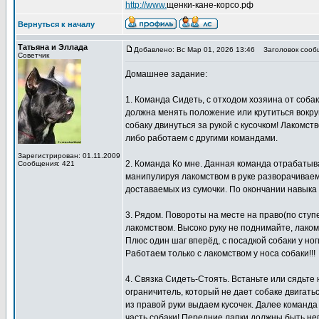
http://www.
щенки-кане-корсо.рф
Вернуться к началу
Татьяна и Эллада
Добавлено: Вс Мар 01, 2026 13:46
Заголовок сооб
Советчик
Домашнее задание:
1. Команда Сидеть, с отходом хозяина от собак
должна менять положение или крутиться вокруг
собаку двинуться за рукой с кусочком! Лакомст
либо работаем с другими командами.
Зарегистрирован: 01.11.2009
2. Команда Ко мне. Данная команда отрабатыва
Сообщения: 421
манипулируя лакомством в руке разворачиваем 
доставаемых из сумочки. По окончании навыка 
3. Рядом. Повороты на месте на право(по ступе
лакомством. Высоко руку не поднимайте, лако
Плюс один шаг вперёд, с посадкой собаки у но
Работаем только с лакомством у носа собаки!!!
4. Связка Сидеть-Стоять. Встаньте или сядьте 
ограничитель, который не дает собаке двигать
из правой руки выдаем кусочек. Далее команда
часть собаки! Передние лапки должны быть неп