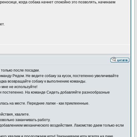
ереносице, когда собака начнет спокойно это позволять, начинаем
ет.
 только после посадки.
анду Рядом. Не ведите собаку за кусок, постепенно увеличивайте
водка возвращайте собаку к выполнению команды.
о мне не используйте!
ки постепенно. На команде Сидеть добавляйте разнообразные
илась на месте. Передние лапки - как приклеенные.
ействия, хвалите.
овольно заканчивать работу.
 добавлением механического воздействия. Лакомство даем только если
чего хвалим и продолжаем игру! Заканчиваем игру всегда на пике