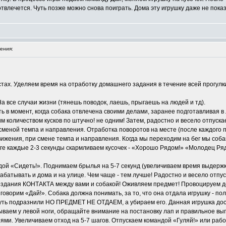
отвлечется. Чуть позже можно снова поиграть. Дома эту игрушку даже не пока
ения:
тах. Уделяем время на отработку домашнего задания в течение всей прогулк
На все случаи жизни (тянешь поводок, лаешь, прыгаешь на людей и тд).
ь в момент, когда собака отвлечена своими делами, заранее подготавливая в
им количеством кусков по штучно! не одним! Затем, радостно и весело отпуск
сменой темпа и направления. Отработка поворотов на месте (после каждого 
вижения, при смене темпа и направления. Когда мы переходим на бег мы собак
аге каждые 2-3 секунды скармливаем кусочек - «Хорошо Рядом!» «Молодец Ря
дой «Сидеть!». Поднимаем брылья на 5-7 секунд (увеличиваем время выдержк
батывать и дома и на улице. Чем чаще - тем лучше! Радостно и весело отпу
здания КОНТАКТА между вами и собакой! Оживляем предмет! Провоцируем догн
 говорим «Дай!». Собака должна понимать, за то, что она отдала игрушку - по
чуть подразнили НО ПРЕДМЕТ НЕ ОТДАЕМ, а убираем его. Данная игрушка доста
ываем у левой ноги, обращайте внимание на постановку лап и правильное вы
ями. Увеличиваем отход на 5-7 шагов. Отпускаем командой «Гуляй!» или раб