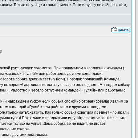
зываем. Только на улице и только вместе. Пока игрушку не отбрасываем,
и!
 левой руке кусочек лакомства. При правильном выполнении команды (
аем командой «Гуляй!» или работаем с другими командами.
поворота собака должна сесть у ноги). Поводок провисший! Команда
у не кормим! держим лакомство у носа, но его не даем - Мы ведем собаку
дом!». Радостно и весело отпускаем командой «Гуляй!» или работаем с
и) и награждаем куском если собака спокойно отреагировала! Хвалим за
скаем командой «Гуляй!» или работаем с другими командами.
ать/поймать/схватить. Как только собака схватила предмет - поиграли
лучила кусок! Похвалили и продолжили игру! Игра заканчивается на пике
ется только на улице! Дома собака ее не видит, не играет.
полнение связок!
отаем с другими командами.