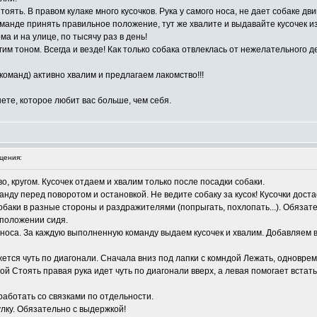
ять. В правом кулаке много кусочков. Рука у самого носа, не дает собаке дви
оманде принять правильное положение, тут же хвалите и выдавайте кусочек из
а и на улице, по тысячу раз в день!
им тоном. Всегда и везде! Как только собака отвлеклась от нежелательного д
команд) активно хвалим и предлагаем лакомство!!!
ете, которое любит вас больше, чем себя.
щения:
, кругом. Кусочек отдаем и хвалим только после посадки собаки.
нду перед поворотом и остановкой. Не ведите собаку за кусок! Кусочки доста
обаки в разные стороны и раздражителями (попрыгать, похлопать...). Обязат
 положении сидя.
у носа. За каждую выполненную команду выдаем кусочек и хвалим. Добавляем в
жется чуть по диагонали. Сначала вниз под лапки с комндой Лежать, одновреме
дой Стоять правая рука идет чуть по диагонали вверх, а левая помогает встать
работать со связками по отдельности.
улку. Обязательно с выдержкой!