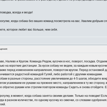
оводка, всегда и везде!
огулке, когда собака без ваших команд посмотрела на вас. Хвалим добрым сл
ете, которое любит вас больше, чем себя.
щения:
о, Налево и Кругом. Команда Рядом, кусочек в нос, поворот, посадка. Отдаем
ко на короткие дистанции. За кусок собаку не ведем, за каждым новым кусочк
 также перед изменением направления, поворотом кругом. Перед остановкой
анчивается радостной командой Гуляй, либо работой с другими командами.
обаки в разные стороны, расстояние увеличиваем до 4-5 шагов, обходите вокр
гом усаживаем ее руками на прежнее место, направлением в ту же сторону, 
те обратно руками или строгим повтором команды Сидеть и снова отойдите. 
рогулку, в момент, когда собака занята своими делами. Только на поводке! Ес
гда в разном количестве, по одному кусочку из скмочки, со словами одобрения
ляй.