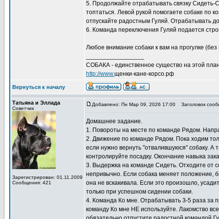
5. Продолжайте отрабатывать связку Сидеть-Сто
топтаться. Левой рукой помогаете собаке по к
отпускайте радостным Гуляй. Отрабатывать дом
6. Команда переключения Гуляй подается строг
Любое внимание собаки к вам на прогулке (без 
_________________
СОБАКА - единственное существо на этой план
http://www.
щенки-кане-корсо.рф
Вернуться к началу
Татьяна и Эллада
Добавлено: Пн Мар 09, 2026 17:00
Заголовок сооб
Советчик
Домашнее задание.
1. Повороты на месте по команде Рядом. Направ
2. Движение по команде Рядом. Пока ходим толь
если нужно вернуть "отвалившуюся" собаку. А
контролируйте посадку. Окончание навыка зак
3. Выдержка на команде Сидеть. Отходите от с
непривычно. Если собака меняет положение, бе
Зарегистрирован: 01.11.2009
она не вскакивала. Если это произошло, усади
Сообщения: 421
только при успешном сидении собаки.
4. Команда Ко мне. Отрабатывать 3-5 раза за п
команду Ко мне НЕ используйте. Лакомство все
обязательно отпустите радостной командой Гу