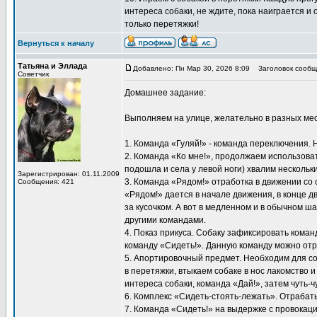
интереса собаки, не ждите, пока наиграется и 
только перетяжки!
Вернуться к началу
Татьяна и Эллада
Добавлено: Пн Мар 30, 2026 8:09
Заголовок сообщ
Советчик
Домашнее задание:
Выполняем на улице, желательно в разных мес
1. Команда «Гуляй!» - команда переключения. 
2. Команда «Ко мне!», продолжаем использоват
подошла и села у левой ноги) хвалим нескольк
Зарегистрирован: 01.11.2009
3. Команда «Рядом!» отработка в движении со 
Сообщения: 421
«Рядом!» дается в начале движения, в конце д
за кусочком. А вот в медленном и в обычном ш
другими командами.
4. Показ прикуса. Собаку зафиксировать коман
команду «Сидеть!». Данную команду можно отра
5. Апортировочный предмет. Необходим для со
в перетяжки, втыкаем собаке в нос лакомство и
интереса собаки, команда «Дай!», затем чуть-
6. Комплекс «Сидеть-стоять-лежать». Отрабат
7. Команда «Сидеть!» на выдержке с провокаци