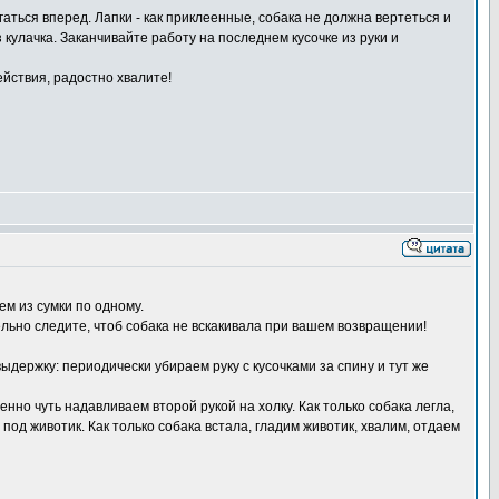
гаться вперед. Лапки - как приклеенные, собака не должна вертеться и
 кулачка. Заканчивайте работу на последнем кусочке из руки и
ействия, радостно хвалите!
ем из сумки по одному.
ельно следите, чтоб собака не вскакивала при вашем возвращении!
ыдержку: периодически убираем руку с кусочками за спину и тут же
нно чуть надавливаем второй рукой на холку. Как только собака легла,
 под животик. Как только собака встала, гладим животик, хвалим, отдаем