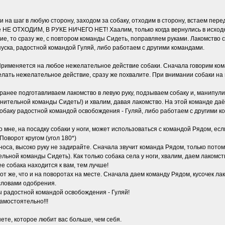
и на шаг в любую сторону, заходом за собаку, отходим в сторону, встаем пер
де НЕ ОТХОДИМ, В РУКЕ НИЧЕГО НЕТ! Хаалим, только когда вернулись в исходно
, то сразу же, с повтором команды Сидеть, поправляем руками. Лакомство с
уска, радостной командой Гуляй, либо работаем с другими командами.
 Применяется на любое нежелательное действие собаки. Сначала говорим ком
делать нежелательное действие, сразу же похвалите. При внимании собаки на
Заранее подготавливаем лакомство в левую руку, подзываем собаку и, манипул
олнительной команды Сидеть!) и хвалим, давая лакомство. На этой команде да
собаку радостной командой освобождения - Гуляй, либо работаем с другими к
 Ко мне, на посадку собаки у ноги, может использоваться с командой Рядом, ес
Поворот кругом (угол 180*)
оса, высоко руку не задирайте. Сначала звучит команда Рядом, только потом 
ельной команды Сидеть). Как только собака села у ноги, хвалим, даем лакомс
е собака находится к вам, тем лучше!
т же, что и на поворотах на месте. Сначала даем команду Рядом, кусочек лак
 словами одобрения.
 радостной командой освобождения - Гуляй!
амостоятельно!!!
ете, которое любит вас больше, чем себя.