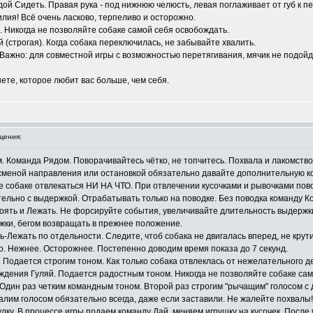
дой Сидеть. Правая рука - под нижнюю челюсть, левая поглаживает от губ к п
лия! Всё очень ласково, терпеливо и осторожно.
. Никогда не позволяйте собаке самой себя освобождать.
 (строгая). Когда собака переключилась, не забывайте хвалить.
Важно: для совместной игры с возможностью перетягивания, мячик не подойд
ете, которое любит вас больше, чем себя.
щения:
м. Команда Рядом. Поворачивайтесь чётко, не топчитесь. Похвала и лакомство
сменой направления или остановкой обязательно давайте дополнительную ком
е собаке отвлекаться НИ НА ЧТО. При отвлечении кусочками и рывочками по
ательно с выдержкой. Отрабатывать только на поводке. Без поводка команду К
тоять и Лежать. Не форсируйте события, увеличивайте длительность выдерж
жки, бегом возвращать в прежнее положение.
ь-Лежать по отдельности. Следите, чтоб собака не двигалась вперед, не крут
о. Нежнее. Осторожнее. Постепенно доводим время показа до 7 секунд.
. Подается строгим тоном. Как только собака отвлеклась от нежелательного д
ождения Гуляй. Подается радостным тоном. Никогда не позволяйте собаке сам
 Один раз четким командным тоном. Второй раз строгим "рычащим" голосом с
валим голосом обязательно всегда, даже если заставили. Не жалейте похвалы!
лку. В процессе игры подаем команду Дай, меняем игрушку на кусочек. После 