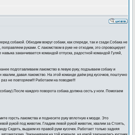
перед собакой. Обходим вокруг собаки, как спереди, так и сзади.Собака не
, поправляем руками. С лакомством в руке не отходим, это спровоцирует
ие навыка заканчивается командой отпуска, радостной командой Гуляй,
аранее подготавливаем лакомство в левую руку, подзываем собаку и
и хвалим, давая лакомство. На этой команде даём ряд кусочков, поштучно
аз не повторяем!!! Работаем на поводке!!!
а собаку).После каждого поворота собака должна сесть у ноги. Помогаем
ьмите горсть лакомства и поднесите руку вплотную к морде. Это
евой рукой под животик. Гладим левой рукой животик, хвалим за Стоять,
анду Сидеть, выдаем из правой руки кусочек. Работает только задняя
 автоматизма. Заканчиваем на той команде, на какой закончились кусочки