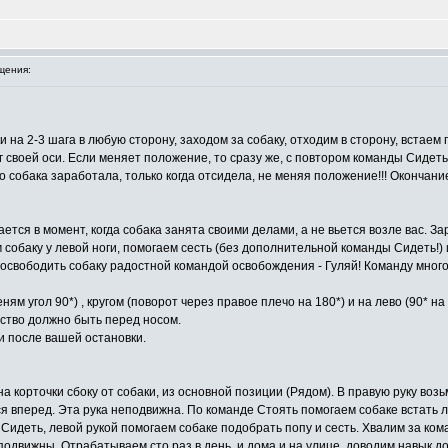
щения:
и на 2-3 шага в любую сторону, заходом за собаку, отходим в сторону, встаем 
 своей оси. Если меняет положение, то сразу же, с повтором команды Сидеть
во собака заработала, только когда отсидела, не меняя положение!!! Окончан
ется в момент, когда собака занята своими делами, а не вьется возле вас. З
собаку у левой ноги, помогаем сесть (без дополнительной команды Сидеть!) 
освободить собаку радостной командой освобождения - Гуляй! Команду много р
ням угол 90*) , кругом (поворот через правое плечо на 180*) и на лево (90* н
мство должно быть перед носом.
ги после вашей остановки.
на корточки сбоку от собаки, из основной позиции (Рядом). В правую руку воз
ся вперед. Эта рука неподвижна. По команде Стоять помогаем собаке встать л
 Сидеть, левой рукой помогаем собаке подобрать попу и сесть. Хвалим за ком
одвижны. Отрабатываем сто раз в день, и дома и на улице, доводим навык до