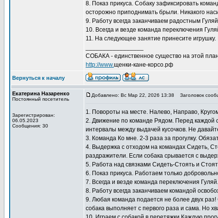
8. Показ прикуса. Собаку зафиксировать коман
осторожно приподнимать брыли. Никакого наси
9. Работу всегда заканчиваем радостным Гуляй
10. Всегда и везде команда переключения Гуляй
11. На следующее занятие принесите игрушку. 
_________________
СОБАКА - единственное существо на этой план
http://www.
щенки-кане-корсо.рф
Вернуться к началу
Екатерина Назаренко
Добавлено: Вс Мар 22, 2026 13:38
Заголовок сооб
Постоянный посетитель
1. Повороты на месте. Налево, Направо, Круго
Зарегистрирован:
2. Движение по команде Рядом. Перед каждой 
06.05.2023
Сообщения: 30
интервалы между выдачей кусочков. Не давайт
3. Команда Ко мне. 2-3 раза за прогулку. Обяз
4. Выдержка с отходом на командах Сидеть, С
раздражители. Если собака срывается с выдер
5. Работа над связками Сидеть-Стоять и Стоят
6. Показ прикуса. Работаем только добровольн
7. Всегда и везде команда переключения Гуляй
8. Работу всегда заканчиваем командой освоб
9. Любая команда подается не более двух раз!
собака выполняет с первого раза и сама. Но х
10. Играем с собакой в перетяжки Каждую прогу