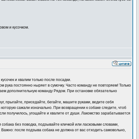
овом и кусочком.
 кусочек и хвалим только после посадки.
ом рука постоянно ныряет в сумочку. Часто команду не повторяем! Только
 даем дополнительную команду Рядом. При остановке обязательно
уг, прыгайте, приседайте, бегайте, машите руками, ведите себя
в которую сажали изначально. При возвращении к собаке следите, чтоб
Если получилось, угощайте и хвалите от души. Лакомство зарабатывается
ли собака без поводка, подзывайте кличкой или ласковыми словами,
. Важно: после подзыва собака не должна от вас отходить самовольно,