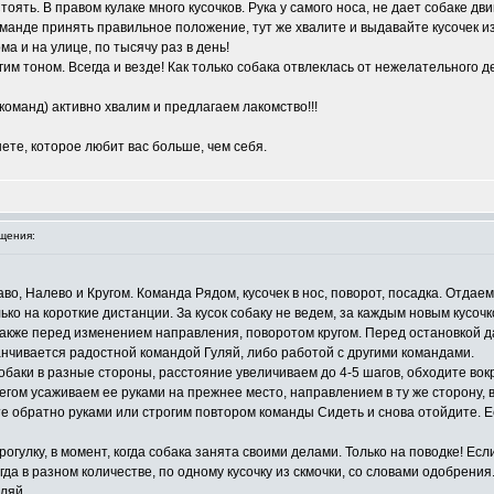
ять. В правом кулаке много кусочков. Рука у самого носа, не дает собаке дви
оманде принять правильное положение, тут же хвалите и выдавайте кусочек из
а и на улице, по тысячу раз в день!
им тоном. Всегда и везде! Как только собака отвлеклась от нежелательного д
команд) активно хвалим и предлагаем лакомство!!!
ете, которое любит вас больше, чем себя.
щения:
о, Налево и Кругом. Команда Рядом, кусочек в нос, поворот, посадка. Отдаем
ко на короткие дистанции. За кусок собаку не ведем, за каждым новым кусочк
 также перед изменением направления, поворотом кругом. Перед остановкой
анчивается радостной командой Гуляй, либо работой с другими командами.
обаки в разные стороны, расстояние увеличиваем до 4-5 шагов, обходите вокр
гом усаживаем ее руками на прежнее место, направлением в ту же сторону, 
те обратно руками или строгим повтором команды Сидеть и снова отойдите. 
рогулку, в момент, когда собака занята своими делами. Только на поводке! Ес
гда в разном количестве, по одному кусочку из скмочки, со словами одобрения
ляй.