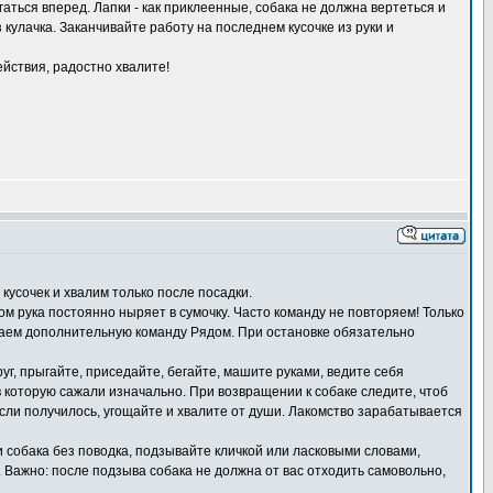
гаться вперед. Лапки - как приклеенные, собака не должна вертеться и
 кулачка. Заканчивайте работу на последнем кусочке из руки и
ействия, радостно хвалите!
 кусочек и хвалим только после посадки.
ом рука постоянно ныряет в сумочку. Часто команду не повторяем! Только
 даем дополнительную команду Рядом. При остановке обязательно
уг, прыгайте, приседайте, бегайте, машите руками, ведите себя
в которую сажали изначально. При возвращении к собаке следите, чтоб
Если получилось, угощайте и хвалите от души. Лакомство зарабатывается
ли собака без поводка, подзывайте кличкой или ласковыми словами,
. Важно: после подзыва собака не должна от вас отходить самовольно,