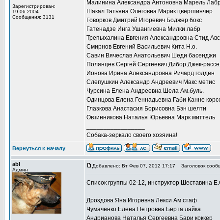
Малинина Александра Антоновна Марель Лабр
Зарегистрирован:
Шакал Татьяна Олеговна Марик цвергпинчер
19.06.2004
Сообщения: 3131
Говорков Дмитрий Игоревич Боджер бокс
Гатенадзе Инга Ушангиевна Милки лабр
Трепыхалина Евгения Александровна Стид Авст
Смирнов Евгений Васильевич Кита Н.о.
Савин Вячеслав Анатольевич Шеди басенджи
Полянцев Сергей Сергеевич Дибор Джек-рассе
Ионова Ирина Александровна Ричард голден
Слепушкин Александр Андреевич Макс метис
Чурсина Елена Андреевна Шела Ам.буль.
Одинцова Елена Геннадьевна Габи Канне корс
Глазкова Анастасия Борисовна Бэн шелти
Овчинникова Наталья Юрьевна Марк миттель
_________________
Собака-зеркало своего хозяина!
Вернуться к началу
abl
Добавлено: Вт Фев 07, 2012 17:17
Заголовок сооб
Админ
Список группы 02-12, инструктор Шеставина Е.
Дроздова Яна Игоревна Лекси Ам.стаф
Чумаченко Елена Петровна Берта лайка
Андрианова Наталья Сергеевна Бари коккер