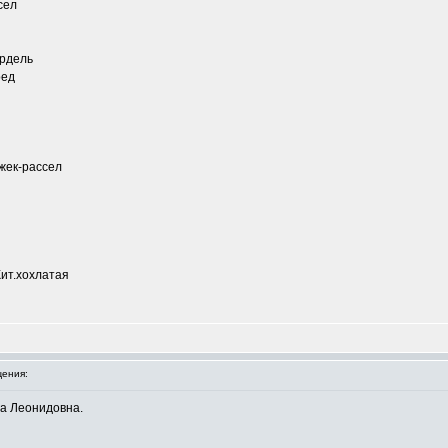
сел
рдель
оед
жек-рассел
ит.хохлатая
ения:
га Леонидовна.