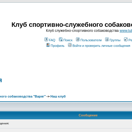
Клуб спортивно-служебного собаков
Клуб служебно-спортивного собаководства
www.lub
FAQ
Поиск
Пользователи
Группы
Ре
Профиль
Войти и проверить личные сообщения
я
ого собаководства "Варяг"
->
Наш клуб
Сообщение
щения: