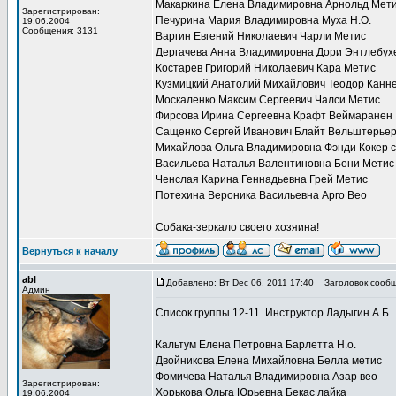
Макаркина Елена Владимировна Арнольд Мет
Зарегистрирован:
Печурина Мария Владимировна Муха Н.О.
19.06.2004
Сообщения: 3131
Варгин Евгений Николаевич Чарли Метис
Дергачева Анна Владимировна Дори Энтлебух
Костарев Григорий Николаевич Кара Метис
Кузмицкий Анатолий Михайлович Теодор Канн
Москаленко Максим Сергеевич Чалси Метис
Фирсова Ирина Сергеевна Крафт Веймаранен
Сащенко Сергей Иванович Блайт Вельштерье
Михайлова Ольга Владимировна Фэнди Кокер 
Васильева Наталья Валентиновна Бони Метис
Ченслая Карина Геннадьевна Грей Метис
Потехина Вероника Васильевна Арго Вео
_________________
Собака-зеркало своего хозяина!
Вернуться к началу
abl
Добавлено: Вт Dec 06, 2011 17:40
Заголовок сообщ
Админ
Список группы 12-11. Инструктор Ладыгин А.Б.
Кальтум Елена Петровна Барлетта Н.о.
Двойникова Елена Михайловна Белла метис
Фомичева Наталья Владимировна Азар вео
Зарегистрирован:
Хорькова Ольга Юрьевна Бекас лайка
19.06.2004