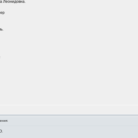
га Леонидовна.
лер
ь.
с
ения:
О.