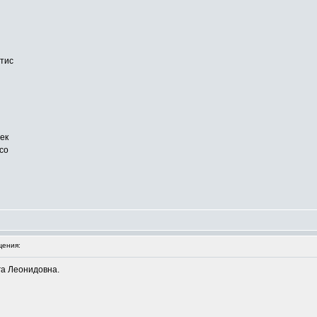
тис
ек
со
ения:
га Леонидовна.