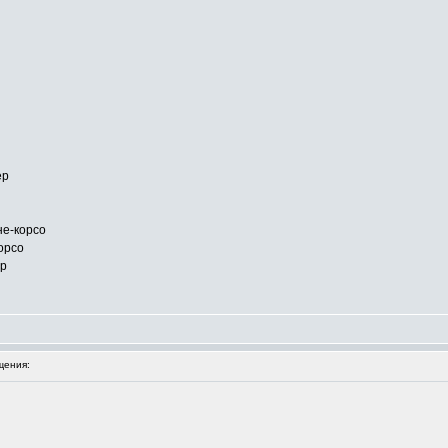
ер
е-корсо
орсо
ер
щения: