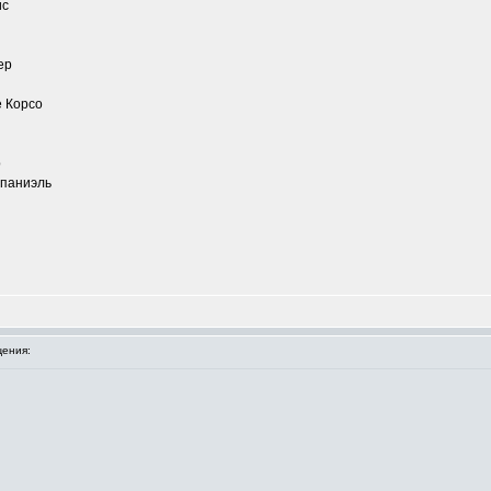
ис
ер
е Корсо
р
спаниэль
ения: