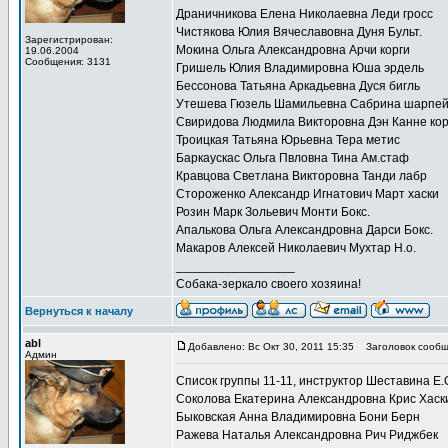
Драничникова Елена Николаевна Леди гросс
Чистякова Юлия Вячеславовна Дуня Бульт.
Зарегистрирован:
Мокина Ольга Александровна Арчи корги
19.06.2004
Сообщения: 3131
Гришель Юлия Владимировна Юша эрдель
Бессонова Татьяна Аркадьевна Дуся бигль
Утешева Гюзель Шамильевна Сабрина шарпе
Свиридова Людмила Викторовна Дэн Канне ко
Троицкая Татьяна Юрьевна Тера метис
Баркаускас Ольга Пвловна Тина Ам.стаф
Кравцова Светлана Викторовна Танди лабр
Стороженко Александр Игнатович Март хаски
Розин Марк Зольевич Монти Бокс.
Апалькова Ольга Александровна Дарси Бокс.
Макаров Алексей Николаевич Мухтар Н.о.
_________________
Собака-зеркало своего хозяина!
Вернуться к началу
abl
Добавлено: Вс Окт 30, 2011 15:35
Заголовок сообщ
Админ
Список группы 11-11, инструктор Шеставина Е.
Соколова Екатерина Александровна Крис Хаск
Быковская Анна Владимировна Бони Берн
Ражева Наталья Александровна Рич Риджбек