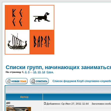
Списки групп, начинающих заниматьс
На страницу
1
,
2
,
3
...
12
,
13
,
14
След.
Список форумов Клуб спортивно-служебн
Автор
abl
Добавлено: Ср Июл 27, 2011 11:44
Заголовок сооб
Админ