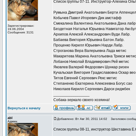
Список группы 07-11. Инструктор-Алехина Оль
Румына Дмитрий Анатольевич Берти Аппенце
Кобычев Павел Игоревич Дик амстафф
Смекалина Валентина Анатольевна Дана лабр
Зарегистрирован:
Бездетная Наталья Юрьевна Навигатор Ам.бул
19.06.2004
Сообщения: 3131
Архипов Алексей Александрович Вуди Лабр.
Бабаева Виктория Юрьевна Батон Лабр.
Проценко Кирилл Юрьевич Нарди Лабр.
Строганова Вера Валерьевна Лада метис
Макаритева Марина Анатольевна Трикси мети
Лобанов Николай Владимирович Рей метис
Яковлев Валерий Федорович Шункар ризен
Кучальская Виктория Градиславовна Оскар вео
Титов Евгений Сергеевич Рекс метис
Степаненко Екатерина Алексеевна Богус сао
Николаев Кирилл Сергеевич Дарси риджбек
_________________
Собака-зеркало своего хозяина!
Вернуться к началу
abl
Добавлено: Вт Авг 30, 2011 14:02
Заголовок сообщ
Админ
Список группы 08-11, инструктор Шеставина Е.