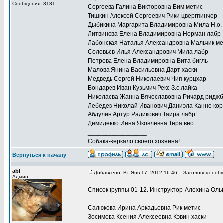
Сообщения: 3131
Сергеева Галина Викторовна Бим метис
Тишкин Алексей Сергеевич Рики цвергпинчер
Дыбикина Маргарита Владимировна Мила Н.о.
Литвинова Елена Владимировна Норман лабр
Лабонская Наталья Александровна Мальчик ме
Соловьев Илья Александрович Мила лабр
Петрова Елена Владимировна Вита бигль
Малова Янина Васильевна Дарт хаски
Медведь Сергей Николаевич Чип курцхар
Бондарев Иван Кузьмич Рекс З.с.лайка
Николаева Жанна Вячеславовна Ричард риджб
Лебедев Николай Иванович Даниэла Канне кор
Абдулин Артур Радикович Тайра лабр
Демиденко Инна Яковлевна Тера вео
_________________
Собака-зеркало своего хозяина!
Вернуться к началу
abl
Добавлено: Вт Янв 17, 2012 16:46
Заголовок сообщ
Админ
Список группы 01-12. Инструктор-Алехина Оль
Салюкова Ирина Аркадьевна Рик метис
Зосимова Ксения Алексеевна Кэвин хаски