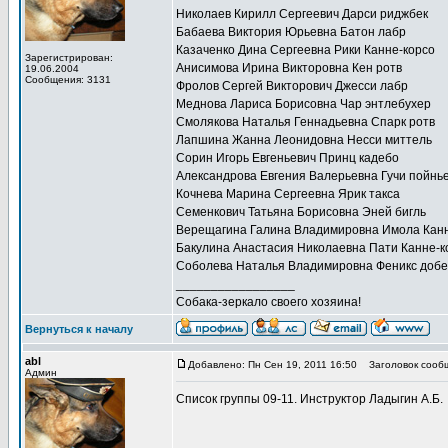
Николаев Кирилл Сергеевич Дарси риджбек
Бабаева Виктория Юрьевна Батон лабр
Казаченко Дина Сергеевна Рики Канне-корсо
Зарегистрирован:
Анисимова Ирина Викторовна Кен ротв
19.06.2004
Сообщения: 3131
Фролов Сергей Викторович Джесси лабр
Меднова Лариса Борисовна Чар энтлебухер
Смолякова Наталья Геннадьевна Спарк ротв
Лапшина Жанна Леонидовна Несси миттель
Сорин Игорь Евгеньевич Принц кадебо
Александрова Евгения Валерьевна Гучи пойнь
Кочнева Марина Сергеевна Ярик такса
Семенкович Татьяна Борисовна Эней бигль
Верещагина Галина Владимировна Имола Канн
Бакулина Анастасия Николаевна Пати Канне-к
Соболева Наталья Владимировна Феникс доб
_________________
Собака-зеркало своего хозяина!
Вернуться к началу
abl
Добавлено: Пн Сен 19, 2011 16:50
Заголовок сооб
Админ
Список группы 09-11. Инструктор Ладыгин А.Б.