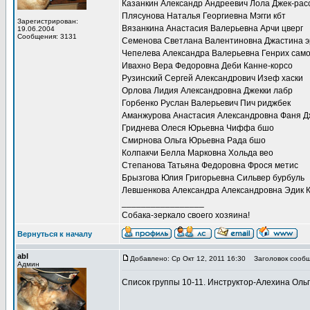
Казанкин Александр Андреевич Лола Джек-рас
Плясунова Наталья Георгиевна Мэгги кбт
Зарегистрирован:
Вязанкина Анастасия Валерьевна Арчи цверг
19.06.2004
Сообщения: 3131
Семенова Светлана Валентиновна Джастина э
Чепелева Александра Валерьевна Генрих сам
Ивахно Вера Федоровна Деби Канне-корсо
Рузинский Сергей Александрович Изеф хаски
Орлова Лидия Александровна Джекки лабр
Горбенко Руслан Валерьевич Пич риджбек
Аманжурова Анастасия Александровна Фаня Д
Гриднева Олеся Юрьевна Чиффа бшо
Смирнова Ольга Юрьевна Рада бшо
Колпакчи Белла Марковна Хольда вео
Степанова Татьяна Федоровна Фрося метис
Брызгова Юлия Григорьевна Сильвер бурбуль
Левшенкова Александра Александровна Эдик К
_________________
Собака-зеркало своего хозяина!
Вернуться к началу
abl
Добавлено: Ср Окт 12, 2011 16:30
Заголовок сообщ
Админ
Список группы 10-11. Инструктор-Алехина Оль