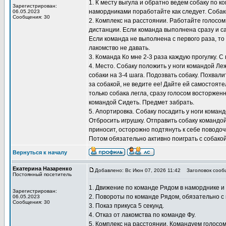
1. К месту выгула и обратно ведем собаку по 
Зарегистрирован:
намордниками поработайте как следует. Собак
06.05.2023
Сообщения: 30
2. Комплекс на расстоянии. Работайте голосом
дистанции. Если команда выполнена сразу и са
Если команда не выполнена с первого раза, то
лакомство не давать.
3. Команда Ко мне 2-3 раза каждую прогулку. 
4. Место. Собаку положить у ноги командой Ле
собаки на 3-4 шага. Подозвать собаку. Похвали
за собакой, не ведите ее! Дайте ей самостоят
только собака легла, сразу голосом восторженн
командой Сидеть. Предмет забрать.
5. Апортировка. Собаку посадить у ноги коман
Отбросить игрушку. Отправить собаку командой 
приносит, осторожно подтянуть к себе поводоч
Потом обязательно активно поиграть с собакой 
Вернуться к началу
Екатерина Назаренко
Добавлено: Вс Июн 07, 2026 11:42
Заголовок сооб
Постоянный посетитель
1. Движение по команде Рядом в наморднике и 
Зарегистрирован:
2. Повороты по команде Рядом, обязательно с 
06.05.2023
Сообщения: 30
3. Показ прикуса 5 секунд.
4. Отказ от лакомства по команде Фу.
5. Комплекс на расстоянии. Командуем голосом