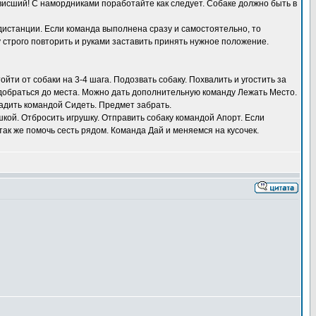
овисший! С намордниками поработайте как следует. Собаке должно быть в
 дистанции. Если команда выполнена сразу и самостоятельно, то
у строго повторить и руками заставить принять нужное положение.
йти от собаки на 3-4 шага. Подозвать собаку. Похвалить и угостить за
о добраться до места. Можно дать дополнительную команду Лежать Место.
осадить командой Сидеть. Предмет забрать.
шкой. Отбросить игрушку. Отправить собаку командой Апорт. Если
 так же помочь сесть рядом. Команда Дай и меняемся на кусочек.