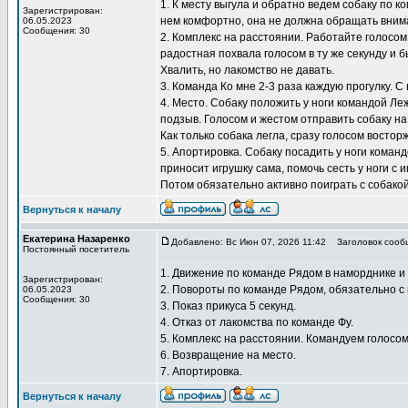
1. К месту выгула и обратно ведем собаку по 
Зарегистрирован:
нем комфортно, она не должна обращать внима
06.05.2023
Сообщения: 30
2. Комплекс на расстоянии. Работайте голосом
радостная похвала голосом в ту же секунду и 
Хвалить, но лакомство не давать.
3. Команда Ко мне 2-3 раза каждую прогулку. 
4. Место. Собаку положить у ноги командой Леж
подзыв. Голосом и жестом отправить собаку на
Как только собака легла, сразу голосом восто
5. Апортировка. Собаку посадить у ноги коман
приносит игрушку сама, помочь сесть у ноги с 
Потом обязательно активно поиграть с собакой 
Вернуться к началу
Екатерина Назаренко
Добавлено: Вс Июн 07, 2026 11:42
Заголовок сооб
Постоянный посетитель
1. Движение по команде Рядом в наморднике и 
Зарегистрирован:
2. Повороты по команде Рядом, обязательно с 
06.05.2023
Сообщения: 30
3. Показ прикуса 5 секунд.
4. Отказ от лакомства по команде Фу.
5. Комплекс на расстоянии. Командуем голосом
6. Возвращение на место.
7. Апортировка.
Вернуться к началу