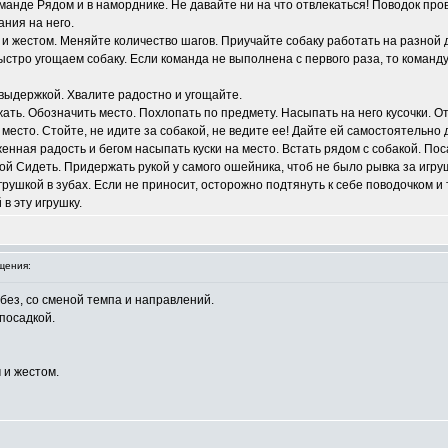
команде Рядом и в наморднике. Не давайте ни на что отвлекаться! Поводок пр
ния на него.
 и жестом. Меняйте количество шагов. Приучайте собаку работать на разной
быстро угощаем собаку. Если команда не выполнена с первого раза, то команд
С выдержкой. Хвалите радостно и угощайте.
ать. Обозначить место. Похлопать по предмету. Насыпать на него кусочки. Ото
 место. Стойте, не идите за собакой, не ведите ее! Дайте ей самостоятельн
рженная радость и бегом насыпать куски на место. Встать рядом с собакой. П
дой Сидеть. Придержать рукой у самого ошейника, чтоб не было рывка за игру
игрушкой в зубах. Если не приносит, осторожно подтянуть к себе поводочком и
в эту игрушку.
щения:
без, со сменой темпа и направлений.
посадкой.
 и жестом.